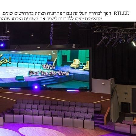
היו 14 שנות ניסיון בתצוגת LED מאז הקמתה. אנו מבינים מאוד כי מתן פתרונות תצוגת LED מתאימים יסייע ללקוחות לשפר את השפעת המותג שלהם, לשפר את חווית הקהל ולהשיג ערך מסחרי יעיל בו זמנית.