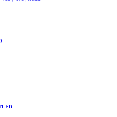
מסך
קיר LED של הכנסייה 丨 מסך D