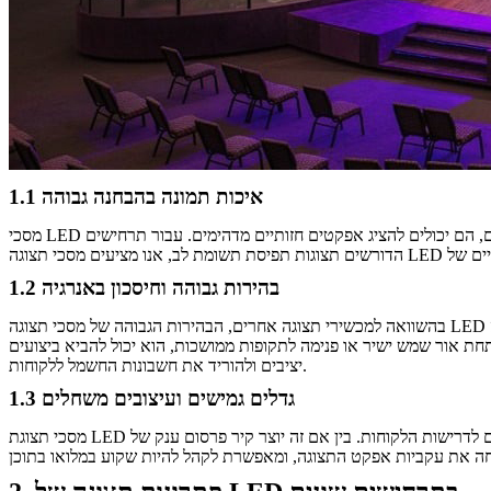
1.1 איכות תמונה בהבחנה גבוהה
מסכי LED ידועים בזכות יכולותיהם העדינות של איכות התמונה וביכולות ההתרבות הצבעוניות שלהם. בין אם זה מציג תמונות סטטיות או משחק סרטונים דינמיים, הם יכולים להציג אפקטים חזותיים מדהימים. עבור תרחישים
1.2 בהירות גבוהה וחיסכון באנרגיה
בהשוואה למכשירי תצוגה אחרים, הבהירות הגבוהה של מסכי תצוגה LED מאפשרת להם לבצע ביצועים טובים להפליא אפילו בסביבות אור חזקות. לדוגמה, RTLED מספקת פתרונות תצוגה של LED בחוץ. לוחות המסך LED
חת אור שמש ישיר או פנימה לתקופות ממושכות, הוא יכול להביא ביצועים
יציבים ולהוריד את חשבונות החשמל ללקוחות.
1.3 גדלים גמישים ועיצובים משחלים
מסכי תצוגת LED כוללים תכנון מודולרי וניתן להחלף בצורה חלקה בהתאם לדרישות הלקוחות. בין אם זה יוצר קיר פרסום ענק של LED או לספק מסכי LED בצורת L או מעוקלים לבמה, פתרונות תצוגת LED שאנו מציעים