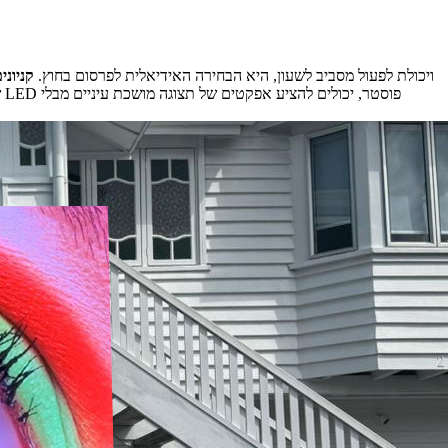
פרסום בחוץ דורש בהירות גבוהה וביצועי מגן חזקים. תצוגת LED של P3.91 של RTLED, עם דירוג אטום למים IP65 ויכולת לפעול מסביב לשעון, היא הבחירה האידיאלית לפרסום בחוץ.
קניוני