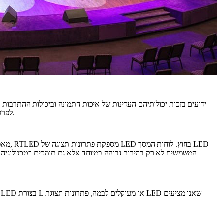
הדורשים תצוגות תפיסת תשומת לב, אנו מציעים מסכי תצוגה LED ברזולוציה גבוהה כדי לספק פתרונות תצוגה מקצועיים של LED לפרסומות ושלבי קניונים.
המשמשים לא רק בהירות גבוהה במיוחד אלא גם תומכים בטכנולוגיה ל