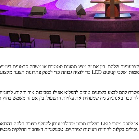
חיסכון באנרגיה, מה שמפחית את עלויות התפעול. בין אם זה משמש בחוץ ת
יכולים בקלות להחיות רעיונות יצירתיים. טכנולוגיית השחבור החלקית מבטיחה את עקביות אפקט התצוגה, ומאפשרת לקהל להיות שקוע במלואו בתוכן.