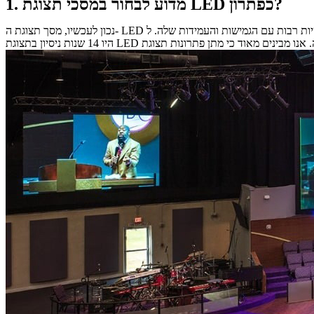
1. מדוע לבחור במסכי תצוגת LED כפתרון?
נכון לעכשיו, מסך תצוגת ה- LED הפך לבחירה העליונה עבור פתרונות תצוגה בתרחישים שונים. זה לא רק מציע מצגת חזותית יוצאת מן הכלל אלא גם זוכה לטובתם של תעשיות רבות עם הגמישות והעמידות שלה. ל- RTLED