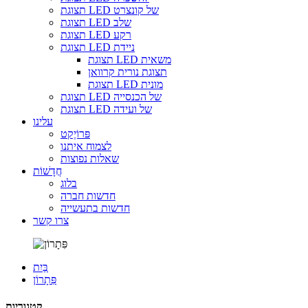
תצוגת LED של קונצרט
תצוגת LED שלב
תצוגת LED רקע
תצוגת LED ניידת
תצוגת LED משאית
תצוגת נורית קרוואן
תצוגת LED מונית
תצוגת LED של הכנסייה
תצוגת LED של ועידה
עלינו
פּרוֹיֶקט
לצמוח איתנו
שאלות נפוצות
חֲדָשׁוֹת
בלוג
חדשות חברה
חדשות בתעשייה
צרו קשר
בַּיִת
פִּתָרוֹן
קטגוריות