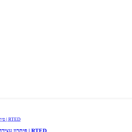
DJ LED מסך Professional Professional פיתרון עצירה אחד | RTED