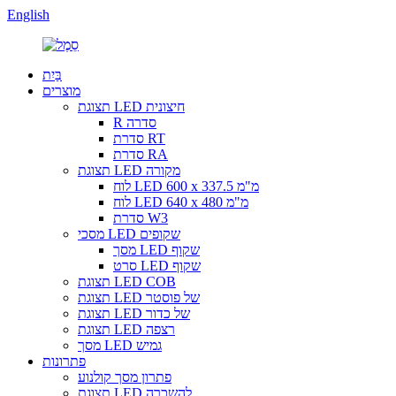
English
בַּיִת
מוצרים
תצוגת LED חיצונית
R סדרה
סדרת RT
סדרת RA
תצוגת LED מקורה
לוח LED 600 x 337.5 מ"מ
לוח LED 640 x 480 מ"מ
סדרת W3
מסכי LED שקופים
מסך LED שקוף
סרט LED שקוף
תצוגת LED COB
תצוגת LED של פוסטר
תצוגת LED של כדור
תצוגת LED רצפה
מסך LED גמיש
פתרונות
פתרון מסך קולנוע
תצוגת LED להשכרה