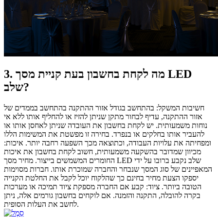
3. מה לקחת בחשבון בעת ​​קניית מסך LED
שלב?
חשיבות המשקל: בהתחשב בגודל אזור ההתקנה בהתחשב בממדים של
אזור ההתקנה, עדיף לבחור מתקן שניתן להזיז או להחליף אותו ללא אי
נוחות משמעותית. יש לקחת בחשבון את העובדה שניתן לאחסן אותו או
להעביר אותו בחלקים או בנפרד. בחירה זו מפשטת את המשימות הללו
ומפחיתה את עלויות העבודה, וכתוצאה מכך השפעה רחבה יותר. איכות:
מכיוון שמדובר בהשקעה משמעותית, חשוב לקחת בחשבון את איכות
החומרים המשמשים בייצור. מחיר מסך LED שלב נקבע ברובו על ידי
המאפיינים של סוג המסך שנבחר והחברה שמוכרת אותו. חברות מסוימות
יספקו הצעת מחיר בחינם כך שהלקוח יוכל לקבל את החלטת הקנייה
הטובה ביותר. ציוד: קבע אם החברה מספקת ציוד תמיכה או מערכות
בקרה להובלה, התקנה והזמנה. אם לוקחים בחשבון גורמים אלה, ניתן
לחשב את העלות הסופית.