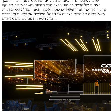
משנה את ענף הבידור. מסך LED שלב הוא מסך גדול המונח בחלק
האחורי של הבמה. זה מנגן וידאו, מציג תמונות ומשדר מידע. תחזוקה
נמוכה. ניתן להתאמה אישית לחלוטין. איכות תמונה מעולה היא משפרת
משמעותית את חווית הצפייה של הקהל, ממריצה את דמיונם ומערבבת
הדמיה דיגיטלית עם ביצועים אנושיים.