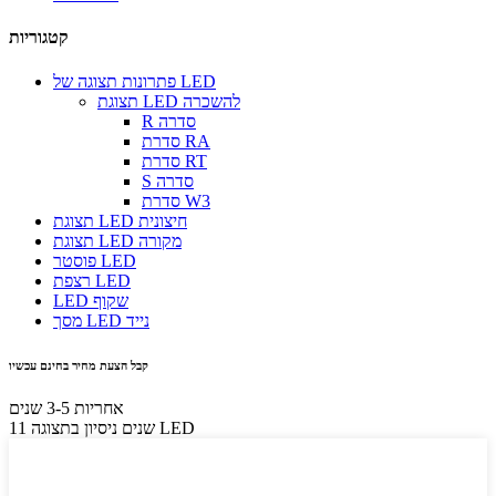
קטגוריות
פתרונות תצוגה של LED
תצוגת LED להשכרה
R סדרה
סדרת RA
סדרת RT
S סדרה
סדרת W3
תצוגת LED חיצונית
תצוגת LED מקורה
פוסטר LED
רצפת LED
LED שקוף
מסך LED נייד
קבל הצעת מחיר בחינם עכשיו
אחריות 3-5 שנים
11 שנים ניסיון בתצוגה LED