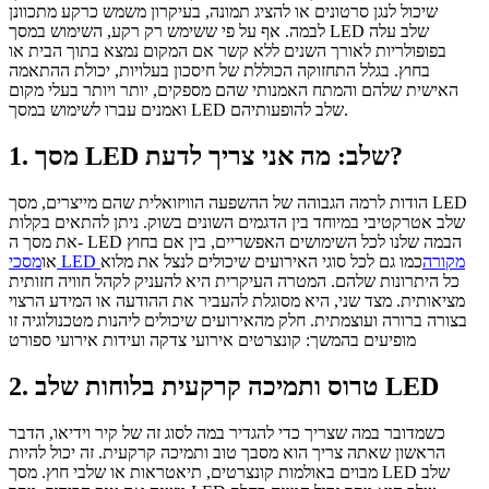
שיכול לנגן סרטונים או להציג תמונה, בעיקרון משמש כרקע מתכוונן
לבמה. אף על פי ששימש רק רקע, השימוש במסך LED שלב עלה
בפופולריות לאורך השנים ללא קשר אם המקום נמצא בתוך הבית או
בחוץ. בגלל התחזוקה הכוללת של חיסכון בעלויות, יכולת ההתאמה
האישית שלהם והמתח האמנותי שהם מספקים, יותר ויותר בעלי מקום
ואמנים עברו לשימוש במסך LED שלב להופעותיהם.
1. מסך LED שלב: מה אני צריך לדעת?
הודות לרמה הגבוהה של ההשפעה הוויזואלית שהם מייצרים, מסך LED
שלב אטרקטיבי במיוחד בין הדגמים השונים בשוק. ניתן להתאים בקלות
את מסך ה- LED הבמה שלנו לכל השימושים האפשריים, בין אם בחוץ
מסכי LED מקורה
כמו גם לכל סוגי האירועים שיכולים לנצל את מלוא
או
כל היתרונות שלהם. המטרה העיקרית היא להעניק לקהל חוויה חזותית
מציאותית. מצד שני, היא מסוגלת להעביר את ההודעה או המידע הרצוי
בצורה ברורה ועוצמתית. חלק מהאירועים שיכולים ליהנות מטכנולוגיה זו
מופיעים בהמשך: קונצרטים אירועי צדקה ועידות אירועי ספורט
2. טרוס ותמיכה קרקעית בלוחות שלב LED
כשמדובר במה שצריך כדי להגדיר במה לסוג זה של קיר וידיאו, הדבר
הראשון שאתה צריך הוא מסבך טוב ותמיכה קרקעית. זה יכול להיות
מבוים באולמות קונצרטים, תיאטראות או שלבי חוץ. מסך LED שלב