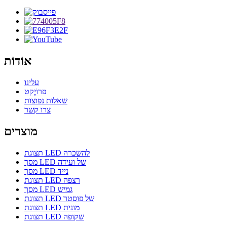
אוֹדוֹת
עלינו
פּרוֹיֶקט
שאלות נפוצות
צרו קשר
מוצרים
תצוגת LED להשכרה
מסך LED של ועידה
מסך LED נייד
תצוגת LED רצפה
מסך LED גמיש
תצוגת LED של פוסטר
תצוגת LED מונית
תצוגת LED שקופה