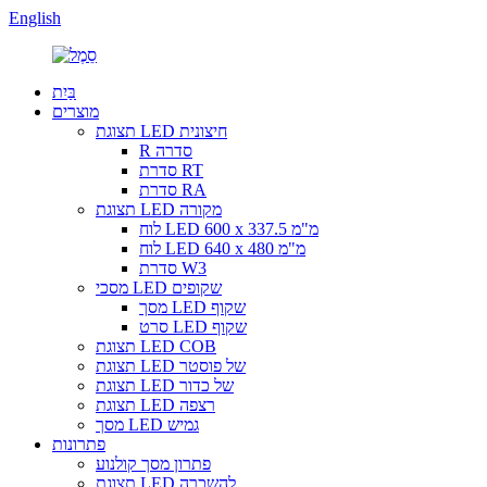
English
בַּיִת
מוצרים
תצוגת LED חיצונית
R סדרה
סדרת RT
סדרת RA
תצוגת LED מקורה
לוח LED 600 x 337.5 מ"מ
לוח LED 640 x 480 מ"מ
סדרת W3
מסכי LED שקופים
מסך LED שקוף
סרט LED שקוף
תצוגת LED COB
תצוגת LED של פוסטר
תצוגת LED של כדור
תצוגת LED רצפה
מסך LED גמיש
פתרונות
פתרון מסך קולנוע
תצוגת LED להשכרה