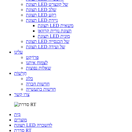
תצוגת LED של קונצרט
תצוגת LED שלב
תצוגת LED רקע
תצוגת LED ניידת
תצוגת LED משאית
תצוגת נורית קרוואן
תצוגת LED מונית
תצוגת LED של הכנסייה
תצוגת LED של ועידה
עלינו
פּרוֹיֶקט
לצמוח איתנו
שאלות נפוצות
חֲדָשׁוֹת
בלוג
חדשות חברה
חדשות בתעשייה
צרו קשר
בַּיִת
מוצרים
תצוגת LED להשכרה
סדרת RT