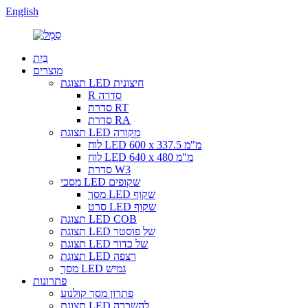
English
בַּיִת
מוצרים
תצוגת LED חיצונית
R סדרה
סדרת RT
סדרת RA
תצוגת LED מקורה
לוח LED 600 x 337.5 מ"מ
לוח LED 640 x 480 מ"מ
סדרת W3
מסכי LED שקופים
מסך LED שקוף
סרט LED שקוף
תצוגת LED COB
תצוגת LED של פוסטר
תצוגת LED של כדור
תצוגת LED רצפה
מסך LED גמיש
פתרונות
פתרון מסך קולנוע
תצוגת LED להשכרה