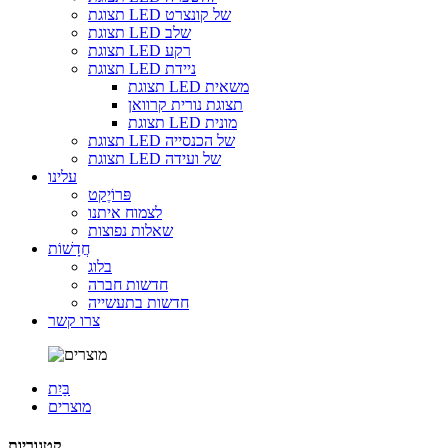
תצוגת LED של קונצרט
תצוגת LED שלב
תצוגת LED רקע
תצוגת LED ניידת
תצוגת LED משאית
תצוגת נורית קרוואן
תצוגת LED מונית
תצוגת LED של הכנסייה
תצוגת LED של ועידה
עלינו
פּרוֹיֶקט
לצמוח איתנו
שאלות נפוצות
חֲדָשׁוֹת
בלוג
חדשות חברה
חדשות בתעשייה
צרו קשר
בַּיִת
מוצרים
קטגוריות