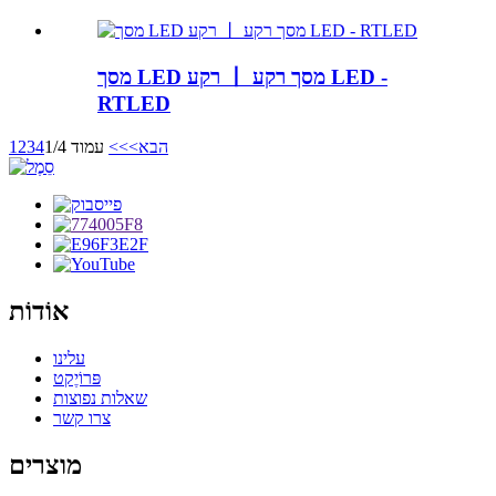
מסך LED רקע 丨 מסך רקע LED -
RTLED
הבא>
>>
עמוד 1/4
4
3
2
1
אוֹדוֹת
עלינו
פּרוֹיֶקט
שאלות נפוצות
צרו קשר
מוצרים