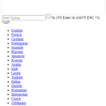
לחץ על Enter לחיפוש או ESC כדי
לסגור
English
French
German
Portuguese
Spanish
Russian
Japanese
Korean
Arabic
Irish
Greek
Turkish
Italian
Danish
Romanian
Indonesian
Czech
Afrikaans