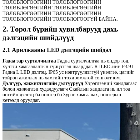
ТӨЛӨВЛӨГӨӨГИЙН ТӨЛӨВЛӨГӨӨГИЙН
ТӨЛӨВЛӨГӨӨГИЙН ТӨЛӨВЛӨГӨӨГИЙН
ТӨЛӨВЛӨГӨӨГИЙН ТӨЛӨВЛӨГӨӨГИЙН
ТӨЛӨВЛӨГӨӨГИЙН ТӨЛӨВЛӨГӨӨГҮЙ БАЙНА.
2. Төрөл бүрийн хувилбарууд дахь
дэлгэцийн шийдлүүд
2.1 Арилжааны LED дэлгэцийн шийдэл
Гадаа зар сурталчилгаа
Гадна сурталчилгаа нь өндөр тод,
хүчтэй хамгаалалтын гүйцэтгэл шаарддаг. RTLED-ийн P3.91
Гадна L LED дэлгэц, IP65 ус нэвтрүүлдэггүй үнэлгээ, цагийг
тойрон ажиллах нь хамгийн тохиромжтой сонголт юм.
Дэлгүүр, жижиглэнгийн дэлгүүрүүд
Хэрэглээний хандлагаас
болон жижиглэн худалдуулагч Скайлын хандлага нь ил тод
өнгийн дэлгэц ба полтер ба Зураг хамгаалах, полтерын
хөтээлд оруулдаг.