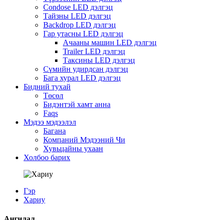
Condose LED дэлгэц
Тайзны LED дэлгэц
Backdrop LED дэлгэц
Гар утасны LED дэлгэц
Ачааны машин LED дэлгэц
Trailer LED дэлгэц
Таксины LED дэлгэц
Сүмийн удирдсан дэлгэц
Бага хурал LED дэлгэц
Бидний тухай
Төсөл
Бидэнтэй хамт анна
Faqs
Мэдээ мэдээлэл
Багана
Компаний Мэдээний Чи
Хувьцайны ухаан
Холбоо барих
Гэр
Хариу
Ангилал