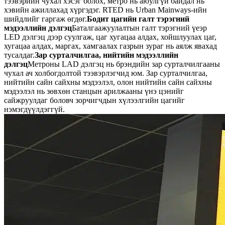
тээвэрийн чухал хэсэг болох, метро нь аюулгүй байдал нь
хэвийн ажиллахад хүргэдэг. RTED нь Urban Mainways-ийн
шийдлийг гаргаж өгдөг.
Бодит цагийн галт тэрэгний
мэдээллийн дэлгэц
Баталгаажуулалтын галт тэрэгний үеэр
LED дэлгэц дээр суулгаж, цаг хугацаа алдах, хойшлуулах цаг,
хугацаа алдах, маргах, хамгаалах газрын зураг нь аялж явахад
тусалдаг.
Зар сурталчилгаа, нийтийн мэдээллийн
дэлгэц
Метроны LAD дэлгэц нь брэндийн зар сурталчилгааны
чухал ач холбогдолтой тээвэрлэгчид юм. Зар сурталчилгаа,
нийтийн сайн сайхны мэдээлэл, олон нийтийн сайн сайхны
мэдээлэл нь зөвхөн станцын арилжааны үнэ цэнийг
сайжруулдаг боловч зорчигчдын хүлээлгийн цагийг
нэмэгдүүлдэггүй.