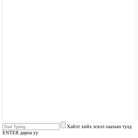
Хайлт хийх эсвэл хаахын тулд
ENTER дарна уу