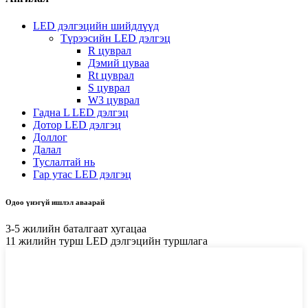
LED дэлгэцийн шийдлүүд
Түрээсийн LED дэлгэц
R цуврал
Дэмий цуваа
Rt цуврал
S цуврал
W3 цуврал
Гадна L LED дэлгэц
Дотор LED дэлгэц
Доллог
Далал
Туслалтай нь
Гар утас LED дэлгэц
Одоо үнэгүй ишлэл аваарай
3-5 жилийн баталгаат хугацаа
11 жилийн турш LED дэлгэцийн туршлага