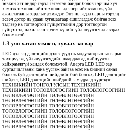
зөвхөн хэт өндөр гэрэл гэгээтэй байдаг боловч эрчим хүч
хэмнэх технологийн технологид энергийг хэмнэж, үйл
ажиллагааны зардлыг дэмждэг. Энэ нь гадаа нарны гэрэлд
эсвэл дотор нь удаан хугацаагаар ашиглагдаж байгаа эсэх,
тэдгээр нь тогтвортой гүйцэтгэлийн дор тогтвортой
гүйцэтгэл, цахилгаан эрчим хүчийг үйлчлүүлэгчид авчрах
боломжтой.
1.3 уян хатан хэмжээ, хуваах загвар
LED дэлгэц дэлгэцийн дэлгэцүүд нь модуляторын загварыг
тохируулж, үйлчлүүлэгчдийн шаардлагад нийцүүлэн
хайхрамжгүй хандах боломжтой. Аварга LED LED зар
сурталчилгааны хана үүсгэж байгаа эсэх нь бидний санал
болгож буй дэлгэцийн шийдлийг бий болгох, LED дэлгэцийн
шийдэл, LED дэлгэцийн шийдлийг амьдралд хүргэдэг.
ТЕХНИКИЙН ТОНГОЛ УЛСЫН ТЕХНИКИЙН
ТЕХНИКИЙН ТӨЛӨВЛӨГӨӨГИЙН ТӨЛӨВЛӨГӨӨГИЙН
ТӨЛӨВЛӨГӨӨГИЙН ТӨЛӨВЛӨГӨӨГИЙН
ТӨЛӨВЛӨГӨӨГИЙН ТӨЛӨВЛӨГӨӨГИЙН
ТӨЛӨВЛӨГӨӨГИЙН ТӨЛӨВЛӨГӨӨГИЙН
ТӨЛӨВЛӨГӨӨГИЙН ТӨЛӨВЛӨГӨӨГИЙН
ТӨЛӨВЛӨГӨӨГИЙН ТӨЛӨВЛӨГӨӨГИЙН
ТӨЛӨВЛӨГӨӨГИЙН ТӨЛӨВЛӨГӨӨГИЙН
ТӨЛӨВЛӨГӨӨГИЙН ТӨЛӨВЛӨГӨӨГИЙН