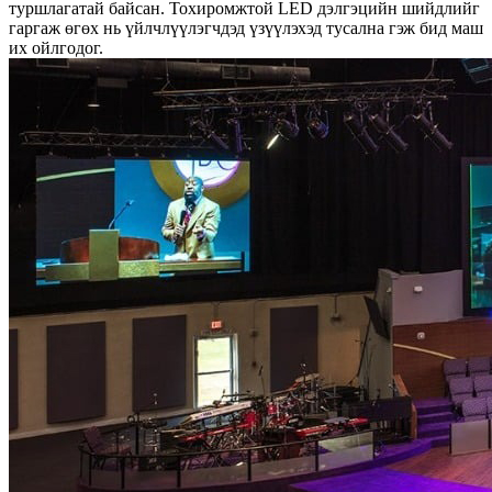
туршлагатай байсан. Тохиромжтой LED дэлгэцийн шийдлийг
гаргаж өгөх нь үйлчлүүлэгчдэд үзүүлэхэд тусална гэж бид маш
их ойлгодог.