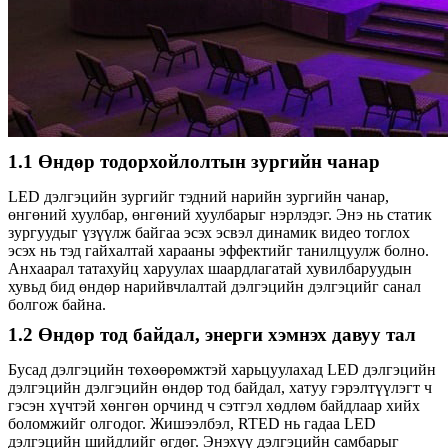
1.1 Өндөр тодорхойлолтын зургийн чанар
LED дэлгэцийн зургийг тэдний нарийн зургийн чанар,
өнгөний хуулбар, өнгөний хуулбарыг нэрлэдэг. Энэ нь статик
зургуудыг үзүүлж байгаа эсэх эсвэл динамик видео тоглох
эсэх нь тэд гайхалтай харааны эффектийг танилцуулж болно.
Анхаарал татахуйц харуулах шаардлагатай хувилбаруудын
хувьд бид өндөр нарийвчлалтай дэлгэцийн дэлгэцийг санал
болгож байна.
1.2 Өндөр тод байдал, энерги хэмнэх давуу тал
Бусад дэлгэцийн төхөөрөмжтэй харьцуулахад LED дэлгэцийн
дэлгэцийн дэлгэцийн өндөр тод байдал, хатуу гэрэлтүүлэгт ч
гэсэн хүчтэй хөнгөн орчинд ч сэтгэл хөдлөм байдлаар хийх
боломжийг олгодог. Жишээлбэл, RTED нь гадаа LED
дэлгэцийн шийдлийг өгдөг. Энэхүү дэлгэцийн самбарыг