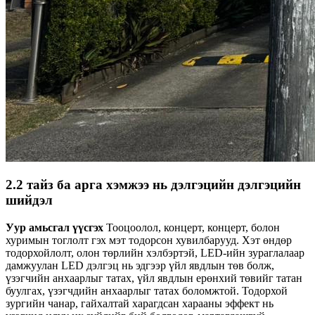
2.2 тайз ба арга хэмжээ нь дэлгэцийн дэлгэцийн
шийдэл
Уур амьсгал үүсгэх
Тооцоолол, концерт, концерт, болон
хуримын тоглолт гэх мэт тодорсон хувилбарууд. Хэт өндөр
тодорхойлолт, олон төрлийн хэлбэртэй, LED-ийн зураглалаар
дамжуулан LED дэлгэц нь эдгээр үйл явдлын төв болж,
үзэгчийн анхаарлыг татах, үйл явдлын ерөнхий төвийг татан
буулгах, үзэгчдийн анхаарлыг татах боломжтой. Тодорхой
зургийн чанар, гайхалтай харагдсан харааны эффект нь