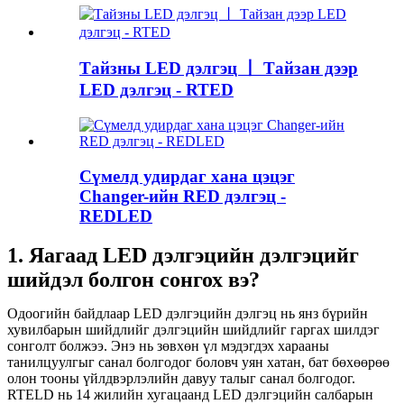
Тайзны LED дэлгэц 丨 Тайзан дээр
LED дэлгэц - RTED
Сүмелд удирдаг хана цэцэг
Changer-ийн RED дэлгэц -
REDLED
1. Яагаад LED дэлгэцийн дэлгэцийг
шийдэл болгон сонгох вэ?
Одоогийн байдлаар LED дэлгэцийн дэлгэц нь янз бүрийн
хувилбарын шийдлийг дэлгэцийн шийдлийг гаргах шилдэг
сонголт болжээ. Энэ нь зөвхөн үл мэдэгдэх харааны
танилцуулгыг санал болгодог боловч уян хатан, бат бөхөөрөө
олон тооны үйлдвэрлэлийн давуу талыг санал болгодог.
RTELD нь 14 жилийн хугацаанд LED дэлгэцийн салбарын