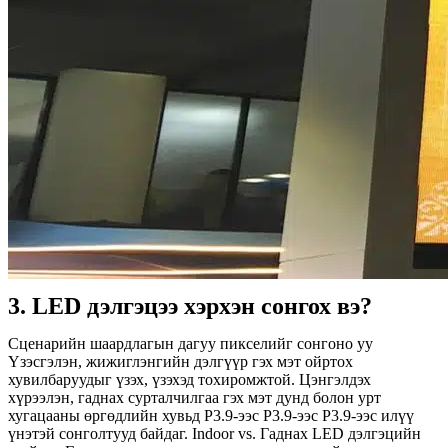
3. LED дэлгэцээ хэрхэн сонгох вэ?
Сценарийн шаардлагын дагуу пикселийг сонгоно уу
Үзэсгэлэн, жижиглэнгийн дэлгүүр гэх мэт ойртох
хувилбаруудыг үзэх, үзэхэд тохиромжтой. Цэнгэлдэх
хүрээлэн, гаднах сурталчилгаа гэх мэт дунд болон урт
хугацааны өргөдлийн хувьд P3.9-ээс P3.9-ээс P3.9-ээс илүү
үнэтэй сонголтууд байдаг.
Indoor vs. Гаднах LED дэлгэцийн