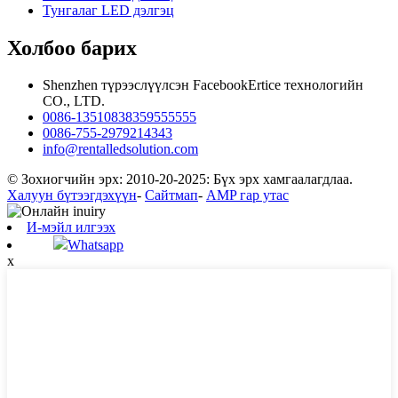
Тунгалаг LED дэлгэц
Холбоо барих
Shenzhen түрээслүүлсэн FacebookErtice технологийн
CO., LTD.
0086-13510838359555555
0086-755-2979214343
info@rentalledsolution.com
© Зохиогчийн эрх: 2010-20-2025: Бүх эрх хамгаалагдлаа.
Халуун бүтээгдэхүүн
-
Сайтмап
-
AMP гар утас
И-мэйл илгээх
Whatsapp
x