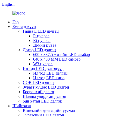
English
Гэр
Бүтээгдэхүүн
Гадна L LED дэлгэц
R цуврал
Rt цуврал
Дэмий цуваа
Дотор LED дэлгэц
600 x 337.5 мм-ийн LED самбар
640 x 480 MM LED самбар
W3 цуврал
Ил тод LED дэлгэцүүд
Ил тод LED дэлгэц
Ил тод LED кино
COB LED дэлгэц
Зурагт хуудас LED дэлгэц
Бөөрөнхий дэлгэц
Шалны удирдсан дэлгэц
Уян хатан LED дэлгэц
Шийгэлэл
Кинемийн дэлгэцийн уусмал
Түрээсийн LED дэлгэц