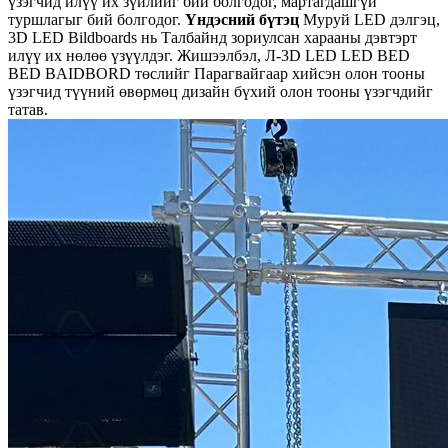
үзэгчид илүү их зүйлийг бий болгодог, мартагдашгүй
туршлагыг бий болгодог.
Үндэсний бүтэц
Муруй LED дэлгэц,
3D LED Bildboards нь Талбайнд зориулсан харааны дэвтэрт
илүү их нөлөө үзүүлдэг. Жишээлбэл, Л-3D LED LED BED
BED BAIDBORD төслийг Парагвайгаар хийсэн олон тооны
үзэгчид түүний өвөрмөц дизайн бүхий олон тооны үзэгчдийг
татав.