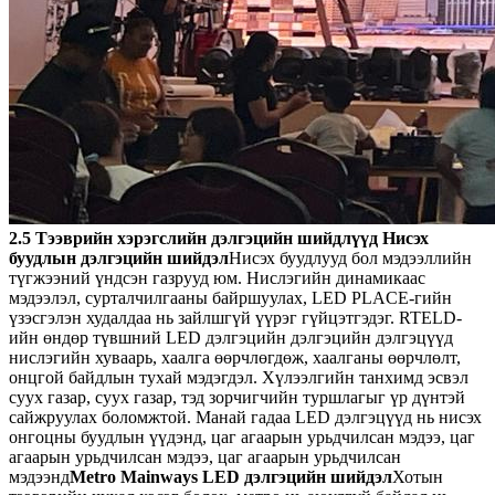
2.5 Тээврийн хэрэгслийн дэлгэцийн шийдлүүд
Нисэх
буудлын дэлгэцийн шийдэл
Нисэх буудлууд бол мэдээллийн
түгжээний үндсэн газрууд юм. Нислэгийн динамикаас
мэдээлэл, сурталчилгааны байршуулах, LED PLACE-гийн
үзэсгэлэн худалдаа нь зайлшгүй үүрэг гүйцэтгэдэг. RTELD-
ийн өндөр түвшний LED дэлгэцийн дэлгэцийн дэлгэцүүд
нислэгийн хуваарь, хаалга өөрчлөгдөж, хаалганы өөрчлөлт,
онцгой байдлын тухай мэдэгдэл. Хүлээлгийн танхимд эсвэл
суух газар, суух газар, тэд зорчигчийн туршлагыг үр дүнтэй
сайжруулах боломжтой. Манай гадаа LED дэлгэцүүд нь нисэх
онгоцны буудлын үүдэнд, цаг агаарын урьдчилсан мэдээ, цаг
агаарын урьдчилсан мэдээ, цаг агаарын урьдчилсан
мэдээнд
Metro Mainways LED дэлгэцийн шийдэл
Хотын