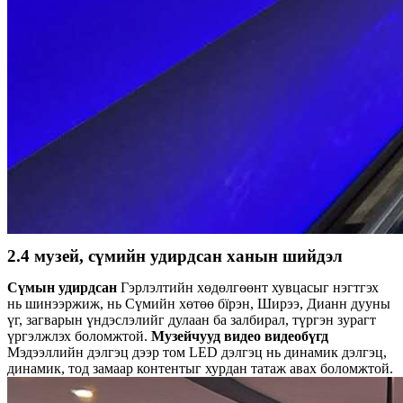
2.4 музей, сүмийн удирдсан ханын шийдэл
Сүмын удирдсан
Гэрлэлтийн хөдөлгөөнт хувцасыг нэгтгэх
нь шинээржиж, нь Сүмийн хөтөө бїрэн, Ширээ, Дианн дууны
үг, загварын үндэслэлийг дулаан ба залбирал, түргэн зурагт
үргэлжлэх боломжтой.
Музейчууд видео видео
бүгд
Мэдээллийн дэлгэц дээр том LED дэлгэц нь динамик дэлгэц,
динамик, тод замаар контентыг хурдан татаж авах боломжтой.