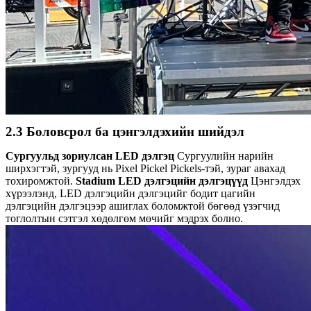
2.3 Боловсрол ба цэнгэлдэхийн шийдэл
Сургуульд зориулсан LED дэлгэц
Сургуулийн нарийн
ширхэгтэй, зургууд нь Pixel Pickel Pickels-тэй, зураг авахад
тохиромжтой.
Stadium LED дэлгэцийн дэлгэцүүд
Цэнгэлдэх
хүрээлэнд, LED дэлгэцийн дэлгэцийг бодит цагийн
дэлгэцийн дэлгэцээр ашиглах боломжтой бөгөөд үзэгчид
тоглолтын сэтгэл хөдөлгөм мөчийг мэдрэх болно.