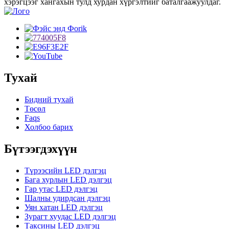
хэрэгцээг хангахын тулд хурдан хүргэлтийг баталгаажуулдаг.
Тухай
Бидний тухай
Төсөл
Faqs
Холбоо барих
Бүтээгдэхүүн
Түрээсийн LED дэлгэц
Бага хурлын LED дэлгэц
Гар утас LED дэлгэц
Шалны удирдсан дэлгэц
Уян хатан LED дэлгэц
Зурагт хуудас LED дэлгэц
Таксины LED дэлгэц