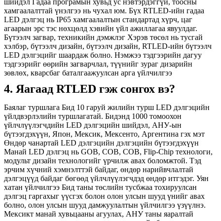
шийдэл
Гадаа програмын хувьд ус нэвтэрдэггүй, тоосны
хамгаалалттай үнэлгээ нь чухал юм. Бүх RTLED-ийн гадаа
LED дэлгэц нь IP65 хамгаалалтын стандартад хүрч, цаг
агаарын эрс тэс нөхцөлд хэвийн үйл ажиллагаа явуулдаг.
Бүтээлч загвар, техникийн дэмжлэг
Хэрэв төсөл нь тусгай
хэлбэр, бүтээлч дизайн, бүтээлч дизайн, RTLED-ийн бүтээлч
LED дэлгэцийг шаардаж болно. Нэмжээ тэдгээрийн дагуу
тэдгээрийг өөрийн загварчлал, түүнийг зураг дизарийн
зөвлөх, кварсбаг баталгаажуулсан арга үйлчилгээ
4. Яагаад RTLED гэж сонгох вэ?
Баялаг туршлага
Бид 10 гаруй жилийн турш LED дэлгэцийн
үйлдвэрлэлийн туршлагатай. Бидэнд 1000 томоохон
үйлчлүүлэгчдийн LED дэлгэцийн шийдэл, АНУ-ын
бүтээгдэхүүн, Япон, Мексик, Мексенто, Аргентина гэх мэт
Өндөр чанартай LED дэлгэцийн дэлгэцийн бүтээгдэхүүн
Манай LED дэлгэц нь GOB, COB, COB, Flip-Chip технологи,
модульт дизайн технологийг үрчилж авах боломжтой. Тэд
эрчим хүчний хэмнэлттэй байдаг, өндөр нарийвчлалтай
дэлгэцүүд байдаг бөгөөд үйлчлүүлэгчдэд өндөр итгэдэг.
Уян
хатан үйлчилгээ
Бид таны төслийн тусбжаа тохируулсан
дэлгэц гаргахыг үүсгэх болон олон улсын шууд үнийг авах
болно, олон улсын шууд дамжуулалтын үйлчилгээ үзүүлнэ.
Мексикт манай хувьцааны агуулах, АНУ таны яаралтай