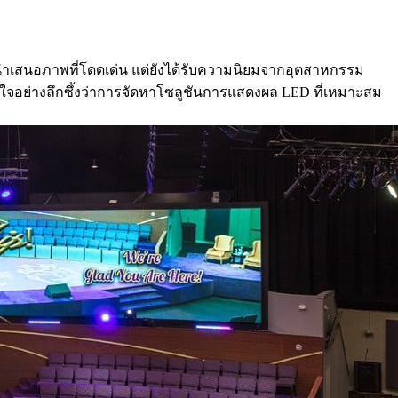
นำเสนอภาพที่โดดเด่น แต่ยังได้รับความนิยมจากอุตสาหกรรม
จอย่างลึกซึ้งว่าการจัดหาโซลูชันการแสดงผล LED ที่เหมาะสม