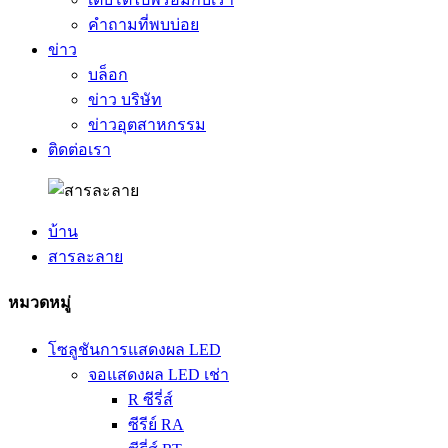
คำถามที่พบบ่อย
ข่าว
บล็อก
ข่าว บริษัท
ข่าวอุตสาหกรรม
ติดต่อเรา
บ้าน
สารละลาย
หมวดหมู่
โซลูชันการแสดงผล LED
จอแสดงผล LED เช่า
R ซีรี่ส์
ซีรีย์ RA