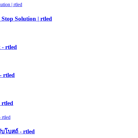
top Solution | rtled
- rtled
 rtled
rtled
โบสถ์ - rtled