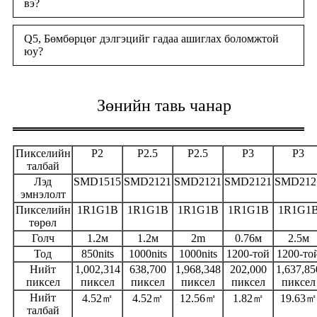
вэ?
Q5, Бөмбөрцөг дэлгэцийг гадаа ашиглах боломжтой
юу?
Зөнийн тавь чанар
Пикселийн
P2
P2.5
P2.5
P3
P3
талбай
Лэд
SMD1515
SMD2121
SMD2121
SMD2121
SMD212
эмнэлолт
Пикселийн
1R1G1B
1R1G1B
1R1G1B
1R1G1B
1R1G1
төрөл
Голч
1.2м
1.2м
2m
0.76м
2.5м
Тод
850nits
1000nits
1000nits
1200-той
1200-то
Нийт
1,002,314
638,700
1,968,348
202,000
1,637,85
пиксел
пиксел
пиксел
пиксел
пиксел
пиксел
Нийт
4.52㎡
4.52㎡
12.56㎡
1.82㎡
19.63㎡
талбай