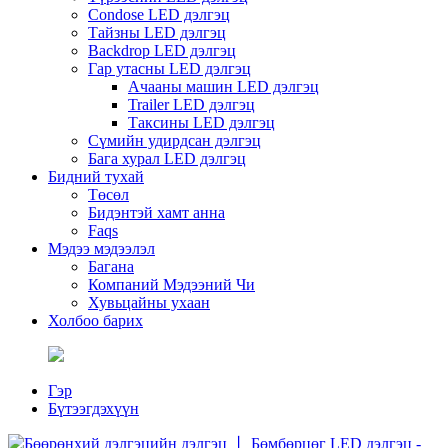
Condose LED дэлгэц
Тайзны LED дэлгэц
Backdrop LED дэлгэц
Гар утасны LED дэлгэц
Ачааны машин LED дэлгэц
Trailer LED дэлгэц
Таксины LED дэлгэц
Сүмийн удирдсан дэлгэц
Бага хурал LED дэлгэц
Бидний тухай
Төсөл
Бидэнтэй хамт анна
Faqs
Мэдээ мэдээлэл
Багана
Компаний Мэдээний Чи
Хувьцайны ухаан
Холбоо барих
Гэр
Бүтээгдэхүүн