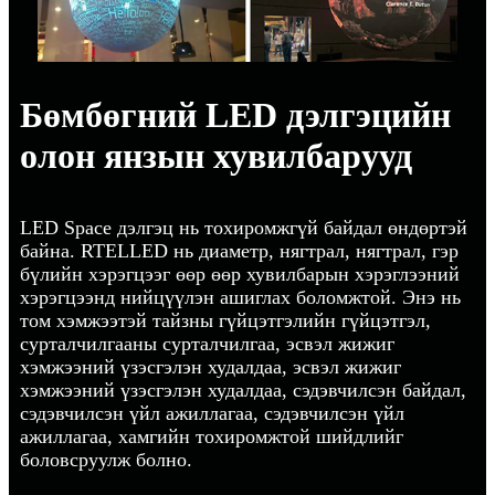
Бөмбөгний LED дэлгэцийн
олон янзын хувилбарууд
LED Space дэлгэц нь тохиромжгүй байдал өндөртэй
байна. RTELLED нь диаметр, нягтрал, нягтрал, гэр
бүлийн хэрэгцээг өөр өөр хувилбарын хэрэглээний
хэрэгцээнд нийцүүлэн ашиглах боломжтой. Энэ нь
том хэмжээтэй тайзны гүйцэтгэлийн гүйцэтгэл,
сурталчилгааны сурталчилгаа, эсвэл жижиг
хэмжээний үзэсгэлэн худалдаа, эсвэл жижиг
хэмжээний үзэсгэлэн худалдаа, сэдэвчилсэн байдал,
сэдэвчилсэн үйл ажиллагаа, сэдэвчилсэн үйл
ажиллагаа, хамгийн тохиромжтой шийдлийг
боловсруулж болно.