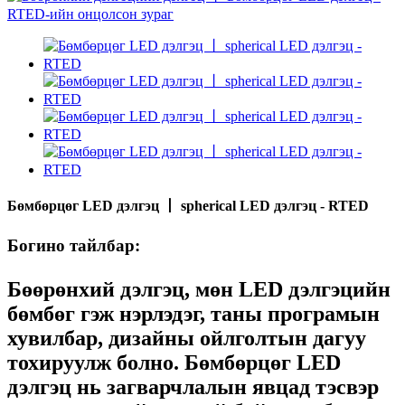
Бөмбөрцөг LED дэлгэц 丨 spherical LED дэлгэц - RTED
Богино тайлбар:
Бөөрөнхий дэлгэц
, мөн LED дэлгэцийн
бөмбөг гэж нэрлэдэг, таны програмын
хувилбар, дизайны ойлголтын дагуу
тохируулж болно. Бөмбөрцөг LED
дэлгэц нь загварчлалын явцад тэсвэр