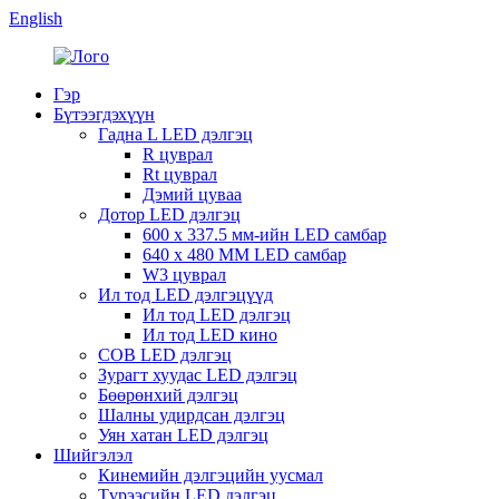
English
Гэр
Бүтээгдэхүүн
Гадна L LED дэлгэц
R цуврал
Rt цуврал
Дэмий цуваа
Дотор LED дэлгэц
600 x 337.5 мм-ийн LED самбар
640 x 480 MM LED самбар
W3 цуврал
Ил тод LED дэлгэцүүд
Ил тод LED дэлгэц
Ил тод LED кино
COB LED дэлгэц
Зурагт хуудас LED дэлгэц
Бөөрөнхий дэлгэц
Шалны удирдсан дэлгэц
Уян хатан LED дэлгэц
Шийгэлэл
Кинемийн дэлгэцийн уусмал
Түрээсийн LED дэлгэц