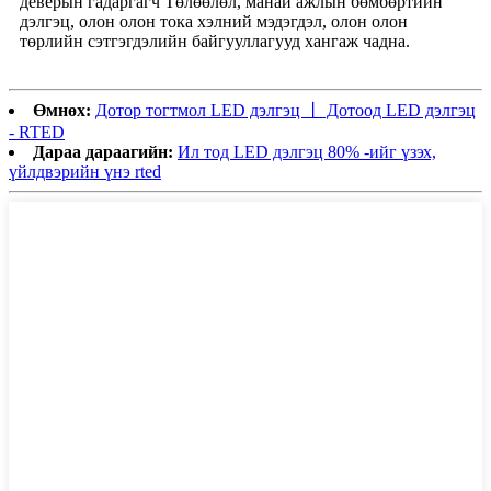
деверын гадаргагч Төлөөлөл, манай ажлын бөмбөртийн
дэлгэц, олон олон тока хэлний мэдэгдэл, олон олон
төрлийн сэтгэгдэлийн байгууллагууд хангаж чадна.
Өмнөх:
Дотор тогтмол LED дэлгэц 丨 Дотоод LED дэлгэц
- RTED
Дараа дараагийн:
Ил тод LED дэлгэц 80% -ийг үзэх,
үйлдвэрийн үнэ rted