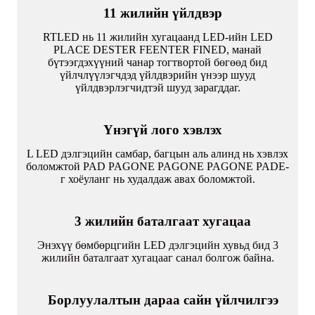
11 жилийн үйлдвэр
RTLED нь 11 жилийн хугацаанд LED-ийн LED
PLACE DESTER FEENTER FINED, манай
бүтээгдэхүүний чанар тогтвортой бөгөөд бид
үйлчлүүлэгчдэд үйлдвэрийн үнээр шууд
үйлдвэрлэгчидтэй шууд зарагддаг.
Үнэгүй лого хэвлэх
L LED дэлгэцийн самбар, багцын аль алинд нь хэвлэх
боломжтой PAD PAGONE PAGONE PAGONE PADE-
г хоёуланг нь худалдаж авах боломжтой.
3 жилийн баталгаат хугацаа
Энэхүү бөмбөрцгийн LED дэлгэцийн хувьд бид 3
жилийн баталгаат хугацааг санал болгож байна.
Борлуулалтын дараа сайн үйлчилгээ