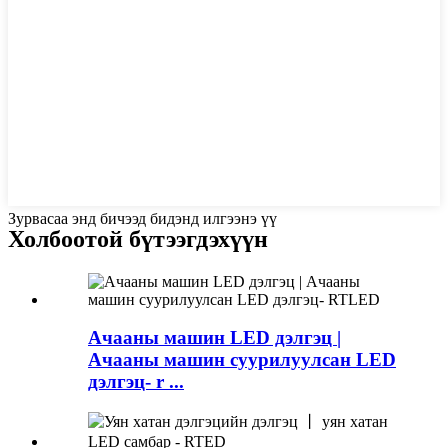
Зурвасаа энд бичээд бидэнд илгээнэ үү
Холбоотой бүтээгдэхүүн
Ачааны машин LED дэлгэц |
Ачааны машин суурилуулсан LED
дэлгэц- r ...