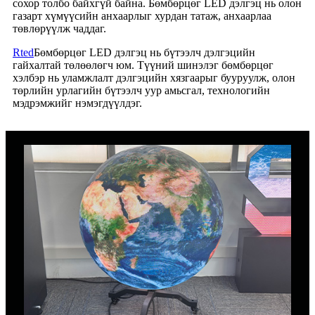
сохор толбо байхгүй байна. Бөмбөрцөг LED дэлгэц нь олон
газарт хүмүүсийн анхаарлыг хурдан татаж, анхаарлаа
төвлөрүүлж чаддаг.
Rted
Бөмбөрцөг LED дэлгэц нь бүтээлч дэлгэцийн
гайхалтай төлөөлөгч юм. Түүний шинэлэг бөмбөрцөг
хэлбэр нь уламжлалт дэлгэцийн хязгаарыг бууруулж, олон
төрлийн урлагийн бүтээлч уур амьсгал, технологийн
мэдрэмжийг нэмэгдүүлдэг.