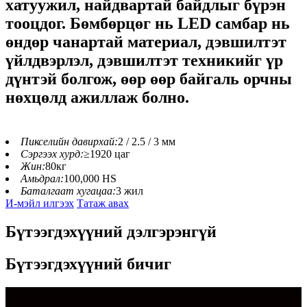
хатуужил, найдвартай байдлыг бүрэн
тооцдог. Бөмбөрцөг нь LED самбар нь
өндөр чанартай материал, дэвшилтэт
үйлдвэрлэл, дэвшилтэт техникийг үр
дүнтэй болгож, өөр өөр байгаль орчны
нөхцөлд ажиллаж болно.
Пикселийн давирхай:
2 / 2.5 / 3 мм
Сэргээх хурд:
≥1920 цаг
Жин:
80кг
Амьдрал:
100,000 HS
Баталгаат хугацаа:
3 жил
И-мэйл илгээх
Татаж авах
Бүтээгдэхүүний дэлгэрэнгүй
Бүтээгдэхүүний бичиг