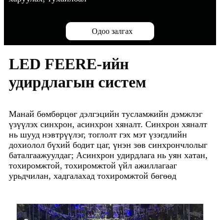
Одоо залгах
LED FEERE-ийн
удирдлагын систем
Манай бөмбөрцөг дэлгэцийн тусламжийн дэмжлэг
үзүүлэх синхрон, асинхрон хяналт. Синхрон хяналт
нь шууд нэвтрүүлэг, тоглолт гэх мэт үзэгдлийн
дохиолол бүхий бодит цаг, үнэн зөв синхрончлолыг
баталгаажуулдаг; Асинхрон удирдлага нь уян хатан,
тохиромжтой, тохиромжтой үйл ажиллагааг
урьдчилан, хадгалахад тохиромжтой бөгөөд