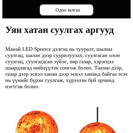
Одоо залгах
Уян хатан суулгах аргууд
Манай LED Speerce дэлгэц нь тууралт, шалны
суулгац, шалан дээр суурилуулах, суулгасан олон
суулгац, суулгагдсан зүйлс, өөр газар, хэрэгцээ
шаардлагад нийцүүлэн сонгож болно. Таазан дээр,
газар дээр эсвэл ханан дээр эсвэл хананд байгаа эсэх
нь үүнийг бүрэн суулгаж, хүрээлэн буй орчинд
нэгтгэж болно.