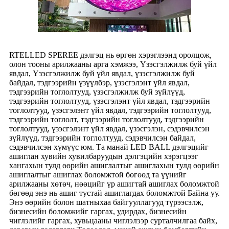
RTELLED SPEREE дэлгэц нь өргөн хэрэглээнд оролцож,
олон тооны арилжааны арга хэмжээ, Үзэсгэлжилж буй үйл
явдал, Үзэсгэлжилж буй үйл явдал, үзэсгэлжилж буй
байдал, тэдгээрийн үзүүлбэр, үзэсгэлэнт үйл явдал,
тэдгээрийн тоглолтууд, үзэсгэлжилж буй зүйлүүд,
тэдгээрийн тоглолтууд, үзэсгэлэнт үйл явдал, тэдгээрийн
тоглолтууд, үзэсгэлэнт үйл явдал, тэдгээрийн тоглолтууд,
тэдгээрийн тоглолт, тэдгээрийн тоглолтууд, тэдгээрийн
тоглолтууд, үзэсгэлэнт үйл явдал, үзэсгэлэн, сэдэвчилсэн
зүйлүүд, тэдгээрийн тоглолтууд, сэдэвчилсэн байдал,
сэдэвчилсэн хүмүүс юм. Та манай LED BALL дэлгэцийг
ашиглан хувийн хувилбаруудын дэлгэцийн хэрэгцээг
хангахын тулд өөрийн ашиглалтыг ашиглахын тулд өөрийн
ашиглалтыг ашиглах боломжтой бөгөөд та үүнийг
арилжааны хөтөч, нөөцийг үр ашигтай ашиглах боломжтой
бөгөөд энэ нь ашиг тустай ашиглагдах боломжтой Байна уу.
Энэ өөрийн болон шатныхаа байгууллагууд түрээсэлж,
бизнесийн боломжийг гаргах, удирдах, бизнесийн
чиглэлийг гаргах, хувьцааны чиглэлээр сурталчилгаа байх,