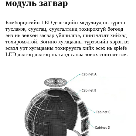
модуль загвар
Бөмбөрцөгийн LED дэлгэцийн модулиуд нь түргэн
тусламж, суулгац, суулгалтанд тохирохгүй бөгөөд
энэ нь зөвхөн засвар үйлчилгээ, шинэчлэлт хийхэд
тохиромжтой. Богино хугацааны түрээсийн хэрэглээ
эсвэл урт хугацааны тохируулга хийх эсэх нь splefe
LED дэлгэц дэлгэц нь танд санаа зовох сонголт юм.