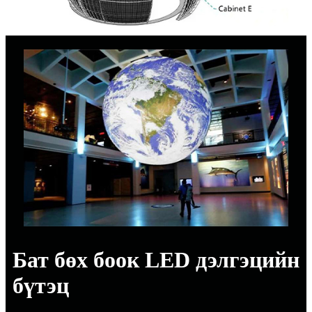
Бат бөх боок LED дэлгэцийн
бүтэц