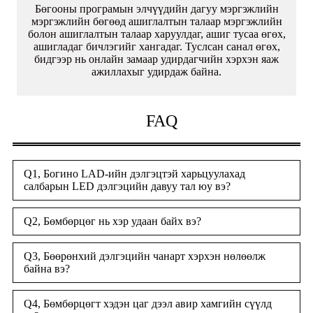
Бөгооны програмын элчүүдийн дагуу мэргэжлийн
мэргэжлийн бөгөөд ашиглалтын талаар мэргэжлийн
болон ашиглалтын талаар харуулдаг, ашиг тусаа өгөх,
ашигладаг бичлэгийг хангадаг. Туслсан санал өгөх,
бидгээр нь онлайн замаар удирдагчийн хэрхэн яаж
ажиллахыг удирдаж байна.
FAQ
Q1, Богино LAD-ийн дэлгэцтэй харьцуулахад
салбарын LED дэлгэцийн давуу тал юу вэ?
Q2, Бөмбөрцөг нь хэр удаан байх вэ?
Q3, Бөөрөнхий дэлгэцийн чанарт хэрхэн нөлөөлж
байна вэ?
Q4, Бөмбөрцөгт хэдэн цаг дээл авир хамгийн сүүлд