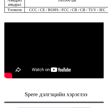
Амьдрал
100,000 цаг
амьдрал
Үнэмлэх
CCC / CE / ROHS / FCC / CB / CB / TUV / IEC
Spere дэлгэцийн хэрэглээ