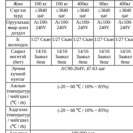
Жин
100 кг
100 кг
400кг
80кг
400кг
Сэргээх
≥3840
≥3840
≥3840
≥3840
≥3840
хурд
цаг
цаг
цаг
цаг
цаг
Оруулахаас
Ac100-
Ac100-
Ac100-
Ac100-
Ac100-
ямар цонх
240V
240V
240V
240V
240V
дэлдэл
Ic
1/27 Скан
1/27 Скан
1/27 Скан
1/27 Скан
1/27 Ска
жолоодох
Саарал
14/16
14/16
14/16
14/16
14/16
өнгөтэй
Заавал
Заавал
Заавал
Заавал
Заавал
(бит)
биш
биш
биш
биш
биш
Эрчим
AC90-264V, 47-63 цаг
хүчний
нунтаг
Ажлын
(-20 ~ 60 ℃ / 10% ~ 85%)
температур
/ чийгшил
(℃ / rh)
Хадгалах
(-20 ~ 60 ℃ / 10% ~ 85%)
температур
/ чийгшил
(℃ / rh)