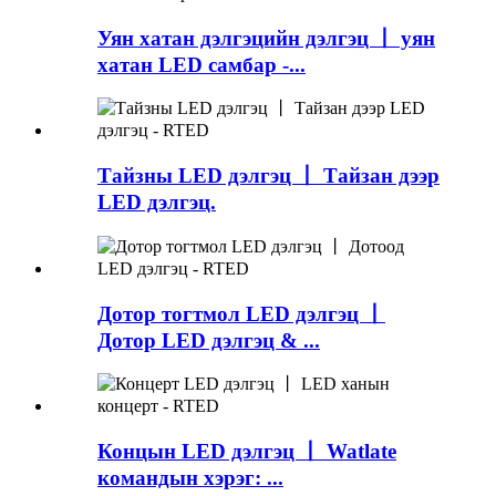
Уян хатан дэлгэцийн дэлгэц 丨 уян
хатан LED самбар -...
Тайзны LED дэлгэц 丨 Тайзан дээр
LED дэлгэц.
Дотор тогтмол LED дэлгэц 丨
Дотор LED дэлгэц & ...
Концын LED дэлгэц 丨 Watlate
командын хэрэг: ...