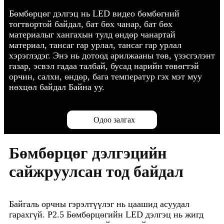
Бөмбөрцөг дэлгэц нь LED видео бөмбөгний
тогтвортой байдал, бат бөх чанар, бат бөх
материалыг хангахын тулд өндөр чанартай
материал, тансаг гар урлал, тансаг гар урлал
хэрэглэдэг. Энэ нь дотоод арилжааны төв, үзэсгэлэнт
газар, эсвэл гадаа талбай, бусад нарийн төвөгтэй
орчин, салхи, өндөр, бага температур гэх мэт муу
нөхцөл байдал Байна уу.
Одоо залгах
Бөмбөрцөг дэлгэцийн
сайжруулсан тод байдал
Байгаль орчны гэрэлтүүлэг нь цаашид асуудал
гарахгүй. P2.5 Бөмбөрцөгийн LED дэлгэц нь жигд