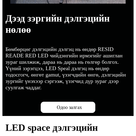
Дээд зэргийн дэлгэцийн
нөлөө
Бөмбөрцөг дэлгэцийн дэлгэц нь өндөр RESID
READE RED LED чийдэнгийн ирмэгийг ашиглан
зураг шилжиж, дараа нь дараа нь гөлгөр болгох.
Үүний зэрэгцээ, LED Speal дэлгэц нь өндөр
тодосгогч, өнгөт gamut, үзэгчдийн өнгө, дэлгэцийн
зургийг үнэхээр сэргээж, үзэгчид дүр зураг дээр
суулгаж чаддаг.
Одоо залгах
LED space дэлгэцийн