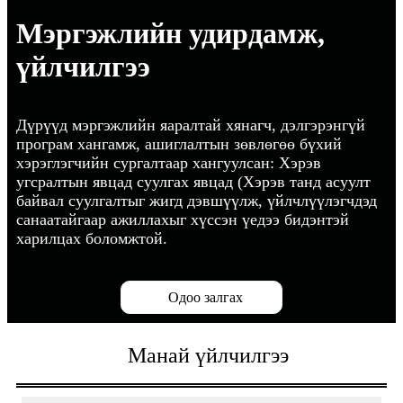
Мэргэжлийн удирдамж,
үйлчилгээ
Дүрүүд мэргэжлийн яаралтай хянагч, дэлгэрэнгүй
програм хангамж, ашиглалтын зөвлөгөө бүхий
хэрэглэгчийн сургалтаар хангуулсан: Хэрэв
угсралтын явцад суулгах явцад (Хэрэв танд асуулт
байвал суулгалтыг жигд дэвшүүлж, үйлчлүүлэгчдэд
санаатайгаар ажиллахыг хүссэн үедээ бидэнтэй
харилцах боломжтой.
Одоо залгах
Манай үйлчилгээ