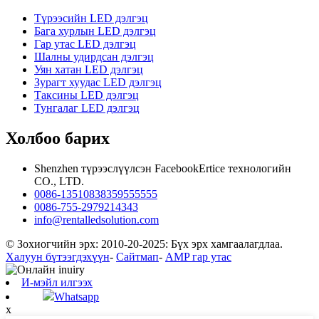
Түрээсийн LED дэлгэц
Бага хурлын LED дэлгэц
Гар утас LED дэлгэц
Шалны удирдсан дэлгэц
Уян хатан LED дэлгэц
Зурагт хуудас LED дэлгэц
Таксины LED дэлгэц
Тунгалаг LED дэлгэц
Холбоо барих
Shenzhen түрээслүүлсэн FacebookErtice технологийн
CO., LTD.
0086-13510838359555555
0086-755-2979214343
info@rentalledsolution.com
© Зохиогчийн эрх: 2010-20-2025: Бүх эрх хамгаалагдлаа.
Халуун бүтээгдэхүүн
-
Сайтмап
-
AMP гар утас
И-мэйл илгээх
Whatsapp
x