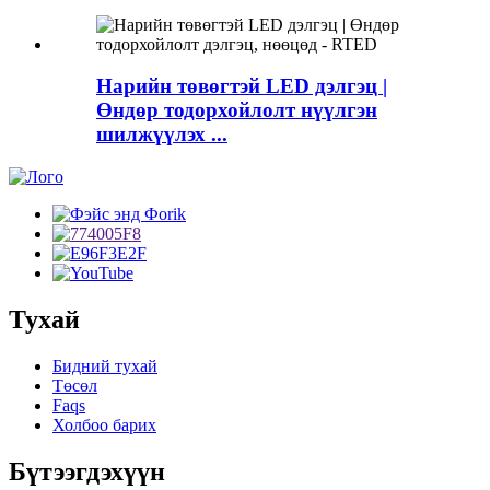
Нарийн төвөгтэй LED дэлгэц |
Өндөр тодорхойлолт нүүлгэн
шилжүүлэх ...
Тухай
Бидний тухай
Төсөл
Faqs
Холбоо барих
Бүтээгдэхүүн