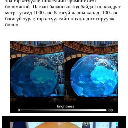
тод гэрэлтүүлэг, пикселийн эрчмийг өгөх
боломжтой. Цагаан балансын тод байдал нь квадрат
метр тутамд 1000-аас багагүй лааны канад, 100-аас
багагүй зураг, гэрэлтүүлгийн нөхцөлд тохируулж
болно.