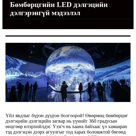
Бөмбөрцгийн LED дэлгэцийн
дэлгэрэнгүй мэдээлэл
Үйл явдлыг бүрэн дүүрэн болгоорой! Өвөрмөц бөмбөрцөг
дэлгэцийн дэлгэцийн загвар нь үүнийг 360 градусын
өнцгөөр илэрхийлдэг. Үзэгч нь хаана байхаас үл хамааран
тэд дэлгэцэн дээрх агуулгыг тод харах боломжтой бөгөөд