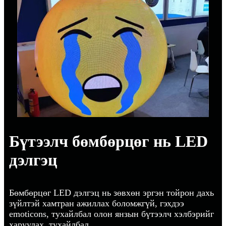
Бүтээлч бөмбөрцөг нь LED
дэлгэц
Бөмбөрцөг LED дэлгэц нь зөвхөн эргэн тойрон дахь
зүйлтэй хамтран ажиллах боломжгүй, гэхдээ
emoticons, тухайлбал олон янзын бүтээлч хэлбэрийг
харуулах, тухайлбал