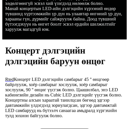
хөдөлгөөнгүй эсвэл хий үзэгдэлд нөлөөлж болно.
Манай концертын LED-ийн дэлгэцийн хүрээний өндөр
түвшинд хүртээмжийн үр дүн нь улаавтар өнгөний үр дүн,
харааны гүн, дүрмийг сайжруулж байна. Доод түвшний
бүтээгдэхүүн нь өнгөт боолт эсвэл ердийн шилжилтийг
харуулж магадгүй юм.
Концерт дэлгэцийн
дэлгэцийн баруун өнцөг
Rted
Концерт LED дэлгэцийн самбарыг 45 ° өнцгөөр
байрлуулж, хоёр самбарыг хослуулж, хоёр самбарыг
хослуулж, 90 ° өнцөг үүсгэж болно. Цаашилбал, энэ LED
кабинезийн дизайн нь Cubic LED дэлгэцийг үүсгэж болно.
Концертны алсын хараатай танилцсан бөгөөд эдгээр
давтамжийн үлдэгдэлд зориулагдсан, эдгээр давтамжтай
LED самбарууд нь бүтээлч санаагаа амьдралд хүргэхийн
тулд зохион байгуулж болно.