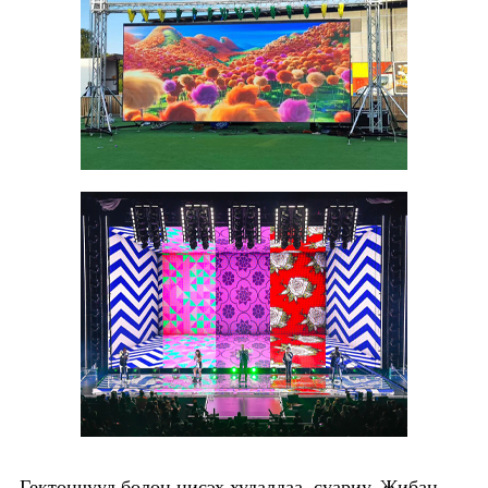
Гектончууд болон нисэх худалдаа, суариу, Жибан