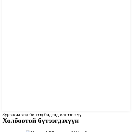
Зурвасаа энд бичээд бидэнд илгээнэ үү
Холбоотой бүтээгдэхүүн