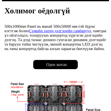
Холимог оёдолгүй
500x1000mm Panel нь манай 500x50000 мм-тэй бүрэн
нэгтгэж болно
Сүмийн хөтөч дэлгэцийн самбарууд
, хамтдаа
үл ойлголцол, тохируулах концертод хүргэсэн дэлгэцийн
дэлгэц. Та дээд талаас доошоо сунгасан динамик дэлгэцийг
та баруун тийш чиглүүлж, миний концертны LED дэлгэц
нь таны концертод байгаа алсын хараагаа биелүүлж байна.
Одоо залгах