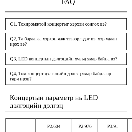
FAQ
Q1, Тохиромжтой концертыг хэрхэн сонгох вэ?
Q2, Та бараагаа хэрхэн яаж тээвэрлэдэг вэ, хэр удаан
ирэх вэ?
Q3, LED концертын дэлгэцийн хувьд ямар байна вэ?
Q4, Том концерт дэлгэцийн дэлгэц ямар байдлаар
гарч ирэв?
Концертын параметр нь LED
дэлгэцийн дэлгэц
P2.604
P2.976
P3.91