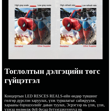
Тоглолтын дэлгэцийн төгс
гүйцэтгэл
Концертын LED RESCES REALS-ийн өндөр түвшинг
гөлгөр дүрслэн харуулах, үзэх туршлагыг сайжруулж,
харааны бэрхшээлийг даван туулах, Эсрэгээр нь үзэх, үзэх,
үзэхэд нөлөөлж буй бусад бүтээгдэхүүнүүд нь