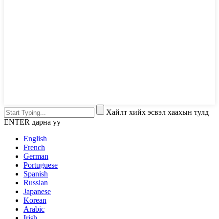
Хайлт хийх эсвэл хаахын тулд
ENTER дарна уу
English
French
German
Portuguese
Spanish
Russian
Japanese
Korean
Arabic
Irish