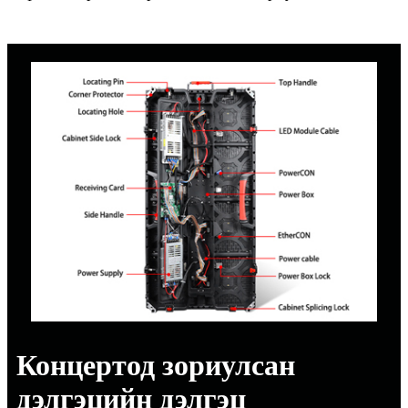
Концертод зориулсан
дэлгэцийн дэлгэц