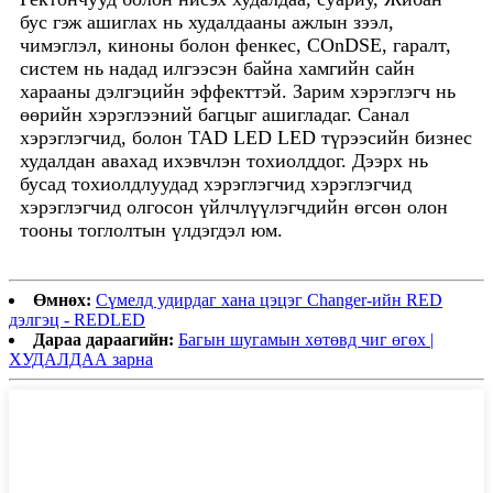
бус гэж ашиглах нь худалдааны ажлын зээл,
чимэглэл, киноны болон фенкес, COnDSE, гаралт,
систем нь надад илгээсэн байна хамгийн сайн
харааны дэлгэцийн эффекттэй. Зарим хэрэглэгч нь
өөрийн хэрэглээний багцыг ашигладаг. Санал
хэрэглэгчид, болон TAD LED LED түрээсийн бизнес
худалдан авахад ихэвчлэн тохиолддог. Дээрх нь
бусад тохиолдлуудад хэрэглэгчид хэрэглэгчид
хэрэглэгчид олгосон үйлчлүүлэгчдийн өгсөн олон
тооны тоглолтын үлдэгдэл юм.
Өмнөх:
Сүмелд удирдаг хана цэцэг Changer-ийн RED
дэлгэц - REDLED
Дараа дараагийн:
Багын шугамын хөтөвд чиг өгөх |
ХУДАЛДАА зарна