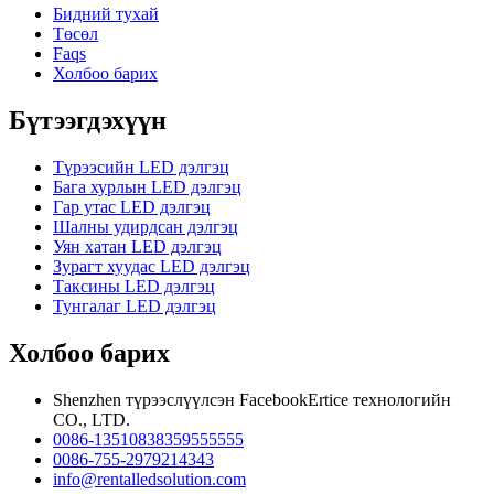
Бидний тухай
Төсөл
Faqs
Холбоо барих
Бүтээгдэхүүн
Түрээсийн LED дэлгэц
Бага хурлын LED дэлгэц
Гар утас LED дэлгэц
Шалны удирдсан дэлгэц
Уян хатан LED дэлгэц
Зурагт хуудас LED дэлгэц
Таксины LED дэлгэц
Тунгалаг LED дэлгэц
Холбоо барих
Shenzhen түрээслүүлсэн FacebookErtice технологийн
CO., LTD.
0086-13510838359555555
0086-755-2979214343
info@rentalledsolution.com