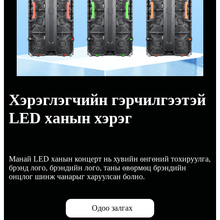
Хэрэглэгчийн гэрчилгээтэй
LED ханын хэрэг
Манай LED ханын концерт нь хувийн өнгөний тохируулга,
брэнд лого, брэндийн лого, таны өвөрмөц брэндийн
онцлог шинж чанарыг харуулсан болно.
Одоо залгах