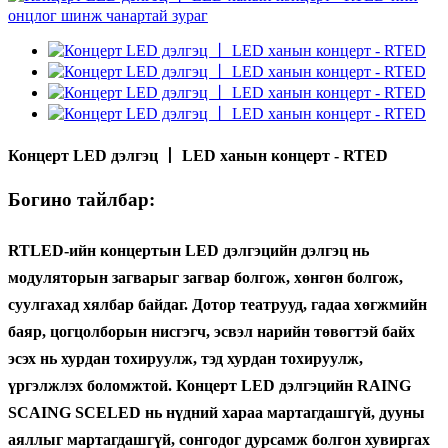
Концерт LED дэлгэц 丨 LED ханын концерт - RTED
Богино тайлбар:
RTLED-ийн концертын LED дэлгэцийн дэлгэц нь
модуляторын загварыг загвар болгож, хөнгөн болгож,
суулгахад хялбар байдаг. Дотор театрууд, гадаа хөгжмийн
баяр, цогцолборын нисгэгч, эсвэл нарийн төвөгтэй байх
эсэх нь хурдан тохируулж, тэд хурдан тохируулж,
үргэлжлэх боломжтой. Концерт LED дэлгэцийн RAING
SCAING SCELED нь нүдний хараа мартагдашгүй, дууны
аяллыг мартагдашгүй, сонгодог дурсамж болгон хувиргах