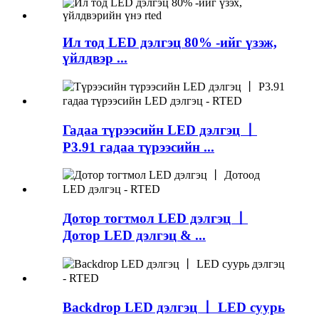
Ил тод LED дэлгэц 80% -ийг үзэж,
үйлдвэр ...
Гадаа түрээсийн LED дэлгэц 丨
P3.91 гадаа түрээсийн ...
Дотор тогтмол LED дэлгэц 丨
Дотор LED дэлгэц & ...
Backdrop LED дэлгэц 丨 LED суурь