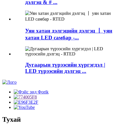
дэлгэц & # ...
Уян хатан дэлгэцийн дэлгэц 丨 уян
хатан LED самбар -...
Дугаарын түрээсийн хүргэгдэл |
LED түрээсийн дэлгэц ...
Тухай