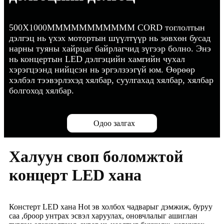
500X1000MMMMMMMMMMM CORD тоглолтын
дэлгэц нь үхэх мотортын шүүлтүүр нь зөвхөн бусад
нарны туяны хайрцаг байрлагчид зүгээр болно. Энэ
нь концертын LED дэлгэцийн хамгийн чухал
хэрэгцээнд нийцсэн нь эргэлзээгүй юм. Өөрөөр
хэлбэл тээвэрлэхэд хялбар, суулгахад хялбар, хялбар
болгоход хялбар.
Одоо залгах
Халуун своп боломжтой
концерт LED хана
Констерт LED хана Hot эв холбох чадварыг дэмжиж, буруу
саа ,броор унтрах эсвэл харуулах, оновчлалыг ашиглан