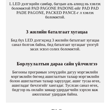
L LED дэлгэцийн самбар, багцын аль алинд нь хэвлэх
боломжтой PAD PAGONE PADONE-ийг PAD PAD
PADE PAGONE, PACKED PANCE-г л хэвлэх
боломжтой.
3 жилийн баталгаат хугацаа
Бид бүх LED дэлгэцэнд 3 жилийн баталгаат хугацаа
санал болгож байна, бид баталгаат хугацааг үнэгүй
засах эсвэл солих боломжтой.
Борлуулалтын дараа сайн үйлчилгээ
Бөгооны програмын элчүүдийн дагуу мэргэжлийн
мэргэжлийн бөгөөд ашиглалтын талаар мэргэжлийн
болон ашиглалтын талаар харуулдаг, ашиг тусаа өгөх,
ашигладаг бичлэгийг хангадаг. Туслсан санал өгөх,
бидгээр нь онлайн замаар удирдагчийн хэрхэн яаж
ажиллахыг удирдаж байна.