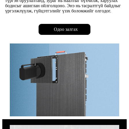
түргэн оруулалтанд, зураг нь наалтыг бүхчилж, харуулах
бодисыг ашиглан ойлголцоно. Энэ нь тасралтгүй байдлыг
үргэлжлүүлж, гүйцэтгэлийг үзэх боломжийг олгодог.
Одоо залгах