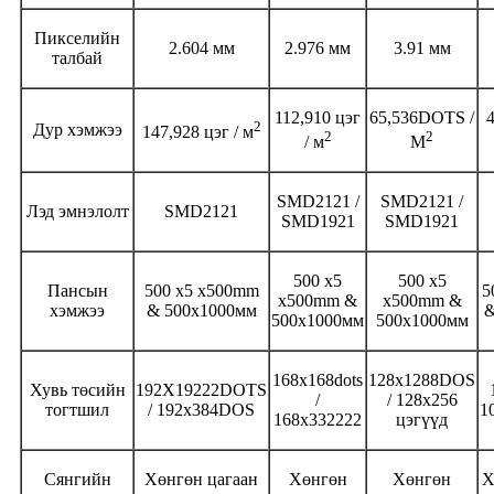
Пикселийн
2.604 мм
2.976 мм
3.91 мм
талбай
112,910 цэг
65,536DOTS /
2
Дур хэмжээ
147,928 цэг / м
2
2
/ м
M
SMD2121 /
SMD2121 /
Лэд эмнэлолт
SMD2121
SMD1921
SMD1921
500 x5
500 x5
Пансын
500 x5 x500mm
5
x500mm &
x500mm &
хэмжээ
& 500x1000мм
&
500x1000мм
500x1000мм
168x168dots
128x1288DOS
Хувь төсийн
192X19222DOTS
/
/ 128x256
тогтшил
/ 192x384DOS
1
168x332222
цэгүүд
Сянгийн
Хөнгөн цагаан
Хөнгөн
Хөнгөн
Х