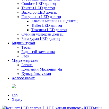
Condose LED дэлгэц
Тайзны LED дэлгэц
Backdrop LED дэлгэц
Гар утасны LED дэлгэц
Ачааны машин LED дэлгэц
Trailer LED дэлгэц
Таксины LED дэлгэц
Сүмийн удирдсан дэлгэц
Бага хурал LED дэлгэц
Бидний тухай
Төсөл
Бидэнтэй хамт анна
Faqs
Мэдээ мэдээлэл
Багана
Компаний Мэдээний Чи
Хувьцайны ухаан
Холбоо барих
Гэр
Хариу