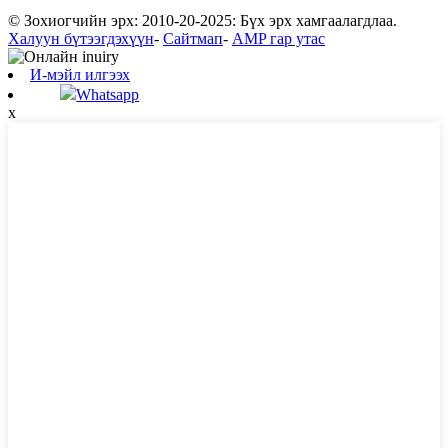
© Зохиогчийн эрх: 2010-20-2025: Бүх эрх хамгаалагдлаа.
Халуун бүтээгдэхүүн
-
Сайтмап
-
AMP гар утас
И-мэйл илгээх
Whatsapp
x