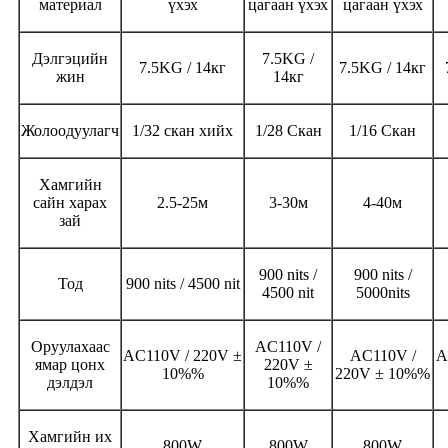
материал
үхэх
цагаан үхэх
цагаан үхэх
Дэлгэцийн
7.5KG /
7.5KG / 14кг
7.5KG / 14кг
жин
14кг
Жолоодуулагч
1/32 скан хийх
1/28 Скан
1/16 Скан
Хамгийн
сайн харах
2.5-25м
3-30м
4-40м
зай
900 nits /
900 nits /
Тод
900 nits / 4500 nit
4500 nit
5000nits
Оруулахаас
AC110V /
AC110V / 220V ±
AC110V /
A
ямар цонх
220V ±
10
%%
220V ± 10
%%
дэлдэл
10
%%
Хамгийн их
800W
800W
800W