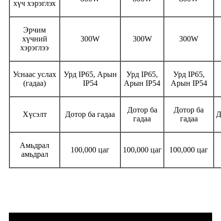
хүч хэрэглэх
Эрчим
хүчний
300W
300W
300W
хэрэглээ
Уснаас услах
Урд IP65, Арын
Урд IP65,
Урд IP65,
(гадаа)
IP54
Арын IP54
Арын IP54
Дотор ба
Дотор ба
Хүсэлт
Дотор ба гадаа
Д
гадаа
гадаа
Амьдрал
100,000 цаг
100,000 цаг
100,000 цаг
амьдрал