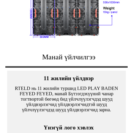
Манай үйлчилгээ
11 жилийн үйлдвэр
RTELD нь 11 жилийн туршид LED PLAY BADEN
FEYED FEYED, манай Бүтээгдэхүүний чанар
тогтвортой бөгөөд бид үйлчлүүлэгчдэд шууд
үйлдвэрлэгчид үйлдвэрлэгчидтэй шууд
үйлчлүүлэгчдэд шууд үйлдвэрлэгчид зарна.
Үнэгүй лого хэвлэх