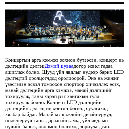
Концертын арга хэмжээ зохион бүтээсэн, концерт нь
дэлгэцийн дэлгэц
Дэмий цуваа
дотор эсвэл гадаа
ашиглаж болно. Шууд үйл явдлыг нүдээр барих LED
дэлгэцтэй оролцогчдод оролцоорой. Энэ нь жижиг
үзэсгэлэн эсвэл томоохон спортоор хичээллэх эсэх,
манай дэлгэцийн арга хэмжээ, манай дэлгэцийг
тохируулж, таны хэрэгцээг хангахын тулд
тохируулж болно. Концерт LED дэлгэцийн
дэлгэцийн дэлгэц нь хөнгөн бөгөөд суулгахад
хялбар байдаг. Манай мэргэжлийн дизайнерууд,
инженерүүд таны дараагийн амьд үйл явдлын
нүдийг барьж, өвөрмөц болгоход зориулагдсан.