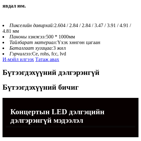
явдал юм.
Пикселийн давирхай:
2.604 / 2.84 / 2.84 / 3.47 / 3.91 / 4.91 /
4.81 мм
Паноны хэмжээ:
500 * 1000мм
Тайлбарат материал:
Үхэх хөнгөн цагаан
Баталгаат хугацаа:
3 жил
Гэрчилгээ:
Ce, rohs, fcc, lvd
И-мэйл илгээх
Татаж авах
Бүтээгдэхүүний дэлгэрэнгүй
Бүтээгдэхүүний бичиг
Концертын LED дэлгэцийн
дэлгэрэнгүй мэдээлэл