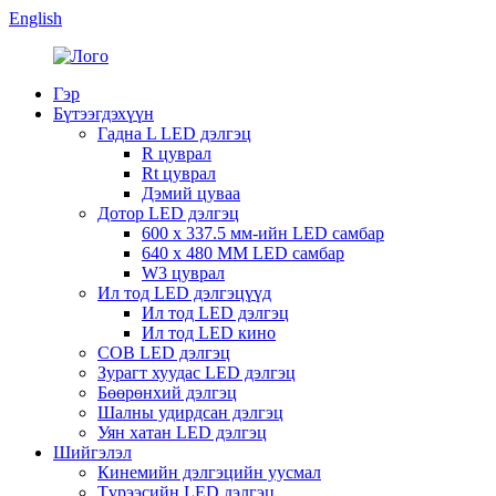
English
Гэр
Бүтээгдэхүүн
Гадна L LED дэлгэц
R цуврал
Rt цуврал
Дэмий цуваа
Дотор LED дэлгэц
600 x 337.5 мм-ийн LED самбар
640 x 480 MM LED самбар
W3 цуврал
Ил тод LED дэлгэцүүд
Ил тод LED дэлгэц
Ил тод LED кино
COB LED дэлгэц
Зурагт хуудас LED дэлгэц
Бөөрөнхий дэлгэц
Шалны удирдсан дэлгэц
Уян хатан LED дэлгэц
Шийгэлэл
Кинемийн дэлгэцийн уусмал
Түрээсийн LED дэлгэц