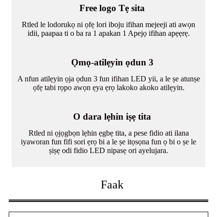
Free logo Tẹ sita
Rtled le lodorukọ ni ọfẹ lori iboju ifihan mejeeji ati awọn
idii, paapaa ti o ba ra 1 apakan 1 Apejọ ifihan apẹẹrẹ.
Ọmọ-atilẹyin ọdun 3
A nfun atilẹyin ọja ọdun 3 fun ifihan LED yii, a le ṣe atunṣe
ọfẹ tabi rọpo awọn ẹya ẹrọ lakoko akoko atilẹyin.
O dara lẹhin iṣẹ tita
Rtled ni ọjọgbọn lẹhin ẹgbẹ tita, a pese fidio ati ilana
iyaworan fun fifi sori ẹrọ bi a le ṣe itọsọna fun ọ bi o ṣe le
ṣiṣẹ odi fidio LED nipasẹ ori ayelujara.
Faak