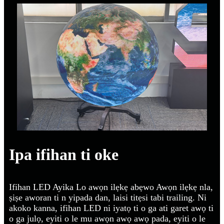
Ipa ifihan ti oke
Ifihan LED Ayika Lo awọn ilẹkẹ abẹwo Awọn ilẹkẹ nla,
ṣiṣe aworan ti n yipada dan, laisi titẹsi tabi trailing. Ni
akoko kanna, ifihan LED ni iyatọ ti o ga ati garet awọ ti
o ga julọ, eyiti o le mu awọn awọ awọ pada, eyiti o le