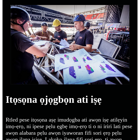
Itọsọna ọjọgbọn ati iṣẹ
Rtled pese itọsọna aṣẹ imudọgba ati awọn iṣẹ atilẹyin
imọ-ẹrọ, ni ipese pẹlu ẹgbẹ imọ-ẹrọ ti o ni iriri lati pese
awọn alabara pẹlu awọn iyaworan fifi sori ẹrọ pẹlu
awọn ilana iṣiṣẹ. Lakoko ilana fifi sori ẹrọ, ti awọn