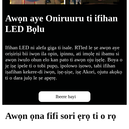
Awọn aye Oniruuru ti ifihan
LED Bọlu
Ifihan LED ni alefa giga ti isale. RTled le ṣe awọn aye
oriṣiriṣi bii iwọn ila opin, ipinnu, ati imọlẹ ni ibamu si
awọn iwulo ohun elo kan pato ti awọn oju iṣẹlẹ. Boya o
jẹ iṣẹ ipele ti o tobi pupọ, ipolowo iṣowo, tabi ifihan
iṣafihan kekere-di iwọn, iṣẹ-ṣiṣe, iṣẹ Akori, ojutu akọkọ
ti o dara julọ le ṣe apẹrẹ.
Ibeere bayi
Awọn ọna fifi sori ẹrọ ti o rọ