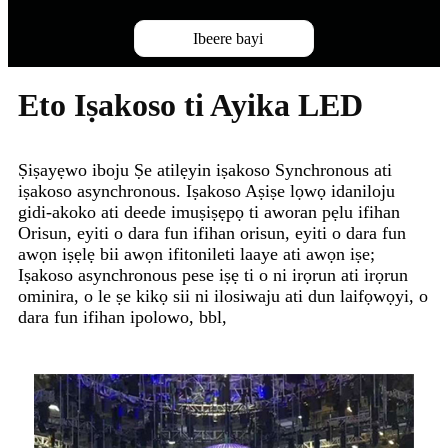
Ibeere bayi
Eto Iṣakoso ti Ayika LED
Ṣiṣayẹwo iboju Ṣe atilẹyin iṣakoso Synchronous ati
iṣakoso asynchronous. Iṣakoso Aṣiṣe lọwọ idaniloju
gidi-akoko ati deede imuṣiṣẹpọ ti aworan pẹlu ifihan
Orisun, eyiti o dara fun ifihan orisun, eyiti o dara fun
awọn iṣẹlẹ bii awọn ifitonileti laaye ati awọn iṣe;
Iṣakoso asynchronous pese iṣẹ ti o ni irọrun ati irọrun
ominira, o le ṣe kikọ sii ni ilosiwaju ati dun laifọwọyi, o
dara fun ifihan ipolowo, bbl,