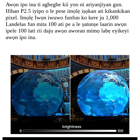
Awọn ipo ina ti agbegbe kii yoo ni ariyanjiyan gun.
Ifihan P2.5 iyipo o le pese imọlẹ iṣọkan ati kikankikan
pixel. Imọlẹ Iwọn iwuwo funfun ko kere ju 1,000
Landelas fun mita 100 ati pe a le ṣatunṣe laarin awọn
ipele 100 lati rii daju awọn aworan mimọ labẹ eyikeyi
awọn ipo ina.