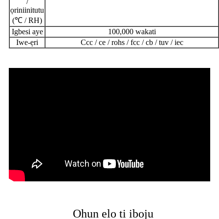
/
ọriniinitutu
(℃ / RH)
Igbesi aye
100,000 wakati
Iwe-ẹri
Ccc / ce / rohs / fcc / cb / tuv / iec
Ohun elo ti iboju