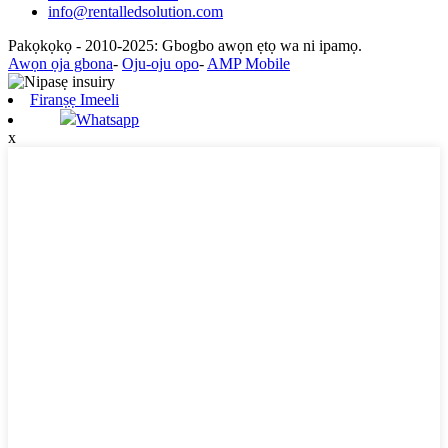
info@rentalledsolution.com
Pakọkọkọ - 2010-2025: Gbogbo awọn ẹtọ wa ni ipamọ.
Awọn ọja gbona
-
Oju-oju opo
-
AMP Mobile
Firanṣẹ Imeeli
Whatsapp
x