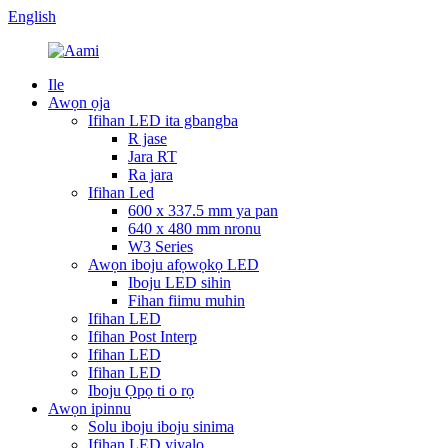
English
Ile
Awọn ọja
Ifihan LED ita gbangba
R jase
Jara RT
Ra jara
Ifihan Led
600 x 337.5 mm ya pan
640 x 480 mm nronu
W3 Series
Awọn iboju afọwọkọ LED
Iboju LED sihin
Fihan fiimu muhin
Ifihan LED
Ifihan Post Interp
Ifihan LED
Ifihan LED
Iboju Ọpọ ti o rọ
Awọn ipinnu
Solu iboju iboju sinima
Ifihan LED yiyalo