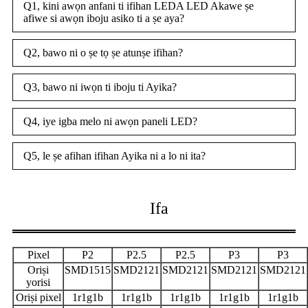
Q1, kini awọn anfani ti ifihan LEDA LED Akawe ṣe
afiwe si awọn iboju asiko ti a ṣe aya?
Q2, bawo ni o ṣe tọ ṣe atunṣe ifihan?
Q3, bawo ni iwọn ti iboju ti Ayika?
Q4, iye igba melo ni awọn paneli LED?
Q5, le ṣe afihan ifihan Ayika ni a lo ni ita?
Ifa
Pixel
P2
P2.5
P2.5
P3
P3
Oriṣi
SMD1515
SMD2121
SMD2121
SMD2121
SMD2121
yorisi
Oriṣi pixel
1r1g1b
1r1g1b
1r1g1b
1r1g1b
1r1g1b