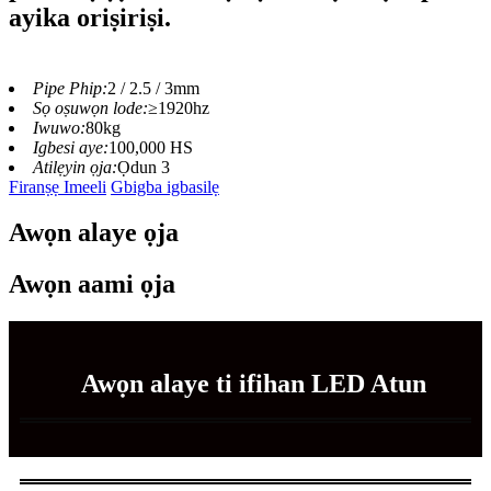
ayika oriṣiriṣi.
Pipe Phip:
2 / 2.5 / 3mm
Sọ oṣuwọn lode:
≥1920hz
Iwuwo:
80kg
Igbesi aye:
100,000 HS
Atilẹyin ọja:
Ọdun 3
Firanṣẹ Imeeli
Gbigba igbasilẹ
Awọn alaye ọja
Awọn aami ọja
Awọn alaye ti ifihan LED Atun