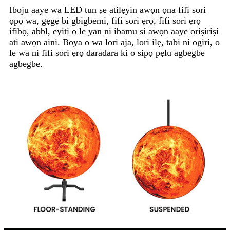
Iboju aaye wa LED tun ṣe atilẹyin awọn ọna fifi sori
ọpọ wa, gẹgẹ bi gbigbemi, fifi sori ẹrọ, fifi sori ẹrọ
ifibọ, abbl, eyiti o le yan ni ibamu si awọn aaye oriṣiriṣi
ati awọn aini. Boya o wa lori aja, lori ilẹ, tabi ni ogiri, o
le wa ni fifi sori ẹrọ daradara ki o sipọ pẹlu agbegbe
agbegbe.