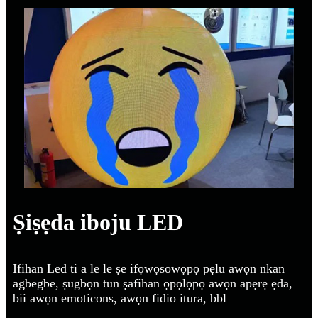
Ṣiṣẹda iboju LED
Ifihan Led ti a le le ṣe ifọwọsowọpọ pẹlu awọn nkan
agbegbe, ṣugbọn tun ṣafihan ọpọlọpọ awọn apẹrẹ ẹda,
bii awọn emoticons, awọn fidio itura, bbl