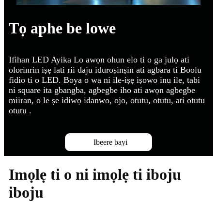
Tọ aphe be lowe
Ifihan LED Ayika Lo awọn ohun elo ti o ga julọ ati
olorinrin iṣẹ lati rii daju iduroṣinṣin ati agbara ti Boolu
fidio ti o LED. Boya o wa ni ile-iṣẹ iṣowo inu ile, tabi
ni square ita gbangba, agbegbe iho ati awọn agbegbe
miiran, o le ṣe idiwọ idanwo, ojo, otutu, otutu, ati otutu
otutu .
Ibeere bayi
Imọlẹ ti o ni imọlẹ ti iboju
iboju