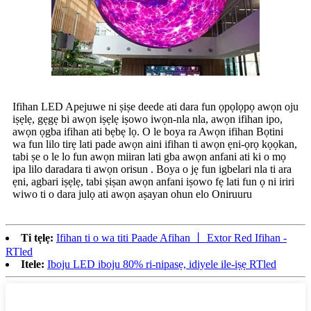
Ifihan LED Apejuwe ni ṣiṣe deede ati dara fun ọpọlọpọ awọn oju
iṣẹlẹ, gẹgẹ bi awọn iṣẹlẹ iṣowo iwọn-nla nla, awọn ifihan ipo,
awọn ọgba ifihan ati bẹbẹ lọ. O le boya ra Awọn ifihan Bọtini
wa fun lilo tirẹ lati pade awọn aini ifihan ti awọn ẹni-ọrọ kọọkan,
tabi ṣe o le lo fun awọn miiran lati gba awọn anfani ati ki o mọ
ipa lilo daradara ti awọn orisun . Boya o jẹ fun igbelari nla ti ara
ẹni, agbari iṣẹlẹ, tabi ṣiṣan awọn anfani iṣowo fẹ lati fun ọ ni iriri
wiwo ti o dara julọ ati awọn aṣayan ohun elo Oniruuru
Ti tẹlẹ:
Ifihan ti o wa titi Paade Afihan 丨 Extor Red Ifihan -
RTled
Itele:
Iboju LED iboju 80% ri-nipasẹ, idiyele ile-iṣẹ RTled