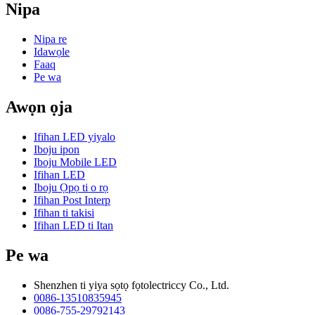
Nipa
Nipa re
Idawọle
Faaq
Pe wa
Awọn ọja
Ifihan LED yiyalo
Iboju ipon
Iboju Mobile LED
Ifihan LED
Iboju Ọpọ ti o rọ
Ifihan Post Interp
Ifihan ti takisi
Ifihan LED ti Itan
Pe wa
Shenzhen ti yiya sọtọ fọtolectriccy Co., Ltd.
0086-13510835945
0086-755-29792143