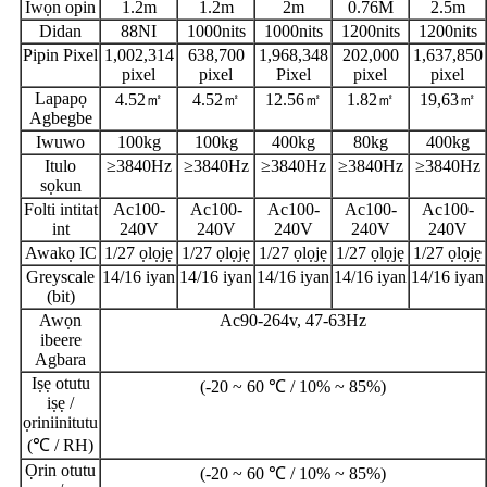
Iwọn opin
1.2m
1.2m
2m
0.76M
2.5m
Didan
88NI
1000nits
1000nits
1200nits
1200nits
Pipin Pixel
1,002,314
638,700
1,968,348
202,000
1,637,850
pixel
pixel
Pixel
pixel
pixel
Lapapọ
4.52㎡
4.52㎡
12.56㎡
1.82㎡
19,63㎡
Agbegbe
Iwuwo
100kg
100kg
400kg
80kg
400kg
Itulo
≥3840Hz
≥3840Hz
≥3840Hz
≥3840Hz
≥3840Hz
sọkun
Folti intitat
Ac100-
Ac100-
Ac100-
Ac100-
Ac100-
int
240V
240V
240V
240V
240V
Awakọ IC
1/27 ọlọjẹ
1/27 ọlọjẹ
1/27 ọlọjẹ
1/27 ọlọjẹ
1/27 ọlọjẹ
Greyscale
14/16 iyan
14/16 iyan
14/16 iyan
14/16 iyan
14/16 iyan
(bit)
Awọn
Ac90-264v, 47-63Hz
ibeere
Agbara
Iṣẹ otutu
(-20 ~ 60 ℃ / 10% ~ 85%)
iṣẹ /
ọriniinitutu
(℃ / RH)
Ọrin otutu
(-20 ~ 60 ℃ / 10% ~ 85%)