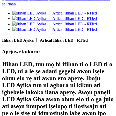
Ifihan LED Ayika 丨 Artical Ifihan LED - RTled
Apejuwe kukuru:
Ifihan LED
, tun mọ bi ifihan ti o LED ti o
LED, ni a le ṣe adani gẹgẹbi awọn iṣẹlẹ
ohun elo rẹ ati awọn ero apẹrẹ. Iboju
LED Ayika tun ni agbara ni kikun ati
igbẹkẹle lakoko ilana apẹrẹ. Awọn panẹli
LED Ayika Gba awọn ohun elo ti o ga julọ
ati awọn imuposi iṣelọpọ ti ilọsiwaju ati
pe o le ṣiṣẹ ni iduroṣinṣin labẹ awọn ipo