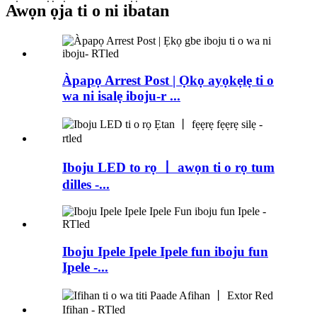
Awọn ọja ti o ni ibatan
Àpapọ Arrest Post | Ọkọ ayọkẹlẹ ti o
wa ni isalẹ iboju-r ...
Iboju LED to rọ 丨 awọn ti o rọ tum
dilles -...
Iboju Ipele Ipele Ipele fun iboju fun
Ipele -...