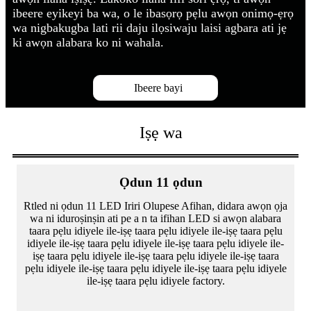
ibeere eyikeyi ba wa, o le ibasọrọ pẹlu awọn onimọ-ẹrọ
wa nigbakugba lati rii daju ilọsiwaju laisi agbara ati jẹ
ki awọn alabara ko ni wahala.
Ibeere bayi
Iṣẹ wa
Ọdun 11 ọdun
Rtled ni ọdun 11 LED Iriri Olupese Afihan, didara awọn ọja
wa ni iduroṣinṣin ati pe a n ta ifihan LED si awọn alabara
taara pẹlu idiyele ile-iṣẹ taara pẹlu idiyele ile-iṣẹ taara pẹlu
idiyele ile-iṣẹ taara pẹlu idiyele ile-iṣẹ taara pẹlu idiyele ile-
iṣẹ taara pẹlu idiyele ile-iṣẹ taara pẹlu idiyele ile-iṣẹ taara
pẹlu idiyele ile-iṣẹ taara pẹlu idiyele ile-iṣẹ taara pẹlu idiyele
ile-iṣẹ taara pẹlu idiyele factory.