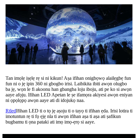
Tan imọlẹ iṣẹlẹ rẹ si ni kikun! Aṣa ifihan onigbọwọ alailẹgbẹ fun
fun ni o jẹ ipin 360 ni gbogbo irisi. Laibikita ibiti awọn olugbo
ba jẹ, wọn le fi akoonu han gbangba loju iboju, ati pe ko si awọn
aaye afọju. Ifihan LED Apetan le ṣe ifamọra akiyesi awọn eniyan
ni ọpọlọpọ awọn aaye ati di idojukọ naa.
Rtled
Ifihan LED ti o tọ jẹ aṣoju ti o tayọ ti ifihan ẹda. Irisi lotira ti
imotuntun rẹ ti fọ ẹjẹ nla ti awọn ifihan aṣa ti aṣa ati ṣafikun
bugbamu ti ọna pataki ati imọ imọ-ẹrọ si aaye.