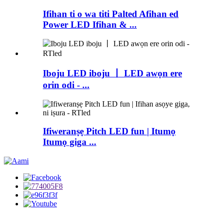
Ifihan ti o wa titi Palted Afihan ed
Power LED Ifihan & ...
Iboju LED iboju 丨 LED awọn ere
orin odi - ...
Ifiweranṣẹ Pitch LED fun | Itumọ
Itumọ giga ...