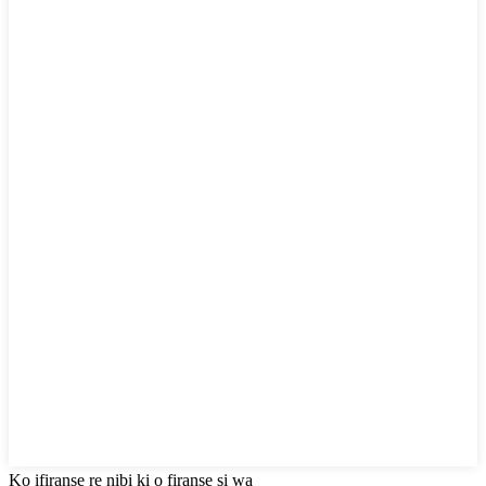
Kọ ifiranṣẹ rẹ nibi ki o firanṣẹ si wa