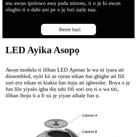
mu awọn ipolowo awọ pada nitootọ, ti o jẹ ki awọn
olugbo ti o dabi ẹni pe o jẹ lori iṣẹlẹ naa.
Ibeere bayi
LED Ayika Asopọ
Awọn modulu ti ifihan LED Apetan le wa ni iyara ati
dissembled, eyiti kii ṣe rọrun nikan fun gbigbe ati fifi
sori ẹrọ nikan ni kiakia fun itọju ati igbesoke. Boya o jẹ
fun lilo yiyalo igba diẹ tabi fifi sori ẹrọ ti o wa titi,
ifihan iboju ti a fi sii jẹ yiyan aibalẹ fun ọ.