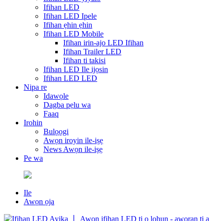
Ifihan LED
Ifihan LED Ipele
Ifihan ẹhin ẹhin
Ifihan LED Mobile
Ifihan irin-ajo LED Ifihan
Ifihan Trailer LED
Ifihan ti takisi
Ifihan LED Ile ijọsin
Ifihan LED LED
Nipa re
Idawọle
Dagba pẹlu wa
Faaq
Irohin
Bulọọgi
Awọn iroyin ile-iṣẹ
News Awọn ile-iṣẹ
Pe wa
Ile
Awọn ọja