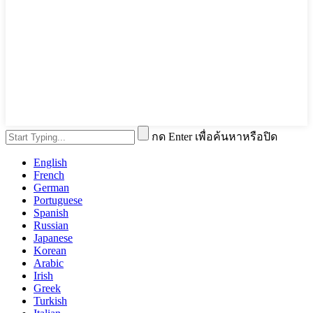
กด Enter เพื่อค้นหาหรือปิด
English
French
German
Portuguese
Spanish
Russian
Japanese
Korean
Arabic
Irish
Greek
Turkish