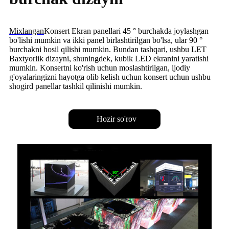
Mixlangan
Konsert Ekran panellari 45 ° burchakda joylashgan
bo'lishi mumkin va ikki panel birlashtirilgan bo'lsa, ular 90 °
burchakni hosil qilishi mumkin. Bundan tashqari, ushbu LET
Baxtyorlik dizayni, shuningdek, kubik LED ekranini yaratishi
mumkin. Konsertni ko'rish uchun moslashtirilgan, ijodiy
g'oyalaringizni hayotga olib kelish uchun konsert uchun ushbu
shogird panellar tashkil qilinishi mumkin.
Hozir so'rov