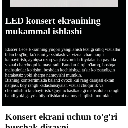
LED konsert ekranining
mukammal ishlashi
Ekscer Lece Ekranning yuqori yangilanish tezligi silliq vizuallar
bilan bog'liq, ko'rishni yaxshilash va vizual charchoqni
kamaytirish, ayniqsa uzoq vaqt davomida foydalanish paytida
vizual charchoqni kamaytiradi. Bundan farqli o'laroq, boshqa
mahsulotlar ko'rishni boshdan kechirishga ta'sir ko'rsatadigan
harakatsiz yoki sharpa namoyishi mumkin.
Bizning kontsertimizda baland ovozli kul rang darajasi ekran
natijasi, boy rangli kadastansiyalar, vizual chuqurlik va
cho'milishni kuchaytirish. Quyi uchastkadagi mahsulotlar rangli
bandi yoki g'ayritabiiy o'tishlarni namoyish qilishi mumkin.
Konsert ekrani uchun to'g'ri
burchak dizayni