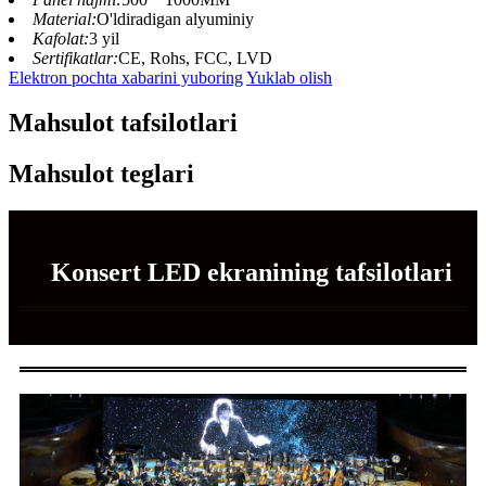
Material:
O'ldiradigan alyuminiy
Kafolat:
3 yil
Sertifikatlar:
CE, Rohs, FCC, LVD
Elektron pochta xabarini yuboring
Yuklab olish
Mahsulot tafsilotlari
Mahsulot teglari
Konsert LED ekranining tafsilotlari