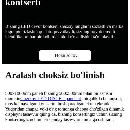
kontserti
Bizning LED devor kontserti shaxsiy ranglarni sozlash va marka
logotipini izlashni qo'llab-quvvatlaydi, sizning noyob brendi
identifikatori har bir tadbirda aniq ko'rsatilishini ta'minlaydi.
Hozir so'rov
Aralash choksiz bo'linish
500x1000mm paneli bizning 500x500mm bilan birlashishi
mumkin
Cherkov LED DISCET panellari
, birgalikda benuqson,
mos kelmaydigan kontsertni boshqaradigan ekran ekranida.
Yuqoridan chapga yoki o'ng tomonga chapga cho'zilgan dinamik
displeyni tasavvur qiling-da, bizning konsertingiz uchun sizning
kontsertingiz uchun har qanday tasavvurni amalga oshiradi.