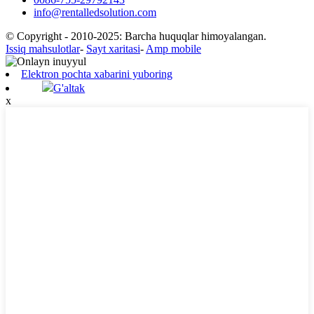
info@rentalledsolution.com
© Copyright - 2010-2025: Barcha huquqlar himoyalangan.
Issiq mahsulotlar
-
Sayt xaritasi
-
Amp mobile
Elektron pochta xabarini yuboring
G'altak
x