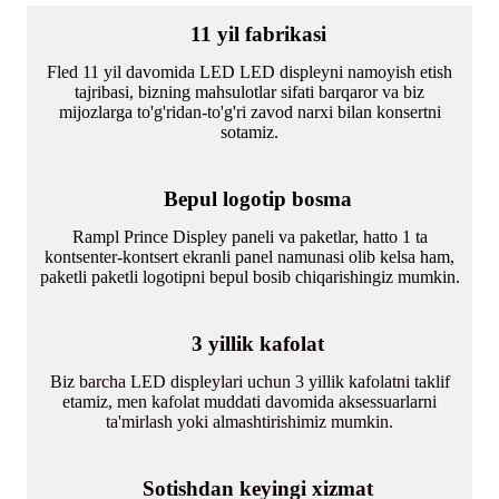
11 yil fabrikasi
Fled 11 yil davomida LED LED displeyni namoyish etish
tajribasi, bizning mahsulotlar sifati barqaror va biz
mijozlarga to'g'ridan-to'g'ri zavod narxi bilan konsertni
sotamiz.
Bepul logotip bosma
Rampl Prince Displey paneli va paketlar, hatto 1 ta
kontsenter-kontsert ekranli panel namunasi olib kelsa ham,
paketli paketli logotipni bepul bosib chiqarishingiz mumkin.
3 yillik kafolat
Biz barcha LED displeylari uchun 3 yillik kafolatni taklif
etamiz, men kafolat muddati davomida aksessuarlarni
ta'mirlash yoki almashtirishimiz mumkin.
Sotishdan keyingi xizmat