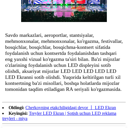
Savdo markazlari, aeroportlar, stantsiyalar,
mehmonxonalar, mehmonxonalar, ko'rgazma, festivallar,
bosqichlar, bosqichlar, bosqichma-kontsert sifatida
foydalanish uchun kontsertda foydalanishdan tashqari
eng yaxshi vizual ko'rgazma ta'siri bilan. Ba'zi mijozlar
o'zlarining foydalanish uchun LED displeyini sotib
olishdi, aksariyat mijozlar LED LED LED LED LED
LED Ekranni sotib olishdi. Yuqorida keltirilgan turli xil
kontsertning ba'zi misollari, boshqa holatlarda mijozlar
tomonidan taqdim etiladigan RA seriyali ko'rgazmasida.
Oldingi:
Cherkovning etakchiligidagi devor 丨 LED Ekran
Keyingisi:
Treyler LED Ekran | Sotish uchun LED reklama
treyleri - miya