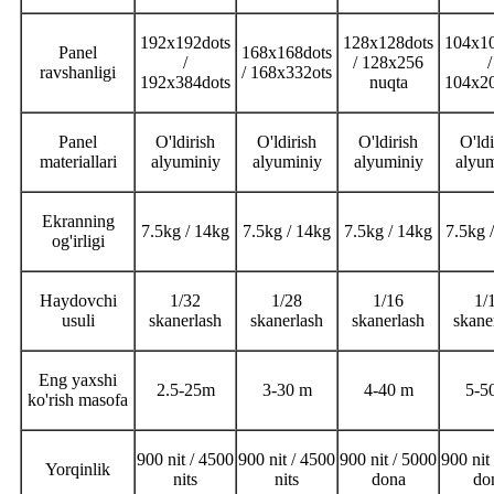
192x192dots
128x128dots
104x10
Panel
168x168dots
/
/ 128x256
/
ravshanligi
/ 168x332ots
192x384dots
nuqta
104x20
Panel
O'ldirish
O'ldirish
O'ldirish
O'ldi
materiallari
alyuminiy
alyuminiy
alyuminiy
alyum
Ekranning
7.5kg / 14kg
7.5kg / 14kg
7.5kg / 14kg
7.5kg 
og'irligi
Haydovchi
1/32
1/28
1/16
1/
usuli
skanerlash
skanerlash
skanerlash
skane
Eng yaxshi
2.5-25m
3-30 m
4-40 m
5-5
ko'rish masofa
900 nit / 4500
900 nit / 4500
900 nit / 5000
900 nit
Yorqinlik
nits
nits
dona
do