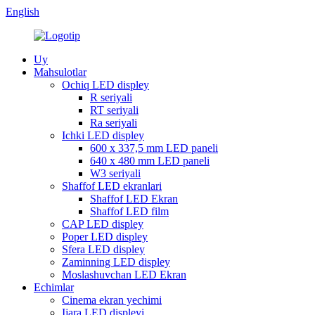
English
Uy
Mahsulotlar
Ochiq LED displey
R seriyali
RT seriyali
Ra seriyali
Ichki LED displey
600 x 337,5 mm LED paneli
640 x 480 mm LED paneli
W3 seriyali
Shaffof LED ekranlari
Shaffof LED Ekran
Shaffof LED film
CAP LED displey
Poper LED displey
Sfera LED displey
Zaminning LED displey
Moslashuvchan LED Ekran
Echimlar
Cinema ekran yechimi
Ijara LED displeyi