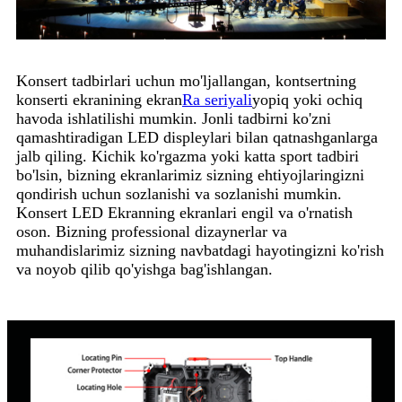
Konsert tadbirlari uchun mo'ljallangan, kontsertning
konserti ekranining ekran
Ra seriyali
yopiq yoki ochiq
havoda ishlatilishi mumkin. Jonli tadbirni ko'zni
qamashtiradigan LED displeylari bilan qatnashganlarga
jalb qiling. Kichik ko'rgazma yoki katta sport tadbiri
bo'lsin, bizning ekranlarimiz sizning ehtiyojlaringizni
qondirish uchun sozlanishi va sozlanishi mumkin.
Konsert LED Ekranning ekranlari engil va o'rnatish
oson. Bizning professional dizaynerlar va
muhandislarimiz sizning navbatdagi hayotingizni ko'rish
va noyob qilib qo'yishga bag'ishlangan.