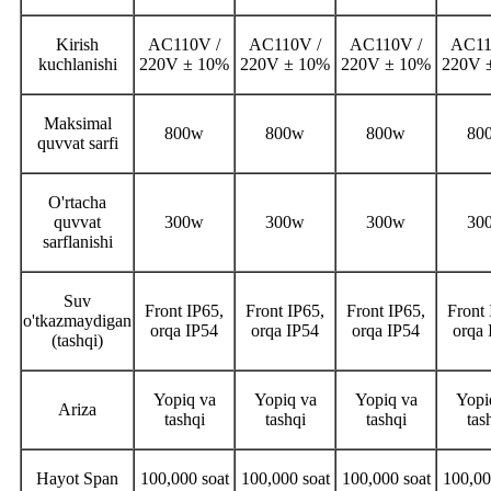
Kirish
AC110V /
AC110V /
AC110V /
AC11
kuchlanishi
220V ± 10
%
220V ± 10
%
220V ± 10
%
220V 
Maksimal
800w
800w
800w
80
quvvat sarfi
O'rtacha
quvvat
300w
300w
300w
30
sarflanishi
Suv
Front IP65,
Front IP65,
Front IP65,
Front 
o'tkazmaydigan
orqa IP54
orqa IP54
orqa IP54
orqa 
(tashqi)
Yopiq va
Yopiq va
Yopiq va
Yopi
Ariza
tashqi
tashqi
tashqi
tas
Hayot Span
100,000 soat
100,000 soat
100,000 soat
100,00