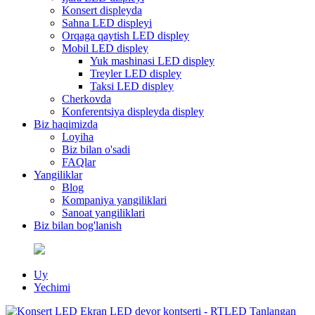
Konsert displeyda
Sahna LED displeyi
Orqaga qaytish LED displey
Mobil LED displey
Yuk mashinasi LED displey
Treyler LED displey
Taksi LED displey
Cherkovda
Konferentsiya displeyda displey
Biz haqimizda
Loyiha
Biz bilan o'sadi
FAQlar
Yangiliklar
Blog
Kompaniya yangiliklari
Sanoat yangiliklari
Biz bilan bog'lanish
Uy
Yechimi