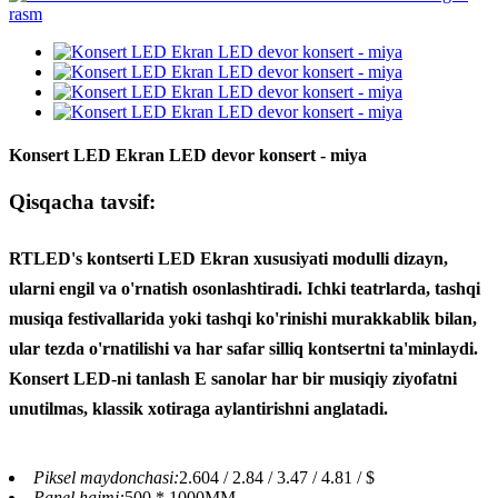
Konsert LED Ekran LED devor konsert - miya
Qisqacha tavsif:
RTLED's kontserti LED Ekran xususiyati modulli dizayn,
ularni engil va o'rnatish osonlashtiradi. Ichki teatrlarda, tashqi
musiqa festivallarida yoki tashqi ko'rinishi murakkablik bilan,
ular tezda o'rnatilishi va har safar silliq kontsertni ta'minlaydi.
Konsert LED-ni tanlash E sanolar har bir musiqiy ziyofatni
unutilmas, klassik xotiraga aylantirishni anglatadi.
Piksel maydonchasi:
2.604 / 2.84 / 3.47 / 4.81 / $
Panel hajmi:
500 * 1000MM