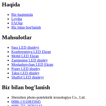
Haqida
Biz haqimizda
Loyiha
FAQlar
Biz bilan bog'lanish
Mahsulotlar
Ijara LED displeyi
Konferentsiya LED Ekran
Mobil LED Ekran
Zaminning LED displey
Moslashuvchan LED Ekran
Poper LED displey
Taksi LED displey
Shaffof LED displeyi
Biz bilan bog'lanish
Shenzhen photo-potelektrik texnologiya Co., Ltd.
0086-13110835945
0086-755-29792143