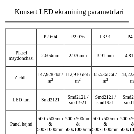
Konsert LED ekranining parametrlari
P2.604
P2.976
P3.91
P4.
Piksel
2.604mm
2.976mm
3.91 mm
4.8
maydonchasi
147,928 dot /
112,910 dot /
65,536Dot /
43,222
Zichlik
2
2
2
m
m
m
m
Smd2121 /
Smd2121 /
Smd21
LED turi
Smd2121
smd1921
smd1921
smd
500 x500mm
500 x500mm
500 x500mm
500 x
Panel hajmi
&
&
&
500x1000mm
500x1000mm
500x1000mm
500x1