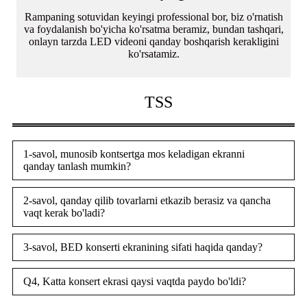
Rampaning sotuvidan keyingi professional bor, biz o'rnatish
va foydalanish bo'yicha ko'rsatma beramiz, bundan tashqari,
onlayn tarzda LED videoni qanday boshqarish kerakligini
ko'rsatamiz.
TSS
1-savol, munosib kontsertga mos keladigan ekranni
qanday tanlash mumkin?
2-savol, qanday qilib tovarlarni etkazib berasiz va qancha
vaqt kerak bo'ladi?
3-savol, BED konserti ekranining sifati haqida qanday?
Q4, Katta konsert ekrasi qaysi vaqtda paydo bo'ldi?