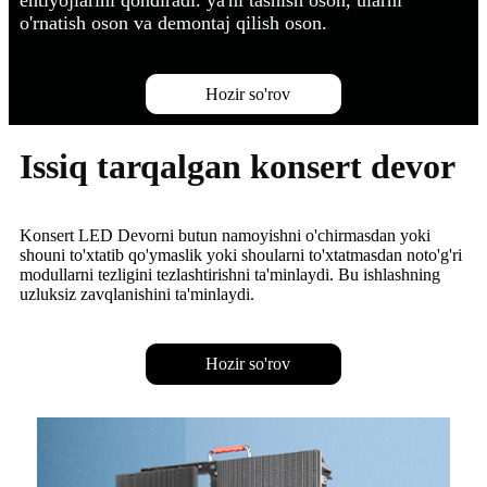
ehtiyojlarini qondiradi. ya'ni tashish oson, ularni
o'rnatish oson va demontaj qilish oson.
Hozir so'rov
Issiq tarqalgan konsert devor
Konsert LED Devorni butun namoyishni o'chirmasdan yoki
shouni to'xtatib qo'ymaslik yoki shoularni to'xtatmasdan noto'g'ri
modullarni tezligini tezlashtirishni ta'minlaydi. Bu ishlashning
uzluksiz zavqlanishini ta'minlaydi.
Hozir so'rov