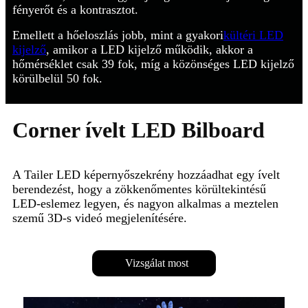
fényerőt és a kontrasztot.
Emellett a hőeloszlás jobb, mint a gyakori
kültéri LED
kijelző
, amikor a LED kijelző működik, akkor a
hőmérséklet csak 39 fok, míg a közönséges LED kijelző
körülbelül 50 fok.
Corner ívelt LED Bilboard
A Tailer LED képernyőszekrény hozzáadhat egy ívelt
berendezést, hogy a zökkenőmentes körültekintésű
LED-eslemez legyen, és nagyon alkalmas a meztelen
szemű 3D-s videó megjelenítésére.
Vizsgálat most