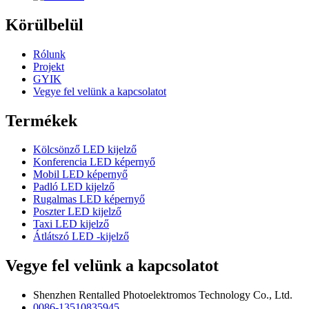
Körülbelül
Rólunk
Projekt
GYIK
Vegye fel velünk a kapcsolatot
Termékek
Kölcsönző LED kijelző
Konferencia LED képernyő
Mobil LED képernyő
Padló LED kijelző
Rugalmas LED képernyő
Poszter LED kijelző
Taxi LED kijelző
Átlátszó LED -kijelző
Vegye fel velünk a kapcsolatot
Shenzhen Rentalled Photoelektromos Technology Co., Ltd.
0086-13510835945