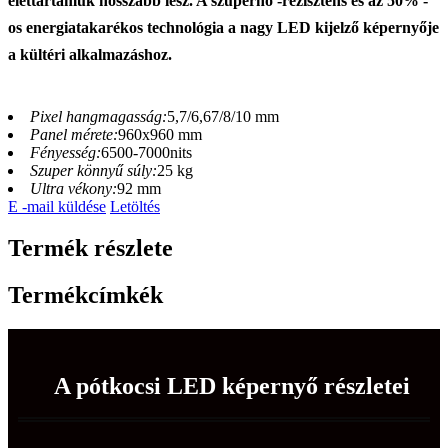
élettartamuk hosszabb lesz. A szuperhő -rezisztens és az 50% -
os energiatakarékos technológia a nagy LED kijelző képernyője
a kültéri alkalmazáshoz.
Pixel hangmagasság:
5,7/6,67/8/10 mm
Panel mérete:
960x960 mm
Fényesség:
6500-7000nits
Szuper könnyű súly:
25 kg
Ultra vékony:
92 mm
E -mail küldése
Letöltés
Termék részlete
Termékcímkék
A pótkocsi LED képernyő részletei