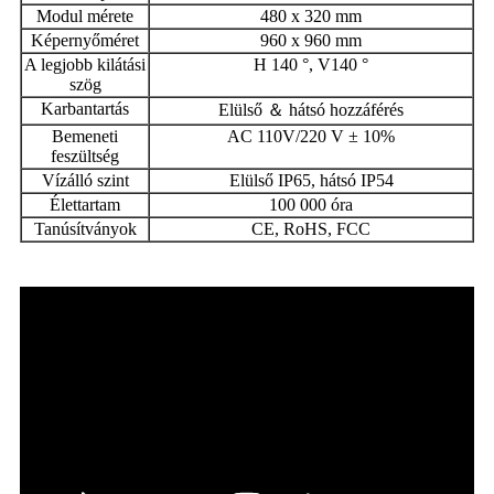
Modul mérete
480 x 320 mm
Képernyőméret
960 x 960 mm
A legjobb kilátási
H 140 °, V140 °
szög
Karbantartás
Elülső ＆ hátsó hozzáférés
Bemeneti
AC 110V/220 V ± 10%
feszültség
Vízálló szint
Elülső IP65, hátsó IP54
Élettartam
100 000 óra
Tanúsítványok
CE, RoHS, FCC