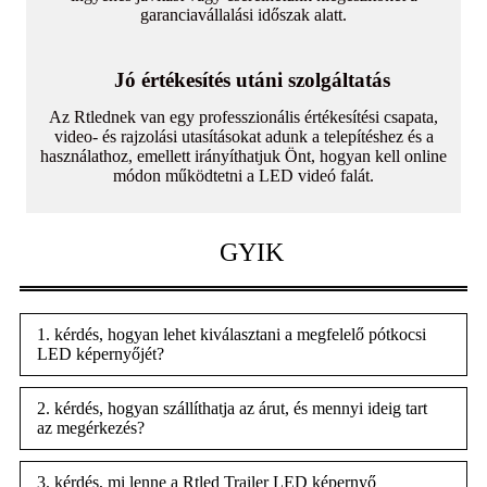
garanciavállalási időszak alatt.
Jó értékesítés utáni szolgáltatás
Az Rtlednek van egy professzionális értékesítési csapata,
video- és rajzolási utasításokat adunk a telepítéshez és a
használathoz, emellett irányíthatjuk Önt, hogyan kell online
módon működtetni a LED videó falát.
GYIK
1. kérdés, hogyan lehet kiválasztani a megfelelő pótkocsi
LED képernyőjét?
2. kérdés, hogyan szállíthatja az árut, és mennyi ideig tart
az megérkezés?
3. kérdés, mi lenne a Rtled Trailer LED képernyő