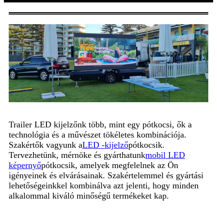
Trailer LED kijelzőnk több, mint egy pótkocsi, ők a
technológia és a művészet tökéletes kombinációja.
Szakértők vagyunk a
LED -kijelző
pótkocsik.
Tervezhetünk, mérnöke és gyárthatunk
mobil LED
képernyő
pótkocsik, amelyek megfelelnek az Ön
igényeinek és elvárásainak. Szakértelemmel és gyártási
lehetőségeinkkel kombinálva azt jelenti, hogy minden
alkalommal kiváló minőségű termékeket kap.