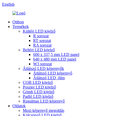
English
Otthon
Termékek
Kültéri LED kijelző
R sorozat
RT sorozat
RA sorozat
Beltéri LED kijelző
600 x 337,5 mm LED panel
640 x 480 mm LED panel
W3 sorozat
Átlátszó LED képernyők
Átlátszó LED képernyő
Átlátszó LED -film
COB LED kijelző
Poszter LED kijelző
Gömb LED kijelző
Padló LED kijelző
Rugalmas LED képernyő
Oldatok
Mozi képernyő megoldás
Kölcsönző LED kijelző