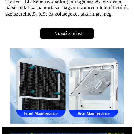
Trailer LED képernyőnadrág támogatása Az első és a
hátsó oldal karbantartása, nagyon könnyen telepíthető és
szétszerelhető, időt és költségeket takaríthat meg.
Vizsgálat most