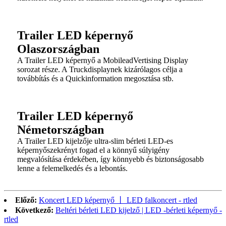
Trailer LED képernyő
Olaszországban
A Trailer LED képernyő a MobileadVertising Display
sorozat része. A Truckdisplaynek kizárólagos célja a
továbbítás és a Quickinformation megosztása stb.
Trailer LED képernyő
Németországban
A Trailer LED kijelzője ultra-slim bérleti LED-es
képernyőszekrényt fogad el a könnyű súlyigény
megvalósítása érdekében, így könnyebb és biztonságosabb
lenne a felemelkedés és a lebontás.
Előző:
Koncert LED képernyő 丨 LED falkoncert - rtled
Következő:
Beltéri bérleti LED kijelző | LED -bérleti képernyő -
rtled