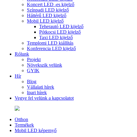
Koncert LED -es kijelző
Színpadi LED kijelző
Háttérű LED kijelző
Mobil LED kijelző
Teherautó LED kijelző
Pótkocsi LED kijelző
Taxi LED kijelző
Templomi LED kiállítás
Konferencia LED kijelző
Rólunk
Projekt
Növekszik velünk
GYIK
Hír
Blog
Vállalati hírek
Ipari hírek
Vegye fel velünk a kapcsolatot
Otthon
Termékek
Mobil LED képernyő