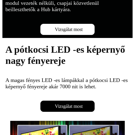
modul vezeték nélküli, csapjai közvetlenül
beilleszthetők a Hub kártyára.
Vizsgálat most
A pótkocsi LED -es képernyő
nagy fényereje
A magas fényes LED -es lámpákkal a pótkocsi LED -es
képernyő fényereje akár 7000 nit is lehet.
Vizsgálat most