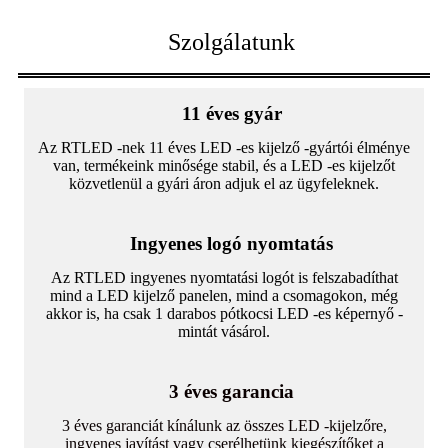
Szolgálatunk
11 éves gyár
Az RTLED -nek 11 éves LED -es kijelző -gyártói élménye
van, termékeink minősége stabil, és a LED -es kijelzőt
közvetlenül a gyári áron adjuk el az ügyfeleknek.
Ingyenes logó nyomtatás
Az RTLED ingyenes nyomtatási logót is felszabadíthat
mind a LED kijelző panelen, mind a csomagokon, még
akkor is, ha csak 1 darabos pótkocsi LED -es képernyő -
mintát vásárol.
3 éves garancia
3 éves garanciát kínálunk az összes LED -kijelzőre,
ingyenes javítást vagy cserélhetünk kiegészítőket a