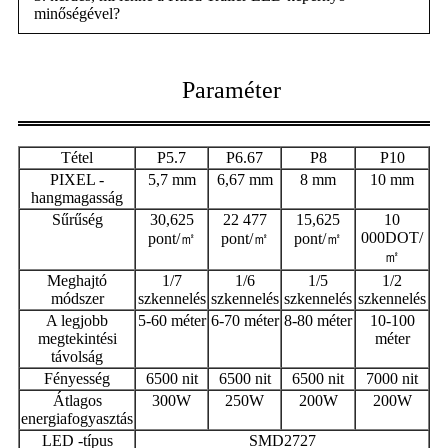
minőségével?
Paraméter
Tétel
P5.7
P6.67
P8
P10
P
IXEL -
5,7 mm
6,67 mm
8 mm
10 mm
hangmagasság
Sűrűség
30,625
22 477
15,625
10
000DOT/
pont/㎡
pont/㎡
pont/㎡
㎡
Meghajtó
1/7
1/6
1/5
1/2
módszer
szkennelés
szkennelés
szkennelés
szkennelés
A legjobb
5-60 méter
6-70 méter
8-80 méter
10-100
megtekintési
méter
távolság
Fényesség
6500 nit
6500 nit
6500 nit
7000 nit
Átlagos
300W
250W
200W
200W
energiafogyasztás
LED -típus
SMD2727