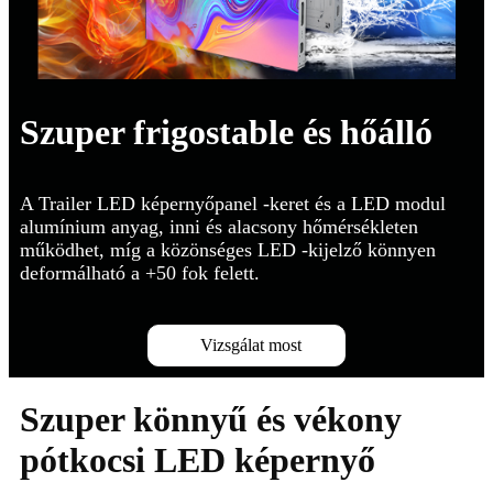
Szuper frigostable és hőálló
A Trailer LED képernyőpanel -keret és a LED modul
alumínium anyag, inni és alacsony hőmérsékleten
működhet, míg a közönséges LED -kijelző könnyen
deformálható a +50 fok felett.
Vizsgálat most
Szuper könnyű és vékony
pótkocsi LED képernyő