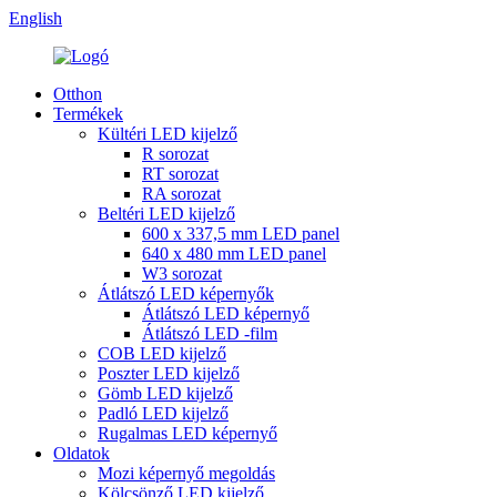
English
Otthon
Termékek
Kültéri LED kijelző
R sorozat
RT sorozat
RA sorozat
Beltéri LED kijelző
600 x 337,5 mm LED panel
640 x 480 mm LED panel
W3 sorozat
Átlátszó LED képernyők
Átlátszó LED képernyő
Átlátszó LED -film
COB LED kijelző
Poszter LED kijelző
Gömb LED kijelző
Padló LED kijelző
Rugalmas LED képernyő
Oldatok
Mozi képernyő megoldás
Kölcsönző LED kijelző