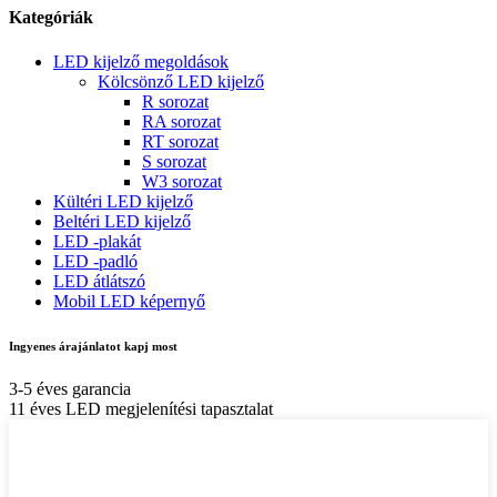
Kategóriák
LED kijelző megoldások
Kölcsönző LED kijelző
R sorozat
RA sorozat
RT sorozat
S sorozat
W3 sorozat
Kültéri LED kijelző
Beltéri LED kijelző
LED -plakát
LED -padló
LED átlátszó
Mobil LED képernyő
Ingyenes árajánlatot kapj most
3-5 éves garancia
11 éves LED megjelenítési tapasztalat