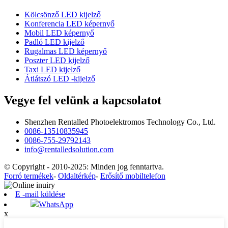
Kölcsönző LED kijelző
Konferencia LED képernyő
Mobil LED képernyő
Padló LED kijelző
Rugalmas LED képernyő
Poszter LED kijelző
Taxi LED kijelző
Átlátszó LED -kijelző
Vegye fel velünk a kapcsolatot
Shenzhen Rentalled Photoelektromos Technology Co., Ltd.
0086-13510835945
0086-755-29792143
info@rentalledsolution.com
© Copyright - 2010-2025: Minden jog fenntartva.
Forró termékek
-
Oldaltérkép
-
Erősítő mobiltelefon
E -mail küldése
WhatsApp
x