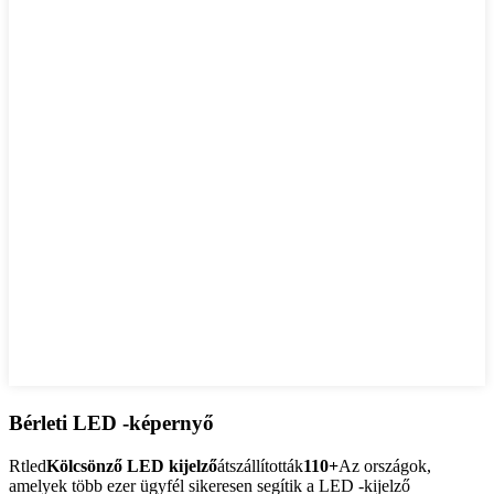
Bérleti LED -képernyő
Rtled
Kölcsönző LED kijelző
átszállították
110+
Az országok,
amelyek több ezer ügyfél sikeresen segítik a LED -kijelző