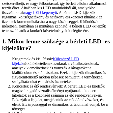
szétszerelhető, és nagy felbontással, így bérleti célokra alkalmassá
teszik őket. Általában kis LED modulokból áll, amelyekbe
összeállítottak
nagy LED képernyő
, A bérleti LED-kijelzők
rugalmas, költséghatékony és hatékony eszközöket kínálnak az
üzenetek kommunikálására a nagy közönséggel. Különböző
méretben, formában és mintában kapható, a bérleti LED -kijelzők
testreszabhatók a konkrét követelmények kielégítésére.
1. Mikor lenne szüksége a bérleti LED -es
kijelzőkre?
Krogramok és kiállítások:
Kölcsönző LED
kijelző
nélkülözhetetlenek azoknak a vállalkozásoknak,
amelyek kiemelkednek és vonzzák a látogatókat a
kiállításokon és kiállításokon. Ezek a kijelzők dinamikus és
figyelemfelkeltő módon képesek bemutatni a termékeket,
szolgáltatásokat és márkás üzeneteket.
Koncertek és élő rendezvények: A bérleti LED-es kijelzők
magával ragadó vizuális élményt nyújtanak a koncert
látogatók és a közönség számára az élő rendezvényeken.
Fokozják a légkört, megjelenítik az előadóművészeket, és
élénk látványossággal és dinamikus tartalommal vonják be a
tömeget.