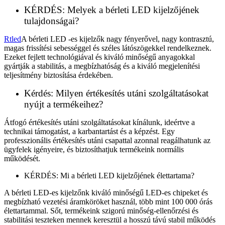
KÉRDÉS: Melyek a bérleti LED kijelzőjének
tulajdonságai?
Rtled
A bérleti LED -es kijelzők nagy fényerővel, nagy kontrasztú,
magas frissítési sebességgel és széles látószögekkel rendelkeznek.
Ezeket fejlett technológiával és kiváló minőségű anyagokkal
gyártják a stabilitás, a megbízhatóság és a kiváló megjelenítési
teljesítmény biztosítása érdekében.
Kérdés: Milyen értékesítés utáni szolgáltatásokat
nyújt a termékeihez?
Átfogó értékesítés utáni szolgáltatásokat kínálunk, ideértve a
technikai támogatást, a karbantartást és a képzést. Egy
professzionális értékesítés utáni csapattal azonnal reagálhatunk az
ügyfelek igényeire, és biztosíthatjuk termékeink normális
működését.
KÉRDÉS: Mi a bérleti LED kijelzőjének élettartama?
A bérleti LED-es kijelzőnk kiváló minőségű LED-es chipeket és
megbízható vezetési áramköröket használ, több mint 100 000 órás
élettartammal. Sőt, termékeink szigorú minőség-ellenőrzési és
stabilitási teszteken mennek keresztül a hosszú távú stabil működés