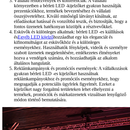
Vállalati rendezvények és konferenciák: A vállalati
környezetben a bérleti LED -kijelzőket gyakran használják
prezentációkhoz, termékek bevezetéséhez és vállalati
összejöveteléhez. Kiváló minőségű látványt kínálnak, az
előadásokat hatással és vonzóbbá teszik, és biztosítják, hogy a
fontos üzenetek hatékonyan közöljék a résztvevőkkel.
Esküvők és különleges alkalmak: bérleti LED -es kiállítások
és
Egyéb LED kijelző
hozzáadhat egy kis eleganciát és
kifinomultságot az esküvőkhöz és a különleges
eseményekhez. Használhatók fényképek, videók és személyre
szabott üzenetek megjelenítésére, emlékezetes élményeket
hozva a vendégek számára, és hozzáadhatják az alkalom
általános hangulatát.
Reklámkampányok és promóciós események: A vállalkozások
gyakran bérleti LED -es kijelzőket használnak
reklámkampányokhoz és promóciós eseményekhez, hogy
megragadják a potenciális ügyfelek figyelmét. Ezeket a
kijelzőket nagy forgalmú területeken lehet elhelyezni a
termékek, promóciók és márkaüzenetek vizuálisan lenyűgöző
módon történő bemutatására.