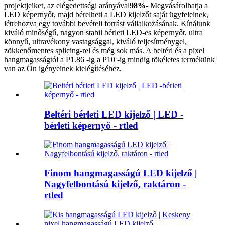
projektjeiket, az elégedettségi arányával
98%
- Megvásárolhatja a
LED képernyőt, majd bérelheti a LED kijelzőt saját ügyfeleinek,
létrehozva egy további bevételi forrást vállalkozásának. Kínálunk
kiváló minőségű, nagyon stabil bérleti LED-es képernyőt, ultra
könnyű, ultravékony vastagsággal, kiváló teljesítménygel,
zökkenőmentes splicing-rel és még sok más. A beltéri és a pixel
hangmagasságtól a P1.86 -ig a P10 -ig mindig tökéletes termékünk
van az Ön igényeinek kielégítéséhez.
Beltéri bérleti LED kijelző | LED -
bérleti képernyő - rtled
Finom hangmagasságú LED kijelző |
Nagyfelbontású kijelző, raktáron -
rtled