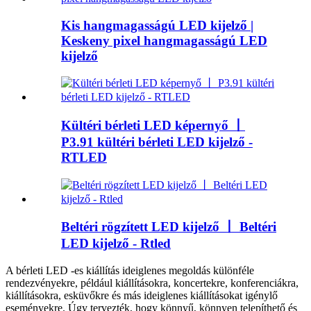
Kis hangmagasságú LED kijelző |
Keskeny pixel hangmagasságú LED
kijelző
Kültéri bérleti LED képernyő 丨
P3.91 kültéri bérleti LED kijelző -
RTLED
Beltéri rögzített LED kijelző 丨 Beltéri
LED kijelző - Rtled
A bérleti LED -es kiállítás ideiglenes megoldás különféle
rendezvényekre, például kiállításokra, koncertekre, konferenciákra,
kiállításokra, esküvőkre és más ideiglenes kiállításokat igénylő
eseményekre. Úgy tervezték, hogy könnyű, könnyen telepíthető és