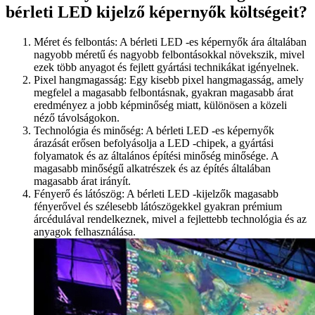
bérleti LED kijelző képernyők költségeit?
Méret és felbontás: A bérleti LED -es képernyők ára általában
nagyobb méretű és nagyobb felbontásokkal növekszik, mivel
ezek több anyagot és fejlett gyártási technikákat igényelnek.
Pixel hangmagasság: Egy kisebb pixel hangmagasság, amely
megfelel a magasabb felbontásnak, gyakran magasabb árat
eredményez a jobb képminőség miatt, különösen a közeli
néző távolságokon.
Technológia és minőség: A bérleti LED -es képernyők
árazását erősen befolyásolja a LED -chipek, a gyártási
folyamatok és az általános építési minőség minősége. A
magasabb minőségű alkatrészek és az építés általában
magasabb árat irányít.
Fényerő és látószög: A bérleti LED -kijelzők magasabb
fényerővel és szélesebb látószögekkel gyakran prémium
árcédulával rendelkeznek, mivel a fejlettebb technológia és az
anyagok felhasználása.