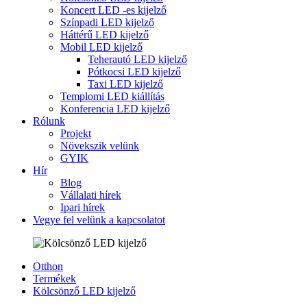
Koncert LED -es kijelző
Színpadi LED kijelző
Háttérű LED kijelző
Mobil LED kijelző
Teherautó LED kijelző
Pótkocsi LED kijelző
Taxi LED kijelző
Templomi LED kiállítás
Konferencia LED kijelző
Rólunk
Projekt
Növekszik velünk
GYIK
Hír
Blog
Vállalati hírek
Ipari hírek
Vegye fel velünk a kapcsolatot
Otthon
Termékek
Kölcsönző LED kijelző