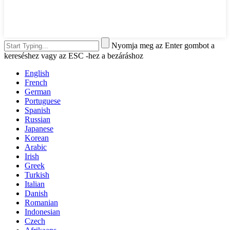
Nyomja meg az Enter gombot a
kereséshez vagy az ESC -hez a bezáráshoz
English
French
German
Portuguese
Spanish
Russian
Japanese
Korean
Arabic
Irish
Greek
Turkish
Italian
Danish
Romanian
Indonesian
Czech