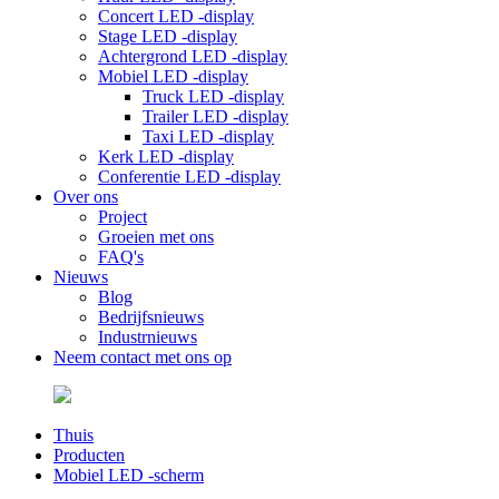
Concert LED -display
Stage LED -display
Achtergrond LED -display
Mobiel LED -display
Truck LED -display
Trailer LED -display
Taxi LED -display
Kerk LED -display
Conferentie LED -display
Over ons
Project
Groeien met ons
FAQ's
Nieuws
Blog
Bedrijfsnieuws
Industrnieuws
Neem contact met ons op
Thuis
Producten
Mobiel LED -scherm