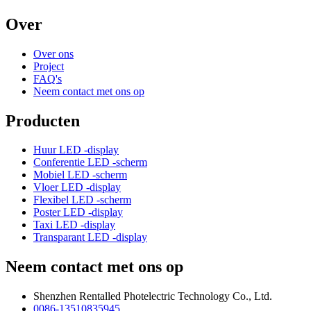
Over
Over ons
Project
FAQ's
Neem contact met ons op
Producten
Huur LED -display
Conferentie LED -scherm
Mobiel LED -scherm
Vloer LED -display
Flexibel LED -scherm
Poster LED -display
Taxi LED -display
Transparant LED -display
Neem contact met ons op
Shenzhen Rentalled Photelectric Technology Co., Ltd.
0086-13510835945