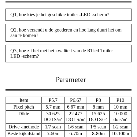
Q1, hoe kies je het geschikte trailer -LED -scherm?
Q2, hoe verzendt u de goederen en hoe lang duurt het om
aan te komen?
Q3, hoe zit het met het kwaliteit van de RTled Trailer
LED -scherm?
Parameter
Item
P5.7
P6.67
P8
P10
P
ixel pitch
5,7 mm
6,67 mm
8 mm
10 mm
Dikte
30.625
22.477
15.625
10.000
DOTS/㎡
DOTS/㎡
DOTS/㎡
dots/㎡
Drive -methode
1/7 scan
1/6 scan
1/5 scan
1/2 scan
Beste kijkafstand
5-60m
6-70m
8-80m
10-100m