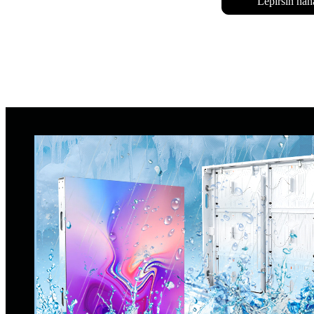
Lêpirsîn nah