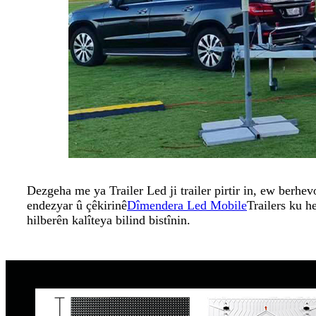
Dezgeha me ya Trailer Led ji trailer pirtir in, ew berh
endezyar û çêkirinê
Dîmendera Led Mobile
Trailers ku h
hilberên kalîteya bilind bistînin.