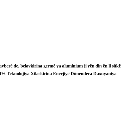
avberê de, belavkirina germê ya aluminium ji yên din ên li sûkê
û 50% Teknolojiya Xilaskirina Enerjiyê Dîmendera Daxuyaniya