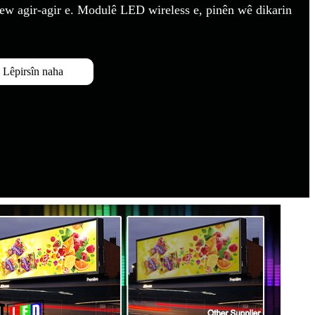
agir-agir e. Modulê LED wireless e, pinên wê dikarin
Lêpirsîn naha