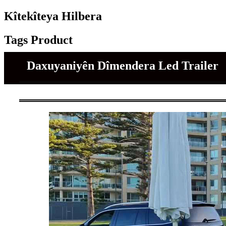
Kîtekîteya Hilbera
Tags Product
Daxuyaniyên Dîmendera Led Trailer