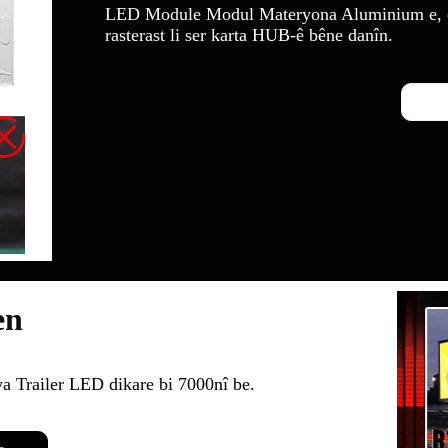
LED Module Modul Materyona Aluminium e, ew 
rasterast li ser karta HUB-ê bêne danîn.
en
ya Trailer LED dikare bi 7000nî be.