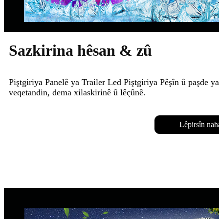
Sazkirina hêsan & zû
Piştgiriya Panelê ya Trailer Led Piştgiriya Pêşîn û paşde ya
veqetandin, dema xilaskirinê û lêçûnê.
Lêpirsîn nah