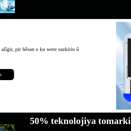
 alîgir, pir hêsan e ku were sazkirin û
a
50% teknolojiya tomarki