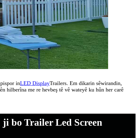
pispor in
LED Display
Trailers. Em dikarin sêwirandin,
ên hilberîna me re hevbeş tê vê wateyê ku hûn her carê
i bo Trailer Led Screen