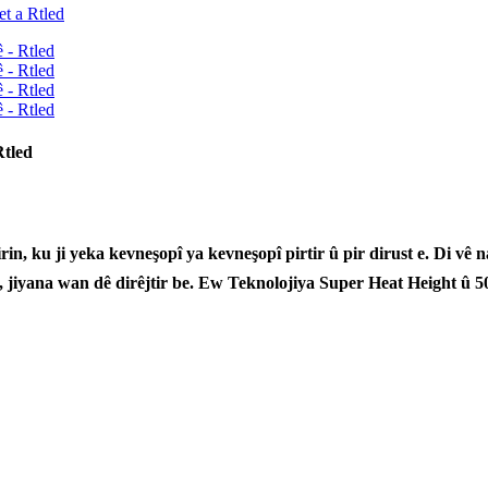
Rtled
n, ku ji yeka kevneşopî ya kevneşopî pirtir û pir dirust e. Di vê n
n, jiyana wan dê dirêjtir be. Ew Teknolojiya Super Heat Height 