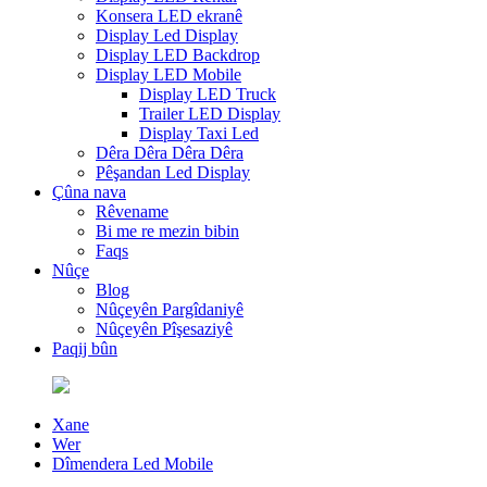
Konsera LED ekranê
Display Led Display
Display LED Backdrop
Display LED Mobile
Display LED Truck
Trailer LED Display
Display Taxi Led
Dêra Dêra Dêra Dêra
Pêşandan Led Display
Çûna nava
Rêvename
Bi me re mezin bibin
Faqs
Nûçe
Blog
Nûçeyên Pargîdaniyê
Nûçeyên Pîşesaziyê
Paqij bûn
Xane
Wer
Dîmendera Led Mobile