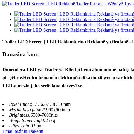
Trailer LED Screen | LED Reklamkirina Reklamê ya firotanê - 
Danasîna kurt:
Dîmendera LED ya Trailer ya Rtled ji hemî aluminiumê hatî çêkiri
pir çêtir e.
Her ku hêmanên elektronîkî dikarin zû werin sar kiri
LED-a mezin ji bo serlêdana derveyî ye.
Pixel Pitch:
5.7 / 6.67 / 8 / 10mm
Mezinahiya panelê:
960x960mm
Brightness:
6500-7000nits
Weqfa Super Light:
25kg
Ultra Thin:
92mm
Email bişînin
Daketin