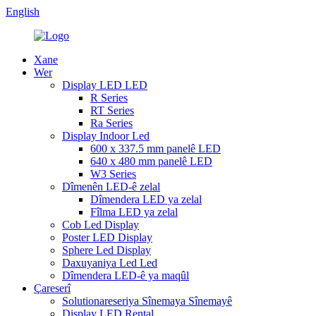
English
Xane
Wer
Display LED LED
R Series
RT Series
Ra Series
Display Indoor Led
600 x 337.5 mm panelê LED
640 x 480 mm panelê LED
W3 Series
Dîmenên LED-ê zelal
Dîmendera LED ya zelal
Fîlma LED ya zelal
Cob Led Display
Poster LED Display
Sphere Led Display
Daxuyaniya Led Led
Dîmendera LED-ê ya maqûl
Çareserî
Solutionareseriya Sînemaya Sînemayê
Display LED Rental