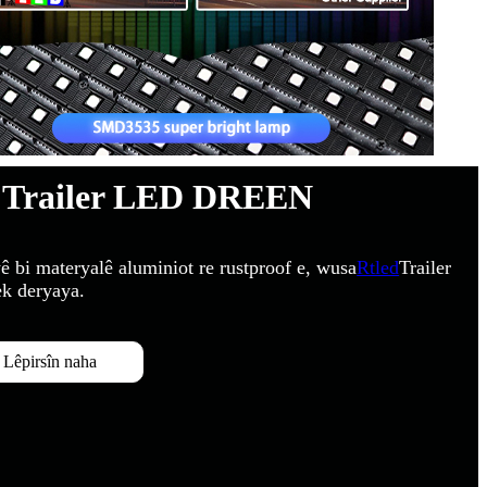
Trailer LED DREEN
 bi materyalê aluminiot re rustproof e, wusa
Rtled
Trailer
ek deryaya.
Lêpirsîn naha