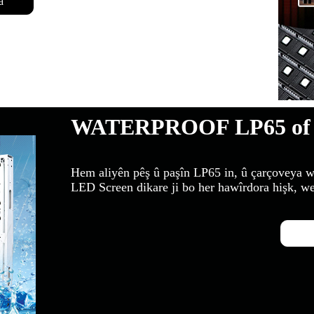
a
WATERPROOF LP65 of 
Hem aliyên pêş û paşîn LP65 in, û çarçoveya wê
LED Screen dikare ji bo her hawîrdora hişk, w