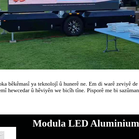
evoka bêkêmasî ya teknolojî û hunerê ne. Em di warê zeviyê de 
emî hewcedar û hêviyên we bicîh tîne. Pisporê me bi sazûman
Modula LED Aluminium j