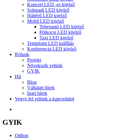
Koncert LED -es kijelző
Színpadi LED kijelző
Háttérű LED kijelző
Mobil LED kijelző
Teherautó LED kijelző
Pótkocsi LED kijelző
Taxi LED kijelző
Templomi LED kiállítás
Konferencia LED kijelző
Rólunk
Projekt
Növekszik velünk
GYIK
Hír
Blog
Vállalati hírek
Ipari hírek
Vegye fel velünk a kapcsolatot
GYIK
Otthon