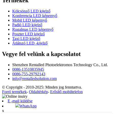
Termékek
Kölcsönző LED kijelző
Konferencia LED képernyő
Mobil LED képernyő
Padló LED kijelző
Rugalmas LED képernyő
Poszter LED kijelző
Taxi LED kijelző
Átlátszó LED -kijelző
Vegye fel velünk a kapcsolatot
Shenzhen Rentalled Photoelektromos Technology Co., Ltd.
0086-13510835945
0086-755-29792143
info@rentalledsolution.com
© Copyright - 2010-2025: Minden jog fenntartva.
Forró termékek
-
Oldaltérkép
-
Erősítő mobiltelefon
E -mail küldése
WhatsApp
x