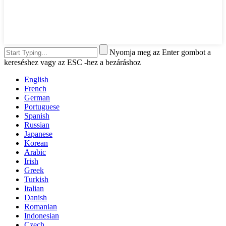
Nyomja meg az Enter gombot a
kereséshez vagy az ESC -hez a bezáráshoz
English
French
German
Portuguese
Spanish
Russian
Japanese
Korean
Arabic
Irish
Greek
Turkish
Italian
Danish
Romanian
Indonesian
Czech