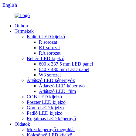
English
Otthon
Termékek
Kültéri LED kijelző
R sorozat
RT sorozat
RA sorozat
Beltéri LED kijelző
600 x 337,5 mm LED panel
640 x 480 mm LED panel
W3 sorozat
Átlátszó LED képernyők
Átlátszó LED képernyő
Átlátszó LED -film
COB LED kijelző
Poszter LED kijelző
Gömb LED kijelző
Padló LED kijelző
Rugalmas LED képernyő
Oldatok
Mozi képernyő megoldás
Kölcsönző LED kijelző