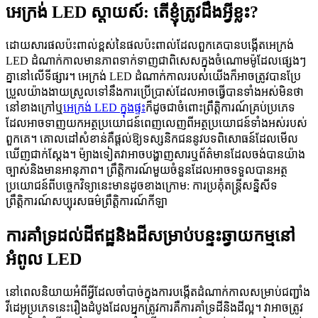
អេក្រង់ LED ស្តាយស៍: តើខ្ញុំត្រូវដឹងអ្វីខ្លះ?
ដោយសារផលប៉ះពាល់ខ្ពស់នៃផលប៉ះពាល់ដែលពួកគេបានបង្កើតអេក្រង់
LED ដំណាក់កាលមានភាពទាក់ទាញជាពិសេសក្នុងចំណោមម៉ូដែលផ្សេងៗ
គ្នានៅលើទីផ្សារ។ អេក្រង់ LED ដំណាក់កាលរបស់យើងក៏អាចត្រូវបានប្រែ
ប្រួលយ៉ាងងាយស្រួលទៅនឹងការប្រើប្រាស់ដែលអាចធ្វើបានទាំងអស់មិនថា
នៅខាងក្រៅឬ
អេក្រង់ LED ក្នុងផ្ទះ
ក៏ដូចជាចំពោះព្រឹត្តិការណ៍គ្រប់ប្រភេទ
ដែលអាចទាញយកអត្ថប្រយោជន៍ពេញលេញពីអត្ថប្រយោជន៍ទាំងអស់របស់
ពួកគេ។ គោលដៅសំខាន់គឺផ្តល់ឱ្យទស្សនិកជននូវបទពិសោធន៍ដែលមើល
ឃើញជាក់ស្តែង។ ម៉្យាងទៀតវាអាចបង្ហាញសារឬព័ត៌មានដែលចង់បានយ៉ាង
ច្បាស់និងមានអានុភាព។ ព្រឹត្តិការណ៍មួយចំនួនដែលអាចទទួលបានអត្ថ
ប្រយោជន៍ពីបច្ចេកវិទ្យានេះមានដូចខាងក្រោម: ការប្រគុំតន្រ្តីសន្និសីទ
ព្រឹត្តិការណ៍សប្បុរសធម៌ព្រឹត្តិការណ៍កីឡា
ការគាំទ្រដល់ដីឥដ្ឋនិងដីសម្រាប់បន្ទះឆ្វាយកម្មនៅ
អំពូល LED
នៅពេលនិយាយអំពីអ្វីដែលចាំបាច់ក្នុងការបង្កើតដំណាក់កាលសម្រាប់ជញ្ជាំង
វីដេអូប្រភេទនេះរឿងដំបូងដែលអ្នកត្រូវការគឺការគាំទ្រដីនិងដីល្អ។ វាអាចត្រូវ