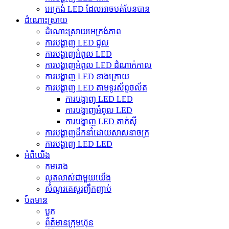
អេក្រង់ LED ដែលអាចបត់បែនបាន
ដំណោះស្រាយ
ដំណោះស្រាយអេក្រង់ភាព
ការបង្ហាញ LED ជួល
ការបង្ហាញអំពូល LED
ការបង្ហាញអំពូល LED ដំណាក់កាល
ការបង្ហាញ LED ខាងក្រោយ
ការបង្ហាញ LED តាមទូរស័ព្ទចល័ត
ការបង្ហាញ LED LED
ការបង្ហាញអំពូល LED
ការបង្ហាញ LED តាក់ស៊ី
ការបង្ហាញដឹកនាំដោយសាសនាចក្រ
ការបង្ហាញ LED LED
អំពីយើង
កមរោង
លូតលាស់ជាមួយយើង
សំណួរគេសួរញឹកញាប់
ប៍តមាន
ប្លុក
ព័ត៌មានក្រុមហ៊ុន