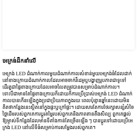
អេក្រង់ដឹកនាំលើ
អេក្រង់ LED ដំណាក់កាលមួយដំណាក់កាលសំខាន់មួយអេក្រង់ធំដែលដាក់
នៅខាងក្រោយដំណាក់កាលដែលអាចចាក់វីដេអូឬបង្ហាញរូបភាពជាទូទៅ
ដើរតួជាផ្ទៃខាងក្រោយដែលអាចលៃតម្រូវបានសម្រាប់ដំណាក់កាល។
ទោះបីជាមានតែផ្ទៃខាងក្រោយក៏ដោយក៏ការប្រើប្រាស់អេក្រង់ LED ដំណាក់
កាលបានកើនឡើងក្នុងប្រជាប្រិយភាពក្នុងរយៈពេលប៉ុន្មានឆ្នាំនេះដោយមិន
គិតថាកន្លែងនេះស្ថិតនៅក្នុងផ្ទះឬក្រៅផ្ទះ។ ដោយសារតែការថែរក្សាសន្សំសំចៃ
ថ្លៃដើមរបស់ពួកគេការប្តូរតម្លៃរបស់ពួកគេនិងភាពតានតឹងសិល្បៈពួកគេផ្តល់
ឱ្យម្ចាស់ទីកន្លែងដែលមានទីតាំងកាន់តែច្រើនឡើង ៗ បានប្តូរទៅដោយប្រើអេ
ក្រង់ LED នៅលើទីធំសម្រាប់ការសម្តែងរបស់ពួកគេ។