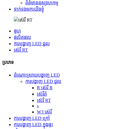
ព័ត៌មានឧស្សាហកម្ម
ទាក់ទងមកយើងខ្ញុំ
ផ្ទហ
ផលិតផល
ការបង្ហាញ LED ជួល
ស៊េរី RT
ប្រភេទ
ដំណោះស្រាយបង្ហាញ LED
ការបង្ហាញ LED ជួល
R ស៊េរី R
ស៊េរីរ៉ា
ស៊េរី RT
s
W3 ស៊េរី
ការបង្ហាញ LED ក្រៅ
ការបង្ហាញ LED ក្នុងផ្ទះ