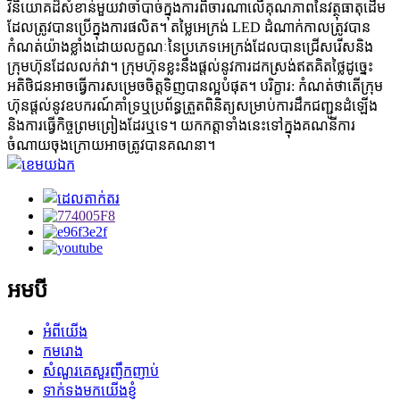
វិនិយោគដ៏សំខាន់មួយវាចាំបាច់ក្នុងការពិចារណាលើគុណភាពនៃវត្ថុធាតុដើម
ដែលត្រូវបានប្រើក្នុងការផលិត។ តម្លៃអេក្រង់ LED ដំណាក់កាលត្រូវបាន
កំណត់យ៉ាងខ្លាំងដោយលក្ខណៈនៃប្រភេទអេក្រង់ដែលបានជ្រើសរើសនិង
ក្រុមហ៊ុនដែលលក់វា។ ក្រុមហ៊ុនខ្លះនឹងផ្តល់នូវការដកស្រង់ឥតគិតថ្លៃដូច្នេះ
អតិថិជនអាចធ្វើការសម្រេចចិត្តទិញបានល្អបំផុត។ បរិក្ខារ: កំណត់ថាតើក្រុម
ហ៊ុនផ្តល់នូវឧបករណ៍គាំទ្រឬប្រព័ន្ធត្រួតពិនិត្យសម្រាប់ការដឹកជញ្ជូនដំឡើង
និងការធ្វើកិច្ចព្រមព្រៀងដែរឬទេ។ យកកត្តាទាំងនេះទៅក្នុងគណនីការ
ចំណាយចុងក្រោយអាចត្រូវបានគណនា។
អមបី
អំពីយើង
កមរោង
សំណួរគេសួរញឹកញាប់
ទាក់ទងមកយើងខ្ញុំ