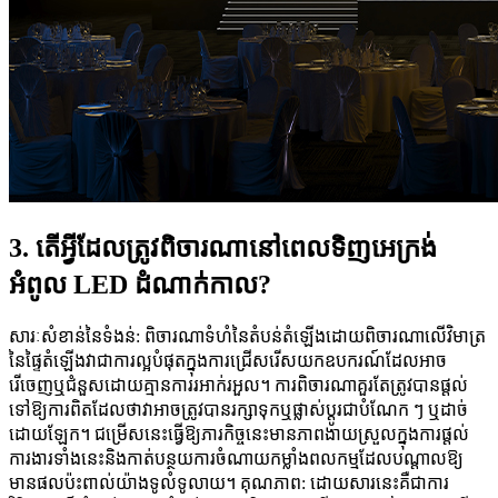
3. តើអ្វីដែលត្រូវពិចារណានៅពេលទិញអេក្រង់
អំពូល LED ដំណាក់កាល?
សារៈសំខាន់នៃទំងន់: ពិចារណាទំហំនៃតំបន់តំឡើងដោយពិចារណាលើវិមាត្រ
នៃផ្ទៃតំឡើងវាជាការល្អបំផុតក្នុងការជ្រើសរើសយកឧបករណ៍ដែលអាច
រើចេញឬជំនួសដោយគ្មានការរអាក់រអួល។ ការពិចារណាគួរតែត្រូវបានផ្តល់
ទៅឱ្យការពិតដែលថាវាអាចត្រូវបានរក្សាទុកឬផ្លាស់ប្តូរជាបំណែក ៗ ឬដាច់
ដោយឡែក។ ជម្រើសនេះធ្វើឱ្យភារកិច្ចនេះមានភាពងាយស្រួលក្នុងការផ្តល់
ការងារទាំងនេះនិងកាត់បន្ថយការចំណាយកម្លាំងពលកម្មដែលបណ្តាលឱ្យ
មានផលប៉ះពាល់យ៉ាងទូលំទូលាយ។ គុណភាព: ដោយសារនេះគឺជាការ