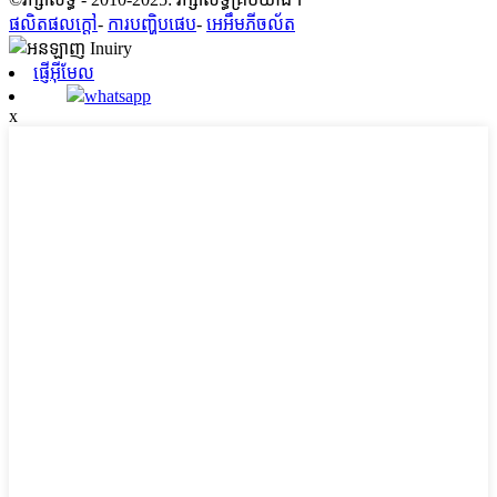
ផលិតផលក្តៅ
-
ការបញ្ហិបផេប
-
អេអឹមភីចល័ត
ផ្ញើអ៊ីមែល
whatsapp
x