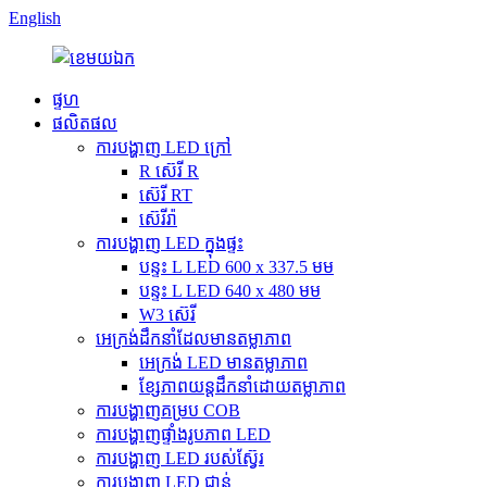
English
ផ្ទហ
ផលិតផល
ការបង្ហាញ LED ក្រៅ
R ស៊េរី R
ស៊េរី RT
ស៊េរីរ៉ា
ការបង្ហាញ LED ក្នុងផ្ទះ
បន្ទះ L LED 600 x 337.5 មម
បន្ទះ L LED 640 x 480 មម
W3 ស៊េរី
អេក្រង់ដឹកនាំដែលមានតម្លាភាព
អេក្រង់ LED មានតម្លាភាព
ខ្សែភាពយន្តដឹកនាំដោយតម្លាភាព
ការបង្ហាញគម្រប COB
ការបង្ហាញផ្ទាំងរូបភាព LED
ការបង្ហាញ LED របស់ស្វ៊ែរ
ការបង្ហាញ LED ជាន់