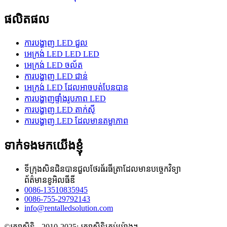
ផលិតផល
ការបង្ហាញ LED ជួល
អេក្រង់ LED LED LED
អេក្រង់ LED ចល័ត
ការបង្ហាញ LED ជាន់
អេក្រង់ LED ដែលអាចបត់បែនបាន
ការបង្ហាញផ្ទាំងរូបភាព LED
ការបង្ហាញ LED តាក់ស៊ី
ការបង្ហាញ LED ដែលមានតម្លាភាព
ទាក់ទងមកយើងខ្ញុំ
ទីក្រុងសិនជិនបានជួលថែរធ័រធីត្រាដែលមានបច្ចេកវិទ្យា
ព័ត៌មានខូអិលធីឌី
0086-13510835945
0086-755-29792143
info@rentalledsolution.com
©រក្សាសិទ្ធិ - 2010-2025: រក្សាសិទ្ធិគ្រប់យ៉ាង។