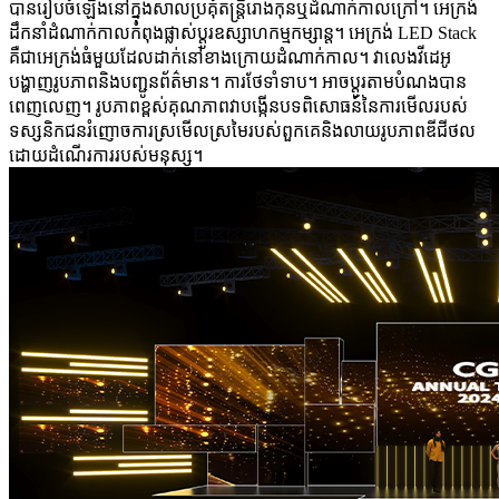
បានរៀបចំឡើងនៅក្នុងសាលប្រគុំតន្ត្រីរោងកុនឬដំណាក់កាលក្រៅ។ អេក្រង់
ដឹកនាំដំណាក់កាលកំពុងផ្លាស់ប្តូរឧស្សាហកម្មកម្សាន្ត។ អេក្រង់ LED Stack
គឺជាអេក្រង់ធំមួយដែលដាក់នៅខាងក្រោយដំណាក់កាល។ វាលេងវីដេអូ
បង្ហាញរូបភាពនិងបញ្ជូនព័ត៌មាន។ ការថែទាំទាប។ អាចប្ដូរតាមបំណងបាន
ពេញលេញ។ រូបភាពខ្ពស់គុណភាពវាបង្កើនបទពិសោធន៍នៃការមើលរបស់
ទស្សនិកជនរំញោចការស្រមើលស្រមៃរបស់ពួកគេនិងលាយរូបភាពឌីជីថល
ដោយដំណើរការរបស់មនុស្ស។