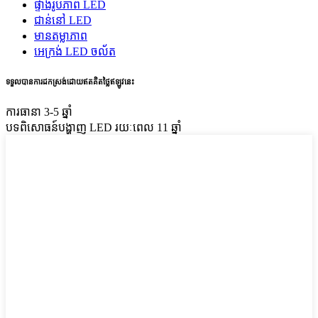
ផ្ទាំងរូបភាព LED
ជាន់នៅ LED
មានតម្លាភាព
អេក្រង់ LED ចល័ត
ទទួលបានការដកស្រង់ដោយឥតគិតថ្លៃឥឡូវនេះ
ការធានា 3-5 ឆ្នាំ
បទពិសោធន៍បង្ហាញ LED រយៈពេល 11 ឆ្នាំ