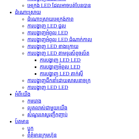
អេក្រង់ LED ដែលអាចបត់បែនបាន
ដំណោះស្រាយ
ដំណោះស្រាយអេក្រង់ភាព
ការបង្ហាញ LED ជួល
ការបង្ហាញអំពូល LED
ការបង្ហាញអំពូល LED ដំណាក់កាល
ការបង្ហាញ LED ខាងក្រោយ
ការបង្ហាញ LED តាមទូរស័ព្ទចល័ត
ការបង្ហាញ LED LED
ការបង្ហាញអំពូល LED
ការបង្ហាញ LED តាក់ស៊ី
ការបង្ហាញដឹកនាំដោយសាសនាចក្រ
ការបង្ហាញ LED LED
អំពីយើង
កមរោង
លូតលាស់ជាមួយយើង
សំណួរគេសួរញឹកញាប់
ប៍តមាន
ប្លុក
ព័ត៌មានក្រុមហ៊ុន