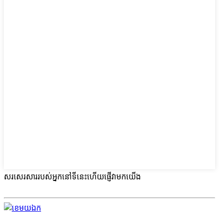
សរសេរសាររបស់អ្នកនៅទីនេះហើយផ្ញើវាមកយើង