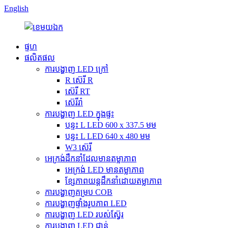
English
ផ្ទហ
ផលិតផល
ការបង្ហាញ LED ក្រៅ
R ស៊េរី R
ស៊េរី RT
ស៊េរីរ៉ា
ការបង្ហាញ LED ក្នុងផ្ទះ
បន្ទះ L LED 600 x 337.5 មម
បន្ទះ L LED 640 x 480 មម
W3 ស៊េរី
អេក្រង់ដឹកនាំដែលមានតម្លាភាព
អេក្រង់ LED មានតម្លាភាព
ខ្សែភាពយន្តដឹកនាំដោយតម្លាភាព
ការបង្ហាញគម្រប COB
ការបង្ហាញផ្ទាំងរូបភាព LED
ការបង្ហាញ LED របស់ស្វ៊ែរ
ការបង្ហាញ LED ជាន់