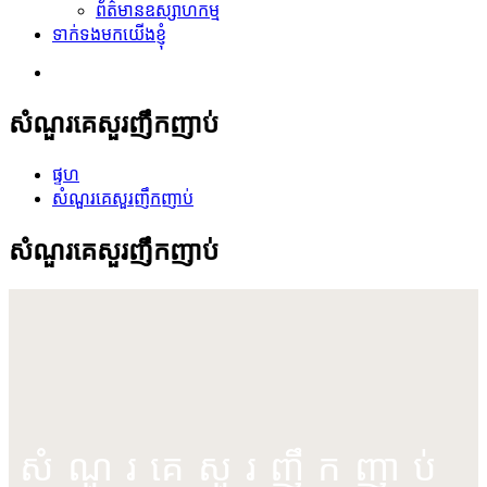
ព័ត៌មានឧស្សាហកម្ម
ទាក់ទងមកយើងខ្ញុំ
សំណួរគេសួរញឹកញាប់
ផ្ទហ
សំណួរគេសួរញឹកញាប់
សំណួរគេសួរញឹកញាប់
សំណួរគេសួរញឹកញាប់