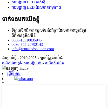
ការបង្ហាញ LED តាក់ស៊ី
ការបង្ហាញ LED ដែលមានតម្លាភាព
ទាក់ទងមកយើងខ្ញុំ
ទីក្រុងសិនជិនបានជួលថែរធ័រធីត្រាដែលមានបច្ចេកវិទ្យា
ព័ត៌មានខូអិលធីឌី
0086-13510835945
0086-755-29792143
info@rentalledsolution.com
©រក្សាសិទ្ធិ - 2010-2025: រក្សាសិទ្ធិគ្រប់យ៉ាង។
ផលិតផលក្តៅ
-
ការបញ្ហិបផេប
-
អេអឹមភីចល័ត
ផ្ញើអ៊ីមែល
whatsapp
x