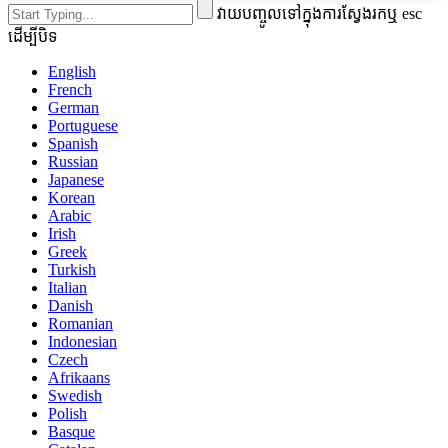
វាយបញ្ចូលទៅក្នុងការស្វែងរកឬ esc
ដើម្បីបិទ
English
French
German
Portuguese
Spanish
Russian
Japanese
Korean
Arabic
Irish
Greek
Turkish
Italian
Danish
Romanian
Indonesian
Czech
Afrikaans
Swedish
Polish
Basque