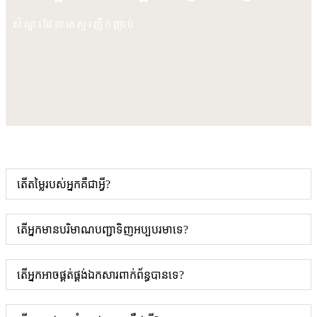
សំណួរដែលគេសួរញឹកញាប់
តើតម្លៃរបស់អ្នកគឺជាអ្វី?
តើអ្នកមានបរិមាណបញ្ជាទិញអប្បបរមាទេ?
តើអ្នកអាចផ្គត់ផ្គង់ឯកសារពាក់ព័ន្ធបានទេ?