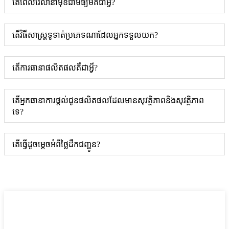
តើពេលវេលានាំមុខជាមធ្យមគឺជាអ្វី?
តើវិធីសាស្រ្តទូទាត់ប្រភេទណាដែលអ្នកទទួលយក?
តើការធានាផលិតផលគឺជាអ្វី?
តើអ្នកធានាការផ្តល់ជូនផលិតផលដែលមានសុវត្ថិភាពនិងសុវត្ថិភាព
ទេ?
តើធ្វើដូចម្តេចអំពីថ្លៃដឹកជញ្ជូន?