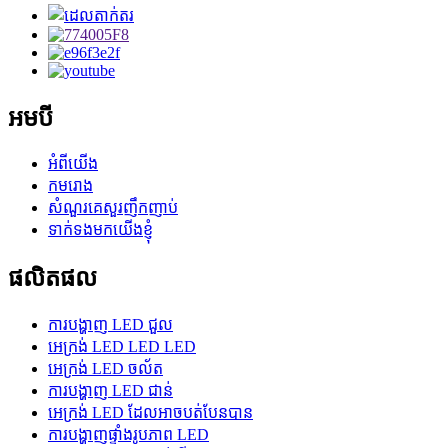
អមបី
អំពីយើង
កមរោង
សំណួរគេសួរញឹកញាប់
ទាក់ទងមកយើងខ្ញុំ
ផលិតផល
ការបង្ហាញ LED ជួល
អេក្រង់ LED LED LED
អេក្រង់ LED ចល័ត
ការបង្ហាញ LED ជាន់
អេក្រង់ LED ដែលអាចបត់បែនបាន
ការបង្ហាញផ្ទាំងរូបភាព LED