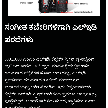
ಸಂಗೀತ ಕಚೇರಿಗಳಿಗಾಗಿ ಎಲ್ಇಡಿ
ಪರದೆಗಳು
500x1000 ಎಂಎಂ ಎಲ್ಇಡಿ ಕನ್ಸರ್ಟ್ ಸ್ಕ್ರೀನ್ ಡೈ-ಕಾಸ್ಟಿಂಗ್
ಕ್ಯಾಬಿನೆಟ್ ಕೇವಲ 14 ಕಿ.ಗ್ರಾಂ, ಮಾರುಕಟ್ಟೆಯಲ್ಲಿನ ಇತರ
ಹಗುರವಾದ ಪೆಟ್ಟಿಗೆಗಳ ತೂಕದ ಅರ್ಧದಷ್ಟು, ಎಲ್ಇಡಿ
ಪ್ರದರ್ಶನದ ಹಗುರವಾದ ತೂಕದಲ್ಲಿ ಮಹಾಕಾವ್ಯದ
ಸುಧಾರಣೆಯನ್ನು ಅರಿತುಕೊಂಡಿದೆ. ಇದು ನಿಸ್ಸಂದೇಹವಾಗಿ
ಕನ್ಸರ್ಟ್ ಎಲ್ಇಡಿ ಸ್ಕ್ರೀನ್ ಬಾಡಿಗೆಯ ಪ್ರಮುಖ ಅಗತ್ಯಗಳನ್ನು
ಪೂರೈಸುತ್ತದೆ. ಅಂದರೆ ಸಾಗಿಸಲು ಸುಲಭ, ಸ್ಥಾಪಿಸಲು ಸುಲಭ