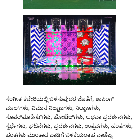
ಸಂಗೀತ ಕಚೇರಿಯಲ್ಲಿ ಬಳಸುವುದರ ಜೊತೆಗೆ, ಶಾಪಿಂಗ್
ಮಾಲ್‌ಗಳು, ವಿಮಾನ ನಿಲ್ದಾಣಗಳು, ನಿಲ್ದಾಣಗಳು,
ಸೂಪರ್‌ಮಾರ್ಕೆಟ್‌ಗಳು, ಹೋಟೆಲ್‌ಗಳು, ಅಥವಾ ಪ್ರದರ್ಶನಗಳು,
ಸ್ಪರ್ಧೆಗಳು, ಘಟನೆಗಳು, ಪ್ರದರ್ಶನಗಳು, ಉತ್ಸವಗಳು, ಹಂತಗಳು,
ಹಂತಗಳು ಮುಂತಾದ ಬಾಡಿಗೆ ಬಳಕೆಯಂತಹ ವಾಣಿಜ್ಯ