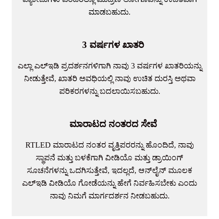
ಮಾಡಬಹುದು.
3 ವರ್ಷಗಳ ಖಾತರಿ
ಎಲ್ಲಾ ಎಲ್ಇಡಿ ಪ್ರದರ್ಶನಗಳಿಗಾಗಿ ನಾವು 3 ವರ್ಷಗಳ ಖಾತರಿಯನ್ನು
ನೀಡುತ್ತೇವೆ, ಖಾತರಿ ಅವಧಿಯಲ್ಲಿ ನಾವು ಉಚಿತ ದುರಸ್ತಿ ಅಥವಾ
ಪರಿಕರಗಳನ್ನು ಬದಲಾಯಿಸಬಹುದು.
ಮಾರಾಟದ ನಂತರದ ಸೇವೆ
RTLED ಮಾರಾಟದ ನಂತರ ವೃತ್ತಿಪರರನ್ನು ಹೊಂದಿದೆ, ನಾವು
ಸ್ಥಾಪನೆ ಮತ್ತು ಬಳಕೆಗಾಗಿ ವೀಡಿಯೊ ಮತ್ತು ಡ್ರಾಯಿಂಗ್
ಸೂಚನೆಗಳನ್ನು ಒದಗಿಸುತ್ತೇವೆ, ಇದಲ್ಲದೆ, ಆನ್‌ಲೈನ್ ಮೂಲಕ
ಎಲ್ಇಡಿ ವೀಡಿಯೊ ಗೋಡೆಯನ್ನು ಹೇಗೆ ನಿರ್ವಹಿಸಬೇಕು ಎಂದು
ನಾವು ನಿಮಗೆ ಮಾರ್ಗದರ್ಶನ ನೀಡಬಹುದು.