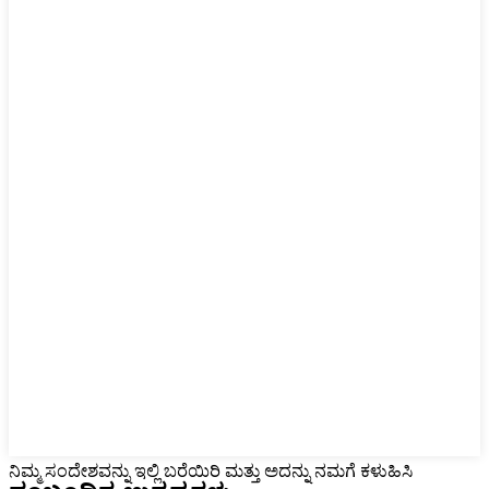
ನಿಮ್ಮ ಸಂದೇಶವನ್ನು ಇಲ್ಲಿ ಬರೆಯಿರಿ ಮತ್ತು ಅದನ್ನು ನಮಗೆ ಕಳುಹಿಸಿ