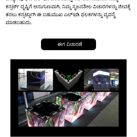
ಕನ್ಸರ್ಟ್ ದೃಷ್ಟಿಗೆ ಅನುಗುಣವಾಗಿ, ನಿಮ್ಮ ಸೃಜನಶೀಲ ವಿಚಾರಗಳನ್ನು ಜೀವಕ್ಕೆ
ತರಲು ಕನ್ಸರ್ಟ್ಗಾಗಿ ಈ ಬಹುಮುಖ ಎಲ್ಇಡಿ ಫಲಕಗಳನ್ನು ವ್ಯವಸ್ಥೆ
ಮಾಡಬಹುದು.
ಈಗ ವಿಚಾರಣೆ