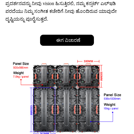
ಪ್ರದರ್ಶನವನ್ನು ನೀವು vision ಹಿಸುತ್ತಿರಲಿ, ನಮ್ಮ ಕನ್ಸರ್ಟ್ ಎಲ್ಇಡಿ
ಪರದೆಯು ನಿಮ್ಮ ಸಂಗೀತ ಕಚೇರಿಗೆ ನೀವು ಹೊಂದಿರುವ ಯಾವುದೇ
ದೃಷ್ಟಿಯನ್ನು ಪೂರೈಸುತ್ತದೆ.
ಈಗ ವಿಚಾರಣೆ