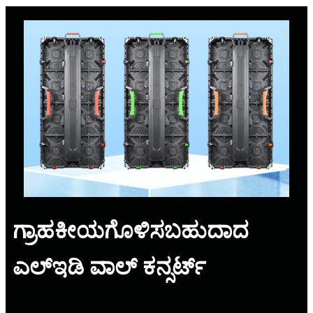
ಗ್ರಾಹಕೀಯಗೊಳಿಸಬಹುದಾದ
ಎಲ್ಇಡಿ ವಾಲ್ ಕನ್ಸರ್ಟ್