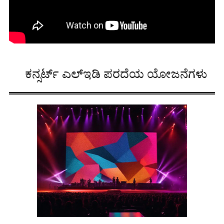
ಕನ್ಸರ್ಟ್ ಎಲ್ಇಡಿ ಪರದೆಯ ಯೋಜನೆಗಳು