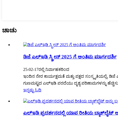
ಚಾಚು
ಡಿಜೆ ಎಲ್ಇಡಿ ಸ್ಕ್ರೀನ್ 2025 ಗೆ ಅಂತಿಮ ಮಾರ್ಗದರ್ಶಿ
25-02-17ರಲ್ಲಿ ನಿರ್ವಾಹಕರಿಂದ
ಇಂದಿನ ನೇರ ಕಾರ್ಯಕ್ಷಮತೆ ಮತ್ತು ಪಕ್ಷದ ಸಂಸ್ಕೃತಿಯಲ್ಲಿ, ಡ
ಗುಣಮಟ್ಟದ ಎಲ್ಇಡಿ ಪರದೆಯು ದೃಶ್ಯ ಪರಿಣಾಮಗಳನ್ನು ಹೆಚ್ಚಿಸುವುದಲ
ಇನ್ನಷ್ಟು ಓದಿ
ಎಲ್ಇಡಿ ಪ್ರದರ್ಶನದಲ್ಲಿ ಯಾವ ರೀತಿಯ ಬ್ಯಾಕ್‌ಲೈಟ್ ಅನ