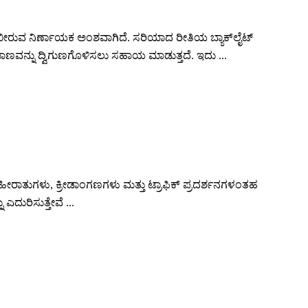
ಭಾವ ಬೀರುವ ನಿರ್ಣಾಯಕ ಅಂಶವಾಗಿದೆ. ಸರಿಯಾದ ರೀತಿಯ ಬ್ಯಾಕ್‌ಲೈಟ್
ಮಾಣವನ್ನು ದ್ವಿಗುಣಗೊಳಿಸಲು ಸಹಾಯ ಮಾಡುತ್ತದೆ. ಇದು ...
ೀರಾತುಗಳು, ಕ್ರೀಡಾಂಗಣಗಳು ಮತ್ತು ಟ್ರಾಫಿಕ್ ಪ್ರದರ್ಶನಗಳಂತಹ
ಎದುರಿಸುತ್ತೇವೆ ...