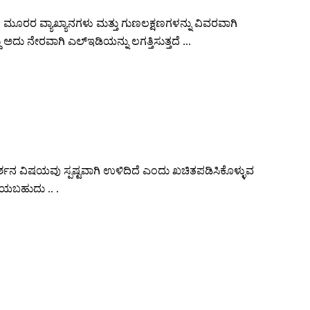
ಿ, ಈ ಮೂರರ ವ್ಯಾಖ್ಯಾನಗಳು ಮತ್ತು ಗುಣಲಕ್ಷಣಗಳನ್ನು ವಿವರವಾಗಿ
ಅದು ನೇರವಾಗಿ ಎಲ್ಇಡಿಯನ್ನು ಲಗತ್ತಿಸುತ್ತದೆ ...
ಶನ ವಿಷಯವು ಸ್ಪಷ್ಟವಾಗಿ ಉಳಿದಿದೆ ಎಂದು ಖಚಿತಪಡಿಸಿಕೊಳ್ಳುವ
ಡೆಯಬಹುದು .. .