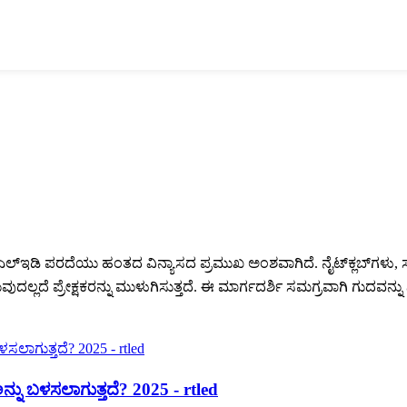
ಿಜೆ ಎಲ್ಇಡಿ ಪರದೆಯು ಹಂತದ ವಿನ್ಯಾಸದ ಪ್ರಮುಖ ಅಂಶವಾಗಿದೆ. ನೈಟ್‌ಕ್ಲಬ್‌ಗಳ
್ಲದೆ ಪ್ರೇಕ್ಷಕರನ್ನು ಮುಳುಗಿಸುತ್ತದೆ. ಈ ಮಾರ್ಗದರ್ಶಿ ಸಮಗ್ರವಾಗಿ ಗುದವನ್ನು ನೀ
್ನು ಬಳಸಲಾಗುತ್ತದೆ? 2025 - rtled