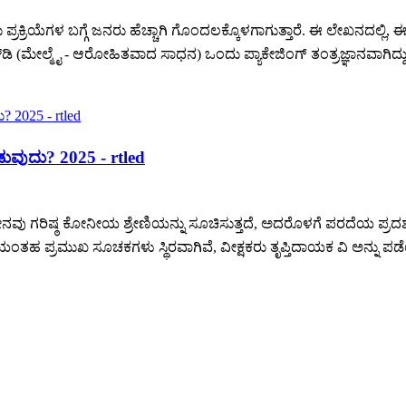
ದು ಪ್ರಕ್ರಿಯೆಗಳ ಬಗ್ಗೆ ಜನರು ಹೆಚ್ಚಾಗಿ ಗೊಂದಲಕ್ಕೊಳಗಾಗುತ್ತಾರೆ. ಈ ಲೇಖನದಲ್ಲ
ಡಿ (ಮೇಲ್ಮೈ - ಆರೋಹಿತವಾದ ಸಾಧನ) ಒಂದು ಪ್ಯಾಕೇಜಿಂಗ್ ತಂತ್ರಜ್ಞಾನವಾಗಿದ್ದು 
ವುದು? 2025 - rtled
ವು ಗರಿಷ್ಠ ಕೋನೀಯ ಶ್ರೇಣಿಯನ್ನು ಸೂಚಿಸುತ್ತದೆ, ಅದರೊಳಗೆ ಪರದೆಯ ಪ್ರದರ್
ತತೆಯಂತಹ ಪ್ರಮುಖ ಸೂಚಕಗಳು ಸ್ಥಿರವಾಗಿವೆ, ವೀಕ್ಷಕರು ತೃಪ್ತಿದಾಯಕ ವಿ ಅನ್ನು ಪ