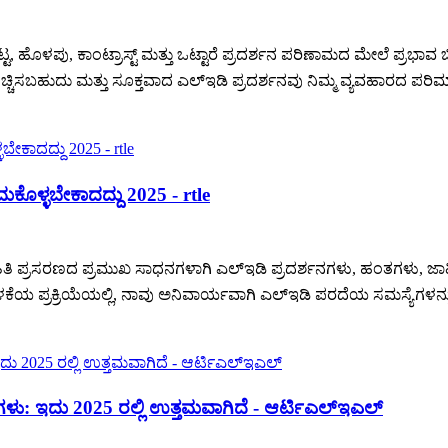
ಮಟ್ಟ, ಹೊಳಪು, ಕಾಂಟ್ರಾಸ್ಟ್ ಮತ್ತು ಒಟ್ಟಾರೆ ಪ್ರದರ್ಶನ ಪರಿಣಾಮದ ಮೇಲೆ ಪ್ರ
ಚ್ಚಿಸಬಹುದು ಮತ್ತು ಸೂಕ್ತವಾದ ಎಲ್ಇಡಿ ಪ್ರದರ್ಶನವು ನಿಮ್ಮ ವ್ಯವಹಾರದ ಪರಿ
ುಕೊಳ್ಳಬೇಕಾದದ್ದು 2025 - rtle
ಿತಿ ಪ್ರಸರಣದ ಪ್ರಮುಖ ಸಾಧನಗಳಾಗಿ ಎಲ್ಇಡಿ ಪ್ರದರ್ಶನಗಳು, ಹಂತಗಳು, ಜಾಹ
 ಬಳಕೆಯ ಪ್ರಕ್ರಿಯೆಯಲ್ಲಿ, ನಾವು ಅನಿವಾರ್ಯವಾಗಿ ಎಲ್ಇಡಿ ಪರದೆಯ ಸಮಸ್ಯೆಗಳನ್ನು 
ಗಳು: ಇದು 2025 ರಲ್ಲಿ ಉತ್ತಮವಾಗಿದೆ - ಆರ್ಟಿಎಲ್ಇಎಲ್