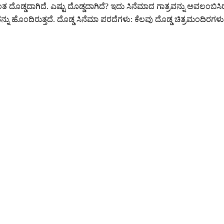
ೊಡ್ಡದಾಗಿದೆ. ಎಷ್ಟು ದೊಡ್ಡದಾಗಿದೆ? ಇದು ಸಿನೆಮಾದ ಗಾತ್ರವನ್ನು ಅವಲಂಬಿಸಿರುತ್
ಹೊಂದಿರುತ್ತದೆ. ದೊಡ್ಡ ಸಿನೆಮಾ ಪರದೆಗಳು: ಕೆಲವು ದೊಡ್ಡ ಚಿತ್ರಮಂದಿರಗಳು ಅ