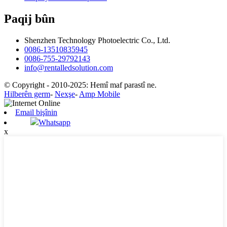
Paqij bûn
Shenzhen Technology Photoelectric Co., Ltd.
0086-13510835945
0086-755-29792143
info@rentalledsolution.com
© Copyright - 2010-2025: Hemî maf parastî ne.
Hilberên germ
-
Nexşe
-
Amp Mobile
Email bişînin
Whatsapp
x