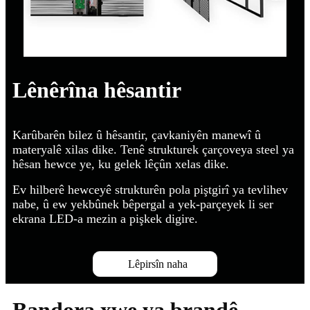
Lênêrîna hêsantir
Karûbarên bilez û hêsantir, çavkaniyên manewî û
materyalê xilas dike. Tenê strukturek çarçoveya steel ya
hêsan hewce ye, ku gelek lêçûn xelas dike.
Ev hilberê hewceyê strukturên pola piştgirî ya tevlihev
nabe, û ew yekbûnek bêpergal a yek-parçeyek li ser
ekrana LED-a mezin a pişkek digire.
Lêpirsîn naha
Bandora xwe ya brandê