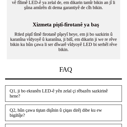
vê fîlimê LED-ê ya zelal de, em dikarin tamîr bikin an jî li
şûna amûrên di dema garantiyê de cîh bikin.
Xizmeta piştî-firotanê ya baş
Rtled piştî tîmê firotanê pîşeyî heye, em ji bo sazkirin û
karanîna vîdyoyê û karanîna, ji bilî, em dikarin ji we re rêve
bikin ku hûn çawa li ser dîwarê vîdyoyê LED bi serhêl rêve
bikin.
FAQ
Q1, ji bo ekranên LED-ê yên zelal çi rêbazên sazkirinê
hene?
Q2, hûn çawa tiştan dişînin û çiqas dirêj dibe ku ew
bigihîje?