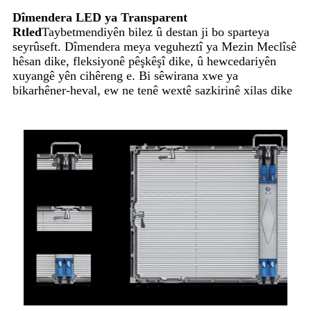
Dîmendera LED ya Transparent
Rtled
Taybetmendiyên bilez û destan ji bo sparteya
seyrûseft. Dîmendera meya veguheztî ya Mezin Meclîsê
hêsan dike, fleksiyonê pêşkêşî dike, û hewcedariyên
xuyangê yên cihêreng e. Bi sêwirana xwe ya
bikarhêner-heval, ew ne tenê wextê sazkirinê xilas dike