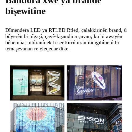
bişewitîne
Dîmendera LED ya RTLED Rtled, çalakkirinên brand, û
bûyerên bi nîgaşî, çavê-kişandina çavan, ku bi awayên
bêhempa, bibîranînek li ser kirrûbiran radigihîne û bi
temaşevanan re eleqedar dike.