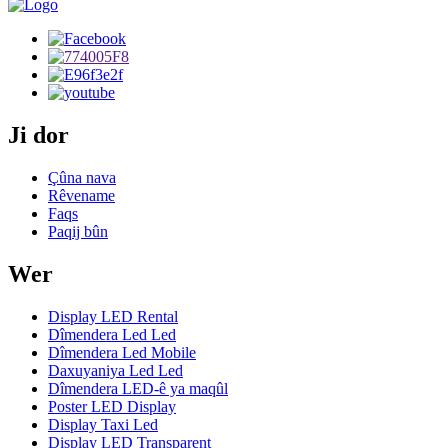
Ji dor
Çûna nava
Rêvename
Faqs
Paqij bûn
Wer
Display LED Rental
Dîmendera Led Led
Dîmendera Led Mobile
Daxuyaniya Led Led
Dîmendera LED-ê ya maqûl
Poster LED Display
Display Taxi Led
Display LED Transparent