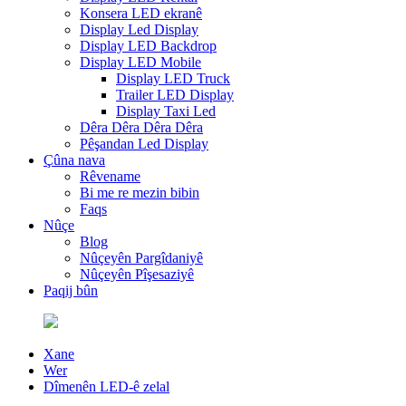
Konsera LED ekranê
Display Led Display
Display LED Backdrop
Display LED Mobile
Display LED Truck
Trailer LED Display
Display Taxi Led
Dêra Dêra Dêra Dêra
Pêşandan Led Display
Çûna nava
Rêvename
Bi me re mezin bibin
Faqs
Nûçe
Blog
Nûçeyên Pargîdaniyê
Nûçeyên Pîşesaziyê
Paqij bûn
Xane
Wer
Dîmenên LED-ê zelal