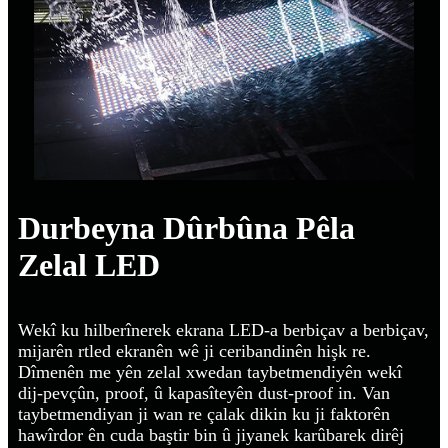
Durbeyna Dûrbûna Pêla
Zelal LED
Wekî ku hilberînerek ekrana LED-a berbiçav a berbiçav,
mijarên rtled ekranên wê ji ceribandinên hişk re.
Dîmenên me yên zelal xwedan taybetmendiyên wekî
dij-pevçûn, proof, û kapasîteyên dust-proof in. Van
taybetmendiyan ji wan re çalak dikin ku ji faktorên
hawîrdor ên cuda baştir bin û jiyanek karûbarek dirêj