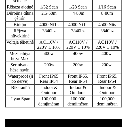
screenê
Rêbaza ajotinê
1/32 Scan
1/28 Scan
1/16 Scan
Dûrbûna dîtina
2.5-50m
4-80m
8-80m
çêtirîn
Biriqîn
4000 NiTs
4000 NiTs
4500 Nits
Rêjeya
3840hz
3840hz
3840hz
nûvekirinê
Voltaja têketinê
AC110V /
AC110V /
AC110V /
220V ± 10%
220V ± 10%
220V ± 10%
Mezinahiya
400w
400w
400w
hêza Max
Sermiyana
200w
200w
200w
hêza navîn
Waterproof (ji
Front IP65,
Front IP65,
Front IP65,
bo derve)
Rear IP54
Rear IP54
Rear IP54
Bikaranînî
Indoor &
Indoor &
Indoor &
Outdoor
Outdoor
Outdoor
Jiyan Span
100,000
100,000
100,000
demjimêran
demjimêran
demjimêran