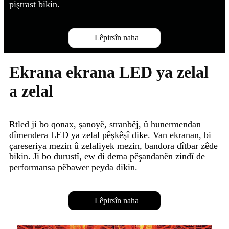
piştrast bikin.
Lêpirsîn naha
Ekrana ekrana LED ya zelal
a zelal
Rtled ji bo qonax, şanoyê, stranbêj, û hunermendan
dîmendera LED ya zelal pêşkêşî dike. Van ekranan, bi
çareseriya mezin û zelaliyek mezin, bandora dîtbar zêde
bikin. Ji bo durustî, ew di dema pêşandanên zindî de
performansa pêbawer peyda dikin.
Lêpirsîn naha