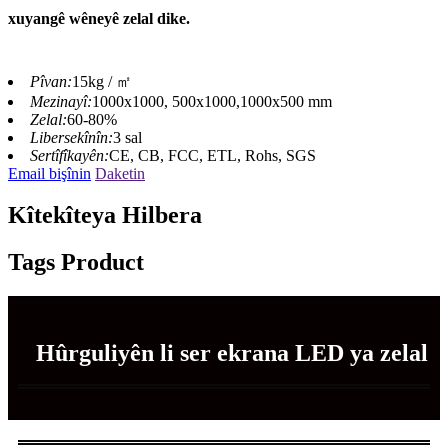
xuyangê wêneyê zelal dike.
Pîvan:
15kg / ㎡
Mezinayî:
1000x1000, 500x1000,1000x500 mm
Zelal:
60-80%
Libersekînîn:
3 sal
Sertîfîkayên:
CE, CB, FCC, ETL, Rohs, SGS
Email bişînin
Daketin
Kîtekîteya Hilbera
Tags Product
Hûrguliyên li ser ekrana LED ya zelal