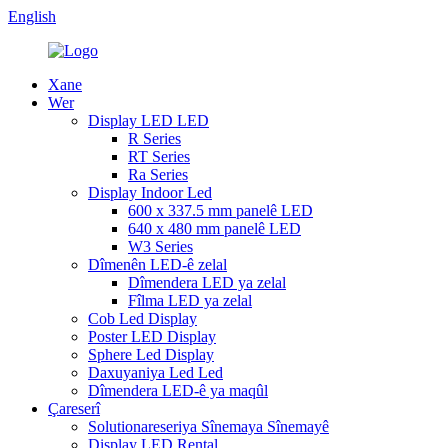
English
Xane
Wer
Display LED LED
R Series
RT Series
Ra Series
Display Indoor Led
600 x 337.5 mm panelê LED
640 x 480 mm panelê LED
W3 Series
Dîmenên LED-ê zelal
Dîmendera LED ya zelal
Fîlma LED ya zelal
Cob Led Display
Poster LED Display
Sphere Led Display
Daxuyaniya Led Led
Dîmendera LED-ê ya maqûl
Çareserî
Solutionareseriya Sînemaya Sînemayê
Display LED Rental