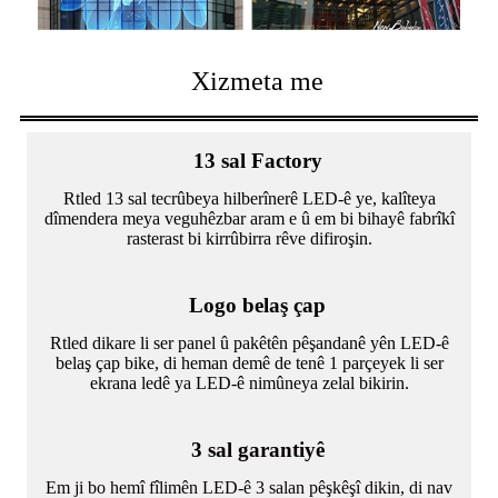
Xizmeta me
13 sal Factory
Rtled 13 sal tecrûbeya hilberînerê LED-ê ye, kalîteya
dîmendera meya veguhêzbar aram e û em bi bihayê fabrîkî
rasterast bi kirrûbirra rêve difiroşin.
Logo belaş çap
Rtled dikare li ser panel û pakêtên pêşandanê yên LED-ê
belaş çap bike, di heman demê de tenê 1 parçeyek li ser
ekrana ledê ya LED-ê nimûneya zelal bikirin.
3 sal garantiyê
Em ji bo hemî fîlimên LED-ê 3 salan pêşkêşî dikin, di nav