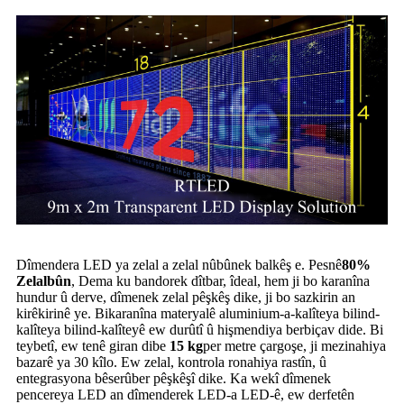
Dîmendera LED ya zelal a zelal nûbûnek balkêş e. Pesnê
80%
Zelalbûn
, Dema ku bandorek dîtbar, îdeal, hem ji bo karanîna
hundur û derve, dîmenek zelal pêşkêş dike, ji bo sazkirin an
kirêkirinê ye. Bikaranîna materyalê aluminium-a-kalîteya bilind-
kalîteya bilind-kalîteyê ew durûtî û hişmendiya berbiçav dide. Bi
teybetî, ew tenê giran dibe
15 kg
per metre çargoşe, ji mezinahiya
bazarê ya 30 kîlo. Ew zelal, kontrola ronahiya rastîn, û
entegrasyona bêserûber pêşkêşî dike. Ka wekî dîmenek
pencereya LED an dîmenderek LED-a LED-ê, ew derfetên