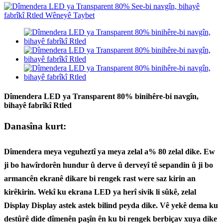
Dîmendera LED ya Transparent 80% binihêre-bi navgîn,
bihayê fabrîkî Rtled
Danasîna kurt:
Dîmendera meya veguheztî ya meya zelal a% 80 zelal dike. Ew
ji bo hawîrdorên hundur û derve û derveyî tê sepandin û ji bo
armancên ekranê dikare bi rengek rast were saz kirin an
kirêkirin. Wekî ku ekrana LED ya herî sivik li sûkê, zelal
Display Display astek astek bilind peyda dike. Vê yekê dema ku
destûrê dide dîmenên paşîn ên ku bi rengek berbiçav xuya dike