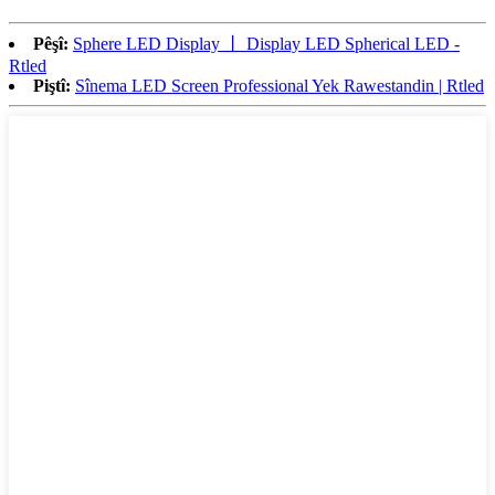
Pêşî:
Sphere LED Display 丨 Display LED Spherical LED -
Rtled
Piştî:
Sînema LED Screen Professional Yek Rawestandin | Rtled