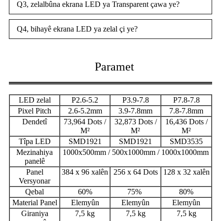
Q3, zelalbûna ekrana LED ya Transparent çawa ye?
Q4, bihayê ekrana LED ya zelal çi ye?
Paramet
LED zelal
P2.6-5.2
P3.9-7.8
P7.8-7.8
Pixel Pitch
2.6-5.2mm
3.9-7.8mm
7.8-7.8mm
Dendetî
73,964 Dots /
32,873 Dots /
16,436 Dots /
M²
M²
M²
Tîpa LED
SMD1921
SMD1921
SMD3535
Mezinahiya
1000x500mm / 500x1000mm / 1000x1000mm
panelê
Panel
384 x 96 xalên
256 x 64 Dots
128 x 32 xalên
Versyonar
Qebal
60%
75%
80%
Material Panel
Elemyûn
Elemyûn
Elemyûn
Giraniya
7,5 kg
7,5 kg
7,5 kg