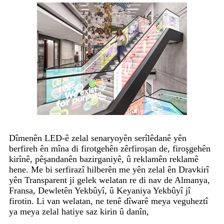
Dîmenên LED-ê zelal senaryoyên serîlêdanê yên
berfireh ên mîna di firotgehên zêrfiroşan de, firoşgehên
kirînê, pêşandanên bazirganiyê, û reklamên reklamê
hene. Me bi serfirazî hilberên me yên zelal ên Dravkirî
yên Transparent ji gelek welatan re di nav de Almanya,
Fransa, Dewletên Yekbûyî, û Keyaniya Yekbûyî jî
firotin. Li van welatan, ne tenê dîwarê meya veguheztî
ya meya zelal hatiye saz kirin û danîn,