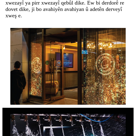
xwezayî ya pirr xwezayî qebûl dike. Ew bi derdorê re
dovet dike, ji bo avahiyên avahiyan û adetên derveyî
xweş e.