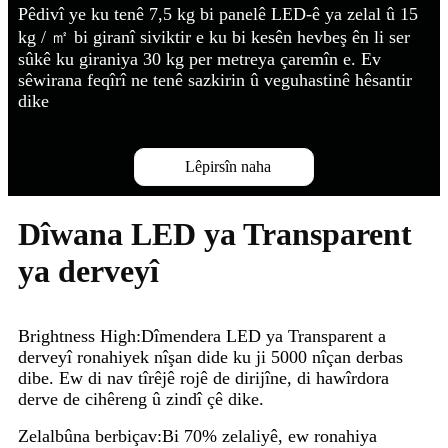
Pêdivî ye ku tenê 7,5 kg bi panelê LED-ê ya zelal û 15
kg / ㎡ bi giranî siviktir e ku bi kesên hevbeş ên li ser
sûkê ku giraniya 30 kg per metreya çaremîn e. Ev
sêwirana feqîrî ne tenê sazkirin û veguhastinê hêsantir
dike
Lêpirsîn naha
Dîwana LED ya Transparent
ya derveyî
Brightness High:
Dîmendera LED ya Transparent a
derveyî ronahiyek nîşan dide ku ji 5000 nîçan derbas
dibe. Ew di nav tîrêjê rojê de dirijîne, di hawîrdora
derve de cihêreng û zindî çê dike.
Zelalbûna berbiçav:
Bi 70% zelaliyê, ew ronahiya