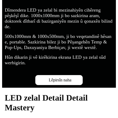
Dîmendera LED ya zelal bi mezinahiyên cihêreng
pêşkêşî dike. 1000x1000mm ji bo sazkirina aram,
doktorek dîtbarî di bazirganiyên mezin û qonaxên bilind
de.
500x1000mm & 1000x500mm, ji bo veqetandinê hêsan
e, portable. Sazkirina bilez ji bo Pêşangehên Temp &
Pop-Ups, Daxuyaniya Berbiçav, ji wextê wextê.
Hûn dikarin ji vê kirêkirina ekrana LED ya zelal sûd
werbigirin.
Lêpirsîn naha
LED zelal Detail Detail
Mastery