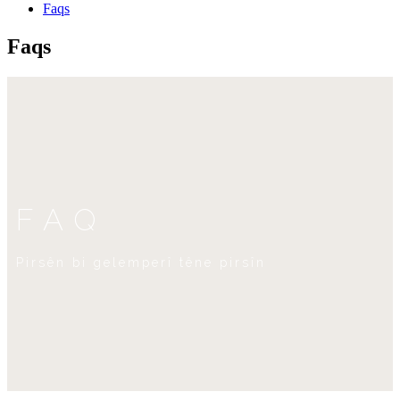
Faqs
Faqs
FAQ
Pirsên bi gelemperî têne pirsîn