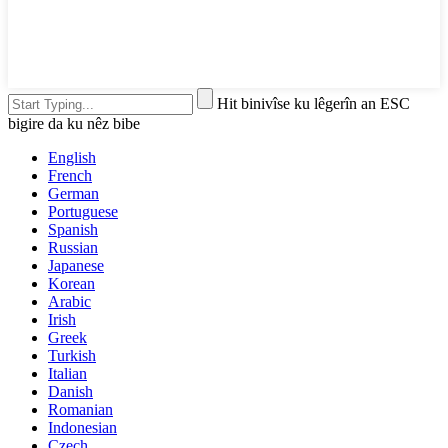
Hit binivîse ku lêgerîn an ESC
bigire da ku nêz bibe
English
French
German
Portuguese
Spanish
Russian
Japanese
Korean
Arabic
Irish
Greek
Turkish
Italian
Danish
Romanian
Indonesian
Czech