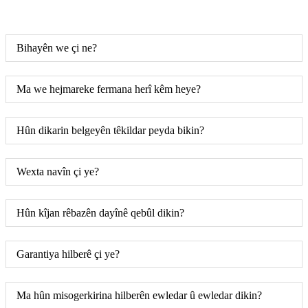
Bihayên we çi ne?
Ma we hejmareke fermana herî kêm heye?
Hûn dikarin belgeyên têkildar peyda bikin?
Wexta navîn çi ye?
Hûn kîjan rêbazên dayînê qebûl dikin?
Garantiya hilberê çi ye?
Ma hûn misogerkirina hilberên ewledar û ewledar dikin?