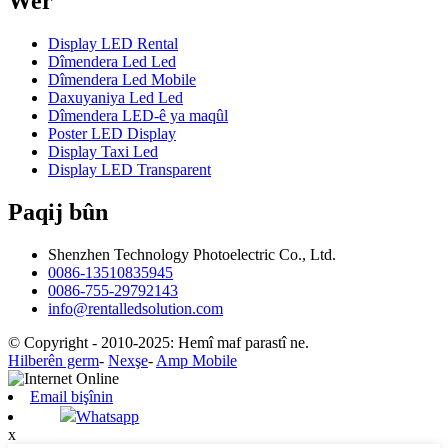
Wer
Display LED Rental
Dîmendera Led Led
Dîmendera Led Mobile
Daxuyaniya Led Led
Dîmendera LED-ê ya maqûl
Poster LED Display
Display Taxi Led
Display LED Transparent
Paqij bûn
Shenzhen Technology Photoelectric Co., Ltd.
0086-13510835945
0086-755-29792143
info@rentalledsolution.com
© Copyright - 2010-2025: Hemî maf parastî ne.
Hilberên germ
-
Nexşe
-
Amp Mobile
Email bişînin
Whatsapp
x