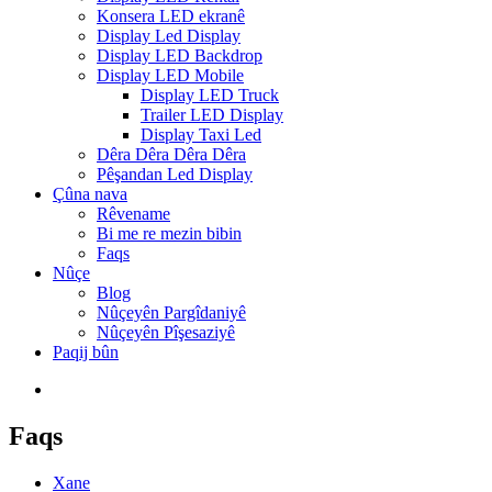
Konsera LED ekranê
Display Led Display
Display LED Backdrop
Display LED Mobile
Display LED Truck
Trailer LED Display
Display Taxi Led
Dêra Dêra Dêra Dêra
Pêşandan Led Display
Çûna nava
Rêvename
Bi me re mezin bibin
Faqs
Nûçe
Blog
Nûçeyên Pargîdaniyê
Nûçeyên Pîşesaziyê
Paqij bûn
Faqs
Xane