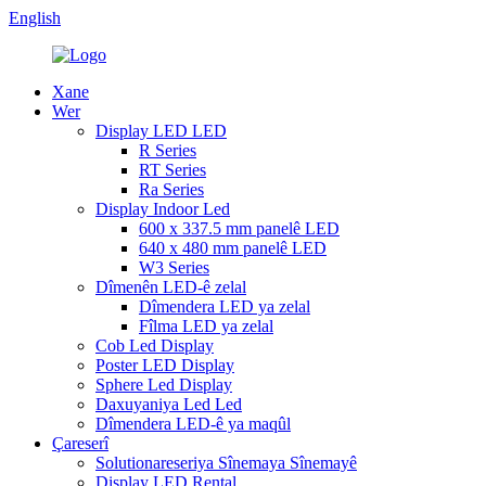
English
Xane
Wer
Display LED LED
R Series
RT Series
Ra Series
Display Indoor Led
600 x 337.5 mm panelê LED
640 x 480 mm panelê LED
W3 Series
Dîmenên LED-ê zelal
Dîmendera LED ya zelal
Fîlma LED ya zelal
Cob Led Display
Poster LED Display
Sphere Led Display
Daxuyaniya Led Led
Dîmendera LED-ê ya maqûl
Çareserî
Solutionareseriya Sînemaya Sînemayê
Display LED Rental