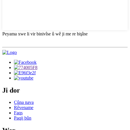
Peyama xwe li vir binivîse û wê ji me re bişîne
Ji dor
Çûna nava
Rêvename
Faqs
Paqij bûn