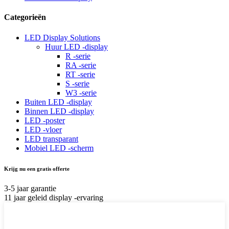
Categorieën
LED Display Solutions
Huur LED -display
R -serie
RA -serie
RT -serie
S -serie
W3 -serie
Buiten LED -display
Binnen LED -display
LED -poster
LED -vloer
LED transparant
Mobiel LED -scherm
Krijg nu een gratis offerte
3-5 jaar garantie
11 jaar geleid display -ervaring