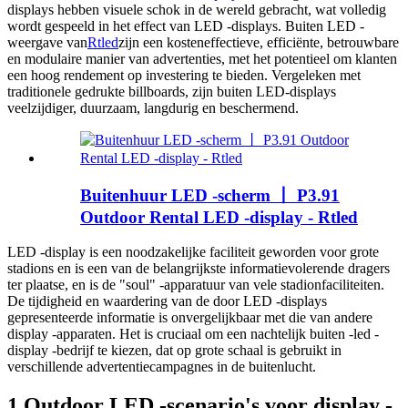
displays hebben visuele schok in de wereld gebracht, wat volledig
wordt gespeeld in het effect van LED -displays. Buiten LED -
weergave van
Rtled
zijn een kosteneffectieve, efficiënte, betrouwbare
en modulaire manier van advertenties, met het potentieel om klanten
een hoog rendement op investering te bieden. Vergeleken met
traditionele gedrukte billboards, zijn buiten LED-displays
veelzijdiger, duurzaam, langdurig en beschermend.
Buitenhuur LED -scherm 丨 P3.91
Outdoor Rental LED -display - Rtled
LED -display is een noodzakelijke faciliteit geworden voor grote
stadions en is een van de belangrijkste informatievolerende dragers
ter plaatse, en is de "soul" -apparatuur van vele stadionfaciliteiten.
De tijdigheid en waardering van de door LED -displays
gepresenteerde informatie is onvergelijkbaar met die van andere
display -apparaten. Het is cruciaal om een ​​nachtelijk buiten -led -
display -bedrijf te kiezen, dat op grote schaal is gebruikt in
verschillende advertentiecampagnes in de buitenlucht.
1.Outdoor LED -scenario's voor display -