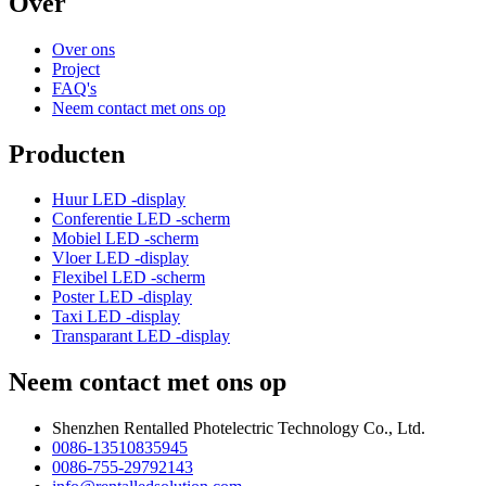
Over
Over ons
Project
FAQ's
Neem contact met ons op
Producten
Huur LED -display
Conferentie LED -scherm
Mobiel LED -scherm
Vloer LED -display
Flexibel LED -scherm
Poster LED -display
Taxi LED -display
Transparant LED -display
Neem contact met ons op
Shenzhen Rentalled Photelectric Technology Co., Ltd.
0086-13510835945
0086-755-29792143