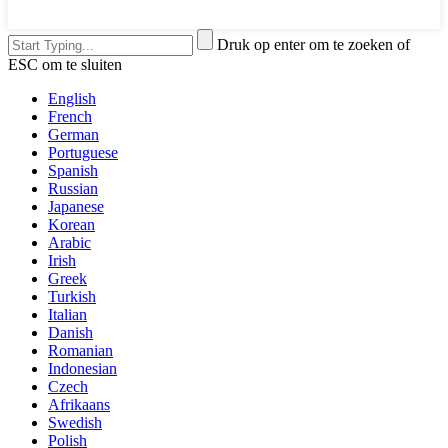
Druk op enter om te zoeken of
ESC om te sluiten
English
French
German
Portuguese
Spanish
Russian
Japanese
Korean
Arabic
Irish
Greek
Turkish
Italian
Danish
Romanian
Indonesian
Czech
Afrikaans
Swedish
Polish