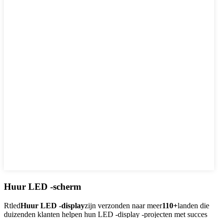
Huur LED -scherm
Rtled
Huur LED -display
zijn verzonden naar meer
110+
landen die
duizenden klanten helpen hun LED -display -projecten met succes