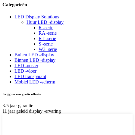
Categorieën
LED Display Solutions
Huur LED -display
R -serie
RA -serie
RT -serie
S -serie
W3 -serie
Buiten LED -display
Binnen LED -display
LED -poster
LED -vloer
LED transparant
Mobiel LED -scherm
Krijg nu een gratis offerte
3-5 jaar garantie
11 jaar geleid display -ervaring