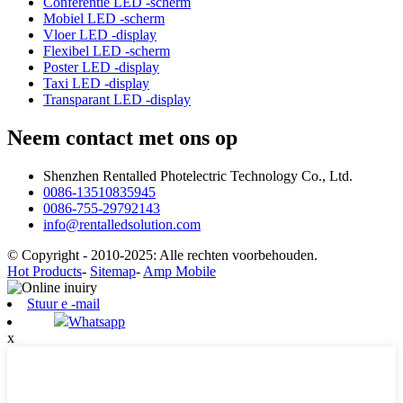
Conferentie LED -scherm
Mobiel LED -scherm
Vloer LED -display
Flexibel LED -scherm
Poster LED -display
Taxi LED -display
Transparant LED -display
Neem contact met ons op
Shenzhen Rentalled Photelectric Technology Co., Ltd.
0086-13510835945
0086-755-29792143
info@rentalledsolution.com
© Copyright - 2010-2025: Alle rechten voorbehouden.
Hot Products
-
Sitemap
-
Amp Mobile
Stuur e -mail
Whatsapp
x