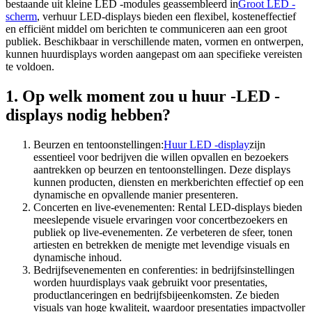
bestaande uit kleine LED -modules geassembleerd in
Groot LED -
scherm
, verhuur LED-displays bieden een flexibel, kosteneffectief
en efficiënt middel om berichten te communiceren aan een groot
publiek. Beschikbaar in verschillende maten, vormen en ontwerpen,
kunnen huurdisplays worden aangepast om aan specifieke vereisten
te voldoen.
1. Op welk moment zou u huur -LED -
displays nodig hebben?
Beurzen en tentoonstellingen:
Huur LED -display
zijn
essentieel voor bedrijven die willen opvallen en bezoekers
aantrekken op beurzen en tentoonstellingen. Deze displays
kunnen producten, diensten en merkberichten effectief op een
dynamische en opvallende manier presenteren.
Concerten en live-evenementen: Rental LED-displays bieden
meeslepende visuele ervaringen voor concertbezoekers en
publiek op live-evenementen. Ze verbeteren de sfeer, tonen
artiesten en betrekken de menigte met levendige visuals en
dynamische inhoud.
Bedrijfsevenementen en conferenties: in bedrijfsinstellingen
worden huurdisplays vaak gebruikt voor presentaties,
productlanceringen en bedrijfsbijeenkomsten. Ze bieden
visuals van hoge kwaliteit, waardoor presentaties impactvoller