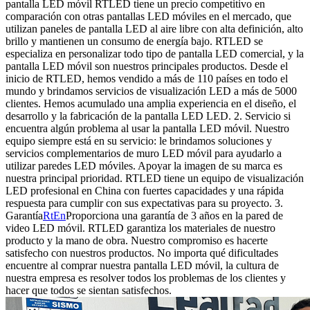
pantalla LED móvil RTLED tiene un precio competitivo en
comparación con otras pantallas LED móviles en el mercado, que
utilizan paneles de pantalla LED al aire libre con alta definición, alto
brillo y mantienen un consumo de energía bajo. RTLED se
especializa en personalizar todo tipo de pantalla LED comercial, y la
pantalla LED móvil son nuestros principales productos. Desde el
inicio de RTLED, hemos vendido a más de 110 países en todo el
mundo y brindamos servicios de visualización LED a más de 5000
clientes. Hemos acumulado una amplia experiencia en el diseño, el
desarrollo y la fabricación de la pantalla LED LED. 2. Servicio si
encuentra algún problema al usar la pantalla LED móvil. Nuestro
equipo siempre está en su servicio: le brindamos soluciones y
servicios complementarios de muro LED móvil para ayudarlo a
utilizar paredes LED móviles. Apoyar la imagen de su marca es
nuestra principal prioridad. RTLED tiene un equipo de visualización
LED profesional en China con fuertes capacidades y una rápida
respuesta para cumplir con sus expectativas para su proyecto. 3.
Garantía
RtEn
Proporciona una garantía de 3 años en la pared de
video LED móvil. RTLED garantiza los materiales de nuestro
producto y la mano de obra. Nuestro compromiso es hacerte
satisfecho con nuestros productos. No importa qué dificultades
encuentre al comprar nuestra pantalla LED móvil, la cultura de
nuestra empresa es resolver todos los problemas de los clientes y
hacer que todos se sientan satisfechos.