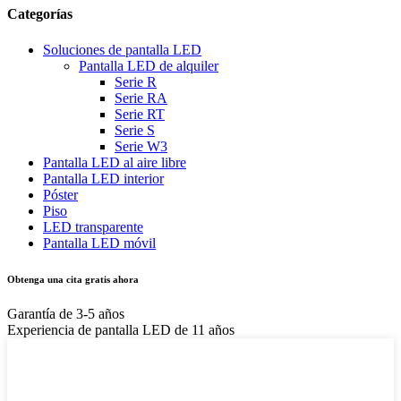
Categorías
Soluciones de pantalla LED
Pantalla LED de alquiler
Serie R
Serie RA
Serie RT
Serie S
Serie W3
Pantalla LED al aire libre
Pantalla LED interior
Póster
Piso
LED transparente
Pantalla LED móvil
Obtenga una cita gratis ahora
Garantía de 3-5 años
Experiencia de pantalla LED de 11 años