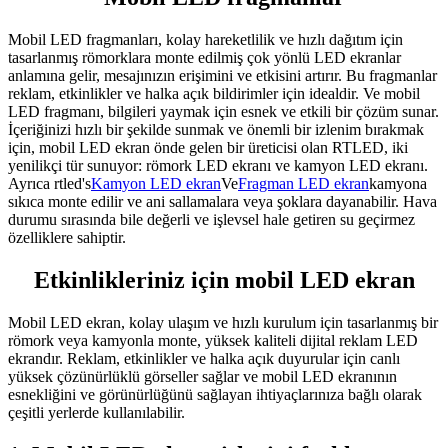
Mobil LED fragmanları, kolay hareketlilik ve hızlı dağıtım için
tasarlanmış römorklara monte edilmiş çok yönlü LED ekranlar
anlamına gelir, mesajınızın erişimini ve etkisini artırır. Bu fragmanlar
reklam, etkinlikler ve halka açık bildirimler için idealdir. Ve mobil
LED fragmanı, bilgileri yaymak için esnek ve etkili bir çözüm sunar.
İçeriğinizi hızlı bir şekilde sunmak ve önemli bir izlenim bırakmak
için, mobil LED ekran önde gelen bir üreticisi olan RTLED, iki
yenilikçi tür sunuyor: römork LED ekranı ve kamyon LED ekranı.
Ayrıca rtled's
Kamyon LED ekran
Ve
Fragman LED ekran
kamyona
sıkıca monte edilir ve ani sallamalara veya şoklara dayanabilir. Hava
durumu sırasında bile değerli ve işlevsel hale getiren su geçirmez
özelliklere sahiptir.
Etkinlikleriniz için mobil LED ekran
Mobil LED ekran, kolay ulaşım ve hızlı kurulum için tasarlanmış bir
römork veya kamyonla monte, yüksek kaliteli dijital reklam LED
ekrandır. Reklam, etkinlikler ve halka açık duyurular için canlı
yüksek çözünürlüklü görseller sağlar ve mobil LED ekranının
esnekliğini ve görünürlüğünü sağlayan ihtiyaçlarınıza bağlı olarak
çeşitli yerlerde kullanılabilir.