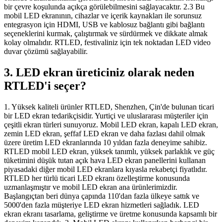
bir çevre koşulunda açıkça görülebilmesini sağlayacaktır. 2.3 Bu
mobil LED ekranının, cihazlar ve içerik kaynakları ile sorunsuz
entegrasyon için HDMI, USB ve kablosuz bağlantı gibi bağlantı
seçeneklerini kurmak, çalıştırmak ve sürdürmek ve dikkate almak
kolay olmalıdır. RTLED, festivaliniz için tek noktadan LED video
duvar çözümü sağlayabilir.
3. LED ekran üreticiniz olarak neden
RTLED'i seçer?
1. Yüksek kaliteli ürünler RTLED, Shenzhen, Çin'de bulunan ticari
bir LED ekran tedarikçisidir. Yurtiçi ve uluslararası müşteriler için
çeşitli ekran türleri sunuyoruz. Mobil LED ekran, kapalı LED ekran,
zemin LED ekran, şeffaf LED ekran ve daha fazlası dahil olmak
üzere üretim LED ekranlarında 10 yıldan fazla deneyime sahibiz.
RTLED mobil LED ekran, yüksek tanımlı, yüksek parlaklık ve güç
tüketimini düşük tutan açık hava LED ekran panellerini kullanan
piyasadaki diğer mobil LED ekranlara kıyasla rekabetçi fiyatlıdır.
RTLED her türlü ticari LED ekranı özelleştirme konusunda
uzmanlaşmıştır ve mobil LED ekran ana ürünlerimizdir.
Başlangıçtan beri dünya çapında 110'dan fazla ülkeye sattık ve
5000'den fazla müşteriye LED ekran hizmetleri sağladık. LED
ekran ekranı tasarlama, geliştirme ve üretme konusunda kapsamlı bir