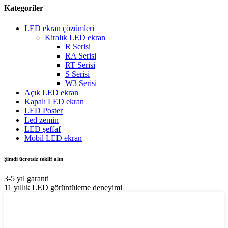
Kategoriler
LED ekran çözümleri
Kiralık LED ekran
R Serisi
RA Serisi
RT Serisi
S Serisi
W3 Serisi
Açık LED ekran
Kapalı LED ekran
LED Poster
Led zemin
LED şeffaf
Mobil LED ekran
Şimdi ücretsiz teklif alın
3-5 yıl garanti
11 yıllık LED görüntüleme deneyimi