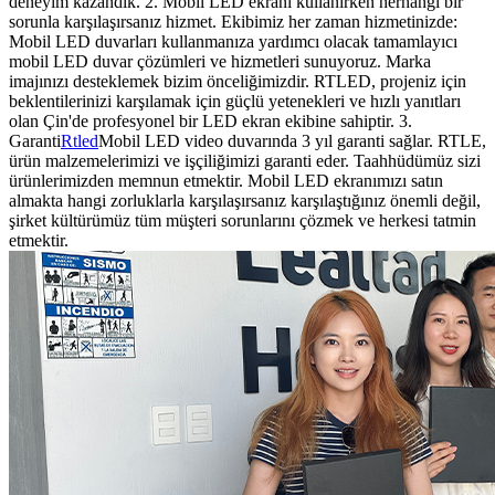
deneyim kazandık. 2. Mobil LED ekranı kullanırken herhangi bir
sorunla karşılaşırsanız hizmet. Ekibimiz her zaman hizmetinizde:
Mobil LED duvarları kullanmanıza yardımcı olacak tamamlayıcı
mobil LED duvar çözümleri ve hizmetleri sunuyoruz. Marka
imajınızı desteklemek bizim önceliğimizdir. RTLED, projeniz için
beklentilerinizi karşılamak için güçlü yetenekleri ve hızlı yanıtları
olan Çin'de profesyonel bir LED ekran ekibine sahiptir. 3.
Garanti
Rtled
Mobil LED video duvarında 3 yıl garanti sağlar. RTLE,
ürün malzemelerimizi ve işçiliğimizi garanti eder. Taahhüdümüz sizi
ürünlerimizden memnun etmektir. Mobil LED ekranımızı satın
almakta hangi zorluklarla karşılaşırsanız karşılaştığınız önemli değil,
şirket kültürümüz tüm müşteri sorunlarını çözmek ve herkesi tatmin
etmektir.