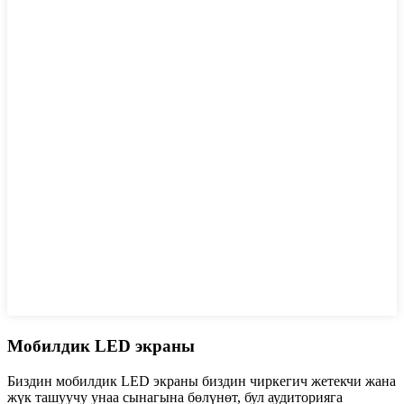
Мобилдик LED экраны
Биздин мобилдик LED экраны биздин чиркегич жетекчи жана
жүк ташуучу унаа сынагына бөлүнөт, бул аудиторияга