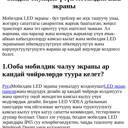
экраны
Мобилдик LED экраны - бул трейлер же жүк ташуучу унаа,
жогорку сапаттагы санариптик жарнак башталган, жеңил
транспорт жана тез орнотуу үчүн иштелип чыккан. Ал
жарнама, иш-чаралар жана коомдук жарыялар үчүн ачык-
айкын кабылдоолорду камсыз кылат жана мобилдик LED
экранынын ийкемдүүлүгүнүн ийкемдүүлүгүн жана
көрүнүктүүлүгүңүзгө жараша ар кандай жерлерде колдонсо
болот.
1.Ооба мобилдик чалуу экраны ар
кандай чөйрөлөрдө туура келет?
Ртед
Мобилдик LED экраны уникалдуу колдонушат
LED экран
панели
жана модулдук дизайн ар кандай чөйрөдө колдонууга
жана орнотуу оңой экендигин камсыз кылуу үчүн
модулярдык дизайн. Биздин LED VIDEA дубалынын
панелдери чоң ийгиликке жетүүнү жана туруктуулукту
камсыз кылуу үчүн катуу сапатты көзөмөлдөп, тестирлөөгө
дуушар болушат. Ошол эле учурда, биздин мобилдик LED
экрандары IP65 суу өткөрбөгөндүктөн, чаңды тазалоочу жана
Windpoub Design үчүн колдонушат.