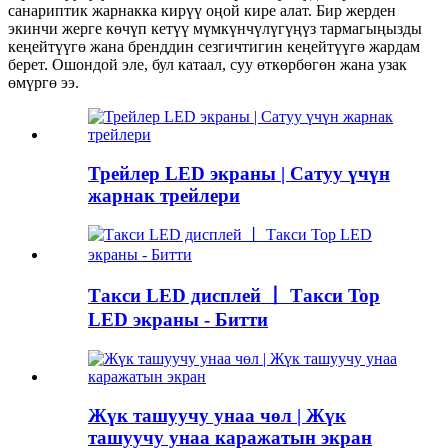
санариптик жарнакка кирүү оңой кире алат. Бир жерден
экинчи жерге көчүп кетүү мүмкүнчүлүгүңүз тармагыңызды
кеңейтүүгө жана бренддин сезгичтигин кеңейтүүгө жардам
берет. Ошондой эле, бул катаал, суу өткөрбөгөн жана узак
өмүргө ээ.
Трейлер LED экраны | Сатуу үчүн
жарнак трейлери
Такси LED дисплей 丨 Такси Top
LED экраны - Битти
Жүк ташуучу унаа чөл | Жүк
ташуучу унаа каражатын экран