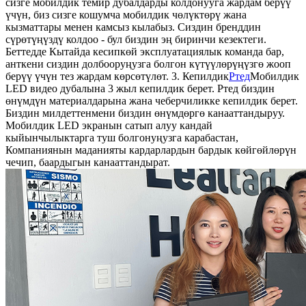
сизге мобилдик темир дубалдарды колдонууга жардам берүү
үчүн, биз сизге кошумча мобилдик чөлүктөрү жана
кызматтары менен камсыз кылабыз. Сиздин бренддин
сүрөтүңүздү колдоо - бул биздин эң биринчи кезектеги.
Беттедде Кытайда кесипкөй эксплуатациялык команда бар,
анткени сиздин долбооруңузга болгон күтүүлөрүңүзгө жооп
берүү үчүн тез жардам көрсөтүлөт. 3. Кепилдик
Ртед
Мобилдик
LED видео дубалына 3 жыл кепилдик берет. Ртед биздин
өнүмдүн материалдарына жана чеберчиликке кепилдик берет.
Биздин милдеттенмени биздин өнүмдөргө канааттандыруу.
Мобилдик LED экранын сатып алуу кандай
кыйынчылыктарга туш болгонуңузга карабастан,
Компаниянын маданияты кардарлардын бардык көйгөйлөрүн
чечип, баардыгын канааттандырат.