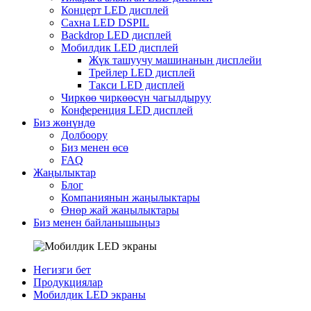
Концерт LED дисплей
Сахна LED DSPIL
Backdrop LED дисплей
Мобилдик LED дисплей
Жүк ташуучу машинанын дисплейи
Трейлер LED дисплей
Такси LED дисплей
Чиркөө чиркөөсүн чагылдыруу
Конференция LED дисплей
Биз жөнүндө
Долбоору
Биз менен өсө
FAQ
Жаңылыктар
Блог
Компаниянын жаңылыктары
Өнөр жай жаңылыктары
Биз менен байланышыңыз
Негизги бет
Продукциялар
Мобилдик LED экраны