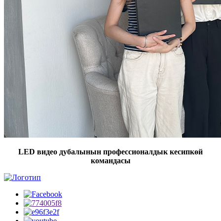
LED видео дубалынын профессионалдык кесипкөй
командасы