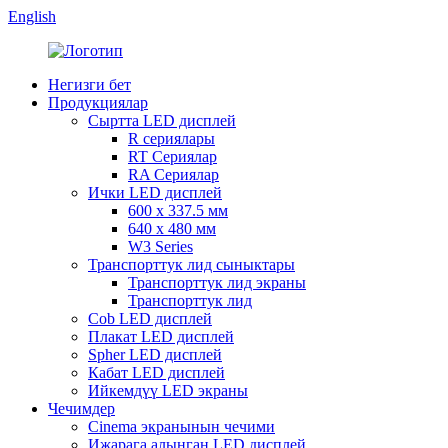
English
Негизги бет
Продукциялар
Сыртта LED дисплей
R сериялары
RT Сериялар
RA Сериялар
Ички LED дисплей
600 x 337.5 мм
640 x 480 мм
W3 Series
Транспорттук лид сыныктары
Транспорттук лид экраны
Транспорттук лид
Cob LED дисплей
Плакат LED дисплей
Spher LED дисплей
Кабат LED дисплей
Ийкемдүү LED экраны
Чечимдер
Cinema экранынын чечими
Ижарага алынган LED дисплей