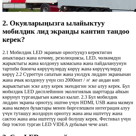
2. Окуяларыңызга ылайыктуу
мобилдик лид экранды кантип тандоо
керек?
2.1 Мобилдик LED экранын орнотууңуз керектигин
аныктаңыз жана өлчөмү, резолюциясы, LED, чөлкөмдүн
жарыктыгы жана колдонуу ыкмасына жана пайдалануунун
тартиби боюнча көрүүчүлөрдү көрүү жана көрүүчүлөрдү
көрүү 2.2 Сүрөттүн сапатын жана уюлдук лиддин экранынан
жана ачык колдонуу үчүн сиз 2000нит / ㎡ же андан көп
жарыктыгын эске алуу керек экендигин эске алуу керек. Бул
мобилдик LED дисплейинин экологиялык шарттарда айкын
көрүнүп тургандыгын камсыз кылат. 2.3 Бул мобилдик
лиддин экраны орнотуу, иштөө үчүн HDMI, USB жана мазмун
жана мазмун булактары менен биргелешкен интеграция алуу
үчүн туташуу жолдорун орнотуу жана аны иштетүү жана
сактоо жана аны иштетүү оңой болушу керек. Фестивал үчүн
бир токтоп турган LED VIDEA дубалын чече алат.