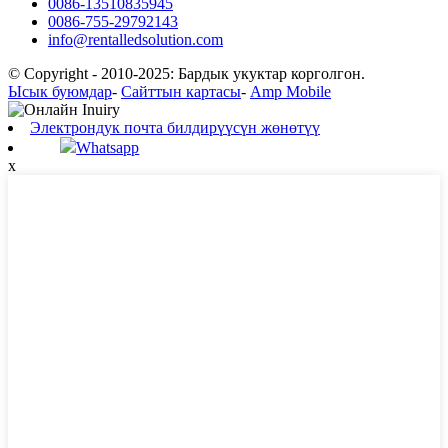
0086-13510835945
0086-755-29792143
info@rentalledsolution.com
© Copyright - 2010-2025: Бардык укуктар корголгон.
Ысык буюмдар
-
Сайттын картасы
-
Amp Mobile
Электрондук почта билдирүүсүн жөнөтүү
Whatsapp
x