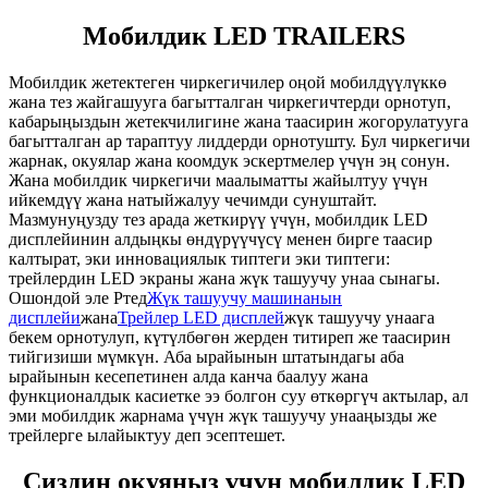
Мобилдик LED TRAILERS
Мобилдик жетектеген чиркегичилер оңой мобилдүүлүккө
жана тез жайгашууга багытталган чиркегичтерди орнотуп,
кабарыңыздын жетекчилигине жана таасирин жогорулатууга
багытталган ар тараптуу лиддерди орнотушту. Бул чиркегичи
жарнак, окуялар жана коомдук эскертмелер үчүн эң сонун.
Жана мобилдик чиркегичи маалыматты жайылтуу үчүн
ийкемдүү жана натыйжалуу чечимди сунуштайт.
Мазмунуңузду тез арада жеткирүү үчүн, мобилдик LED
дисплейинин алдыңкы өндүрүүчүсү менен бирге таасир
калтырат, эки инновациялык типтеги эки типтеги:
трейлердин LED экраны жана жүк ташуучу унаа сынагы.
Ошондой эле Ртед
Жүк ташуучу машинанын
дисплейи
жана
Трейлер LED дисплей
жүк ташуучу унаага
бекем орнотулуп, күтүлбөгөн жерден титиреп же таасирин
тийгизиши мүмкүн. Аба ырайынын штатындагы аба
ырайынын кесепетинен алда канча баалуу жана
функционалдык касиетке ээ болгон суу өткөргүч актылар, ал
эми мобилдик жарнама үчүн жүк ташуучу унааңызды же
трейлерге ылайыктуу деп эсептешет.
Сиздин окуяңыз үчүн мобилдик LED