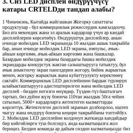
3. Сиз LED дисплей өндүрүүчүсү
катары CRTELDди тандап алабы?
1 Чэньчжэнь, Кытайда жайгашкан Жогорку сапаттагы
продуктулар - бул коммерциялык режиссердик камсыздоочу.
Биз ата мекендик жана эл аралык кардарлар үчүн ар кандай
дисплейлерин көрсөтөбүз. Өндүрүштүк дисплейлер, анын
ичинде мобилдик LED экранында 10 жылдан ашык тажрыйба
бар, анын ичинде мобилдик LED экраны, импульс, ачык-
айкын көргөзмө, ачык-айкын көргөзмө жана башкалар.
Базардын мобилдик экраны базардагы башка мобилдик
экрандарды конкурстук жактан салыштырууга татыктуу, бул
ачык аныктоочу экран панелдерин жогору, бийик жарыктык
менен, жогорку жарыктык жана кубаттуулукту керектөөнү
сактайт. Коммерциялык LED дисплейинин бардык түрлөрүн
ылайыкташтырууга адистештирилген жана мобилдик LED
дисплей - биздин негизги өнүмдөр. Түздөн-түз башталгыч
тартып, биз дүйнө жүзү боюнча 110тан жылдык 50га чейин
сатылып, 5000+ кардарларга жетектеген кызматтарды
көрсөттүк. Жетектелген дисплей экранын долбоорлоо, иштеп
чыгуу жана өндүрүү боюнча кеңири тажрыйбаны топтойбуз.
2. Мобилдик LED дисплейин колдонуп жатканда кандайдыр
бир көйгөйлөргө туш болсоңуз, анда кызматыңызга жол
бериңиз. Биздин команда ар дайым сиздин кызматыңызда: биз