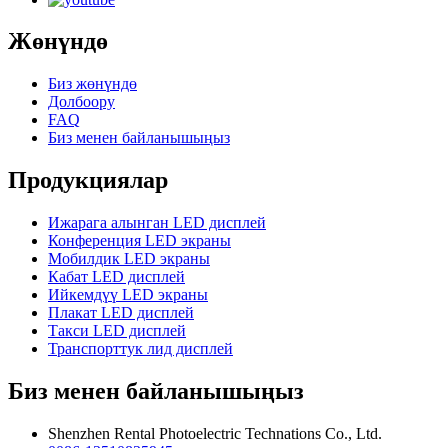
Жөнүндө
Биз жөнүндө
Долбоору
FAQ
Биз менен байланышыңыз
Продукциялар
Ижарага алынган LED дисплей
Конференция LED экраны
Мобилдик LED экраны
Кабат LED дисплей
Ийкемдүү LED экраны
Плакат LED дисплей
Такси LED дисплей
Транспорттук лид дисплей
Биз менен байланышыңыз
Shenzhen Rental Photoelectric Technations Co., Ltd.