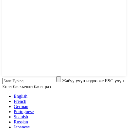
Жабуу үчүн издөө же ESC үчүн
Enter баскычын басыңыз
English
French
German
Portuguese
Spanish
Russian
Japanese