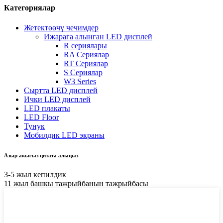
Категориялар
Жетектөөчү чечимдер
Ижарага алынган LED дисплей
R сериялары
RA Сериялар
RT Сериялар
S Сериялар
W3 Series
Сыртта LED дисплей
Ички LED дисплей
LED плакаты
LED Floor
Тунук
Мобилдик LED экраны
Азыр акысыз цитата алыңыз
3-5 жыл кепилдик
11 жыл башкы тажрыйбанын тажрыйбасы