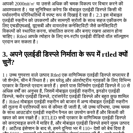
आपको 2000nit/㎡ या उससे अधिक की चमक विकल्प पर विचार करने की
आवश्यकता है। यह सुनिश्चित करेगा कि मोबाइल एलईडी डिस्प्ले किसी भी
पर्यावरणीय परिस्थितियों में स्पष्ट रूप से दिखाई दे रहा है। 2.3 इस मोबाइल
एलईडी स्क्रीन को उपकरणों और सामग्री स्रोतों के साथ सहज एकीकरण के
लिए एचडीएमआई, यूएसबी और वायरलेस कनेक्टिविटी जैसे कनेक्टिविटी
विकल्पों को स्थापित करना, संचालित करना और बनाए रखना आसान होना
चाहिए। Rtled आपके त्योहार के लिए वन-स्टॉप एलईडी वीडियो वॉल सॉल्यूशन
प्रदान कर सकता है।
3. अपने एलईडी डिस्प्ले निर्माता के रूप में rtled क्यों
चुनें?
1। उच्च गुणवत्ता वाले उत्पाद Rtled एक वाणिज्यिक एलईडी डिस्प्ले सप्लायर है
जो शेन्ज़ेन, चीन में स्थित है। हम घरेलू और अंतर्राष्ट्रीय ग्राहकों के लिए विभिन्न
प्रकार के डिस्प्ले प्रदान करते हैं। हमारे पास विनिर्माण एलईडी डिस्प्ले में 10 से
अधिक वर्षों का अनुभव है, जिसमें मोबाइल एलईडी स्क्रीन, इनडोर एलईडी
डिस्प्ले, फ्लोर एलईडी डिस्प्ले, ट्रांसपेरेंट एलईडी डिस्प्ले और बहुत कुछ शामिल
हैं। Rtled मोबाइल एलईडी स्क्रीन को बाजार में अन्य मोबाइल एलईडी स्क्रीन
की तुलना में प्रतिस्पर्धी रूप से कीमत दी जाती है, जो उच्च परिभाषा, उच्च चमक
के साथ आउटडोर एलईडी स्क्रीन पैनल का उपयोग करते हैं और बिजली की
खपत को कम रखते हैं। RTLED सभी प्रकार के वाणिज्यिक एलईडी डिस्प्ले
को कस्टमाइज़ करने में माहिर है, और मोबाइल एलईडी डिस्प्ले हमारे मुख्य उत्पाद
हैं। आर्टेल्ड इंसेप्शन के बाद से, हमने दुनिया भर में 110+ देशों को बेच दिया है