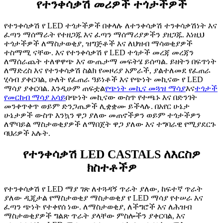
የተንቀሳቃሽ መሪዎች ተጎታችዎች
የተንቀሳቃሽ የ LED ተጎታችዎች በቀላሉ ለተንቀሳቃሽ ተንቀሳቃሽነት እና
ፈጣን ማሰማራት የተዘጋጁ እና ፈጣን ማሰማሪያዎችን ያዘጋጁ. እነዚህ
ተጎታችዎች ለማስታወቂያ, ዝግጅቶች እና ለህዝብ ማሳወቂያዎች
ተስማሚ ናቸው. እና የተንቀሳቃሽ የ LED ተጎታች መረጃ መረጃን
ለማሰራጨት ተለዋዋጭ እና ውጤታማ መፍትሄ ይሰጣል. ይዘትን በፍጥነት
ለማድረስ እና የተንቀሳቃሽ ስልክ የመዞሪያ አምራች, ያልተለመደ የፈጠራ
ሂሳብ ያቀርባል, ሁለት የፈጠራ ዓይነቶች እና የጭነት መኪናው የ LED
ማሳያ ያቀርባል. እንዲሁም ጠፍቷል
የጭነት መኪና መጓዝ ማሳያ
እና
ተጎታች
የመርከብ ማሳያ አሳይ
በጭነት መኪናው ውስጥ የተጫኑ እና በድንገት
መንቀጥቀጥ ወይም ድንጋጤዎች ሊቋቋሙ ይችላሉ. በአየር ሁኔታ
ሁኔታዎች ውስጥ እንኳን ዋጋ ያለው መጠኖችዎን ወይም ተጎታችዎን
ለሞባይል ማስታወቂያዎች ለማበጀት ዋጋ ያለው እና ተግባራዊ የሚያደርጉ
ባህሪዎች አሉት.
የተንቀሳቃሽ LED CASTALS ለእርስዎ
ክስተቶችዎ
የተንቀሳቃሽ የ LED ማያ ገጽ ለተጓዳኝ ጥራት ያለው, ከፍተኛ ጥራት
ያለው ዲጂታል የማስታወቂያ ማስታወቂያ የ LED ማሳያ የተሠራ እና
ፈጣን ጭነት የተቀየሰ ነው. ለማስታወቂያ, ለችግሮች እና ለሕዝብ
ማስታወቂያዎች ግልጽ ጥራት ያላቸው ምስሎችን ያቀርባል, እና