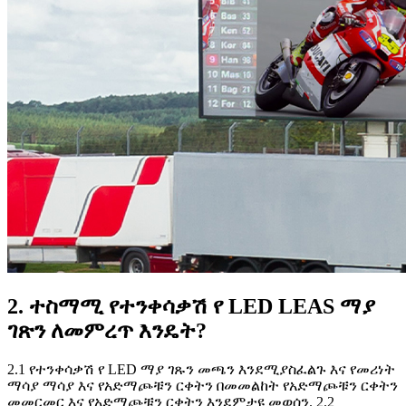
2. ተስማሚ የተንቀሳቃሽ የ LED LEAS ማያ
ገጽን ለመምረጥ እንዴት?
2.1 የተንቀሳቃሽ የ LED ማያ ገጹን መጫን እንደሚያስፈልጉ እና የመሪነት
ማሳያ ማሳያ እና የአድማጮቹን ርቀትን በመመልከት የአድማጮቹን ርቀትን
መመርመር እና የአድማጮቹን ርቀትን እንደምታዩ መወሰን. 2.2