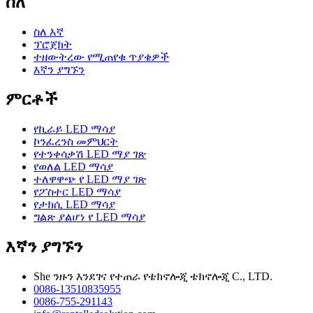
ስለ
ስለ እኛ
ፕሮጀክት
ተዘውትረው የሚጠየቁ ጥያቄዎች
እኛን ያግኙን
ምርቶች
የኪራይ LED ማሳያ
ኮንፈረንስ መምህርት
የተንቀሳቃሽ LED ማያ ገጽ
የወለል LED ማሳያ
ተለዋዋጭ የ LED ማያ ገጽ
የፖስተር LED ማሳያ
የታክሲ LED ማሳያ
ግልጽ ያልሆነ የ LED ማሳያ
እኛን ያግኙን
She ንዙን እንደገና የተጠራ የቴክኖሎጂ ቴክኖሎጂ C., LTD.
0086-13510835955
0086-755-291143