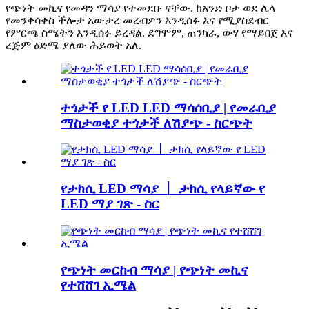
የጭነት መኪና የመዳን ማሳያ የተመደቡ ናቸው. ከአንድ ቦታ ወደ ሌላ
የመንቀሳቀስ ችሎታ አውታረ መረብዎን እንዲሰፉ እና የሚያስደብር
የምርጫ ስሜትን እንዲሰፉ ይረዳል. ደግሞም, ጠንካራ, ውሃ የማይበጀ እና
ረጅም ዕድሜ ያለው ሕይወት አለ.
ተጎታች የ LED LED ማሳሰቢያ | የመራቢያ
ማስታወቂያ ተጎታች ለሽያጭ - ስርጭት
የታክሲ LED ማሳያ 丨 ታክሲ የላይኛው የ
LED ማያ ገጽ - ስር
የጭነት መርከብ ማሳያ | የጭነት መኪና
የተሸሸገ ኢሜል