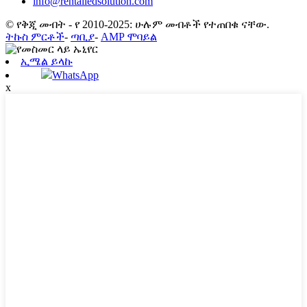
info@rentalledsolution.com
© የቅጂ መብት - የ 2010-2025: ሁሉም መብቶች የተጠበቁ ናቸው.
ትኩስ ምርቶች
-
ጣቢያ
-
AMP ሞባይል
ኢሜል ይላኩ
WhatsApp
x