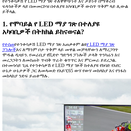
የተንቀሳቃሽ የ LED ማያ ገጽ ተለዋዋጭነት እና ታይነት በማቅረብ
ፍላጎቶችዎ ላይ በመመርኮዝ በተለያዩ አካባቢዎች ውስጥ ጥቅም ላይ ሊውል
ይችላል.
1. የሞባይል የ LED ማያ ገጽ በተለያዩ
አካባቢዎች በትክክል ይከናወናል?
የተሰጠ
የተንቀሳቃሽ LED ማያ ገጽ አጠቃቀም ልዩ
የ LED ማያ ገጽ
ፓነሎች
እና ለማንም ቦታ ጥቅም ላይ መዋል መቻላቸውን ለማረጋገጥ
ሞዱል ዲዛይን. የመራቢያ የቪድዮ ግድግዳ ፓነሎች ታላቅ ጥንካሬን እና
መረጋጋትን ለመስጠት ጥብቅ ጥራት ቁጥጥር እና ምርመራ ይደረጋል.
በተመሳሳይ ጊዜ የተንቀሳቃሽ የ LED ማያ ገጾች ከተለያዩ የከባድ የአየር
ሁኔታ ሁኔታዎች ጋር ለመላመድ የአይፒ65 ውሃ የውሃ መከላከያ እና የንፋስ
መከላከያ ንድፍ ይጠቀማሉ.