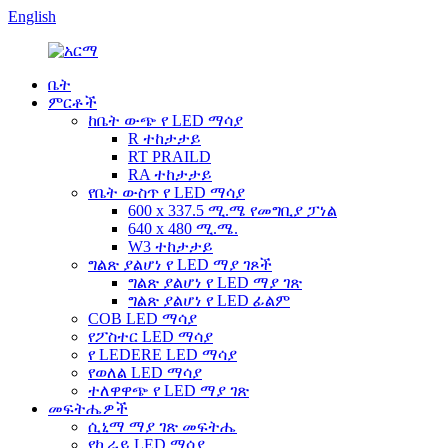
English
ቤት
ምርቶች
ከቤት ውጭ የ LED ማሳያ
R ተከታታይ
RT PRAILD
RA ተከታታይ
የቤት ውስጥ የ LED ማሳያ
600 x 337.5 ሚ.ሜ የመግቢያ ፓነል
640 x 480 ሚ.ሜ.
W3 ተከታታይ
ግልጽ ያልሆነ የ LED ማያ ገጾች
ግልጽ ያልሆነ የ LED ማያ ገጽ
ግልጽ ያልሆነ የ LED ፊልም
COB LED ማሳያ
የፖስተር LED ማሳያ
የ LEDERE LED ማሳያ
የወለል LED ማሳያ
ተለዋዋጭ የ LED ማያ ገጽ
መፍትሔዎች
ሲኒማ ማያ ገጽ መፍትሔ
የኪራይ LED ማሳያ