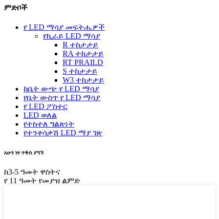
ምድቦች
የ LED ማሳያ መፍትሔዎች
የኪራይ LED ማሳያ
R ተከታታይ
RA ተከታታይ
RT PRAILD
S ተከታታይ
W3 ተከታታይ
ከቤት ውጭ የ LED ማሳያ
የቤት ውስጥ የ LED ማሳያ
የ LED ፖስተር
LED ወለል
የተከተለ ግልጽነት
የተንቀሳቃሽ LED ማያ ገጽ
አሁን ነፃ ጥቅስ ያግኙ
ከ3-5 ዓመት ዋስትና
የ 11 ዓመት የመያዝ ልምድ