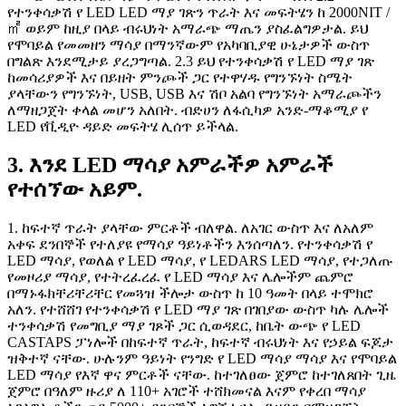
የተንቀሳቃሽ የ LED LED ማያ ገጽን ጥራት እና መፍትሄን ከ 2000NIT /
㎡ ወይም ከዚያ በላይ ብሩህነት አማራጭ ማጤን ያስፈልግዎታል. ይህ
የሞባይል የመመዘን ማሳያ በማንኛውም የአካባቢያዊ ሁኔታዎች ውስጥ
በግልጽ እንደሚታይ ያረጋግጣል. 2.3 ይህ የተንቀሳቃሽ የ LED ማያ ገጽ
ከመሳሪያዎች እና በይዘት ምንጮች ጋር የተዋሃዱ የግንኙነት ስሜት
ያላቸውን የግንኙነት, USB, USB እና ሽቦ አልባ የግንኙነት አማራጮችን
ለማዘጋጀት ቀላል መሆን አለበት. ብድሀን ለፋሲካዎ አንድ-ማቆሚያ የ
LED የቪዲዮ ዳይድ መፍትሄ ሊሰጥ ይችላል.
3. እንደ LED ማሳያ አምራችዎ አምራች
የተሰኘው አይም.
1. ከፍተኛ ጥራት ያላቸው ምርቶች ብለዋል. ለአገር ውስጥ እና ለአለም
አቀፍ ደንበኞች የተለያዩ የማሳያ ዓይነቶችን እንሰጣለን. የተንቀሳቃሽ የ
LED ማሳያ, የወለል የ LED ማሳያ, የ LEDARS LED ማሳያ, የተጋለጡ
የመዞሪያ ማሳያ, የተትረፈረፈ የ LED ማሳያ እና ሌሎችም ጨምሮ
በማኑፋክቸሪቸሪቸር የመጓዝ ችሎታ ውስጥ ከ 10 ዓመት በላይ ተሞክሮ
አለን. የተሸሸገ የተንቀሳቃሽ የ LED ማያ ገጽ በገበያው ውስጥ ካሉ ሌሎች
ተንቀሳቃሽ የመግቢያ ማያ ገጾች ጋር ​​ሲወዳደር, ከቤት ውጭ የ LED
CASTAPS ፓነሎች በከፍተኛ ጥራት, ከፍተኛ ብሩህነት እና የኃይል ፍጆታ
ዝቅተኛ ናቸው. ሁሉንም ዓይነት የንግድ የ LED ማሳያ ማሳያ እና የሞባይል
LED ማሳያ የእኛ ዋና ምርቶች ናቸው. ከተገለፀው ጀምሮ ከተገለጸበት ጊዜ
ጀምሮ በዓለም ዙሪያ ለ 110+ አገሮች ተሸክመናል እናም የቀረበ ማሳያ