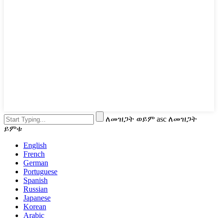
ለመዝጋት ወይም asc ለመዝጋት
ይምቱ
English
French
German
Portuguese
Spanish
Russian
Japanese
Korean
Arabic