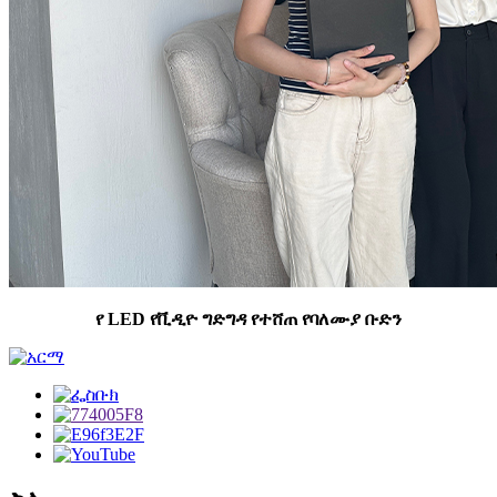
የ LED የቪዲዮ ግድግዳ የተሸጠ የባለሙያ ቡድን