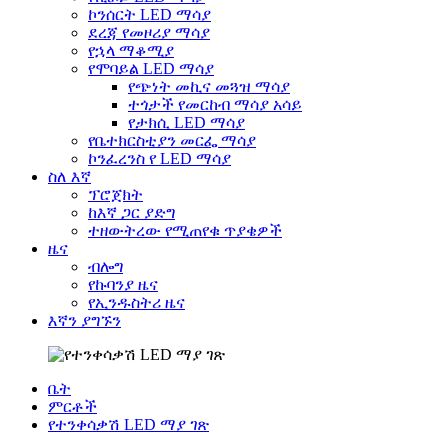
ኮንሰርት LED ማሳያ
ደረጃ የመዞሪያ ማሳያ
የኋላ ማቆሚያ
የሞባይል LED ማሳያ
የጭነት መኪና መጓዝ ማሳያ
ተጎታች የመርከብ ማሳያ አሳይ
የታክሲ LED ማሳያ
የቤተክርስቲያን መርፌ ማሳያ
ኮንፈረንስ የ LED ማሳያ
ስለ እኛ
ፕሮጀክት
ከእኛ ጋር ያድግ
ተዘውትረው የሚጠየቁ ጥያቄዎች
ዜና
ብሎግ
የኩባንያ ዜና
የኢንዱስትሪ ዜና
እኛን ያግኙን
ቤት
ምርቶች
የተንቀሳቃሽ LED ማያ ገጽ