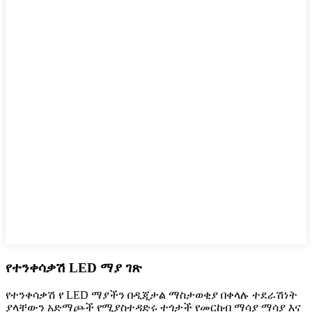
የተንቀሳቃሽ LED ማያ ገጽ
የተንቀሳቃሽ የ LED ማያችን በዲጂታል ማስታወቂያ በቀላሉ ተደራሽነት
ያላቸውን አድማጮች የሚያስተዳድሩ ተጎታች የመርከብ ማሳያ ማሳያ እና