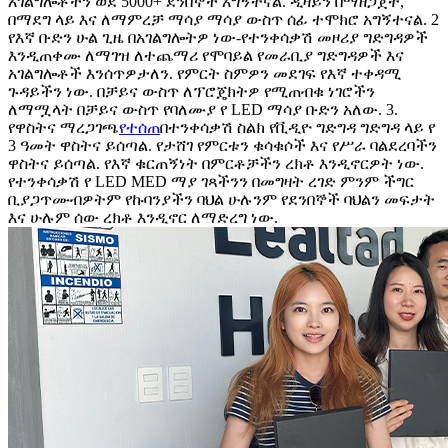
አገልግሎቶችን ወደ 5000+ ደንበኞች አግኝተናል. ዲዛይን በማዘጋጀት,
በማደግ ላይ እና ለማምረቻ ማሳያ ማሳያ ውስጥ ሰፊ ተሞክሮ አግኝተናል. 2
የእኛ ቡድን ሁል ጊዜ በአገልግሎትዎ ነው-የተንቀሳቃሽ መዞሪያ ግድግዳዎች
እንዲጠቀሙ ለማገዝ ለተጨማሪ የሞባይል የመራቢያ ግድግዳዎች እና
አገልግሎቶች እንሰጥዎታለን. የምርት ስምዎን መደገፍ የእኛ ተቀዳሚ
ጉዳይችን ነው. በቻይና ውስጥ ለፕሮጄክትዎ የሚጠብቁ ነገሮችን
ለማሟላት በቻይና ውስጥ የባለሙያ የ LED ማሳያ ቡድን አለው. 3.
የዋስትና ማረጋገጫ
የተሰጠ
በተንቀሳቃሽ ስልክ የቪዲዮ ግድግዳ ግድግዳ ላይ የ
3 ዓመት ዋስትና ይሰጣል. የታሸገ የምርቱን ቁሳቁሶች እና የሥራ ባልደረባችን
ዋስትና ይሰጣል. የእኛ ቁርጠኝነት በምርቶቻችን ረክቶ እንዲኖርዎት ነው.
የተንቀሳቃሽ የ LED MED ማያ ገጻችንን በመግዛት ረገድ ምንም ችግር
ቢያጋጥሙብዎትም የኩባንያችን ባህል ሁሉንም የደንበኞች ባህልን መፍታት
እና ሁሉም ሰው ረክቶ እንዲኖር ለማድረግ ነው.