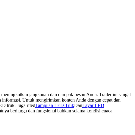
t, meningkatkan jangkauan dan dampak pesan Anda. Trailer ini sangat
kan informasi. Untuk mengirimkan konten Anda dengan cepat dan
ED truk. Juga rtled
Tampilan LED Truk
Dan
Layar LED
uatnya berharga dan fungsional bahkan selama kondisi cuaca