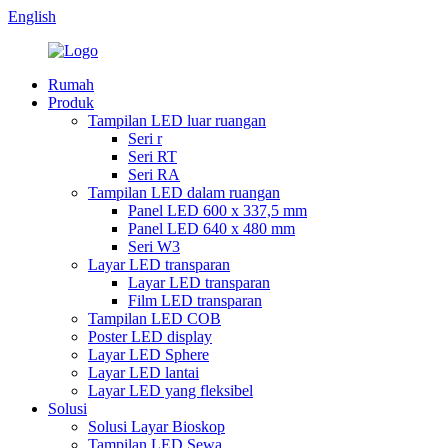
English
Rumah
Produk
Tampilan LED luar ruangan
Seri r
Seri RT
Seri RA
Tampilan LED dalam ruangan
Panel LED 600 x 337,5 mm
Panel LED 640 x 480 mm
Seri W3
Layar LED transparan
Layar LED transparan
Film LED transparan
Tampilan LED COB
Poster LED display
Layar LED Sphere
Layar LED lantai
Layar LED yang fleksibel
Solusi
Solusi Layar Bioskop
Tampilan LED Sewa