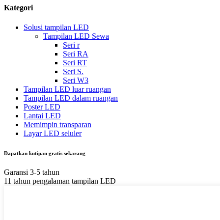
Kategori
Solusi tampilan LED
Tampilan LED Sewa
Seri r
Seri RA
Seri RT
Seri S.
Seri W3
Tampilan LED luar ruangan
Tampilan LED dalam ruangan
Poster LED
Lantai LED
Memimpin transparan
Layar LED seluler
Dapatkan kutipan gratis sekarang
Garansi 3-5 tahun
11 tahun pengalaman tampilan LED