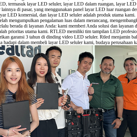
D, termasuk layar LED seluler, layar LED dalam ruangan, layar LED l
r lainnya di pasar, yang menggunakan panel layar LED luar ruangan den
layar LED komersial, dan layar LED seluler adalah produk utama kami. 
elah mengumpulkan pengalaman luas dalam merancang, mengembangka
elalu berada di layanan Anda: kami memberi Anda solusi dan layanan
ah prioritas utama kami. RTLED memiliki tim tampilan LED profesio
kan garansi 3 tahun di dinding video LED seluler. Rtled menjamin 
da hadapi dalam membeli layar LED seluler kami, budaya perusahaan 