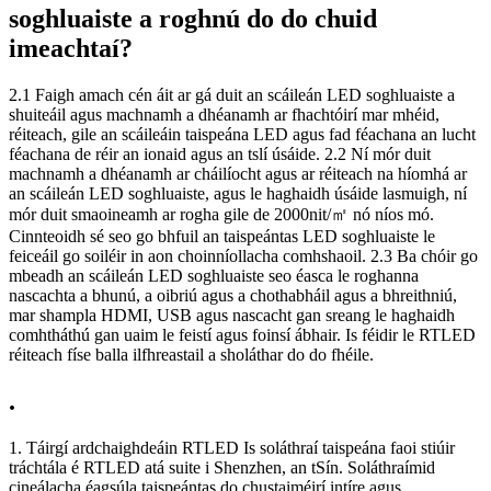
soghluaiste a roghnú do do chuid
imeachtaí?
2.1 Faigh amach cén áit ar gá duit an scáileán LED soghluaiste a
shuiteáil agus machnamh a dhéanamh ar fhachtóirí mar mhéid,
réiteach, gile an scáileáin taispeána LED agus fad féachana an lucht
féachana de réir an ionaid agus an tslí úsáide. 2.2 Ní mór duit
machnamh a dhéanamh ar cháilíocht agus ar réiteach na híomhá ar
an scáileán LED soghluaiste, agus le haghaidh úsáide lasmuigh, ní
mór duit smaoineamh ar rogha gile de 2000nit/㎡ nó níos mó.
Cinnteoidh sé seo go bhfuil an taispeántas LED soghluaiste le
feiceáil go soiléir in aon choinníollacha comhshaoil. 2.3 Ba chóir go
mbeadh an scáileán LED soghluaiste seo éasca le roghanna
nascachta a bhunú, a oibriú agus a chothabháil agus a bhreithniú,
mar shampla HDMI, USB agus nascacht gan sreang le haghaidh
comhtháthú gan uaim le feistí agus foinsí ábhair. Is féidir le RTLED
réiteach físe balla ilfhreastail a sholáthar do do fhéile.
.
1. Táirgí ardchaighdeáin RTLED Is soláthraí taispeána faoi stiúir
tráchtála é RTLED atá suite i Shenzhen, an tSín. Soláthraímid
cineálacha éagsúla taispeántas do chustaiméirí intíre agus