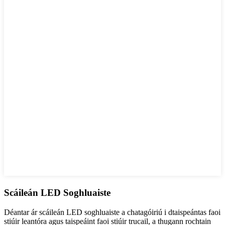
Scáileán LED Soghluaiste
Déantar ár scáileán LED soghluaiste a chatagóiriú i dtaispeántas faoi
stiúir leantóra agus taispeáint faoi stiúir trucail, a thugann rochtain