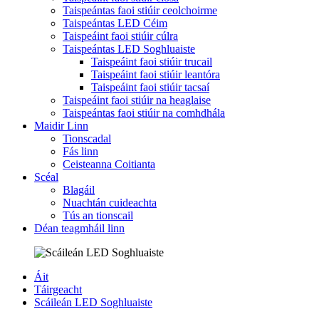
Taispeántas faoi stiúir ceolchoirme
Taispeántas LED Céim
Taispeáint faoi stiúir cúlra
Taispeántas LED Soghluaiste
Taispeáint faoi stiúir trucail
Taispeáint faoi stiúir leantóra
Taispeáint faoi stiúir tacsaí
Taispeáint faoi stiúir na heaglaise
Taispeántas faoi stiúir na comhdhála
Maidir Linn
Tionscadal
Fás linn
Ceisteanna Coitianta
Scéal
Blagáil
Nuachtán cuideachta
Tús an tionscail
Déan teagmháil linn
Áit
Táirgeacht
Scáileán LED Soghluaiste