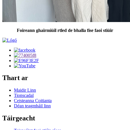
Foireann ghairmiúil rtled de bhalla físe faoi stiúir
Thart ar
Maidir Linn
Tionscadal
Ceisteanna Coitianta
Déan teagmháil linn
Táirgeacht