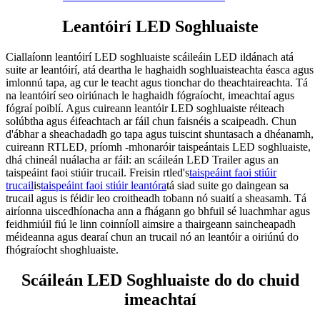
Leantóirí LED Soghluaiste
Ciallaíonn leantóirí LED soghluaiste scáileáin LED ildánach atá
suite ar leantóirí, atá deartha le haghaidh soghluaisteachta éasca agus
imlonnú tapa, ag cur le teacht agus tionchar do theachtaireachta. Tá
na leantóirí seo oiriúnach le haghaidh fógraíocht, imeachtaí agus
fógraí poiblí. Agus cuireann leantóir LED soghluaiste réiteach
solúbtha agus éifeachtach ar fáil chun faisnéis a scaipeadh. Chun
d'ábhar a sheachadadh go tapa agus tuiscint shuntasach a dhéanamh,
cuireann RTLED, príomh -mhonaróir taispeántais LED soghluaiste,
dhá chineál nuálacha ar fáil: an scáileán LED Trailer agus an
taispeáint faoi stiúir trucail. Freisin rtled's
taispeáint faoi stiúir
trucail
is
taispeáint faoi stiúir leantóra
tá siad suite go daingean sa
trucail agus is féidir leo croitheadh ​​tobann nó suaití a sheasamh. Tá
airíonna uiscedhíonacha ann a fhágann go bhfuil sé luachmhar agus
feidhmiúil fiú le linn coinníoll aimsire a thairgeann saincheapadh
méideanna agus dearaí chun an trucail nó an leantóir a oiriúnú do
fhógraíocht shoghluaiste.
Scáileán LED Soghluaiste do do chuid
imeachtaí