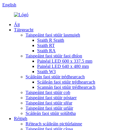
English
Áit
Táirgeacht
Taispeáint faoi stiúir lasmuigh
Sraith R Sraith
Sraith RT
Sraith RA
Taispeáint faoi stiúir faoi dhíon
Painéal LED 600 x 337.5 mm
Painéal LED 640 x 480 mm
Sraith W3
Scáileáin faoi stiúir trédhearcach
Scáileán faoi stiúir trédhearcach
Scannán faoi stiúir trédhearcach
Taispeáint faoi stiúir cob
Taispeáint faoi stiúir póstaer
Taispeáint faoi stiúir sféar
Taispeáint faoi stiúir urláir
Scáileán faoi stiúir solúbtha
Réitigh
Réiteach scáileáin pictiúrlainne
Taispeáint faoi stiúir cíosa