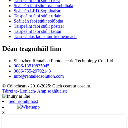
Taispeáint faoi stiúir cíosa
Scáileán faoi stiúir na comhdhála
Scáileán LED Soghluaiste
Taispeáint faoi stiúir urláir
Scáileán faoi stiúir solúbtha
Taispeáint faoi stiúir póstaer
Taispeáint faoi stiúir tacsaí
Taispeántas faoi stiúir trédhearcach
Déan teagmháil linn
Shenzhen Rentalled Photoelectric Technology Co., Ltd.
0086-13510835945
0086-755-29792143
info@rentalledsolution.com
© Cóipcheart - 2010-2025: Gach ceart ar cosaint.
Táirgí te
-
Lonlach
-
Amp soghluaiste
Seol ríomhphost
Whatsapp
x