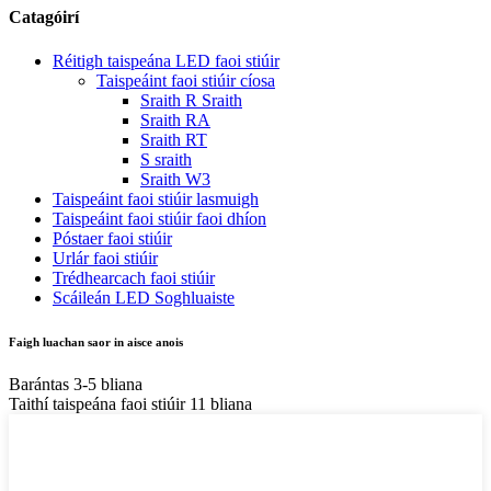
Catagóirí
Réitigh taispeána LED faoi stiúir
Taispeáint faoi stiúir cíosa
Sraith R Sraith
Sraith RA
Sraith RT
S sraith
Sraith W3
Taispeáint faoi stiúir lasmuigh
Taispeáint faoi stiúir faoi dhíon
Póstaer faoi stiúir
Urlár faoi stiúir
Trédhearcach faoi stiúir
Scáileán LED Soghluaiste
Faigh luachan saor in aisce anois
Barántas 3-5 bliana
Taithí taispeána faoi stiúir 11 bliana