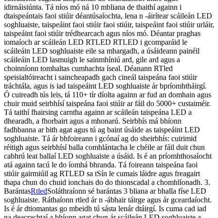
idirnáisiúnta. Tá níos mó ná 10 mbliana de thaithí againn i
dtaispeántais faoi stiúir déantúsaíochta, lena n -áirítear scáileán LED
soghluaiste, taispeáint faoi stiúir faoi stiúir, taispeáint faoi stiúir urláir,
taispeáint faoi stiúir trédhearcach agus níos mó. Déantar praghas
iomaíoch ar scáileán LED RTLED RTLED i gcomparáid le
scáileáin LED soghluaiste eile sa mhargadh, a úsáideann painéil
scáileáin LED lasmuigh le sainmhíniú ard, gile ard agus a
choinníonn tomhaltas cumhachta íseal. Déanann RTled
speisialtóireacht i saincheapadh gach cineál taispeána faoi stiúir
tráchtála, agus is iad taispeáint LED soghluaiste ár bpríomhtháirgí.
Ó cuireadh tús leis, tá 110+ tír díolta againn ar fud an domhain agus
chuir muid seirbhísí taispeána faoi stiúir ar fáil do 5000+ custaiméir.
Tá taithí fhairsing carntha againn ar scáileán taispeána LED a
dhearadh, a fhorbairt agus a mhonarú. Seirbhís má bhíonn
fadhbanna ar bith agat agus tú ag baint úsáide as taispeáint LED
soghluaiste. Tá ár bhfoireann i gcónaí ag do sheirbhís: cuirimid
réitigh agus seirbhísí balla comhlántacha le chéile ar fáil duit chun
cabhrú leat ballaí LED soghluaiste a úsáid. Is é an príomhthosaíocht
atá againn tacú le do íomhá bhranda. Tá foireann taispeána faoi
stiúir gairmiúil ag RTLED sa tSín le cumais láidre agus freagairt
thapa chun do chuid ionchais do do thionscadal a chomhlíonadh. 3.
Barántas
Rtled
Soláthraíonn sé barántas 3 bliana ar bhalla físe LED
soghluaiste. Ráthaíonn rtled ár n -ábhair táirge agus ár gceardaíocht.
Is é ár dtiomantas go mbeidh tú sásta lenár dtáirgí. Is cuma cad iad
na deacrachtaí a bhíonn agat chun ár scáileán LED soghluaiste a