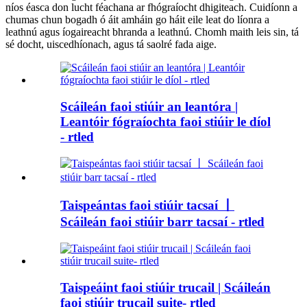
níos éasca don lucht féachana ar fhógraíocht dhigiteach. Cuidíonn a
chumas chun bogadh ó áit amháin go háit eile leat do líonra a
leathnú agus íogaireacht bhranda a leathnú. Chomh maith leis sin, tá
sé docht, uiscedhíonach, agus tá saolré fada aige.
Scáileán faoi stiúir an leantóra |
Leantóir fógraíochta faoi stiúir le díol
- rtled
Taispeántas faoi stiúir tacsaí 丨
Scáileán faoi stiúir barr tacsaí - rtled
Taispeáint faoi stiúir trucail | Scáileán
faoi stiúir trucail suite- rtled