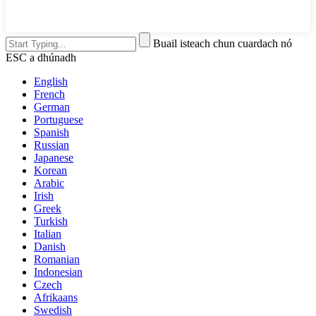
Buail isteach chun cuardach nó
ESC a dhúnadh
English
French
German
Portuguese
Spanish
Russian
Japanese
Korean
Arabic
Irish
Greek
Turkish
Italian
Danish
Romanian
Indonesian
Czech
Afrikaans
Swedish