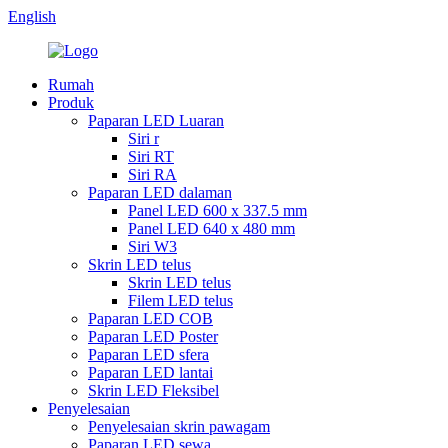
English
Rumah
Produk
Paparan LED Luaran
Siri r
Siri RT
Siri RA
Paparan LED dalaman
Panel LED 600 x 337.5 mm
Panel LED 640 x 480 mm
Siri W3
Skrin LED telus
Skrin LED telus
Filem LED telus
Paparan LED COB
Paparan LED Poster
Paparan LED sfera
Paparan LED lantai
Skrin LED Fleksibel
Penyelesaian
Penyelesaian skrin pawagam
Paparan LED sewa