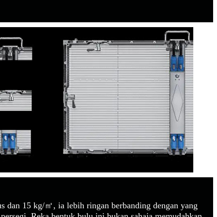
us dan 15 kg/㎡, ia lebih ringan berbanding dengan yang
r persegi. Reka bentuk bulu ini bukan sahaja memudahkan