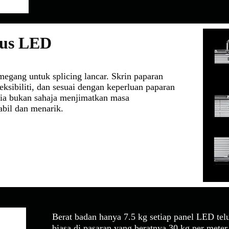
elus LED
emegang untuk splicing lancar. Skrin paparan
ibiliti, dan sesuai dengan keperluan paparan
 ia bukan sahaja menjimatkan masa
abil dan menarik.
Berat badan hanya 7.5 kg setiap panel LED tel
biasa di pasaran yang beratnya 30 kg per mete