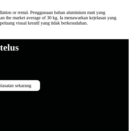
nstallation or rental. Penggunaan bahan aluminium mati yang
 than the market average of 30 kg. Ia menawarkan kejelasan yang
peluang visual kreatif yang tidak berkesudahan.
telus
Siasatan sekarang