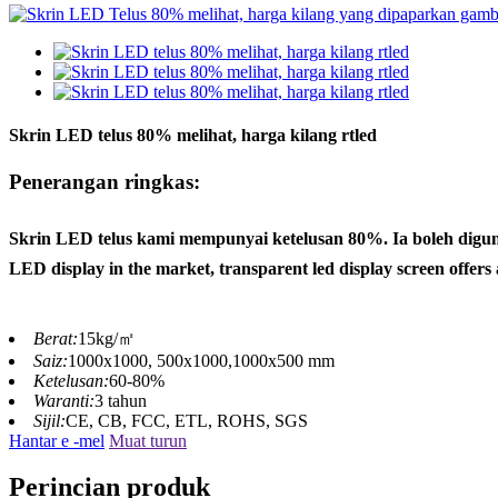
Skrin LED telus 80% melihat, harga kilang rtled
Penerangan ringkas:
Skrin LED telus kami mempunyai ketelusan 80%. Ia boleh diguna
LED display in the market, transparent led display screen offers a
Berat:
15kg/㎡
Saiz:
1000x1000, 500x1000,1000x500 mm
Ketelusan:
60-80%
Waranti:
3 tahun
Sijil:
CE, CB, FCC, ETL, ROHS, SGS
Hantar e -mel
Muat turun
Perincian produk