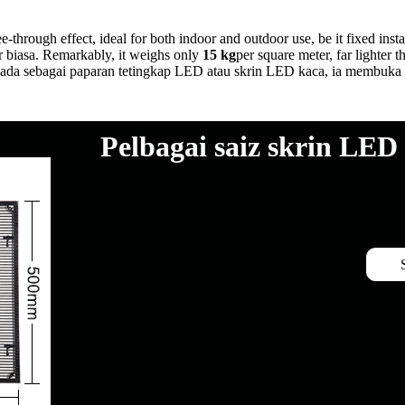
see-through effect, ideal for both indoor and outdoor use, be it fixed i
 biasa. Remarkably, it weighs only
15 kg
per square meter, far lighter
a ada sebagai paparan tetingkap LED atau skrin LED kaca, ia membuka 
Pelbagai saiz skrin LED 