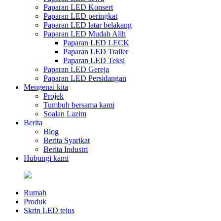
Paparan LED Konsert
Paparan LED peringkat
Paparan LED latar belakang
Paparan LED Mudah Alih
Paparan LED LECK
Paparan LED Trailer
Paparan LED Teksi
Paparan LED Gereja
Paparan LED Persidangan
Mengenai kita
Projek
Tumbuh bersama kami
Soalan Lazim
Berita
Blog
Berita Syarikat
Berita Industri
Hubungi kami
Rumah
Produk
Skrin LED telus