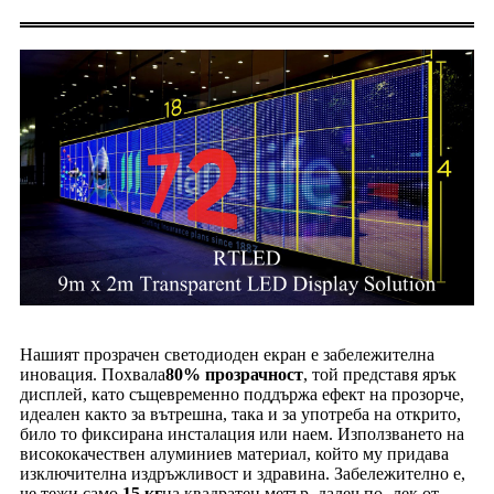
Нашият прозрачен светодиоден екран е забележителна
иновация. Похвала
80% прозрачност
, той представя ярък
дисплей, като същевременно поддържа ефект на прозорче,
идеален както за вътрешна, така и за употреба на открито,
било то фиксирана инсталация или наем. Използването на
висококачествен алуминиев материал, който му придава
изключителна издръжливост и здравина. Забележително е,
че тежи само
15 кг
на квадратен метър, далеч по -лек от