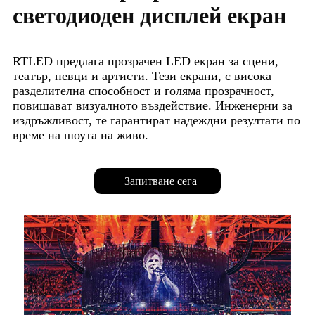
светодиоден дисплей екран
RTLED предлага прозрачен LED екран за сцени,
театър, певци и артисти. Тези екрани, с висока
разделителна способност и голяма прозрачност,
повишават визуалното въздействие. Инженерни за
издръжливост, те гарантират надеждни резултати по
време на шоута на живо.
Запитване сега