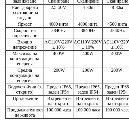
задвижване
Сканиране
Сканиране
Сканиране
Най -доброто
2.5-50M
4-80m
8-80м
разстояние за
гледане
Яркост
4000 нита
4000 нита
4500 нита
Скорост на
3840Hz
3840Hz
3840Hz
опресняване
Входно
AC110V/220V
AC110V/220V
AC110V/220
напрежение
± 10%
± 10%
± 10%
Максимална
400W
400W
400W
консумация на
енергия
Средна
200W
200W
200W
консумация на
енергия
Водоустойчив (за
Преден IP65,
Преден IP65,
Преден IP65
открито)
заден IP54
заден IP54
заден IP54
Приложение
Вътрешен и
Вътрешен и
Вътрешен 
на открито
на открито
на открито
Продължителност
100 000 часа
100 000 часа
100 000 час
на живота