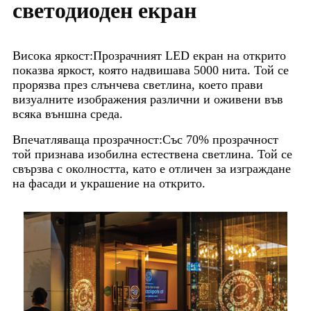
светодиоден екран
Висока яркост:
Прозрачният LED екран на открито
показва яркост, която надвишава 5000 нита. Той се
прорязва през слънчева светлина, което прави
визуалните изображения различни и оживени във
всяка външна среда.
Впечатляваща прозрачност:
Със 70% прозрачност
той признава изобилна естествена светлина. Той се
свързва с околността, като е отличен за изграждане
на фасади и украшение на открито.