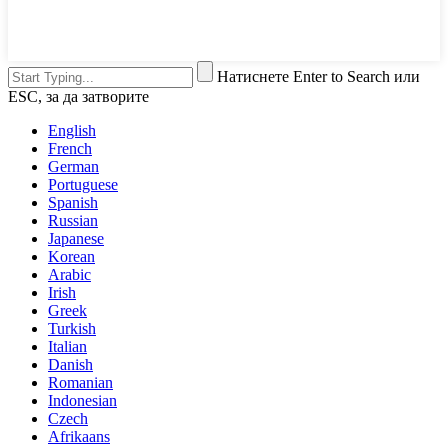
Натиснете Enter to Search или
ESC, за да затворите
English
French
German
Portuguese
Spanish
Russian
Japanese
Korean
Arabic
Irish
Greek
Turkish
Italian
Danish
Romanian
Indonesian
Czech
Afrikaans