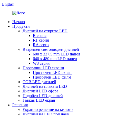
English
Начало
Продукти
Дисплей на открито LED
R серия
RT серия
RA серия
Вътрешен светодиоден дисплей
600 x 337,5 mm LED панел
640 x 480 mm LED панел
W3 серия
Прозрачни LED екрани
Прозрачен LED екран
Прозрачен LED филм
COB LED дисплей
Дисплей на плаката LED
Дисплей LED сфера
Подобен LED дисплей
Гъвкав LED екран
Решения
Екранно решение на киното
Дисплей на LED под наем