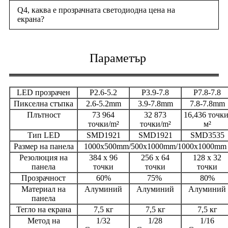
Q4, каква е прозрачната светодиодна цена на
екрана?
Параметър
LED прозрачен
P2.6-5.2
P3.9-7.8
P7.8-7.8
Пикселна стъпка
2.6-5.2mm
3.9-7.8mm
7.8-7.8mm
Плътност
73 964
32 873
16,436 точки
точки/m²
точки/m²
м²
Тип LED
SMD1921
SMD1921
SMD3535
Размер на панела
1000x500mm/500x1000mm/1000x1000mm
Резолюция на
384 x 96
256 x 64
128 x 32
панела
точки
точки
точки
Прозрачност
60%
75%
80%
Материал на
Алуминий
Алуминий
Алуминий
панела
Тегло на екрана
7,5 кг
7,5 кг
7,5 кг
Метод на
1/32
1/28
1/16