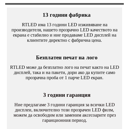
13 години фабрика
RTLED има 13 години LED изживяване на
производителя, нашето прозрачно LED качеството на
екрана е стабилно и ние продаваме LED дисплей на
клиентите директно с фабрична цена.
Безплатен печат на лого
RTLED може да безплатно лого на печат както на LED
дисплей, така и на пакети, дори ако да купите само
прозрачна проба от 1 парче LED екран.
3 години гаранция
Ние предлагаме 3 години гаранция за всички LED
дисплеи, включително този прозрачен LED филм,
можем да освободим или заменим аксесоарите през
гаранционния период.