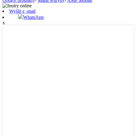
Gorące produkty
-
Mapa witryny
-
AMP Mobile
Wyślij e -mail
WhatsApp
x