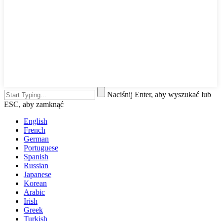
Naciśnij Enter, aby wyszukać lub
ESC, aby zamknąć
English
French
German
Portuguese
Spanish
Russian
Japanese
Korean
Arabic
Irish
Greek
Turkish