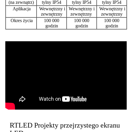
(na zewnątrz)
tylny IP54
tylny IP54
tylny IP54
Aplikacja
Wewnętrzny i
Wewnętrzny i
Wewnętrzny i
zewnętrzny
zewnętrzny
zewnętrzny
Okres życia
100 000
100 000
100 000
godzin
godzin
godzin
RTLED Projekty przejrzystego ekranu