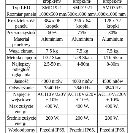
kropki/m²
kropki/m²
kropek/m²
Typ LED
SMD1921
SMD1921
SMD3535
Rozmiar panelu
1000x500 mm/500x1000 mm/1000x1000 mm
Rozdzielczość
384 x 96
256 x 64
128 x 32
panelu
kropek
kropki
kropki
Przezroczystość
60%
75%
80%
Materiał
Aluminium
Aluminium
Aluminium
panelowy
Waga ekranu
7,5 kg
7,5 kg
7,5 kg
Metoda napędu
1/32 Skan
1/28 Skan
1/16 Skan
Najlepszy
2,5-50 m
4-80m
8-80m
odległość
oglądania
Jasność
4000 nitów
4000 nitów
4500 nitów
Odświeżanie
3840 Hz
3840 Hz
3840 Hz
Napięcie
AC110V/220V
AC110V/220V
AC110V/220V
wejściowe
± 10%
± 10%
± 10%
Max zużycie
400 W.
400 W.
400 W.
energii
Średnie zużycie
200 W.
200 W.
200 W.
energii
Wodoodporny
Przedni IP65,
Przedni IP65,
Przedni IP65,