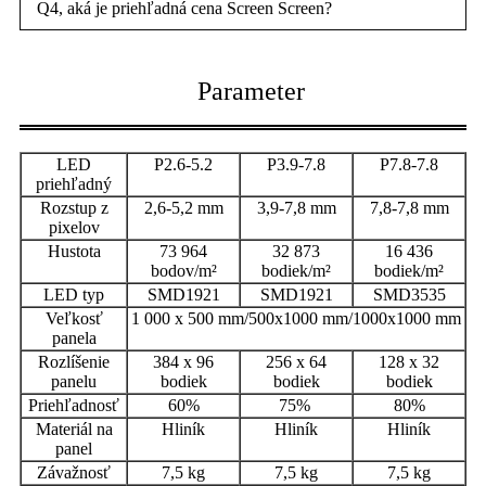
Q4, aká je priehľadná cena Screen Screen?
Parameter
LED
P2.6-5.2
P3.9-7.8
P7.8-7.8
priehľadný
Rozstup z
2,6-5,2 mm
3,9-7,8 mm
7,8-7,8 mm
pixelov
Hustota
73 964
32 873
16 436
bodov/m²
bodiek/m²
bodiek/m²
LED typ
SMD1921
SMD1921
SMD3535
Veľkosť
1 000 x 500 mm/500x1000 mm/1000x1000 mm
panela
Rozlíšenie
384 x 96
256 x 64
128 x 32
panelu
bodiek
bodiek
bodiek
Priehľadnosť
60%
75%
80%
Materiál na
Hliník
Hliník
Hliník
panel
Závažnosť
7,5 kg
7,5 kg
7,5 kg