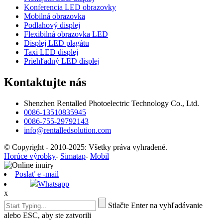
Konferencia LED obrazovky
Mobilná obrazovka
Podlahový displej
Flexibilná obrazovka LED
Displej LED plagátu
Taxi LED displej
Priehľadný LED displej
Kontaktujte nás
Shenzhen Rentalled Photoelectric Technology Co., Ltd.
0086-13510835945
0086-755-29792143
info@rentalledsolution.com
© Copyright - 2010-2025: Všetky práva vyhradené.
Horúce výrobky
-
Simatap
-
Mobil
Poslať e -mail
Whatsapp
x
Stlačte Enter na vyhľadávanie
alebo ESC, aby ste zatvorili