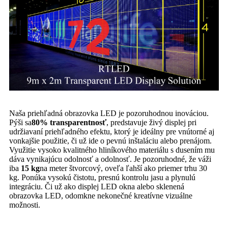
Naša priehľadná obrazovka LED je pozoruhodnou inováciou.
Pýši sa
80% transparentnosť
, predstavuje živý displej pri
udržiavaní priehľadného efektu, ktorý je ideálny pre vnútorné aj
vonkajšie použitie, či už ide o pevnú inštaláciu alebo prenájom.
Využitie vysoko kvalitného hliníkového materiálu s dusením mu
dáva vynikajúcu odolnosť a odolnosť. Je pozoruhodné, že váži
iba
15 kg
na meter štvorcový, oveľa ľahší ako priemer trhu 30
kg. Ponúka vysokú čistotu, presnú kontrolu jasu a plynulú
integráciu. Či už ako displej LED okna alebo sklenená
obrazovka LED, odomkne nekonečné kreatívne vizuálne
možnosti.