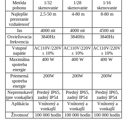
Metóda
1/32
1/28
1/16
pohonu
skenovanie
skenovanie
skenovanie
Najlepšie
2,5-50 m
4-80 m
8-80 m
prezeranie
vzdialenosť
Jas
4000 nit
4000 nit
4500 nit
Osviežovacia
3840Hz
3840Hz
3840Hz
frekvencia
Vstupné
AC110V/220V
AC110V/220V
AC110V/220V
napätie
± 10%
± 10%
± 10%
Maximálna
400 W
400 W
400 W
spotreba
energie
Priemerná
200W
200W
200W
spotreba
energie
Nepremokavé
Predný IP65,
Predný IP65,
Predný IP65,
(pre vonkajšie)
zadný IP54
zadný IP54
zadný IP54
Aplikácia
Vnútorný a
Vnútorný a
Vnútorný a
vonkajší
vonkajší
vonkajší
Životnosť
100 000 hodín
100 000 hodín
100 000 hodín