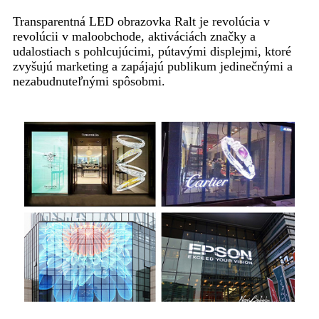
Transparentná LED obrazovka Ralt je revolúcia v
revolúcii v maloobchode, aktiváciách značky a
udalostiach s pohlcujúcimi, pútavými displejmi, ktoré
zvyšujú marketing a zapájajú publikum jedinečnými a
nezabudnuteľnými spôsobmi.