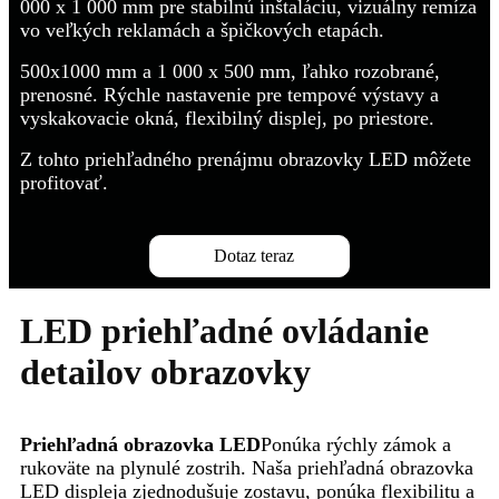
000 x 1 000 mm pre stabilnú inštaláciu, vizuálny remíza
vo veľkých reklamách a špičkových etapách.
500x1000 mm a 1 000 x 500 mm, ľahko rozobrané,
prenosné. Rýchle nastavenie pre tempové výstavy a
vyskakovacie okná, flexibilný displej, po priestore.
Z tohto priehľadného prenájmu obrazovky LED môžete
profitovať.
Dotaz teraz
LED priehľadné ovládanie
detailov obrazovky
Priehľadná obrazovka LED
Ponúka rýchly zámok a
rukoväte na plynulé zostrih. Naša priehľadná obrazovka
LED displeja zjednodušuje zostavu, ponúka flexibilitu a