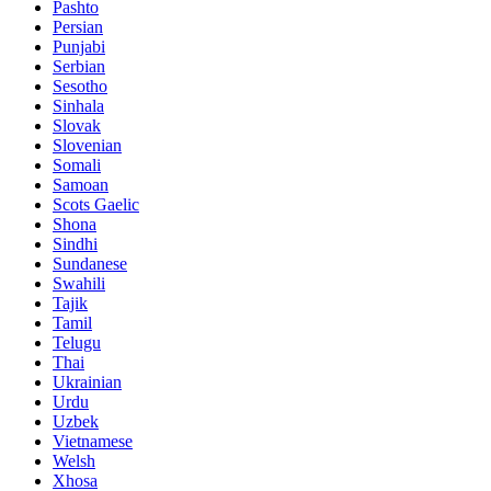
Pashto
Persian
Punjabi
Serbian
Sesotho
Sinhala
Slovak
Slovenian
Somali
Samoan
Scots Gaelic
Shona
Sindhi
Sundanese
Swahili
Tajik
Tamil
Telugu
Thai
Ukrainian
Urdu
Uzbek
Vietnamese
Welsh
Xhosa