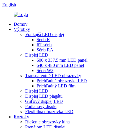
English
Domov
Výrobky
Vonkajší LED displej
Séria R
RT séria
Séria RA
Displej LED
600 x 337,5 mm LED panel
640 x 480 mm LED panel
Séria W3
Transparentné LED obrazovky
Priehľadná obrazovka LED
Priehľadný LED film
Displej LED
Displej LED plagátu
Guľový displej LED
Podlahový displej
Flexibilná obrazovka LED
Roztoky
Riešenie obrazovky kina
Prenájom LED displej