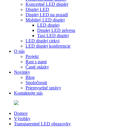
Koncertné LED displej
Displej LED
Displej LED na pozadí
Mobilný LED displej
LED displej
Displej LED prívesu
Taxi LED displej
LED displej cirkvi
LED displej konferencie
O nás
Projekt
Rast s nami
Časté otázky
Novinky
Blog
Spoločnosti
Priemyselné správy
Kontaktujte nás
Domov
Výrobky
Transparentné LED obrazovky