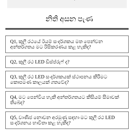
නිති අසන පැණ
Q1, කුලී රථයේ ඊයම් සංදර්ශකය මත පෙන්වන
අන්තර්ගතය මට රිසිකරණය කළ හැකිද?
Q2, කුලී රථ LED ඩිස්ප්රූෆ් ද?
Q3, කුලී රථ LED සංදර්ශකයක් ස්ථාපනය කිරීමට
කොපමණ කාලයක් ගතවේද?
Q4, මට පෙන්විය හැකි අන්තර්ගතයට කිසියම් සීමාවක්
තිබේද?
Q5, වාණිජ නොවන අරමුණු සඳහා මට කුලී රථ LED
සංදර්ශනය භාවිතා කළ හැකිද?