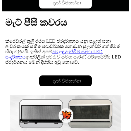
දැන් විමසන්න
මැට් පීසී කවරය
ක්රෙඩ්රල් කුලී රථය LED ​​ප්රදර්ශනය යනු පළාත් සභා
ආවරණයක් සහිත පරාවර්තක නොවන සුලුන්ඩර් ශක්තිමත්
හිරු එළියයි. ඉතින් අපේ
වෙළඳ දැන්වීම් සඳහා LED
සංදර්ශකය
ඇක්රිලික් පුවරුව සමඟ පැරණි වර්ෂෙයිපීසි LED
ප්රදර්ශනය මෙන් දීප්තිය අඩු නොවේ.
දැන් විමසන්න