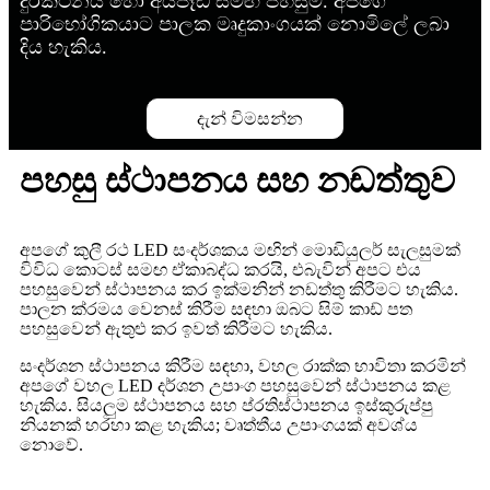
දුරකථනය හෝ අයිපෑඩ් සමඟ පහසුම. අපගේ
පාරිභෝගිකයාට පාලක මෘදුකාංගයක් නොමිලේ ලබා
දිය හැකිය.
දැන් විමසන්න
පහසු ස්ථාපනය සහ නඩත්තුව
අපගේ කුලී රථ LED සංදර්ශකය මඟින් මොඩියුලර් සැලසුමක්
විවිධ කොටස් සමඟ ඒකාබද්ධ කරයි, එබැවින් අපට එය
පහසුවෙන් ස්ථාපනය කර ඉක්මනින් නඩත්තු කිරීමට හැකිය.
පාලන ක්රමය වෙනස් කිරීම සඳහා ඔබට සිම් කාඩ් පත
පහසුවෙන් ඇතුළු කර ඉවත් කිරීමට හැකිය.
සංදර්ශන ස්ථාපනය කිරීම සඳහා, වහල රාක්ක භාවිතා කරමින්
අපගේ වහල LED දර්ශන උපාංග පහසුවෙන් ස්ථාපනය කළ
හැකිය. සියලුම ස්ථාපනය සහ ප්රතිස්ථාපනය ඉස්කුරුප්පු
නියනක් හරහා කළ හැකිය; වෘත්තීය උපාංගයක් අවශ්ය
නොවේ.