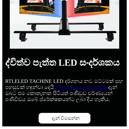
ද්විත්ව පැත්ත LED සංදර්ශකය
RTLELED TACHINE LED දර්ශනය නව මට්ටමක් සහ
පහසුවක් හඳුන්වා දෙයි
එළිමහන් වෙළඳ දැන්වීම්.
දැන්
ඔබට එම කොතැනක සිටියත් පණිවුඩ වර්ණයෙන්
පණිවිඩය ඔබේ ප්රේක්ෂකයන්ට ලබා දිය හැකිය.
දැන් විමසන්න