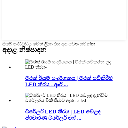
ඔබේ පණිවිඩය මෙහි ලියා එය අප වෙත යවන්න
අදාළ නිෂ්පාදන
ට්රක් ඊයම් සංදර්ශකය | ට්රක් සවිකිරීම
LED තිරය - ආර් ...
ට්රේලර් LED තිරය | LED වෙළඳ
ප්රචාරණ ට්රේලර් එෆ් ...