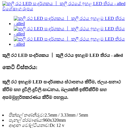
කුලී රථ LED සංදර්ශකය 丨 කුලී රථය ඉහළම LED තිරය - alled
කෙටි විස්තරය:
කුලී රථ ඉහළම LED සංදර්ශකය ස්ථාපනය කිරීම, ජලය-සනාථ
කිරීම සහ දූවිලි-දූවිලි-සාධනය, බලශක්ති ඉතිරිකිරීම් සහ
අසමමුහුර්තකරණය කිරීම පහසුය.
පික්සල් තණතීරුව:
2.5mm / 3.33mm / 5mm
පැනල් ප්රමාණය:
960x320mm
ආදාන වෝල්ටීයතාව:
Dc 12 v