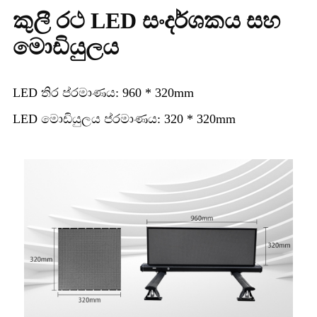
කුලී රථ LED සංදර්ශකය සහ
මොඩියුලය
LED තිර ප්රමාණය: 960 * 320mm
LED මොඩියුලය ප්රමාණය: 320 * 320mm