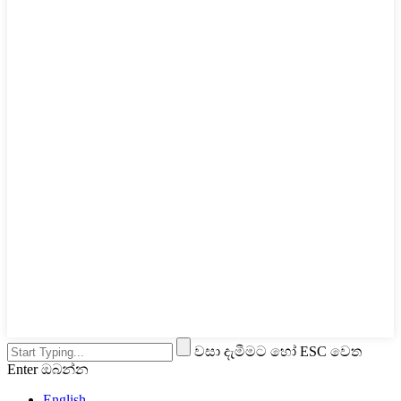
වසා දැමීමට හෝ ESC වෙත
Enter ඔබන්න
English