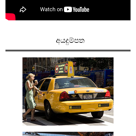
අයදුම්පත