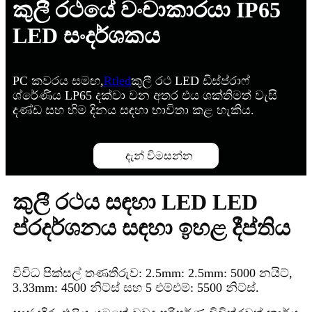
කුලී රථයේ වංචාකාරයා IP65
LED සංදර්ශකය
PC කවරය සමඟ,
Rtled
කුලී රථ LED ඩිස්ප්රාෆ්
ශ්රේණිය LP65 දක්වා වන අතර එය ශක්තිමත් වැසි
දණ්ඩ සහ හිම දිනය සඳහා භාවිතා කළ හැකිය.
දැන් විමසන්න
කුලී රථය සඳහා LED LED
ප්රදර්ශනය සඳහා ඉහළ දීප්තිය
විවිධ පික්සල් තණතීරුව: 2.5mm: 2.5mm: 5000 නයිට්,
3.33mm: 4500 නිට්ස් සහ 5 එම්එම්: 5500 නිට්ස්.