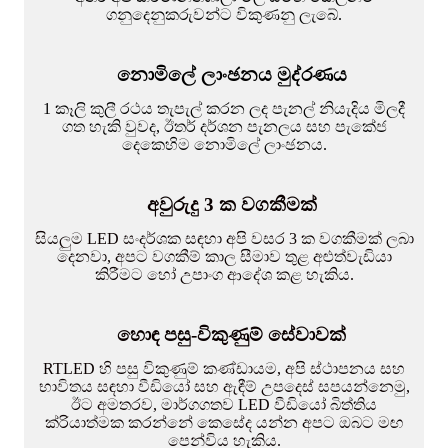
ගනුදෙනුකරුවන්ට විකුණනු ලැබේ.
නොමිලේ ලාංඡනය මුද්රණය
1 කෑලි කුලී රථය තැපැල් කරන ලද පැනල් නියැදිය මිලදී
ගත හැකි වුවද, ඊතර් දර්ශන පැනලය සහ පැකේජ
දෙකෙහිම නොමිලේ ලාංඡනය.
අවුරුදු 3 ක වගකීමක්
සියලුම LED සංදර්ශක සඳහා අපි වසර 3 ක වගකීමක් ලබා
දෙනවා, අපට වගකීම් කාල සීමාව තුළ අළුත්වැඩියා
කිරීමට හෝ උපාංග ආදේශ කළ හැකිය.
හොඳ පසු-විකුණුම් සේවාවක්
RTLED හි පසු විකුණුම් කණ්ඩායම, අපි ස්ථාපනය සහ
භාවිතය සඳහා වීඩියෝ සහ ඇඳීම් උපදෙස් සපයන්නෙමු,
ඊට අමතරව, මාර්ගගතව LED වීඩියෝ බිත්තිය
ක්රියාත්මක කරන්නේ කෙසේද යන්න අපට ඔබට මඟ
පෙන්විය හැකිය.