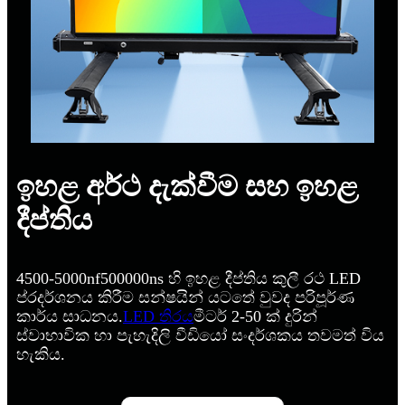
ඉහළ අර්ථ දැක්වීම සහ ඉහළ
දීප්තිය
4500-5000nf500000ns හි ඉහළ දීප්තිය කුලී රථ LED
ප්රදර්ශනය කිරීම සන්ෂයින් යටතේ වුවද පරිපූර්ණ
කාර්ය සාධනය.
LED තිරය
මීටර් 2-50 ක් දුරින්
ස්වාභාවික හා පැහැදිලි වීඩියෝ සංදර්ශකය තවමත් විය
හැකිය.