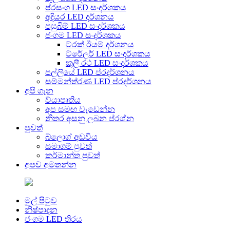
ප්රසංග LED සංදර්ශකය
අදියර LED දර්ශනය
පසුබිම් LED සංදර්ශකය
ජංගම LED සංදර්ශකය
ට්රක් ඊයම් දර්ශනය
ට්රේලර් LED සංදර්ශකය
කුලී රථ LED සංදර්ශකය
පල්ලියේ LED ප්රදර්ශනය
සම්මන්ත්රණ LED ප්රදර්ශනය
අපි ගැන
ව්යාපෘතිය
අප සමඟ වැඩෙන්න
නිතර අසනු ලබන ප්රශ්න
පුවත්
බ්ලොග් අඩවිය
සමාගම් පුවත්
කර්මාන්ත පුවත්
අපව අමතන්න
මුල් පිටුව
නිෂ්පාදන
ජංගම LED තිරය