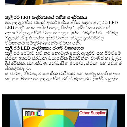
කුලී රථ LED සංදර්ශකයේ ගතික සංදර්ශකය
වෙළඳ දැන්වීම් වඩාත් ආකර්ෂණීය කිරීම සඳහා කුලී රථ LED
LED සංදර්ශනය මඟින් පෙළ, පින්තූර, ගුයිෆ් සහ වෙනත්
ආකෘති වල දැන්වීම් වාදනය කළ හැකිය. එබැවින් එය ප්රබල
බලපෑමක් ඇති කරන අතර වාහන වෙළඳ දැන්වීම්වල
වටිනාකම සම්පූර්ණයෙන්ම වටහා ගනී.
කුලී රථ LED සංදර්ශකය ජංගම විකාශනය
කුලී රථ රේඛාව සවි කර නොමැති අතර, ඇතුළුව සහ පිටවීමේ
ස්ථාන අතරට ප්රධාන ව්යාපාරික දිස්ත්රික්ක, වාණිජ හා මූල්ය
දිස්ත්රික්ක, ජනාකීර්ණ නේවාසික ප්රදේශ, ස්ථාන සහ වෙනත්
ප්රදේශවලට.
සංචාරක, නිවාස, ව්යාපාරික චාරිකාව සහ සාප්පු සවාරි සඳහා
ඉහළ සංඛ්යාත වෙළඳ දැන්වීම් මගින් බලපෑමට ලක්විය යුතුය.