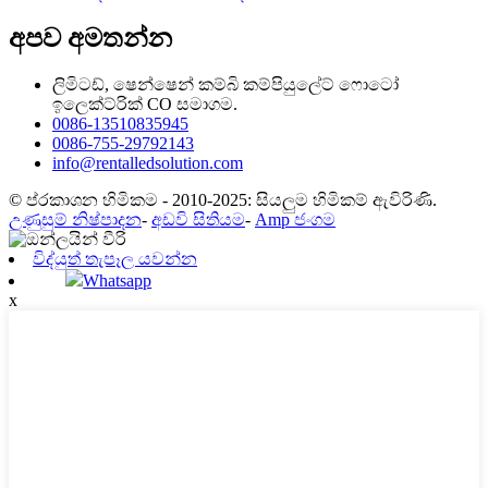
අපව අමතන්න
ලිමිටඩ්, ෂෙන්ෂෙන් කම්බි කම්පියුලේට් ෆොටෝ
ඉලෙක්ට්රික් CO සමාගම.
0086-13510835945
0086-755-29792143
info@rentalledsolution.com
© ප්රකාශන හිමිකම - 2010-2025: සියලුම හිමිකම් ඇවිරිණි.
උණුසුම් නිෂ්පාදන
-
අඩවි සිතියම
-
Amp ජංගම
විද්යුත් තැපෑල යවන්න
Whatsapp
x