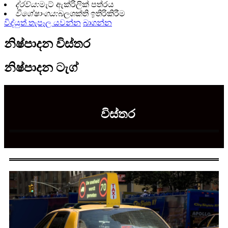
ද්රව්ය:
මැට් ඇක්රිලික් පත්රය
විශේෂාංගය:
බලශක්ති ඉතිරිකිරීම
විද්යුත් තැපෑල යවන්න
බාගන්න
නිෂ්පාදන විස්තර
නිෂ්පාදන ටැග්
විස්තර