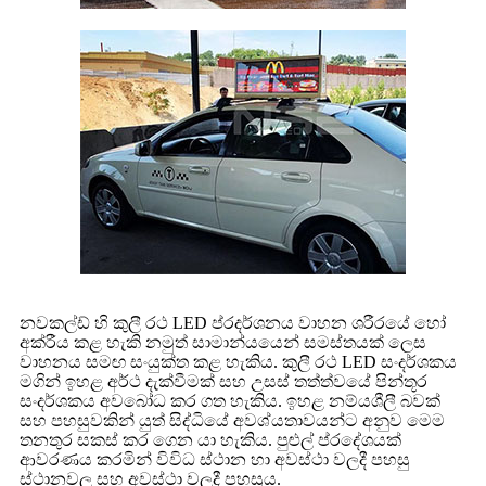
නවකල්ඩ් හි කුලී රථ LED ප්රදර්ශනය වාහන ශරීරයේ හෝ
අක්රීය කළ හැකි නමුත් සාමාන්යයෙන් සමස්තයක් ලෙස
වාහනය සමඟ සංයුක්ත කළ හැකිය. කුලී රථ LED සංදර්ශකය
මගින් ඉහළ අර්ථ දැක්වීමක් සහ උසස් තත්ත්වයේ පින්තූර
සංදර්ශකය අවබෝධ කර ගත හැකිය. ඉහළ නම්යශීලී බවක්
සහ පහසුවකින් යුත් සිද්ධියේ අවශ්යතාවයන්ට අනුව මෙම
තනතුර සකස් කර ගෙන යා හැකිය. පුළුල් ප්රදේශයක්
ආවරණය කරමින් විවිධ ස්ථාන හා අවස්ථා වලදී පහසු
ස්ථානවල සහ අවස්ථා වලදී පහසුය.