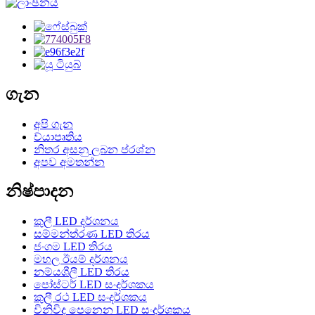
ගැන
අපි ගැන
ව්යාපෘතිය
නිතර අසනු ලබන ප්රශ්න
අපව අමතන්න
නිෂ්පාදන
කුලී LED දර්ශනය
සම්මන්ත්රණ LED තිරය
ජංගම LED තිරය
මහල ඊයම් දර්ශනය
නම්යශීලී LED තිරය
පෝස්ටර් LED සංදර්ශකය
කුලී රථ LED සංදර්ශකය
විනිවිද පෙනෙන LED සංදර්ශකය