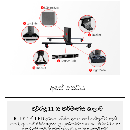
අපේ සේවය
අවුරුදු 11 ක කර්මාන්ත ශාලාව
RTLED හි LED දර්ශන නිෂ්පාදකයාගේ අත්දැකීම් ඇති
අතර, අපගේ නිෂ්පාදනවල ගුණාත්මකභාවය ස්ථාවර වන
අතර අපි කර්මාන්තශාලා මිල සමඟ කෙලින්ම