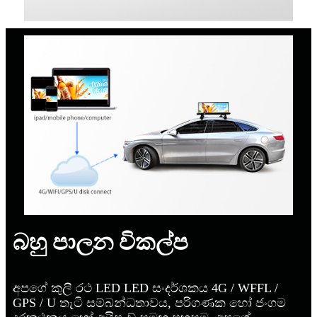
බහු පාලන විකල්ප
අපගේ කුලී රථ LED LED සංදර්ශකය 4G / WFFL /
GPS / U තැටි සම්බන්ධතාවය, පරිගණක හෝ ජංගම