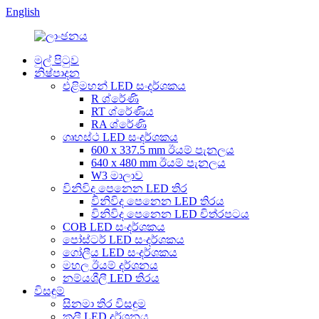
English
මුල් පිටුව
නිෂ්පාදන
එළිමහන් LED සංදර්ශකය
R ශ්රේණි
RT ශ්රේණිය
RA ශ්රේණි
ගෘහස්ථ LED සංදර්ශකය
600 x 337.5 mm ඊයම් පැනලය
640 x 480 mm ඊයම් පැනලය
W3 මාලාව
විනිවිද පෙනෙන LED තිර
විනිවිද පෙනෙන LED තිරය
විනිවිද පෙනෙන LED චිත්රපටය
COB LED සංදර්ශකය
පෝස්ටර් LED සංදර්ශකය
ගෝලීය LED ​​සංදර්ශකය
මහල ඊයම් දර්ශනය
නම්යශීලී LED තිරය
විසඳුම්
සිනමා තිර විසඳුම
කුලී LED දර්ශනය