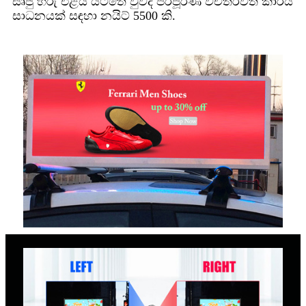
සෘජු හිරු එළිය යටතේ වුවද පරිපූර්ණ විචිත්රවත් කාර්ය
සාධනයක් සඳහා නයිට් 5500 කි.