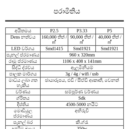
පරාමිතිය
අයිතමය
P2.5
P3.33
P5
Dens නත්වය
160,000 තිත් /
90,000 තිත් /
40,000 තිත් /
㎡
㎡
㎡
LED වර්ගය
Smd1415
Smd1921
Smd1921
පැනල් ප්රමාණය
960 x 320mm
රාමු ප්රමාණය
1106 x 408 x 141mm
සිද්ධි ද්රව්ය
ඇලුමිනියම්
පාලක මාර්ගය
3g / 4g / wifi / usb
මාධ්ය ලබා ගත
ඡායාරූපය, එඩී / සීඒඩී ආකෘති, වෙනත්
හැකිය
වර්ණය
සම්පූර්ණ වර්ණය
ශ්රිතය
Sdk
දීප්තිය
4500-5000 නයිට්
මොඩියුල
අභිරුචි
ප්රමාණය
පැනල් බර
කි.ග්රෑ
උපරිම බලය
350w