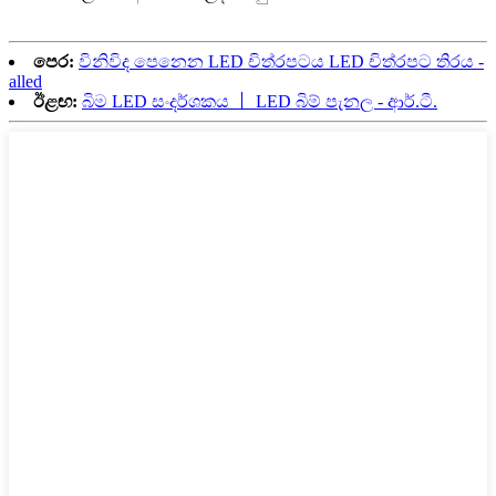
පෙර:
විනිවිද පෙනෙන LED චිත්රපටය LED ​​චිත්රපට තිරය -
alled
ඊළඟ:
බිම LED සංදර්ශකය 丨 LED බිම් පැනල - ආර්.ටී.