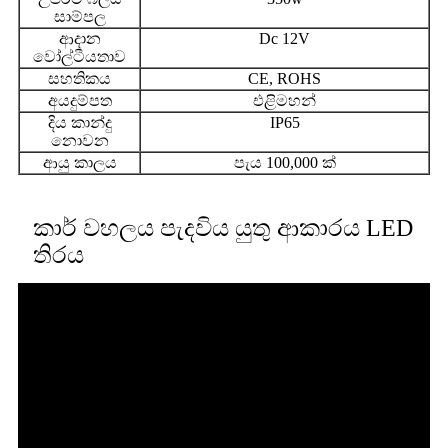
සාම්පල
ආදාන
Dc 12V
වෝල්ටීයතාව
සහතිකය
CE, ROHS
අයදුම්පත
එළිමහන්
දිය කාන්දු
IP65
නොවන
ආයු කාලය
පැය 100,000 ක්
කාර් වහලය පැදවිය යුතු ආකාරය LED ​​
තිරය