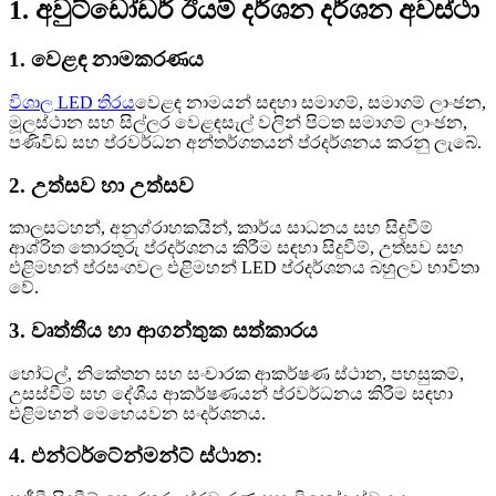
1. අවුට්ඩෝඩර් ඊයම් දර්ශන දර්ශන අවස්ථා
1. වෙළඳ නාමකරණය
විශාල LED තිරය
වෙළඳ නාමයන් සඳහා සමාගම්, සමාගම් ලාංඡන,
මූලස්ථාන සහ සිල්ලර වෙළඳසැල් වලින් පිටත සමාගම් ලාංඡන,
පණිවිඩ සහ ප්රවර්ධන අන්තර්ගතයන් ප්රදර්ශනය කරනු ලැබේ.
2. උත්සව හා උත්සව
කාලසටහන්, අනුග්රාහකයින්, කාර්ය සාධනය සහ සිදුවීම්
ආශ්රිත තොරතුරු ප්රදර්ශනය කිරීම සඳහා සිදුවීම්, උත්සව සහ
එළිමහන් ප්රසංගවල එළිමහන් LED ප්රදර්ශනය බහුලව භාවිතා
වේ.
3. වෘත්තීය හා ආගන්තුක සත්කාරය
හෝටල්, නිකේතන සහ සංචාරක ආකර්ෂණ ස්ථාන, පහසුකම්,
උසස්වීම් සහ දේශීය ආකර්ෂණයන් ප්රවර්ධනය කිරීම සඳහා
එළිමහන් මෙහෙයවන සංදර්ශනය.
4. එන්ටර්ටේන්මන්ට් ස්ථාන: