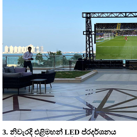
3. නිවැරදි එළිමහන් LED ප්රදර්ශනය