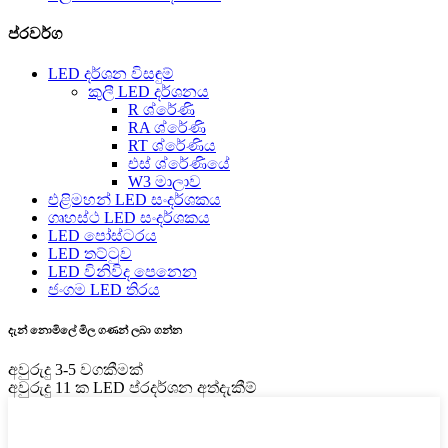
ප්රවර්ග
LED දර්ශන විසඳුම්
කුලී LED දර්ශනය
R ශ්රේණි
RA ශ්රේණි
RT ශ්රේණිය
එස් ශ්රේණියේ
W3 මාලාව
එළිමහන් LED සංදර්ශකය
ගෘහස්ථ LED සංදර්ශකය
LED පෝස්ටරය
LED තට්ටුව
LED විනිවිද පෙනෙන
ජංගම LED තිරය
දැන් නොමිලේ මිල ගණන් ලබා ගන්න
අවුරුදු 3-5 වගකීමක්
අවුරුදු 11 ක LED ප්රදර්ශන අත්දැකීම්