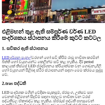
එළිමහන් තුළ ඇති සම්පූර්ණ වර්ණ LED
සංදර්ශකය ස්ථාපනය කිරීමේ කුට්ටි කට්ටල
1. සවිකර ඇති ස්ථාපනය
LED දර්ශන පැනල්
වරහන් හෝ සවි කිරීම් රාමු භාවිතා කරමින්
බිත්ති හෝ ව්යුහයන්ට කෙලින්ම සවි කළ හැකිය. දීර් period
කාලයක් තිස්සේ LED ප්රදර්ශනය ක්රියාත්මක වන ගොඩනැගිලි
හෝ ව්යුහයන් පිළිබඳ ස්ථිර ස්ථාපනයන් සඳහා මෙම ක්රමය සුදුසු
වේ.
2.tras පද්ධති
LED සංදර්ශක මගින් වේදිකා සැකසුම්, ප්රසංග, උත්සව සහ
වෙනත් එළිමහන් සිදුවීම් සඳහා බහුලව භාවිතා වන ට්රස්
පද්ධතිවල ඒකාබද්ධ කළ හැකිය. ස්ප්රූස් පද්ධති පහසුවෙන්