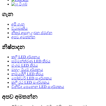
ගැන
අපි ගැන
ව්යාපෘතිය
නිතර අසනු ලබන ප්රශ්න
අපව අමතන්න
නිෂ්පාදන
කුලී LED දර්ශනය
සම්මන්ත්රණ LED තිරය
ජංගම LED තිරය
මහල ඊයම් දර්ශනය
නම්යශීලී LED තිරය
පෝස්ටර් LED සංදර්ශකය
කුලී රථ LED සංදර්ශකය
විනිවිද පෙනෙන LED සංදර්ශකය
අපව අමතන්න