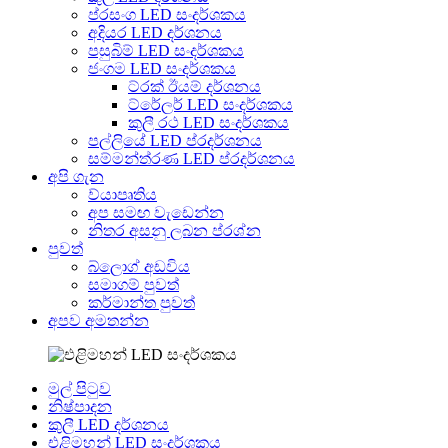
ප්රසංග LED සංදර්ශකය
අදියර LED දර්ශනය
පසුබිම් LED සංදර්ශකය
ජංගම LED සංදර්ශකය
ට්රක් ඊයම් දර්ශනය
ට්රේලර් LED සංදර්ශකය
කුලී රථ LED සංදර්ශකය
පල්ලියේ LED ප්රදර්ශනය
සම්මන්ත්රණ LED ප්රදර්ශනය
අපි ගැන
ව්යාපෘතිය
අප සමඟ වැඩෙන්න
නිතර අසනු ලබන ප්රශ්න
පුවත්
බ්ලොග් අඩවිය
සමාගම් පුවත්
කර්මාන්ත පුවත්
අපව අමතන්න
මුල් පිටුව
නිෂ්පාදන
කුලී LED දර්ශනය
එළිමහන් LED සංදර්ශකය