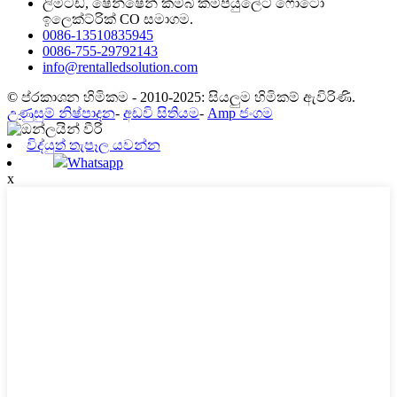
ලිමිටඩ්, ෂෙන්ෂෙන් කම්බි කම්පියුලේට් ෆොටෝ
ඉලෙක්ට්රික් CO සමාගම.
0086-13510835945
0086-755-29792143
info@rentalledsolution.com
© ප්රකාශන හිමිකම - 2010-2025: සියලුම හිමිකම් ඇවිරිණි.
උණුසුම් නිෂ්පාදන
-
අඩවි සිතියම
-
Amp ජංගම
විද්යුත් තැපෑල යවන්න
Whatsapp
x