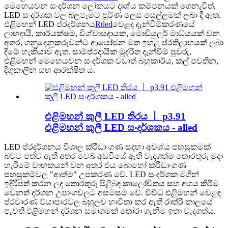
මෙහෙයවන සංදර්ශන ලෝකයට දෘශ්ය කම්පනයක් ගෙනැවිත්,
LED සංදර්ශක වල බලපෑමට පූර්ණ ලෙස සෙල්ලමක් ලබා දී ඇත.
එළිමහන් LED ප්රදර්ශනය
Rtled
වෙළඳ දැන්වීම්කරණයේ
ලාභදායී, කාර්යක්ෂම, විශ්වාසදායක, මොඩියුලර් මාධ්යයක් වන
අතර, ගනුදෙනුකරුවන්ට ආයෝජන මත ඉහළ ප්රතිලාභයක් ලබා
දීමේ හැකියාව ඇත. සාම්ප්රදායික මුද්රිත දැන්වීම් පුවරු,
එළිමහන් මෙහෙයවන සංදර්ශක වඩාත් බහුකාර්ය, කල් පවතින,
දිගුකාලීන සහ ආරක්ෂිත ය.
එළිමහන් කුලී LED තිරය 丨 p3.91
එළිමහන් කුලී LED සංදර්ශකය - alled
LED ප්රදර්ශනය විශාල ක්රීඩාංගණ සඳහා අවශ්ය පහසුකමක්
බවට පත්ව ඇති අතර වෙබ් අඩවියේ ඇති වැදගත්ම තොරතුරු මුදා
හැරීමේ වාහකයන් වන අතර එය බොහෝ ක්රීඩාංගණ
පහසුකම්වල "ආත්ම" උපකරණ වේ. LED සංදර්ශක මගින්
ඉදිරිපත් කරන ලද තොරතුරු පිළිබඳ කාලෝචිතය සහ අගය කිරීම
වෙනත් දර්ශන උපාංගවලට අසමසම වේ. විවිධ එළිමහන් වෙළඳ
ප්රචාරණ ව්යාපාරවල බහුලව භාවිතා කර ඇති රාත්රී කාලයේ
පැවති එළිමහන් දර්ශන සමාගමක් තෝරා ගැනීම ඉතා වැදගත්ය.