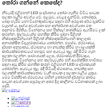
තෝරා ගන්නේ කෙසේද?
නිවැරදි එළිමහන් LED සංදර්ශනය තෝරා ගැනීම විවිධ සාධක
සලකා බැලීම අවශ්ය වේ. පළමුව, වෙළඳ දැන්වීම්, තොරතුරු
බෙදා හැරීම හෝ විනෝදාස්වාදය සඳහා එහි අරමුණ අර්ථ දැක්වීම
වැදගත් ය. දෘශ්ය අවශ්යතා සහ අන්තර්ගත අවශ්යතා මත
පදනම්ව දීප්තිය, විභේදනය සහ පික්සල් තණතීරුව ඇගයීමට ලක්
කරන්න. කල්පැවැත්ම සහතික කිරීම සඳහා පිළිගත්
නිෂ්පාදකයින්ගෙන් පිළිගත් නිෂ්පාදකයින්ගෙන් කාලගුණ
අනාරක්ෂිත විදැහුම්කරණය තෝරන්න. එසේම, ප්රමාණය,
දර්ශන අනුපාතය, ස්ථාපනය හා නඩත්තු කිරීම හා බලශක්ති
කාර්යක්ෂමතාවයේ පහසුව සහ අයවැය තුළ රැඳී සිටීම ගැන
සලකා බලන්න. සාරාංශයක් ලෙස, ප්රමාණවත් දීර්වාදය,
විහකයක්, විභේදනය සහ කල්පැවැත්ම එහි අපේක්ෂිත භාවිතය
සඳහා අඩු කිරීම සහතික කරන එළිමහන් LED සංදර්ශකයක්
තෝරන්න. අයවැය තුළ රැඳී සිටියදී ස්ථාපනය, නඩත්තු සහ
බලශක්ති කාර්යක්ෂමතාව වැනි සාධක ද ​​සලකා බැලිය යුතුය.
මෙම විස්තීර්ණ ප්රවේශය මඟින් තෝරාගත් දර්ශනය කාර්ය
සාධන අවශ්යතා සපුරාලන අතර දිගු කාලීනව වටිනාකමක් ලබා
දෙයි.