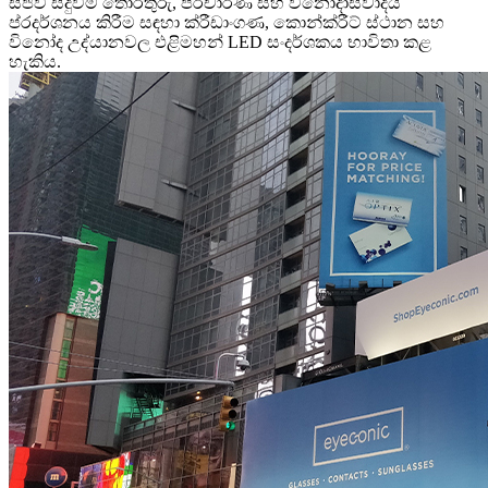
සජීවී සිදුවීම් තොරතුරු, ප්රචාරණ සහ විනෝදාස්වාදය
ප්රදර්ශනය කිරීම සඳහා ක්රීඩාංගණ, කොන්ක්රීට් ස්ථාන සහ
විනෝද උද්යානවල එළිමහන් LED සංදර්ශකය භාවිතා කළ
හැකිය.