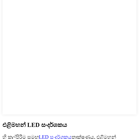
එළිමහන් LED සංදර්ශකය
හි කල්පිරීම සමඟ
LED සංදර්ශකය
තාක්ෂණය, එළිමහන්