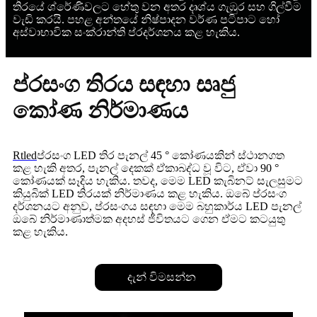
තිරයේ ශ්රේණිවලට හේතු වන අතර දෘශ්ය ගැඹුර සහ ගිල්වීම
වැඩි කරයි. පහළ අන්තයේ නිෂ්පාදන වර්ණ පටිපාට හෝ
අස්වාභාවික සංක්රාන්ති ප්රදර්ශනය කළ හැකිය.
ප්රසංග තිරය සඳහා සෘජු
කෝණ නිර්මාණය
Rtled
ප්රසංග LED තිර පැනල් 45 ° කෝණයකින් ස්ථානගත
කළ හැකි අතර, පැනල් දෙකක් ඒකාබද්ධ වූ විට, ඒවා 90 °
කෝණයක් සෑදිය හැකිය. තවද, මෙම LED කැබිනට් සැලසුමට
කියුබික් LED තිරයක් නිර්මාණය කළ හැකිය. ඔබේ ප්රසංග
දර්ශනයට අනුව, ප්රසංගය සඳහා මෙම බහුකාර්ය LED ​​පැනල්
ඔබේ නිර්මාණාත්මක අදහස් ජීවිතයට ගෙන ඒමට කටයුතු
කළ හැකිය.
දැන් විමසන්න