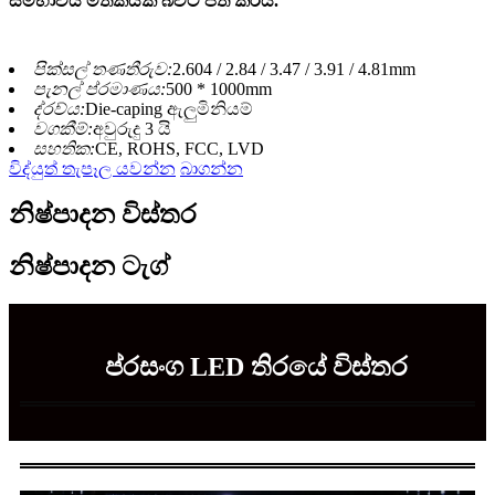
සම්භාව්ය මතකයක් බවට පත් කරයි.
පික්සල් තණතීරුව:
2.604 / 2.84 / 3.47 / 3.91 / 4.81mm
පැනල් ප්රමාණය:
500 * 1000mm
ද්රව්ය:
Die-caping ඇලුමිනියම්
වගකීම්:
අවුරුදු 3 යි
සහතික:
CE, ROHS, FCC, LVD
විද්යුත් තැපෑල යවන්න
බාගන්න
නිෂ්පාදන විස්තර
නිෂ්පාදන ටැග්
ප්රසංග LED තිරයේ විස්තර