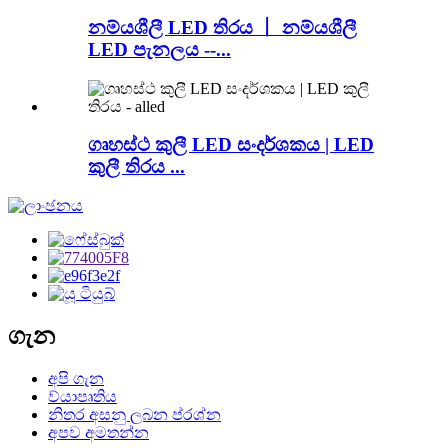
නම්යශීලී LED තිරය 丨 නම්යශීලී
LED පැනලය --...
ගෘහස්ථ කුලී LED සංදර්ශකය | LED
කුලී තිරය ...
ගැන
අපි ගැන
ව්යාපෘතිය
නිතර අසනු ලබන ප්රශ්න
අපව අමතන්න