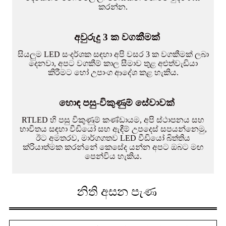
කරන්න.
අවුරුදු 3 ක වගකීමක්
සියලුම LED සංදර්ශක සඳහා අපි වසර 3 ක වගකීමක් ලබා
දෙනවා, අපට වගකීම් කාල සීමාව තුළ අළුත්වැඩියා
කිරීමට හෝ උපාංග ආදේශ කළ හැකිය.
හොඳ පසු-විකුණුම් සේවාවක්
RTLED හි පසු විකුණුම් කණ්ඩායම, අපි ස්ථාපනය සහ
භාවිතය සඳහා වීඩියෝ සහ ඇඳීම් උපදෙස් සපයන්නෙමු,
ඊට අමතරව, මාර්ගගතව LED වීඩියෝ බිත්තිය
ක්රියාත්මක කරන්නේ කෙසේද යන්න අපට ඔබට මඟ
පෙන්විය හැකිය.
නිති අසන පැණ