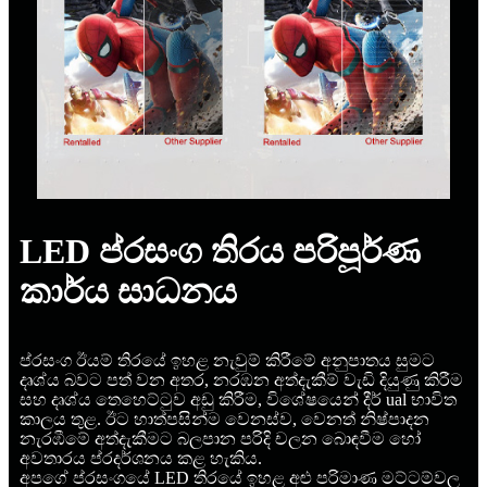
LED ප්රසංග තිරය පරිපූර්ණ
කාර්ය සාධනය
ප්රසංග ඊයම් තිරයේ ඉහළ නැවුම් කිරීමේ අනුපාතය සුමට
දෘශ්ය බවට පත් වන අතර, නරඹන අත්දැකීම් වැඩි දියුණු කිරීම
සහ දෘශ්ය තෙහෙට්ටුව අඩු කිරීම, විශේෂයෙන් දීර් ual භාවිත
කාලය තුළ. ඊට හාත්පසින්ම වෙනස්ව, වෙනත් නිෂ්පාදන
නැරඹීමේ අත්දැකීමට බලපාන පරිදි චලන බොඳවීම හෝ
අවතාරය ප්රදර්ශනය කළ හැකිය.
අපගේ ප්රසංගයේ LED තිරයේ ඉහළ අළු පරිමාණ මට්ටම්වල