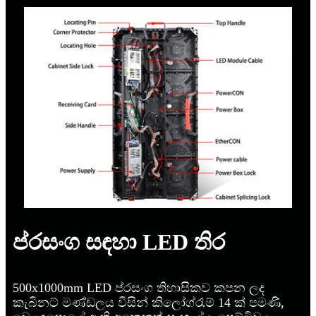
ප්රසංග සඳහා LED තිර
500x1000mm LED ප්රසංග තිහාසිකව කපන ලද
කැබිනට් මණ්ඩලය විසින් කිලෝග්රෑම් 14 ක් පමණි,