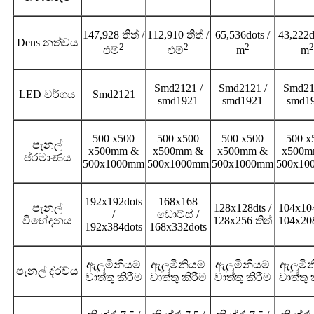
147,928 තිත් /
112,910 තිත් /
65,536dots /
43,222do
Dens නත්වය
2
2
2
2
එම්
එම්
m
m
Smd2121 /
Smd2121 /
Smd21
LED වර්ගය
Smd2121
smd1921
smd1921
smd1
500 x500
500 x500
500 x500
500 x
පැනල්
x500mm &
x500mm &
x500mm &
x500m
ප්රමාණය
500x1000mm
500x1000mm
500x1000mm
500x10
192x192dots
168x168
පැනල්
128x128dts /
104x104
/
ඩොට්ස් /
විභේදනය
128x256 තිත්
104x20
192x384dots
168x332dots
ඇලුමිනියම්
ඇලුමිනියම්
ඇලුමිනියම්
ඇලුමින
පැනල් ද්රව්ය
වාත්තු කිරීම
වාත්තු කිරීම
වාත්තු කිරීම
වාත්තු 