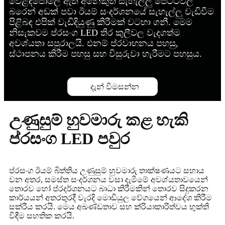
වෙළඳපොලේ ඇති අනෙකුත් සැහැල්ලු පෙට්ටිවල
බරෙන් අඩක් පවා ඊයම් සංදර්ශනයේ සැහැල්ලු වැඩිවීම
පිළිබඳ එපික් වැඩිදියුණු කිරීමක් වටහා ගනී. මෙම
නිසැකවම ප්රසංග LED තිර කුලීවල වැදගත්ම
අවශ්යතා සපුරාලයි. එනම් ප්රවාහනය පහසු,
ස්ථාපනය කිරීම පහසු සහ විසුරුවා හැරීමට පහසුය.
දැන් විමසන්න
උණුසුම් හුවමාරු කළ හැකි
ප්රසංග LED පවුර
ප්රසංග ඊයම් බිත්තිය උණුසුම් හුවමාරු තාක්ෂණයට සහාය
වන අතර, සමස්ත සංදර්ශනය වසා දැමීමේ අවශ්යතාවයෙන්
තොරව හෝ ප්රදර්ශනයට බාධා කිරීමකින් තොරව සිදුකරන
කාර්යයන් අතරතුරදී වැරදි මොඩියුල වේගයෙන් ආදේශ කිරීම
සක්රීය කරයි. මෙය අඛණ්ඩතාව සහ ක්රියාකාරිත්වය භුක්ති
විඳීම සහතික කරයි.