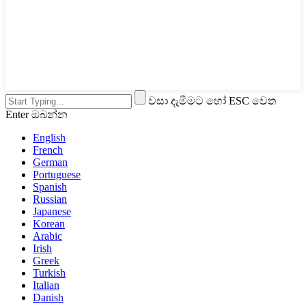
වසා දැමීමට හෝ ESC වෙත
Enter ඔබන්න
English
French
German
Portuguese
Spanish
Russian
Japanese
Korean
Arabic
Irish
Greek
Turkish
Italian
Danish