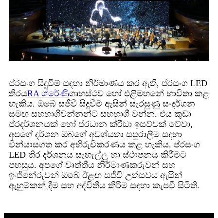
ප්රසංග සිදුවීම් සඳහා නිර්මාණය කර ඇති, ප්රසංග LED
තිරය
RA ශ්රේණි
ගෘහස්ථව හෝ එළිමහනේ භාවිතා කළ
හැකිය. ඔබේ සජීවී සිදුවීම් ඇසින් සැරසුණු සංදර්ශන
සමඟ සහභාගිවන්නන්ට සහභාගී වන්න. එය කුඩා
ප්රදර්ශනයක් හෝ ප්රධාන ක්රීඩා ඉසව්වක් වේවා,
අපගේ දර්ශන ඔබගේ අවශ්යතා සපුරාලීම සඳහා
වින්යාසගත කර අභිරුචිකරණය කළ හැකිය. ප්රසංග
LED තිර දර්ශනය සැහැල්ලු හා ස්ථාපනය කිරීමට
පහසුය. අපගේ වෘත්තීය නිර්මාණකරුවන් සහ
ඉංජිනේරුවන් ඔබේ ඊළඟ සජීවී උත්සවය ඇසින්
ඇහුම්කන් දීම සහ අද්විතීය කිරීම සඳහා කැපවී සිටිති.