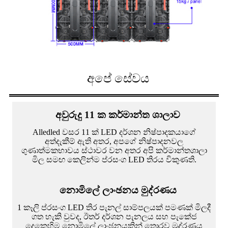
අපේ සේවය
අවුරුදු 11 ක කර්මාන්ත ශාලාව
Alledled වසර 11 ක් LED දර්ශන නිෂ්පාදකයාගේ
අත්දැකීම් ඇති අතර, අපගේ නිෂ්පාදනවල
ගුණාත්මකභාවය ස්ථාවර වන අතර අපි කර්මාන්තශාලා
මිල සමඟ කෙලින්ම ප්රසංග LED තිරය විකුණති.
නොමිලේ ලාංඡනය මුද්රණය
1 කෑලි ප්රසංග LED තිර පැනල් සාම්පලයක් පමණක් මිලදී
ගත හැකි වුවද, ඊතර් දර්ශන පැනලය සහ පැකේජ
දෙකෙහිම නොමිලේ ලාංඡනයකින් තොරව මුද්රණය