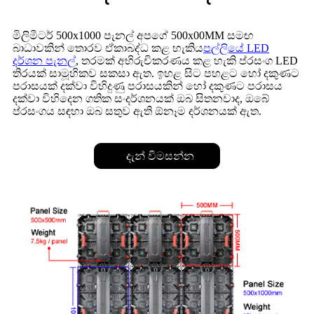
මිලිමීටර් 500x1000 පැනල් අපගේ 500x00MM සමඟ
බාධාවකින් තොරව ඒකාබද්ධ කළ හැකිය
පල්ලියේ LED
දර්ශන පැනල්
, තරමක් අභිරුචිකරණය කළ හැකි ප්රසංග LED
තිරයක් සාමූහිකව සකසා ඇත. ඉහළ සිට පහළට හෝ දකුණට
පරාසයක් දක්වා විහිදුණු පරාසයකින් හෝ දකුණට පරාසය
දක්වා විහිදෙන ගතික සංදර්ශනයක් ඔබ සිතනවාද, ඔබේ
ප්රසංගය සඳහා ඔබ සතුව ඇති ඕනෑම දර්ශනයක් ඇත.
දැන් විමසන්න