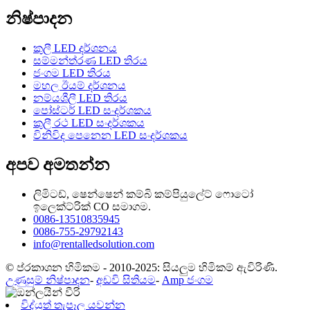
නිෂ්පාදන
කුලී LED දර්ශනය
සම්මන්ත්රණ LED තිරය
ජංගම LED තිරය
මහල ඊයම් දර්ශනය
නම්යශීලී LED තිරය
පෝස්ටර් LED සංදර්ශකය
කුලී රථ LED සංදර්ශකය
විනිවිද පෙනෙන LED සංදර්ශකය
අපව අමතන්න
ලිමිටඩ්, ෂෙන්ෂෙන් කම්බි කම්පියුලේට් ෆොටෝ
ඉලෙක්ට්රික් CO සමාගම.
0086-13510835945
0086-755-29792143
info@rentalledsolution.com
© ප්රකාශන හිමිකම - 2010-2025: සියලුම හිමිකම් ඇවිරිණි.
උණුසුම් නිෂ්පාදන
-
අඩවි සිතියම
-
Amp ජංගම
විද්යුත් තැපෑල යවන්න