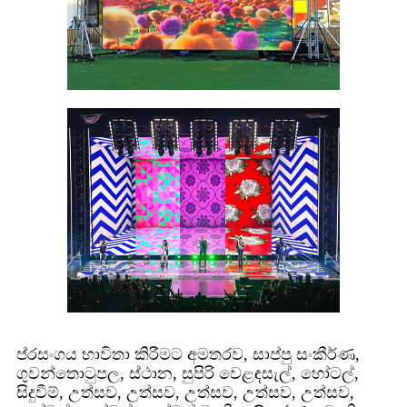
ප්රසංගය භාවිතා කිරීමට අමතරව, සාප්පු සංකීර්ණ,
ගුවන්තොටුපල, ස්ථාන, සුපිරි වෙළඳසැල්, හෝටල්,
සිදුවීම්, උත්සව, උත්සව, උත්සව, උත්සව, උත්සව,