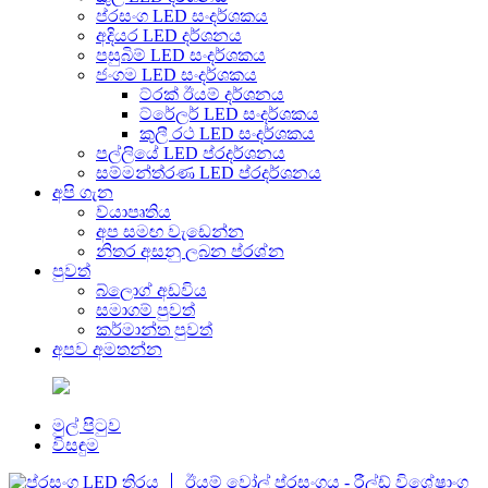
ප්රසංග LED සංදර්ශකය
අදියර LED දර්ශනය
පසුබිම් LED සංදර්ශකය
ජංගම LED සංදර්ශකය
ට්රක් ඊයම් දර්ශනය
ට්රේලර් LED සංදර්ශකය
කුලී රථ LED සංදර්ශකය
පල්ලියේ LED ප්රදර්ශනය
සම්මන්ත්රණ LED ප්රදර්ශනය
අපි ගැන
ව්යාපෘතිය
අප සමඟ වැඩෙන්න
නිතර අසනු ලබන ප්රශ්න
පුවත්
බ්ලොග් අඩවිය
සමාගම් පුවත්
කර්මාන්ත පුවත්
අපව අමතන්න
මුල් පිටුව
විසඳුම