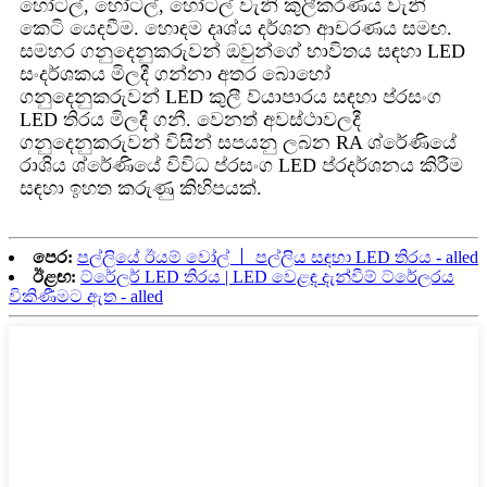
හෝටල්, හෝටල්, හෝටල් වැනි කුලීකරණය වැනි
කෙටි යෙදවීම. හොඳම දෘශ්ය දර්ශන ආචරණය සමඟ.
සමහර ගනුදෙනුකරුවන් ඔවුන්ගේ භාවිතය සඳහා LED
සංදර්ශකය මිලදී ගන්නා අතර බොහෝ
ගනුදෙනුකරුවන් LED කුලී ව්යාපාරය සඳහා ප්රසංග
LED තිරය මිලදී ගනී. වෙනත් අවස්ථාවලදී
ගනුදෙනුකරුවන් විසින් සපයනු ලබන RA ශ්රේණියේ
රාශිය ශ්රේණියේ විවිධ ප්රසංග LED ප්රදර්ශනය කිරීම
සඳහා ඉහත කරුණු කිහිපයක්.
පෙර:
පල්ලියේ ඊයම් වෝල් 丨 පල්ලිය සඳහා LED තිරය - alled
ඊළඟ:
ට්රේලර් LED තිරය | LED වෙළඳ දැන්වීම් ට්රේලරය
විකිණීමට ඇත - alled