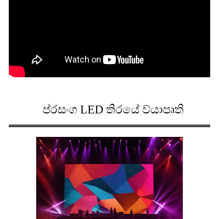
ප්රසංග LED තිරයේ ව්යාපෘති