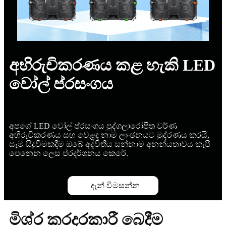
අභිරුචිකරණය කළ හැකි LED
වෝල් ප්රසංගය
අපගේ LED වෝල් ප්රසංගය පුද්ගලාරෝපිත වර්ණ
අභිරුචිකරණය සහ වෙළඳ නාම ලාංඡනයට මුද්රණය කරයි,
සෑම සිදුවීමකදීම ඔබේ අද්විතීය සන්නාම අනන්යතාවය කැපී
පෙනෙන ලෙස ප්රදර්ශනය කෙරේ.
දැන් විමසන්න
මිශ්ර කරදරකාරී බෙදීම