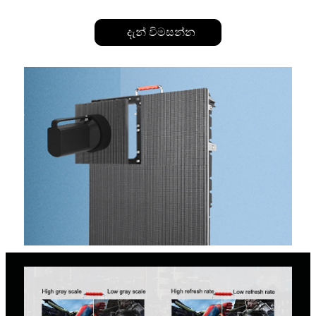
දැන් විමසන්න