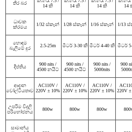
කි.ග්රෑ 7.5 /
කි.ග්රෑ 7.5 /
කි.ග්රෑ 7.5 /
කි.ග්රෑ 
තිර බර
14 කි
14 කි
14 කි
14 
ධාවක
1/32 ස්කෑන්
1/28 ස්කෑන්
1/16 ස්කෑන්
1/13 ස
ක්රමය
හොඳම
2.5-25m
මීටර් 3-30 කි
මීටර් 4-40 කි
මීටර් 
බැලීමේ දුර
900 nits /
900 nits /
900 nits /
900 ni
දීප්තිය
4500 නයිට්
4500 නයිට්
5000nits
5000n
ආදාන
AC110V /
AC110V /
AC110V /
AC110
වෝල්ටීයතාව
220V ± 10
%
220V ± 10
%
220V ± 10
%
220V ±
උපරිම විදුලි
800w
800w
800w
800
පරිභෝජනය
සාමාන්ය