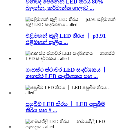
විනිවිද පෙනෙන LED තිරය 80%
බලන්න, කර්මාන්ත ශාලාව ...
එළිමහන් කුලී LED තිරය 丨 p3.91
එළිමහන් කුලිය ...
ගෘහස්ථ ස්ථාවර LED සංදර්ශකය 丨
ගෘහස්ථ LED සංදර්ශකය සහ ...
පසුබිම් LED තිරය 丨 LED පසුබිම්
තිරය සහ # ...