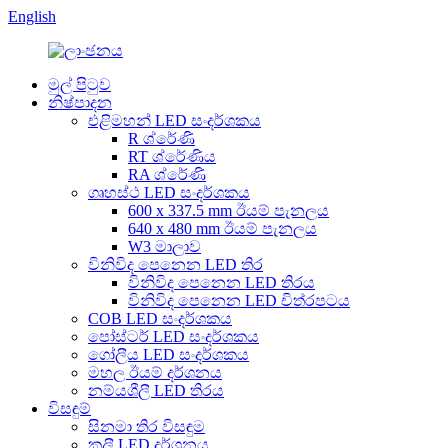
English
මුල් පිටුව
නිෂ්පාදන
එළිමහන් LED සංදර්ශකය
R ශ්රේණි
RT ශ්රේණිය
RA ශ්රේණි
ගෘහස්ථ LED සංදර්ශකය
600 x 337.5 mm ඊයම් පැනලය
640 x 480 mm ඊයම් පැනලය
W3 මාලාව
විනිවිද පෙනෙන LED තිර
විනිවිද පෙනෙන LED තිරය
විනිවිද පෙනෙන LED චිත්රපටය
COB LED සංදර්ශකය
පෝස්ටර් LED සංදර්ශකය
ගෝලීය LED ​​සංදර්ශකය
මහල ඊයම් දර්ශනය
නම්යශීලී LED තිරය
විසඳුම්
සිනමා තිර විසඳුම
කුලී LED දර්ශනය