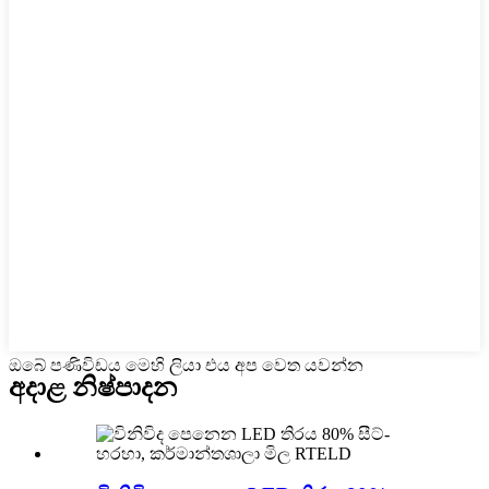
ඔබේ පණිවිඩය මෙහි ලියා එය අප වෙත යවන්න
අදාළ නිෂ්පාදන