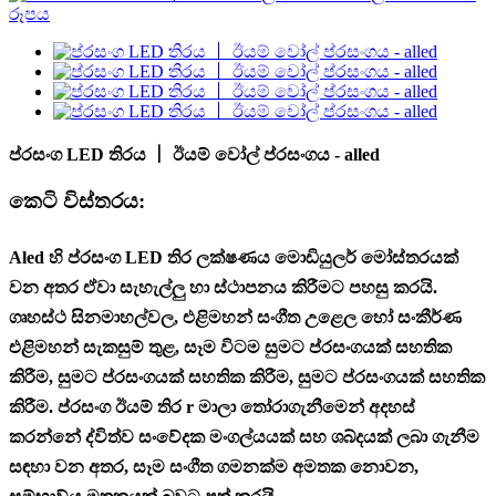
ප්රසංග LED තිරය 丨 ඊයම් වෝල් ප්රසංගය - alled
කෙටි විස්තරය:
Aled හි ප්රසංග LED තිර ලක්ෂණය මොඩියුලර් මෝස්තරයක්
වන අතර ඒවා සැහැල්ලු හා ස්ථාපනය කිරීමට පහසු කරයි.
ගෘහස්ථ සිනමාහල්වල, එළිමහන් සංගීත උළෙල හෝ සංකීර්ණ
එළිමහන් සැකසුම් තුළ, සෑම විටම සුමට ප්රසංගයක් සහතික
කිරීම, සුමට ප්රසංගයක් සහතික කිරීම, සුමට ප්රසංගයක් සහතික
කිරීම. ප්රසංග ඊයම් තිර r මාලා තෝරාගැනීමෙන් අදහස්
කරන්නේ ද්විත්ව සංවේදක මංගල්යයක් සහ ශබ්දයක් ලබා ගැනීම
සඳහා වන අතර, සෑම සංගීත ගමනක්ම අමතක නොවන,