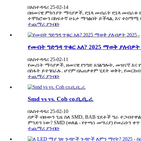
በአስተዳዳሪ 25-02-14
በዘመናዊ ምክንያት ማሳያዎች, የኋላ መብራት የኋላ መብራቱ የ
ተሞክሮውን በከፍተኛ ሁኔታ ማጎልበት ይችላል, እና ተስማሚ የ L
ተጨማሪ ያንብቡ
የመብት ግድግዳ ጥቁር አለ? 2025 ማወቅ ያለብዎት 2
በአስተዳዳሪ 25-02-11
የመሪነት ማሳያዎች, ዘመናዊ የንግድ አገልግሎት, መዝናኛ እ
በስፋት ይተገበራሉ. ሆኖም በአጠቃቀም ሂደት ወቅት, የመርከብ የ
ተጨማሪ ያንብቡ
Smd vs vs. Cob co.ቢ.ቢ.ሪ.
በአስተዳዳሪ 25-02-10
ሰዎች ብዙውን ጊዜ ስለ SMD, BAB ሂደቶች ግራ ተጋብተዋል,
ምንድን ነው? SMD (ወለል - የተጫነ መሣሪያ) የመራቡን ቀጥ
ተጨማሪ ያንብቡ