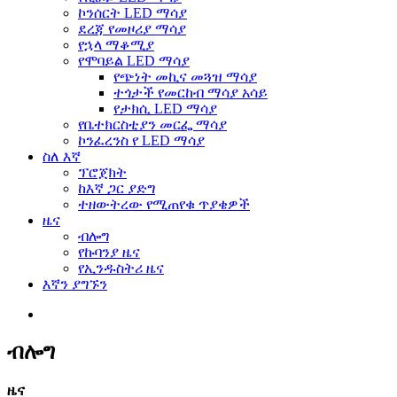
ኮንሰርት LED ማሳያ
ደረጃ የመዞሪያ ማሳያ
የኋላ ማቆሚያ
የሞባይል LED ማሳያ
የጭነት መኪና መጓዝ ማሳያ
ተጎታች የመርከብ ማሳያ አሳይ
የታክሲ LED ማሳያ
የቤተክርስቲያን መርፌ ማሳያ
ኮንፈረንስ የ LED ማሳያ
ስለ እኛ
ፕሮጀክት
ከእኛ ጋር ያድግ
ተዘውትረው የሚጠየቁ ጥያቄዎች
ዜና
ብሎግ
የኩባንያ ዜና
የኢንዱስትሪ ዜና
እኛን ያግኙን
ብሎግ
ዜና