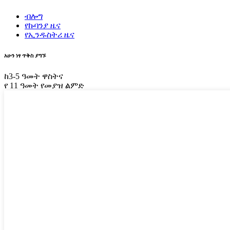
ብሎግ
የኩባንያ ዜና
የኢንዱስትሪ ዜና
አሁን ነፃ ጥቅስ ያግኙ
ከ3-5 ዓመት ዋስትና
የ 11 ዓመት የመያዝ ልምድ