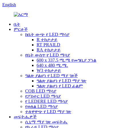
English
ቤት
ምርቶች
ከቤት ውጭ የ LED ማሳያ
R ተከታታይ
RT PRAILD
RA ተከታታይ
የቤት ውስጥ የ LED ማሳያ
600 x 337.5 ሚ.ሜ የመግቢያ ፓነል
640 x 480 ሚ.ሜ.
W3 ተከታታይ
ግልጽ ያልሆነ የ LED ማያ ገጾች
ግልጽ ያልሆነ የ LED ማያ ገጽ
ግልጽ ያልሆነ የ LED ፊልም
COB LED ማሳያ
የፖስተር LED ማሳያ
የ LEDERE LED ማሳያ
የወለል LED ማሳያ
ተለዋዋጭ የ LED ማያ ገጽ
መፍትሔዎች
ሲኒማ ማያ ገጽ መፍትሔ
የኪራይ LED ማሳያ