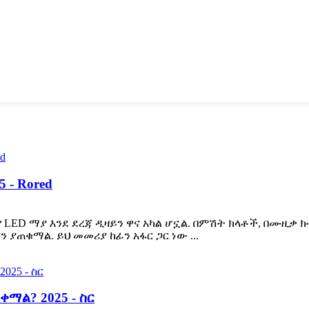
- Rored
የ LED ማያ እንደ ደረጃ ዲዛይን ዋና አካል ሆኗል. በምሽት ክላቶች, በሙዚቃ 
ያጠቁማል. ይህ መመሪያ ከፊን አፋር ጋር ነው ...
ማል? 2025 - ስር