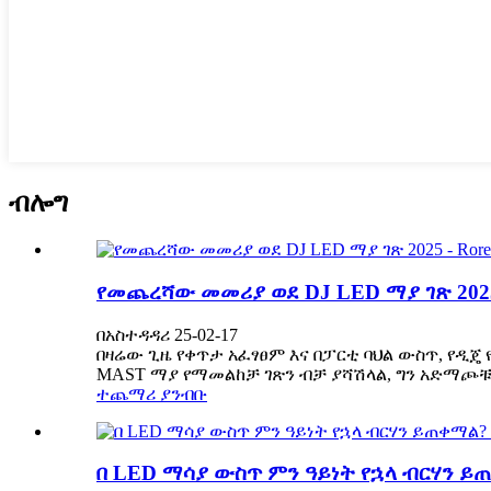
ብሎግ
የመጨረሻው መመሪያ ወደ DJ LED ማያ ገጽ 2025 
በአስተዳዳሪ 25-02-17
በዛሬው ጊዜ የቀጥታ አፈፃፀም እና በፓርቲ ባህል ውስጥ, የዲጄ 
MAST ማያ የማመልከቻ ገጽን ብቻ ያሻሽላል, ግን አድማጮቹን 
ተጨማሪ ያንብቡ
በ LED ማሳያ ውስጥ ምን ዓይነት የኋላ ብርሃን ይጠቀ