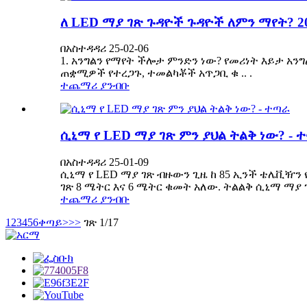
ለ LED ማያ ገጽ ጉዳዮች ጉዳዮች ለምን ማየት? 20
በአስተዳዳሪ 25-02-06
1. አንግልን የማየት ችሎታ ምንድን ነው? የመሪነት እይታ አን
ጠቋሚዎች የተረጋጉ, ተመልካቾች አጥጋቢ ቁ .. .
ተጨማሪ ያንብቡ
ሲኒማ የ LED ማያ ገጽ ምን ያህል ትልቅ ነው? - 
በአስተዳዳሪ 25-01-09
ሲኒማ የ LED ማያ ገጽ ብዙውን ጊዜ ከ 85 ኢንች ቴሌቪዥን
ገጽ 8 ሜትር እና 6 ሜትር ቁመት አለው. ትልልቅ ሲኒማ ማያ 
ተጨማሪ ያንብቡ
1
2
3
4
5
6
ቀጣይ>
>>
ገጽ 1/17