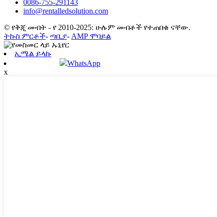
0086-755-291143
info@rentalledsolution.com
© የቅጂ መብት - የ 2010-2025: ሁሉም መብቶች የተጠበቁ ናቸው.
ትኩስ ምርቶች
-
ጣቢያ
-
AMP ሞባይል
ኢሜል ይላኩ
WhatsApp
x