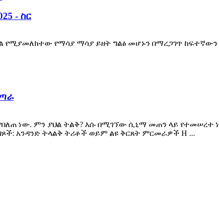
25 - ስር
ግል የሚያመለክተው የማሳያ ማሳያ ይዘት ግልፅ መሆኑን በማረጋገጥ ከፍተኛውን የመ
ተጣራ
 የበለጠ ነው. ምን ያህል ትልቅ? እሱ በሚገኘው ሲኒማ መጠን ላይ የተመሠረተ
ገጾች: አንዳንድ ትላልቅ ትሪቶች ወይም ልዩ ቅርጸት ምርመራዎች H ...