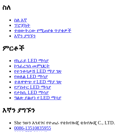
ስለ
ስለ እኛ
ፕሮጀክት
ተዘውትረው የሚጠየቁ ጥያቄዎች
እኛን ያግኙን
ምርቶች
የኪራይ LED ማሳያ
ኮንፈረንስ መምህርት
የተንቀሳቃሽ LED ማያ ገጽ
የወለል LED ማሳያ
ተለዋዋጭ የ LED ማያ ገጽ
የፖስተር LED ማሳያ
የታክሲ LED ማሳያ
ግልጽ ያልሆነ የ LED ማሳያ
እኛን ያግኙን
She ንዙን እንደገና የተጠራ የቴክኖሎጂ ቴክኖሎጂ C., LTD.
0086-13510835955