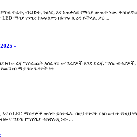
ምስል ጥራት, ብሩህነት, ንፅፅር, እና አጠቃላይ የማሳያ ውጤት ነው. ትክክ
ED ማሳያ የንግድ ክፍፍልዎን በእጥፍ ሊረዳ ይችላል. ይህ ...
025 -
ና የህዝብ መረጃ ማሰራጨት አስፈላጊ መሣሪያዎች እንደ ደረጃ, ማስታወቂያዎች,
መርከብ ማያ ገጽ ጉዳዮች ነን ...
 እና በ LED ማሳያዎች ውስጥ ይሳተፋሉ. በዚህ የጥናት ርዕስ ውስጥ የነዚህ ሦ
 ብሎ የሚይዝ የማሸጊያ ቴክኖሎጂ ነው ...