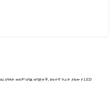
ክብረ በዓላት ወይም በግል ዝግጅቶች, ከፍተኛ ጥራት ያለው የ LED