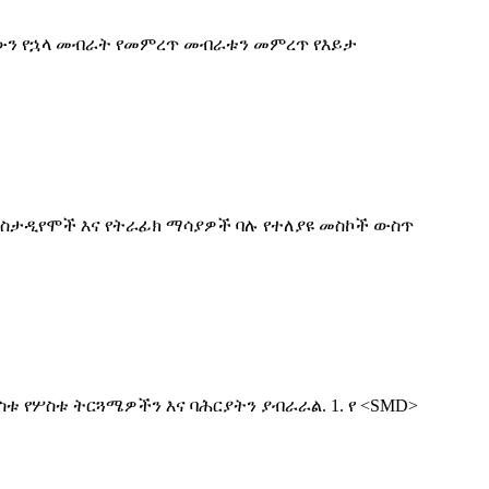
ለኛውን የኋላ መብራት የመምረጥ መብራቱን መምረጥ የእይታ
 ስታዲየሞች እና የትራፊክ ማሳያዎች ባሉ የተለያዩ መስኮች ውስጥ
ስቱ የሦስቱ ትርጓሜዎችን እና ባሕርያትን ያብራራል. 1. የ <SMD>