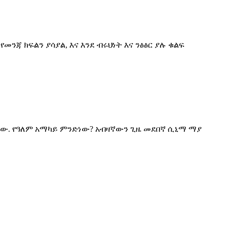
ንጃ ክፍልን ያሳያል, እና እንደ ብሩህነት እና ንፅፅር ያሉ ቁልፍ
 ነው. የዓለም አማካይ ምንድነው? አብዛኛውን ጊዜ መደበኛ ሲኒማ ማያ