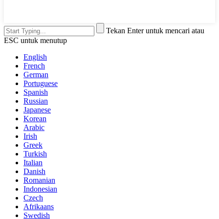
Tekan Enter untuk mencari atau
ESC untuk menutup
English
French
German
Portuguese
Spanish
Russian
Japanese
Korean
Arabic
Irish
Greek
Turkish
Italian
Danish
Romanian
Indonesian
Czech
Afrikaans
Swedish