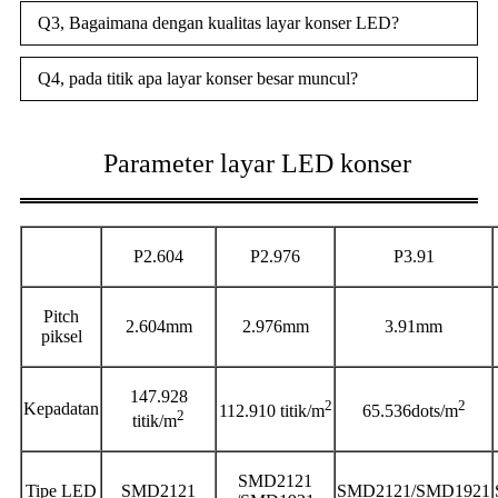
Q3, Bagaimana dengan kualitas layar konser LED?
Q4, pada titik apa layar konser besar muncul?
Parameter layar LED konser
P2.604
P2.976
P3.91
Pitch
2.604mm
2.976mm
3.91mm
piksel
147.928
2
2
Kepadatan
112.910 titik/m
65.536dots/m
2
titik/m
SMD2121
Tipe LED
SMD2121
SMD2121/SMD1921