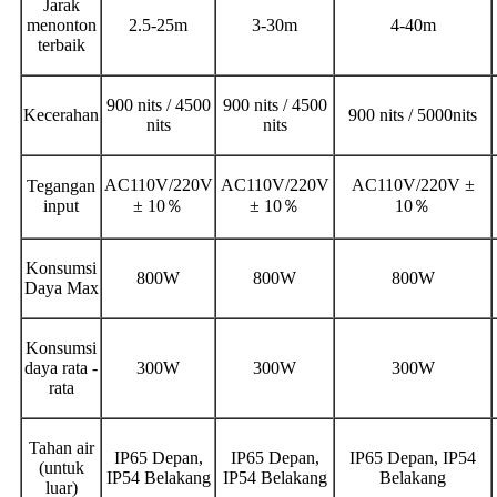
Jarak
menonton
2.5-25m
3-30m
4-40m
terbaik
900 nits / 4500
900 nits / 4500
Kecerahan
900 nits / 5000nits
nits
nits
AC110V/220V
AC110V/220V
AC110V/220V ±
Tegangan
input
± 10
％
± 10
％
10
％
Konsumsi
800W
800W
800W
Daya Max
Konsumsi
daya rata -
300W
300W
300W
rata
Tahan air
IP65 Depan,
IP65 Depan,
IP65 Depan, IP54
(untuk
IP54 Belakang
IP54 Belakang
Belakang
luar)