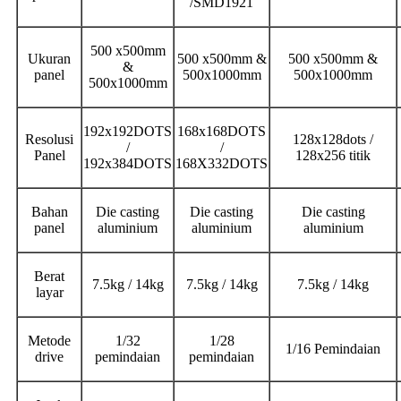
/SMD1921
500 x500mm
Ukuran
500 x500mm &
500 x500mm &
&
panel
500x1000mm
500x1000mm
500x1000mm
192x192DOTS
168x168DOTS
Resolusi
128x128dots /
/
/
Panel
128x256 titik
192x384DOTS
168X332DOTS
Bahan
Die casting
Die casting
Die casting
panel
aluminium
aluminium
aluminium
Berat
7.5kg / 14kg
7.5kg / 14kg
7.5kg / 14kg
layar
Metode
1/32
1/28
1/16 Pemindaian
drive
pemindaian
pemindaian