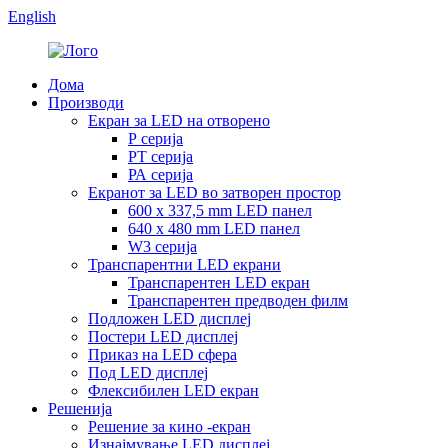
English
Дома
Производи
Екран за LED на отворено
Р серија
РТ серија
РА серија
Екранот за LED во затворен простор
600 x 337,5 mm LED панел
640 x 480 mm LED панел
W3 серија
Транспарентни LED екрани
Транспарентен LED екран
Транспарентен предводен филм
Подложен LED дисплеј
Постери LED дисплеј
Приказ на LED сфера
Под LED дисплеј
Флексибилен LED екран
Решенија
Решение за кино -екран
Изнајмување LED дисплеј