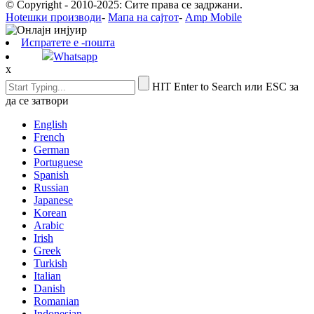
© Copyright - 2010-2025: Сите права се задржани.
Hotешки производи
-
Мапа на сајтот
-
Amp Mobile
Испратете е -пошта
Whatsapp
x
HIT Enter to Search или ESC за
да се затвори
English
French
German
Portuguese
Spanish
Russian
Japanese
Korean
Arabic
Irish
Greek
Turkish
Italian
Danish
Romanian
Indonesian