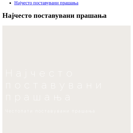
Најчесто поставувани прашања
Најчесто поставувани прашања
Најчесто
поставувани
прашања
Честопати поставувани прашања