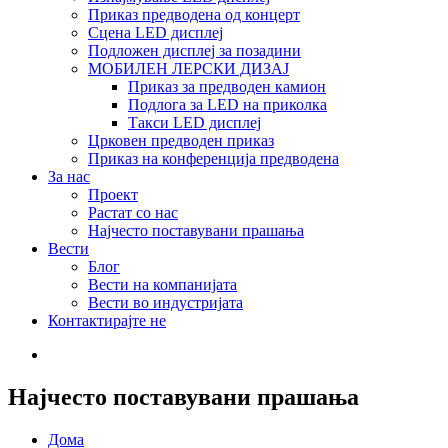
Приказ предводена од концерт
Сцена LED дисплеј
Подложен дисплеј за позадини
МОБИЛЕН ЛЕРСКИ ДИЗАЈ
Приказ за предводен камион
Подлога за LED на приколка
Такси LED дисплеј
Црковен предводен приказ
Приказ на конференција предводена
За нас
Проект
Растат со нас
Најчесто поставувани прашања
Вести
Блог
Вести на компанијата
Вести во индустријата
Контактирајте не
Најчесто поставувани прашања
Дома