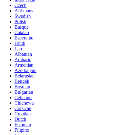
Czech
Afrikaans
Swedish
Polish
Basque
Catalan
Esperanto
Hindi
Lao
Albanian
Amharic
Armenian
Azerbaijani
Belarusian
Bengali
Bosnian
Bulgarian
Cebuano
Chichewa
Corsican
Croatian
Dutch
Estonian
Filipino