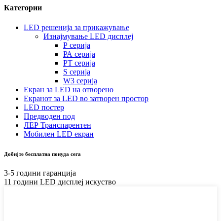
Категории
LED решенија за прикажување
Изнајмување LED дисплеј
Р серија
РА серија
РТ серија
S серија
W3 серија
Екран за LED на отворено
Екранот за LED во затворен простор
LED постер
Предводен под
ЛЕР Транспарентен
Мобилен LED екран
Добијте бесплатна понуда сега
3-5 години гаранција
11 години LED дисплеј искуство