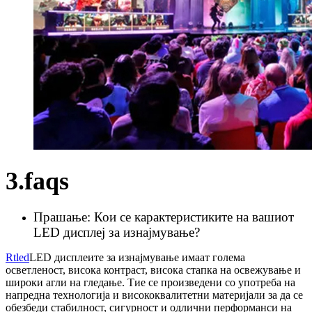
3.faqs
Прашање: Кои се карактеристиките на вашиот
LED дисплеј за изнајмување?
Rtled
LED дисплеите за изнајмување имаат голема
осветленост, висока контраст, висока стапка на освежување и
широки агли на гледање. Тие се произведени со употреба на
напредна технологија и висококвалитетни материјали за да се
обезбеди стабилност, сигурност и одлични перформанси на