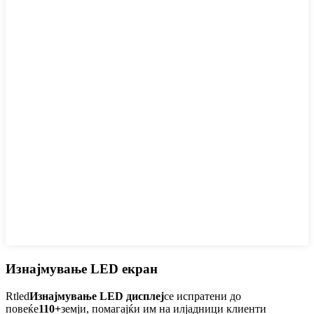
Изнајмување LED екран
Rtled
Изнајмување LED дисплеј
се испратени до
повеќе
110+
земји, помагајќи им на илјадници клиенти