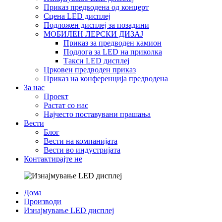
Приказ предводена од концерт
Сцена LED дисплеј
Подложен дисплеј за позадини
МОБИЛЕН ЛЕРСКИ ДИЗАЈ
Приказ за предводен камион
Подлога за LED на приколка
Такси LED дисплеј
Црковен предводен приказ
Приказ на конференција предводена
За нас
Проект
Растат со нас
Најчесто поставувани прашања
Вести
Блог
Вести на компанијата
Вести во индустријата
Контактирајте не
Дома
Производи
Изнајмување LED дисплеј