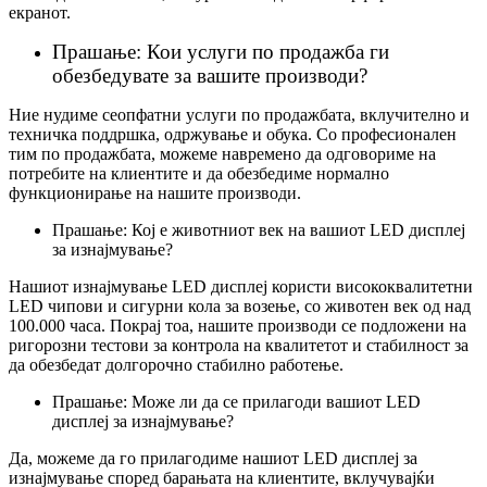
екранот.
Прашање: Кои услуги по продажба ги
обезбедувате за вашите производи?
Ние нудиме сеопфатни услуги по продажбата, вклучително и
техничка поддршка, одржување и обука. Со професионален
тим по продажбата, можеме навремено да одговориме на
потребите на клиентите и да обезбедиме нормално
функционирање на нашите производи.
Прашање: Кој е животниот век на вашиот LED дисплеј
за изнајмување?
Нашиот изнајмување LED дисплеј користи висококвалитетни
LED чипови и сигурни кола за возење, со животен век од над
100.000 часа. Покрај тоа, нашите производи се подложени на
ригорозни тестови за контрола на квалитетот и стабилност за
да обезбедат долгорочно стабилно работење.
Прашање: Може ли да се прилагоди вашиот LED
дисплеј за изнајмување?
Да, можеме да го прилагодиме нашиот LED дисплеј за
изнајмување според барањата на клиентите, вклучувајќи