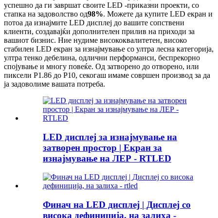
успешно да ги завршат своите LED -приказни проекти, со
стапка на задоволство од
98%
. Можете да купите LED екран и
потоа да изнајмите LED дисплеј до вашите сопствени
клиенти, создавајќи дополнителен прилив на приходи за
вашиот бизнис. Ние нудиме висококвалитетен, високо
стабилен LED екран за изнајмување со ултра лесна категорија,
ултра тенко дебелина, одлични перформанси, беспрекорно
спојување и многу повеќе. Од затворено до отворено, или
пиксели P1.86 до P10, секогаш имаме совршен производ за да
ја задоволиме вашата потреба.
LED дисплеј за изнајмување на
затворен простор | Екран за
изнајмување на ЛЕР - RTLED
Финач на LED дисплеј | Дисплеј со
висока дефиниција, на залиха -