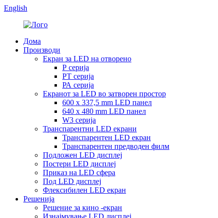
English
Дома
Производи
Екран за LED на отворено
Р серија
РТ серија
РА серија
Екранот за LED во затворен простор
600 x 337,5 mm LED панел
640 x 480 mm LED панел
W3 серија
Транспарентни LED екрани
Транспарентен LED екран
Транспарентен предводен филм
Подложен LED дисплеј
Постери LED дисплеј
Приказ на LED сфера
Под LED дисплеј
Флексибилен LED екран
Решенија
Решение за кино -екран
Изнајмување LED дисплеј