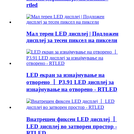
rtled
Мал терен LED дисплеј | Подложен
дисплеј за тесен пиксел на пиксели
LED екран за изнајмување на
отворено 丨 P3.91 LED дисплеј за
изнајмување на отворено - RTLED
Внатрешен фиксен LED дисплеј 丨
LED дисплеј во затворен простор -
RTLED