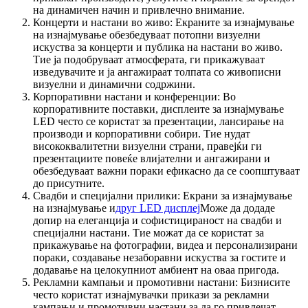
на динамичен начин и привлечно внимание.
Концерти и настани во живо: Екраните за изнајмување
на изнајмување обезбедуваат потопни визуелни
искуства за концерти и публика на настани во живо.
Тие ја подобруваат атмосферата, ги прикажуваат
изведувачите и ја ангажираат толпата со живописни
визуелни и динамични содржини.
Корпоративни настани и конференции: Во
корпоративните поставки, дисплеите за изнајмување
LED често се користат за презентации, лансирање на
производи и корпоративни собири. Тие нудат
висококвалитетни визуелни страни, правејќи ги
презентациите повеќе влијателни и ангажирани и
обезбедуваат важни пораки ефикасно да се соопштуваат
до присутните.
Свадби и специјални прилики: Екрани за изнајмување
на изнајмување и
друг LED дисплеј
Може да додаде
допир на елеганција и софистицираност на свадби и
специјални настани. Тие можат да се користат за
прикажување на фотографии, видеа и персонализирани
пораки, создавање незаборавни искуства за гостите и
додавање на целокупниот амбиент на оваа пригода.
Рекламни кампањи и промотивни настани: Бизнисите
често користат изнајмувачки прикази за рекламни
кампањи и промотивни настани за да го привлечат