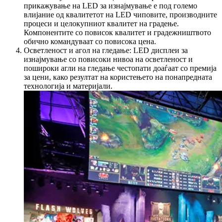
прикажување на LED за изнајмување е под големо
влијание од квалитетот на LED чиповите, производните
процеси и целокупниот квалитет на градење.
Компонентите со повисок квалитет и градежништвото
обично командуваат со повисока цена.
Осветленост и агол на гледање: LED дисплеи за
изнајмување со повисоки нивоа на осветленост и
пошироки агли на гледање честопати доаѓаат со премија
за цени, како резултат на користењето на понапредната
технологија и материјали.