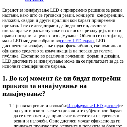
Екранот за изнајмување LED е привремено решение за разни
настани, како што се трговски ревии, концерти, конференции,
изложби, свадби и други прилики кои бараат привремени
прикази. Тие се дизајнирани да бидат лесни, лесни за
инсталирање и расклопување и со висока резолуција, што ги
прави погодни за цели за изнајмување. Обично се состојат од
мали LED модули собрани во
голем LED екран
, LED
дисплеите за изнајмување нудат флексибилно, економично и
ефикасно средство за комуникација на пораки до голема
публика. Достапно во различни големини, форми и дизајни,
LED дисплеите за изнајмување може да се прилагодат за да се
исполнат специфичните барања.
1. Во кој момент ќе ви бидат потребни
прикази за изнајмување на
изнајмување?
Трговски ревии и изложби:
Изнајмување LED дисплеј
се
од суштинско значење за деловните субјекти кои бараат
да се истакнат и да привлечат посетители на трговски
ревии и изложби. Овие дисплеи можат ефикасно да ги
прикажат производите, услугите и пораките за брендот