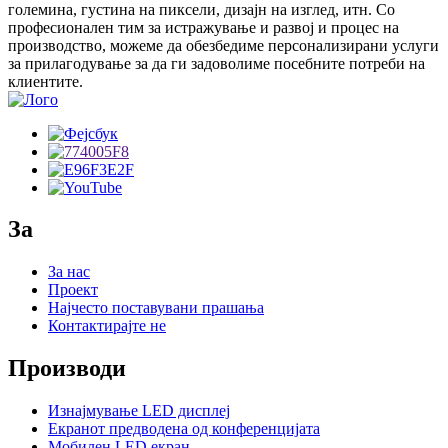
големина, густина на пиксели, дизајн на изглед, итн. Со
професионален тим за истражување и развој и процес на
производство, можеме да обезбедиме персонализирани услуги
за прилагодување за да ги задоволиме посебните потреби на
клиентите.
За
За нас
Проект
Најчесто поставувани прашања
Контактирајте не
Производи
Изнајмување LED дисплеј
Екранот предводена од конференцијата
Мобилен LED екран