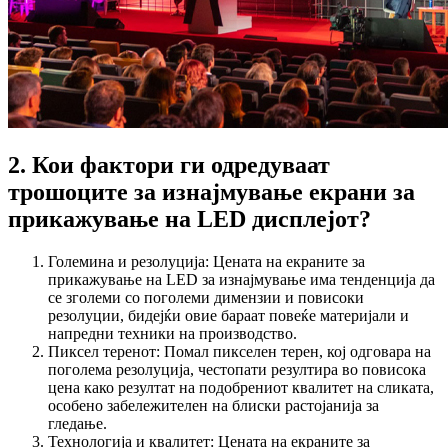
2. Кои фактори ги одредуваат
трошоците за изнајмување екрани за
прикажување на LED дисплејот?
Големина и резолуција: Цената на екраните за
прикажување на LED за изнајмување има тенденција да
се зголеми со поголеми димензии и повисоки
резолуции, бидејќи овие бараат повеќе материјали и
напредни техники на производство.
Пиксел теренот: Помал пикселен терен, кој одговара на
поголема резолуција, честопати резултира во повисока
цена како резултат на подобрениот квалитет на сликата,
особено забележителен на блиски растојанија за
гледање.
Технологија и квалитет: Цената на екраните за