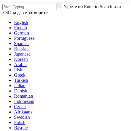
Удрете во Enter to Search или
ESC за да се затворите
English
French
German
Portuguese
Spanish
Russian
Japanese
Korean
Arabic
Irish
Greek
Turkish
Italian
Danish
Romanian
Indonesian
Czech
Afrikaans
Swedish
Polish
Basque