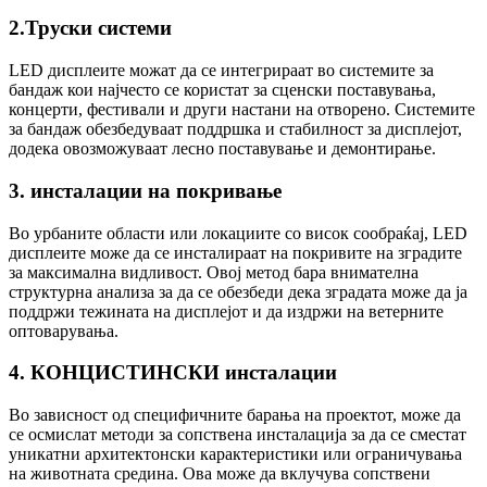
2.Труски системи
LED дисплеите можат да се интегрираат во системите за
бандаж кои најчесто се користат за сценски поставувања,
концерти, фестивали и други настани на отворено. Системите
за бандаж обезбедуваат поддршка и стабилност за дисплејот,
додека овозможуваат лесно поставување и демонтирање.
3. инсталации на покривање
Во урбаните области или локациите со висок сообраќај, LED
дисплеите може да се инсталираат на покривите на зградите
за максимална видливост. Овој метод бара внимателна
структурна анализа за да се обезбеди дека зградата може да ја
поддржи тежината на дисплејот и да издржи на ветерните
оптоварувања.
4. КОНЦИСТИНСКИ инсталации
Во зависност од специфичните барања на проектот, може да
се осмислат методи за сопствена инсталација за да се сместат
уникатни архитектонски карактеристики или ограничувања
на животната средина. Ова може да вклучува сопствени