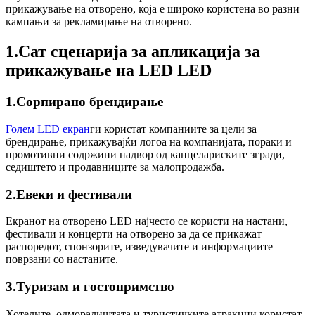
прикажување на отворено, која е широко користена во разни
кампањи за рекламирање на отворено.
1.Сат сценарија за апликација за
прикажување на LED LED
1.Сорпирано брендирање
Голем LED екран
ги користат компаниите за цели за
брендирање, прикажувајќи логоа на компанијата, пораки и
промотивни содржини надвор од канцелариските згради,
седиштето и продавниците за малопродажба.
2.Евеки и фестивали
Екранот на отворено LED најчесто се користи на настани,
фестивали и концерти на отворено за да се прикажат
распоредот, спонзорите, изведувачите и информациите
поврзани со настаните.
3.Туризам и гостопримство
Хотелите, одморалиштата и туристичките атракции користат