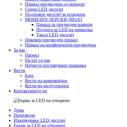
Приказ предводена од концерт
Сцена LED дисплеј
Подложен дисплеј за позадини
МОБИЛЕН ЛЕРСКИ ДИЗАЈ
Приказ за предводен камион
Подлога за LED на приколка
Такси LED дисплеј
Црковен предводен приказ
Приказ на конференција предводена
За нас
Проект
Растат со нас
Најчесто поставувани прашања
Вести
Блог
Вести на компанијата
Вести во индустријата
Контактирајте не
Дома
Производи
Изнајмување LED дисплеј
Екран за LED на отворено