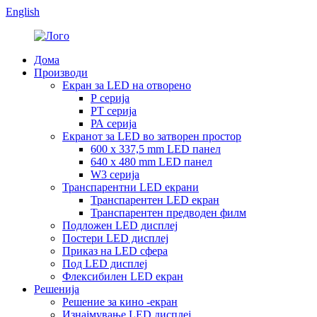
English
Дома
Производи
Екран за LED на отворено
Р серија
РТ серија
РА серија
Екранот за LED во затворен простор
600 x 337,5 mm LED панел
640 x 480 mm LED панел
W3 серија
Транспарентни LED екрани
Транспарентен LED екран
Транспарентен предводен филм
Подложен LED дисплеј
Постери LED дисплеј
Приказ на LED сфера
Под LED дисплеј
Флексибилен LED екран
Решенија
Решение за кино -екран
Изнајмување LED дисплеј