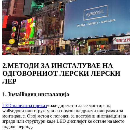
2.МЕТОДИ ЗА ИНСТАЛУВАЕ НА
ОДГОВОРНИОТ ЛЕРСКИ ЛЕРСКИ
ЛЕР
1. Installingид инсталација
LED панели за приказ
може директно да се монтира на
wallsидови или структури со помош на држачи или рамки за
монтирање. Овој метод е погоден за постојани инсталации на
згради или структури каде LED дисплејот ќе остане на место
подолг период.