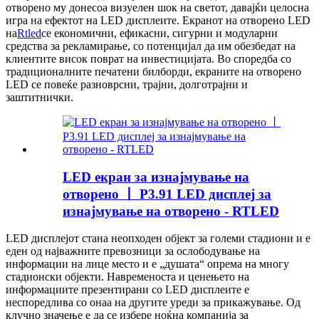
отворено му донесоа визуелен шок на светот, давајќи целосна
игра на ефектот на LED дисплеите. Екранот на отворено LED
на
Rtled
се економични, ефикасни, сигурни и модуларни
средства за рекламирање, со потенцијал да им обезбедат на
клиентите висок поврат на инвестицијата. Во споредба со
традиционалните печатени билборди, екраните на отворено
LED се повеќе разноврсни, трајни, долготрајни и
заштитнички.
LED екран за изнајмување на
отворено 丨 P3.91 LED дисплеј за
изнајмување на отворено - RTLED
LED дисплејот стана неопходен објект за големи стадиони и е
еден од најважните превозници за ослободување на
информации на лице место и е „душата“ опрема на многу
стадионски објекти. Навременоста и ценењето на
информациите презентирани со LED дисплеите е
неспоредлива со онаа на другите уреди за прикажување. Од
клучно значење е да се избере ноќна компанија за