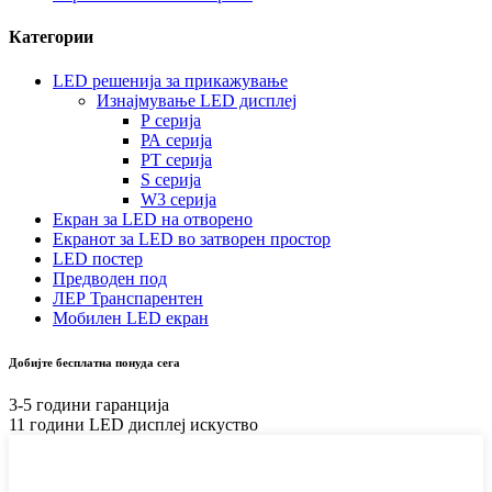
Категории
LED решенија за прикажување
Изнајмување LED дисплеј
Р серија
РА серија
РТ серија
S серија
W3 серија
Екран за LED на отворено
Екранот за LED во затворен простор
LED постер
Предводен под
ЛЕР Транспарентен
Мобилен LED екран
Добијте бесплатна понуда сега
3-5 години гаранција
11 години LED дисплеј искуство