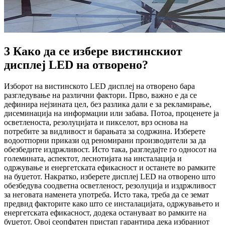
3 Како да се избере вистинскиот
дисплеј LED на отворено?
Изборот на вистинското LED дисплеј на отворено бара
разгледување на различни фактори. Прво, важно е да се
дефинира нејзината цел, без разлика дали е за рекламирање,
дисеминација на информации или забава. Потоа, проценете ја
осветленоста, резолуцијата и пикселот, врз основа на
потребите за видливост и барањата за содржина. Изберете
водоотпорни прикази од реномирани производители за да
обезбедите издржливост. Исто така, разгледајте го односот на
големината, аспектот, леснотијата на инсталација и
одржување и енергетската ефикасност и останете во рамките
на буџетот. Накратко, изберете дисплеј LED на отворено што
обезбедува соодветна осветленост, резолуција и издржливост
за неговата наменета употреба. Исто така, треба да се земат
предвид факторите како што се инсталацијата, одржувањето и
енергетската ефикасност, додека остануваат во рамките на
буџетот. Овој сеопфатен пристап гарантира дека избраниот