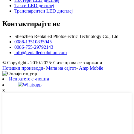
Постери LED дисплеј
Такси LED дисплеј
Транспарентен LED дисплеј
Контактирајте не
Shenzhen Rentalled Photoelectric Technology Co., Ltd.
0086-13510835945
0086-755-29792143
info@rentalledsolution.com
© Copyright - 2010-2025: Сите права се задржани.
Hotешки производи
-
Мапа на сајтот
-
Amp Mobile
Испратете е -пошта
Whatsapp
x