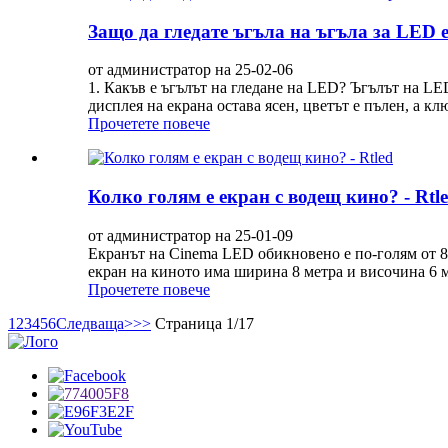
Защо да гледате ъгъла на ъгъла за LED ек
от администратор на 25-02-06
1. Какъв е ъгълът на гледане на LED? Ъгълът на LE
дисплея на екрана остава ясен, цветът е пълен, а кл
Прочетете повече
Колко голям е екран с водещ кино? - Rtl
от администратор на 25-01-09
Екранът на Cinema LED обикновено е по-голям от 85
екран на киното има ширина 8 метра и височина 6 м
Прочетете повече
1
2
3
4
5
6
Следваща>
>>
Страница 1/17