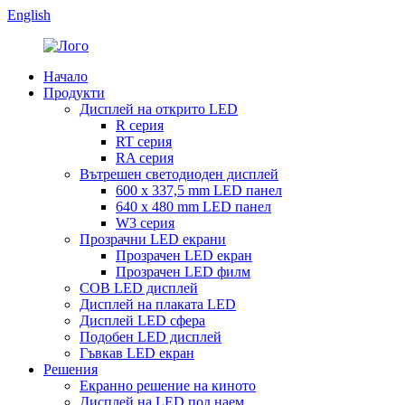
English
Начало
Продукти
Дисплей на открито LED
R серия
RT серия
RA серия
Вътрешен светодиоден дисплей
600 x 337,5 mm LED панел
640 x 480 mm LED панел
W3 серия
Прозрачни LED екрани
Прозрачен LED екран
Прозрачен LED филм
COB LED дисплей
Дисплей на плаката LED
Дисплей LED сфера
Подобен LED дисплей
Гъвкав LED екран
Решения
Екранно решение на киното
Дисплей на LED под наем