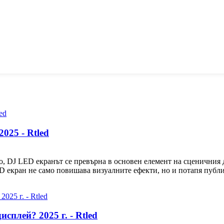
025 - Rtled
, DJ LED екранът се превърна в основен елемент на сценичния
 екран не само повишава визуалните ефекти, но и потапя публик
сплей? 2025 г. - Rtled