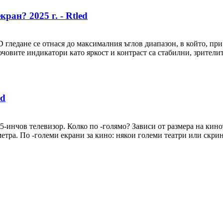
ран? 2025 г. - Rtled
D гледане се отнася до максималния ъглов диапазон, в който, пр
ючовите индикатори като яркост и контраст са стабилни, зрителит
ed
-инчов телевизор. Колко по -голямо? Зависи от размера на кино
етра. По -големи екрани за кино: някои големи театри или скрин