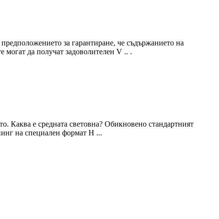
и предположението за гарантиране, че съдържанието на
е могат да получат задоволителен V .. .
то. Каква е средната световна? Обикновено стандартният
инг на специален формат H ...