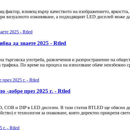
 фактор, влияещ върху качеството на изображението, яркостта, 
ри визуалното изживяване, а подходящият LED дисплей може да п
бва да знаете 2025 - Rtled
на търговска употреба, развлечения и разпространение на обще
а трафика. По време на процеса на използване обаче неизбежно с
 -добре през 2025 г. - Rtled
D, COB и DIP в LED дисплеи. В тази статия RTLED ще обясни де
тво) е технология за опаковане, която директно прикрепя свето