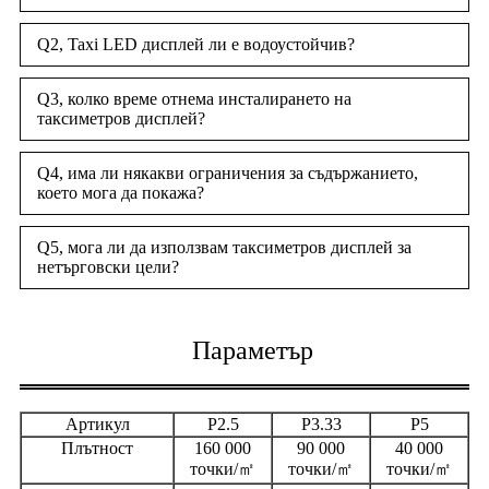
Q2, Taxi LED дисплей ли е водоустойчив?
Q3, колко време отнема инсталирането на
таксиметров дисплей?
Q4, има ли някакви ограничения за съдържанието,
което мога да покажа?
Q5, мога ли да използвам таксиметров дисплей за
нетърговски цели?
Параметър
Артикул
P2.5
P3.33
P5
Плътност
160 000
90 000
40 000
точки/㎡
точки/㎡
точки/㎡