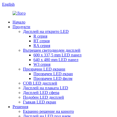
English
Начало
Продукти
Дисплей на открито LED
R серия
RT серия
RA серия
Вътрешен светодиоден дисплей
600 x 337,5 mm LED панел
640 x 480 mm LED панел
W3 серия
Прозрачни LED екрани
Прозрачен LED екран
Прозрачен LED филм
COB LED дисплей
Дисплей на плаката LED
Дисплей LED сфера
Подобен LED дисплей
Гъвкав LED екран
Решения
Екранно решение на киното
Дисплей на LED под наем