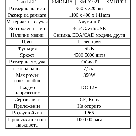
Тип LED
SMD1415
SMD1921
SMD1921
Размер на панела
960 x 320mm
Размер на рамката
1106 x 408 x 141mm
Материал на случая
Алуминий
Контролен начин
3G/4G/wifi/USB
Налични медии
Снимка, EDA/CAD модели, други
Цвят
Пълен цвят
Функция
SDK
Яркост
4500-5000 нита
Размер на модула
Обичай
Тегло на панела
7,5 кг
Max power
350W
comsumption
Входно
DC 12V
напрежение
Сертификат
CE, Rohs
Приложение
На открито
Водоустойчив
IP65
Продължителност
100 000 часа
на живота