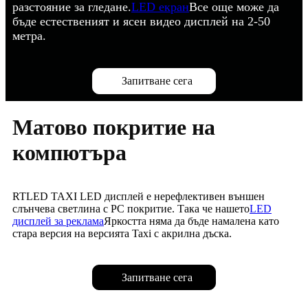
разстояние за гледане.
LED екран
Все още може да
бъде естественият и ясен видео дисплей на 2-50
метра.
Запитване сега
Матово покритие на
компютъра
RTLED TAXI LED дисплей е нерефлективен външен
слънчева светлина с PC покритие. Така че нашето
LED
дисплей за реклама
Яркостта няма да бъде намалена като
стара версия на версията Taxi с акрилна дъска.
Запитване сега