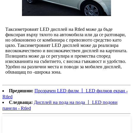
Таксиметровият LED дисплей на Rtled може да бъде
фиксиран върху тялото на автомобила или да се разтовари,
но обикновено се комбинира с превозното средство като
цяло. Таксиметровият LED дисплей може да реализира
висококачествено и висококачествен дисплей на картината.
Позицията може да се регулира и премества според
изискванията на събитието, с висока гъвкавост и удобство.
Удобно на различни места и поводи за мобилен дисплей,
обхващащ по -широка зона.
Предишни:
Прозрачен LED филм 丨 LED филмов екран -
Rtled
Следваща:
Дисплей на пода на пода 丨 LED подови
панели - Rtled