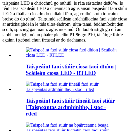
taispeána LED a chríochnú go rathúil, le ráta sástachta de
98%
. Is
féidir leat scáileán LED a cheannach agus ansin taispeáint faoi stiúir
LED a fháil ar cíos do do chliaint féin, ag cruthú sruth ioncaim
breise do do ghnó. Tairgimid scáileán ardcháilíochta faoi stiúir cíosa
ar ardchaighdeán le tiús ultra-éadrom, ultra-tanaí, feidhmíocht den
scoth, splicing gan uaim, agus níos mó. Ón taobh istigh go dtí an
taobh amuigh, nó an pháirc picteilín P1.86 go P10, tá táirge foirfe
againn i gcónaí chun freastal ar do riachtanas.
Taispeáint faoi stiúir cíosa faoi dhíon |
Scáileán cíosa LED - RTLED
Taispeáint faoi stiúir fíneáil faoi stiúir
| Taispeántas ardmhínithe, i stoc -
rtled