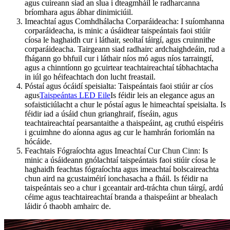
agus cuireann siad an slua i dteagmháil le radharcanna
bríomhara agus ábhar dinimiciúil.
Imeachtaí agus Comhdhálacha Corparáideacha: I suíomhanna
corparáideacha, is minic a úsáidtear taispeántais faoi stiúir
cíosa le haghaidh cur i láthair, seoltaí táirgí, agus cruinnithe
corparáideacha. Tairgeann siad radhairc ardchaighdeáin, rud a
fhágann go bhfuil cur i láthair níos mó agus níos tarraingtí,
agus a chinntíonn go gcuirtear teachtaireachtaí tábhachtacha
in iúl go héifeachtach don lucht freastail.
Póstaí agus ócáidí speisialta: Taispeántais faoi stiúir ar cíos
agus
Taispeántas LED Eile
Is féidir leis an elegance agus an
sofaisticiúlacht a chur le póstaí agus le himeachtaí speisialta. Is
féidir iad a úsáid chun grianghraif, físeáin, agus
teachtaireachtaí pearsantaithe a thaispeáint, ag cruthú eispéiris
i gcuimhne do aíonna agus ag cur le hamhrán foriomlán na
hócáide.
Feachtais Fógraíochta agus Imeachtaí Cur Chun Cinn: Is
minic a úsáideann gnólachtaí taispeántais faoi stiúir cíosa le
haghaidh feachtas fógraíochta agus imeachtaí bolscaireachta
chun aird na gcustaiméirí ionchasacha a fháil. Is féidir na
taispeántais seo a chur i gceantair ard-tráchta chun táirgí, ardú
céime agus teachtaireachtaí branda a thaispeáint ar bhealach
láidir ó thaobh amhairc de.