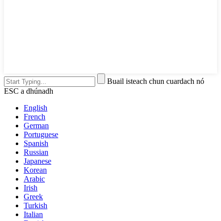
Buail isteach chun cuardach nó
ESC a dhúnadh
English
French
German
Portuguese
Spanish
Russian
Japanese
Korean
Arabic
Irish
Greek
Turkish
Italian