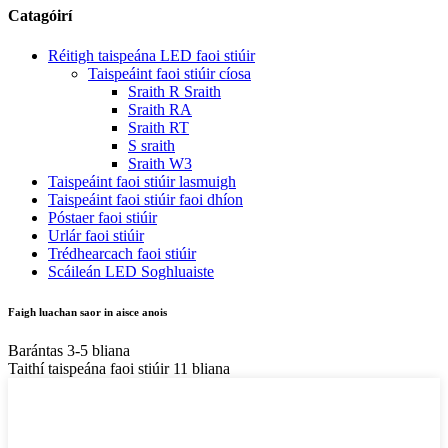
Catagóirí
Réitigh taispeána LED faoi stiúir
Taispeáint faoi stiúir cíosa
Sraith R Sraith
Sraith RA
Sraith RT
S sraith
Sraith W3
Taispeáint faoi stiúir lasmuigh
Taispeáint faoi stiúir faoi dhíon
Póstaer faoi stiúir
Urlár faoi stiúir
Trédhearcach faoi stiúir
Scáileán LED Soghluaiste
Faigh luachan saor in aisce anois
Barántas 3-5 bliana
Taithí taispeána faoi stiúir 11 bliana