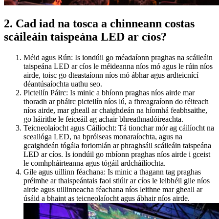
2. Cad iad na tosca a chinneann costas
scáileáin taispeána LED ar cíos?
Méid agus Rún: Is iondúil go méadaíonn praghas na scáileáin
taispeána LED ar cíos le méideanna níos mó agus le rúin níos
airde, toisc go dteastaíonn níos mó ábhar agus ardteicnící
déantúsaíochta uathu seo.
Picteilín Páirc: Is minic a bhíonn praghas níos airde mar
thoradh ar pháirc picteilín níos lú, a fhreagraíonn do réiteach
níos airde, mar gheall ar chaighdeán na híomhá feabhsaithe,
go háirithe le feiceáil ag achair bhreathnadóireachta.
Teicneolaíocht agus Cáilíocht: Tá tionchar mór ag cáilíocht na
sceallóga LED, na bpróiseas monaraíochta, agus na
gcaighdeán tógála foriomlán ar phraghsáil scáileáin taispeána
LED ar cíos. Is iondúil go mbíonn praghas níos airde i gceist
le comhpháirteanna agus tógáil ardcháilíochta.
Gile agus uillinn féachana: Is minic a thagann tag praghas
préimhe ar thaispeántais faoi stiúir ar cíos le leibhéil gile níos
airde agus uillinneacha féachana níos leithne mar gheall ar
úsáid a bhaint as teicneolaíocht agus ábhair níos airde.