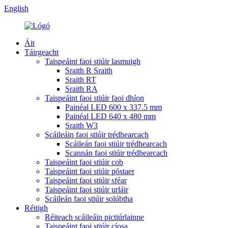
English
Áit
Táirgeacht
Taispeáint faoi stiúir lasmuigh
Sraith R Sraith
Sraith RT
Sraith RA
Taispeáint faoi stiúir faoi dhíon
Painéal LED 600 x 337.5 mm
Painéal LED 640 x 480 mm
Sraith W3
Scáileáin faoi stiúir trédhearcach
Scáileán faoi stiúir trédhearcach
Scannán faoi stiúir trédhearcach
Taispeáint faoi stiúir cob
Taispeáint faoi stiúir póstaer
Taispeáint faoi stiúir sféar
Taispeáint faoi stiúir urláir
Scáileán faoi stiúir solúbtha
Réitigh
Réiteach scáileáin pictiúrlainne
Taispeáint faoi stiúir cíosa