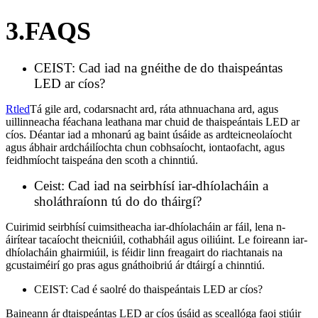
3.FAQS
CEIST: Cad iad na gnéithe de do thaispeántas
LED ar cíos?
Rtled
Tá gile ard, codarsnacht ard, ráta athnuachana ard, agus
uillinneacha féachana leathana mar chuid de thaispeántais LED ar
cíos. Déantar iad a mhonarú ag baint úsáide as ardteicneolaíocht
agus ábhair ardcháilíochta chun cobhsaíocht, iontaofacht, agus
feidhmíocht taispeána den scoth a chinntiú.
Ceist: Cad iad na seirbhísí iar-dhíolacháin a
sholáthraíonn tú do do tháirgí?
Cuirimid seirbhísí cuimsitheacha iar-dhíolacháin ar fáil, lena n-
áirítear tacaíocht theicniúil, cothabháil agus oiliúint. Le foireann iar-
dhíolacháin ghairmiúil, is féidir linn freagairt do riachtanais na
gcustaiméirí go pras agus gnáthoibriú ár dtáirgí a chinntiú.
CEIST: Cad é saolré do thaispeántais LED ar cíos?
Baineann ár dtaispeántas LED ar cíos úsáid as sceallóga faoi stiúir