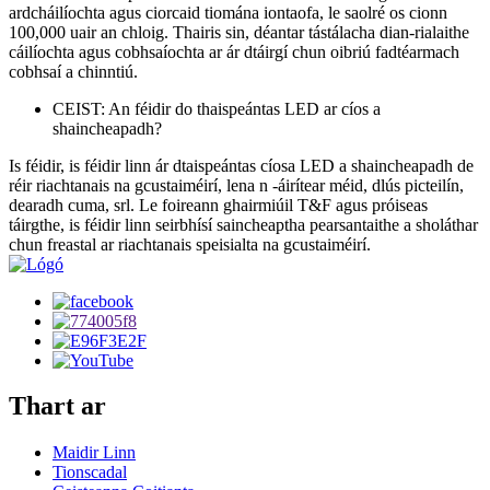
ardcháilíochta agus ciorcaid tiomána iontaofa, le saolré os cionn
100,000 uair an chloig. Thairis sin, déantar tástálacha dian-rialaithe
cáilíochta agus cobhsaíochta ar ár dtáirgí chun oibriú fadtéarmach
cobhsaí a chinntiú.
CEIST: An féidir do thaispeántas LED ar cíos a
shaincheapadh?
Is féidir, is féidir linn ár dtaispeántas cíosa LED a shaincheapadh de
réir riachtanais na gcustaiméirí, lena n -áirítear méid, dlús picteilín,
dearadh cuma, srl. Le foireann ghairmiúil T&F agus próiseas
táirgthe, is féidir linn seirbhísí saincheaptha pearsantaithe a sholáthar
chun freastal ar riachtanais speisialta na gcustaiméirí.
Thart ar
Maidir Linn
Tionscadal