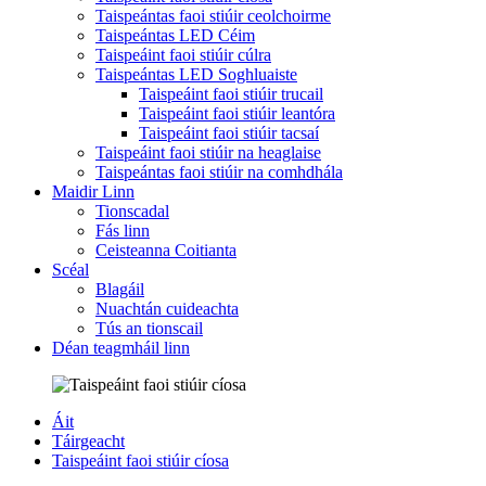
Taispeántas faoi stiúir ceolchoirme
Taispeántas LED Céim
Taispeáint faoi stiúir cúlra
Taispeántas LED Soghluaiste
Taispeáint faoi stiúir trucail
Taispeáint faoi stiúir leantóra
Taispeáint faoi stiúir tacsaí
Taispeáint faoi stiúir na heaglaise
Taispeántas faoi stiúir na comhdhála
Maidir Linn
Tionscadal
Fás linn
Ceisteanna Coitianta
Scéal
Blagáil
Nuachtán cuideachta
Tús an tionscail
Déan teagmháil linn
Áit
Táirgeacht
Taispeáint faoi stiúir cíosa