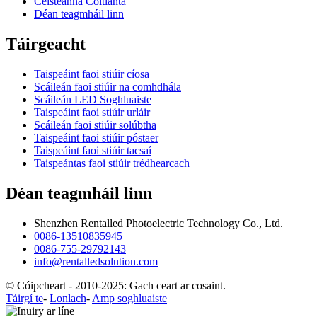
Ceisteanna Coitianta
Déan teagmháil linn
Táirgeacht
Taispeáint faoi stiúir cíosa
Scáileán faoi stiúir na comhdhála
Scáileán LED Soghluaiste
Taispeáint faoi stiúir urláir
Scáileán faoi stiúir solúbtha
Taispeáint faoi stiúir póstaer
Taispeáint faoi stiúir tacsaí
Taispeántas faoi stiúir trédhearcach
Déan teagmháil linn
Shenzhen Rentalled Photoelectric Technology Co., Ltd.
0086-13510835945
0086-755-29792143
info@rentalledsolution.com
© Cóipcheart - 2010-2025: Gach ceart ar cosaint.
Táirgí te
-
Lonlach
-
Amp soghluaiste