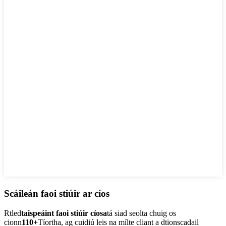
Scáileán faoi stiúir ar cíos
Rtled
taispeáint faoi stiúir cíosa
tá siad seolta chuig os
cionn
110+
Tíortha, ag cuidiú leis na mílte cliant a dtionscadail