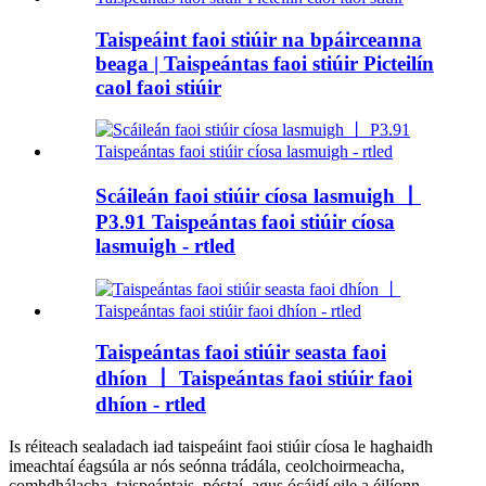
Taispeáint faoi stiúir na bpáirceanna
beaga | Taispeántas faoi stiúir Picteilín
caol faoi stiúir
Scáileán faoi stiúir cíosa lasmuigh 丨
P3.91 Taispeántas faoi stiúir cíosa
lasmuigh - rtled
Taispeántas faoi stiúir seasta faoi
dhíon 丨 Taispeántas faoi stiúir faoi
dhíon - rtled
Is réiteach sealadach iad taispeáint faoi stiúir cíosa le haghaidh
imeachtaí éagsúla ar nós seónna trádála, ceolchoirmeacha,
comhdhálacha, taispeántais, póstaí, agus ócáidí eile a éilíonn