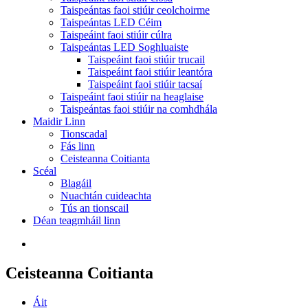
Taispeántas faoi stiúir ceolchoirme
Taispeántas LED Céim
Taispeáint faoi stiúir cúlra
Taispeántas LED Soghluaiste
Taispeáint faoi stiúir trucail
Taispeáint faoi stiúir leantóra
Taispeáint faoi stiúir tacsaí
Taispeáint faoi stiúir na heaglaise
Taispeántas faoi stiúir na comhdhála
Maidir Linn
Tionscadal
Fás linn
Ceisteanna Coitianta
Scéal
Blagáil
Nuachtán cuideachta
Tús an tionscail
Déan teagmháil linn
Ceisteanna Coitianta
Áit