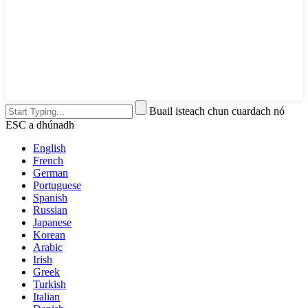
Buail isteach chun cuardach nó
ESC a dhúnadh
English
French
German
Portuguese
Spanish
Russian
Japanese
Korean
Arabic
Irish
Greek
Turkish
Italian