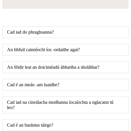
Cad iad do phraghsanna?
An bhfuil cainníocht íos -ordaithe agat?
An féidir leat an doiciméadú ábhartha a sholáthar?
Cad é an meán -am luaidhe?
Cad iad na cineálacha modhanna íocaíochta a nglacann tú
leo?
Cad é an barántas táirge?