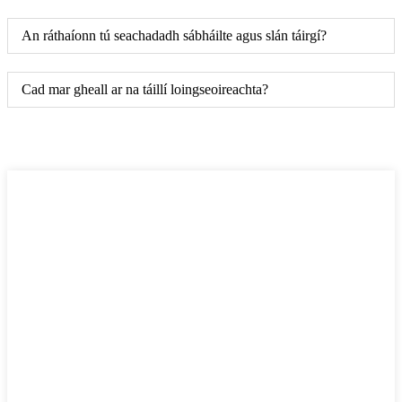
An ráthaíonn tú seachadadh sábháilte agus slán táirgí?
Cad mar gheall ar na táillí loingseoireachta?