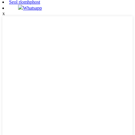
Seol ríomhphost
Whatsapp
x