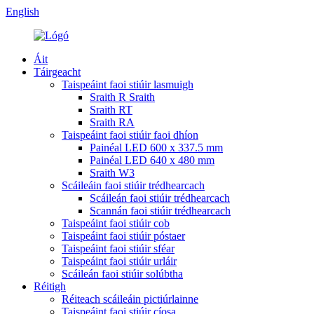
English
Áit
Táirgeacht
Taispeáint faoi stiúir lasmuigh
Sraith R Sraith
Sraith RT
Sraith RA
Taispeáint faoi stiúir faoi dhíon
Painéal LED 600 x 337.5 mm
Painéal LED 640 x 480 mm
Sraith W3
Scáileáin faoi stiúir trédhearcach
Scáileán faoi stiúir trédhearcach
Scannán faoi stiúir trédhearcach
Taispeáint faoi stiúir cob
Taispeáint faoi stiúir póstaer
Taispeáint faoi stiúir sféar
Taispeáint faoi stiúir urláir
Scáileán faoi stiúir solúbtha
Réitigh
Réiteach scáileáin pictiúrlainne
Taispeáint faoi stiúir cíosa