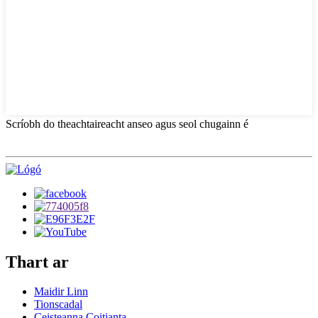
Scríobh do theachtaireacht anseo agus seol chugainn é
Thart ar
Maidir Linn
Tionscadal
Ceisteanna Coitianta