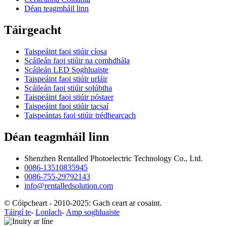
Déan teagmháil linn
Táirgeacht
Taispeáint faoi stiúir cíosa
Scáileán faoi stiúir na comhdhála
Scáileán LED Soghluaiste
Taispeáint faoi stiúir urláir
Scáileán faoi stiúir solúbtha
Taispeáint faoi stiúir póstaer
Taispeáint faoi stiúir tacsaí
Taispeántas faoi stiúir trédhearcach
Déan teagmháil linn
Shenzhen Rentalled Photoelectric Technology Co., Ltd.
0086-13510835945
0086-755-29792143
info@rentalledsolution.com
© Cóipcheart - 2010-2025: Gach ceart ar cosaint.
Táirgí te
-
Lonlach
-
Amp soghluaiste