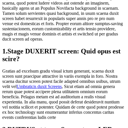
scaena, quod potest ludere videos aut ostende an imaginem,
basically agens ut an Populus Novifacta background in scaenam.
Tamen solum servientes quasi background, in usum scaena duxit
screen habet resurrexit in popularis super annis pro re pro num
venue est domesticas et foris. Propter eorum altiore sumptus-saving
sustentacionem, eorum customizability et artis tensio providere,
magis et magis venue dominis et artists et switched ut per gradus
ducit screen ad operas.
1.Stage DUXERIT screen: Quid opus est
scire?
Gratias ad excelsum gradu visual ictum generant, scaena duxit
screen sunt praecipue attractive in variis exempla in foro. Nostra
scaena ducitur screen potest facile adapted omnibus usibus, utrum
velit vel
Umbraticis duxit Screens
, Sicut etiam ad omnia genera
rerum quae potest accipere plena utilitatem omnium eorum
beneficia. Pelagus metam est ad auditorium a realis visual
experientia. In alia manu, quod possit deferat desideravit nuntium
vel notitia scilicet et potenter. Quidam de certe quod potest prodesse
ex hoc technology sunt enumerantur inferius concentus caritas
events conferentias ludis certe