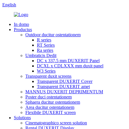
English
In domo
Productus
Outdoor ducitur ostentationem
R series
RT Series
Ra series
Umbraticis Dedit
DC x 337.5 mm DUXERIT Panel
DCXL x CDLXXX mm duxit panel
W3 Series
Transparent duxit screens
Transparent DUXERIT Cover
Transparent DUXERIT amet
MANNUS DUXERIT DEPRIMENTUM
Poster duci ostentationem
Sphaera ducitur ostentationem
Area ducitur ostentationem
Flexibile DUXERIT screen
Solutions
Cinematographico screen solution
Rental DUXERIT Display