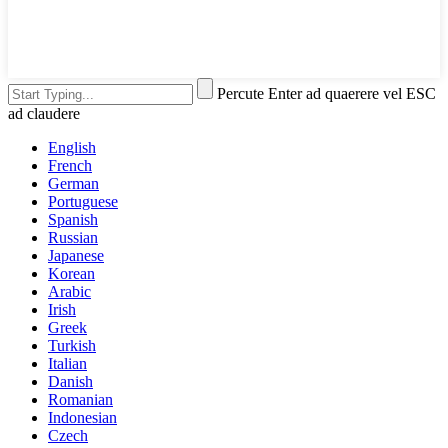
Percute Enter ad quaerere vel ESC
ad claudere
English
French
German
Portuguese
Spanish
Russian
Japanese
Korean
Arabic
Irish
Greek
Turkish
Italian
Danish
Romanian
Indonesian
Czech