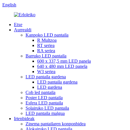
English
Etxe
Aurrealdi
Kanpoko LED pantaila
R Multzoa
RT seriea
RA seriea
Barruko LED pantaila
600 x 337,5 mm LED panela
640 x 480 mm LED panela
W3 seriea
LED pantaila gardena
LED pantaila gardena
LED gardena
Cob led pantaila
Poster LED pantaila
Esfera LED pantaila
Solairuko LED pantaila
LED pantaila malgua
Irtenbideak
Zinema pantailaren konponbidea
Alokairuko LED pantaila