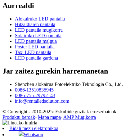
Aurrealdi
Alokairuko LED pantaila
Hitzaldiaren pantaila
LED pantaila mugikorra
Solairuko LED pantaila
LED pantaila malgua
Poster LED pantaila
Taxi LED pantaila
LED pantaila gardena
Jar zaitez gurekin harremanetan
Shenzhen alokairua Fotoelektriko Teknologia Co., Ltd.
0086-13510835945
0086-755-29792143
info@rentalledsolution.com
© Copyright - 2010-2025: Eskubide guztiak erreserbatuak.
Produktu beroak
-
Mapa mapa
-
AMP Mugikorra
Bidali mezu elektronikoa
Whatsapp