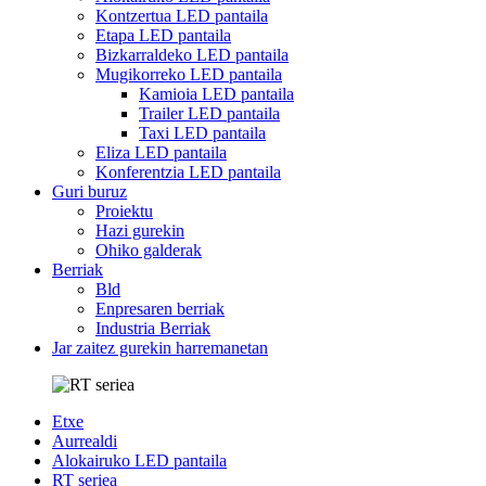
Kontzertua LED pantaila
Etapa LED pantaila
Bizkarraldeko LED pantaila
Mugikorreko LED pantaila
Kamioia LED pantaila
Trailer LED pantaila
Taxi LED pantaila
Eliza LED pantaila
Konferentzia LED pantaila
Guri buruz
Proiektu
Hazi gurekin
Ohiko galderak
Berriak
Bld
Enpresaren berriak
Industria Berriak
Jar zaitez gurekin harremanetan
Etxe
Aurrealdi
Alokairuko LED pantaila
RT seriea