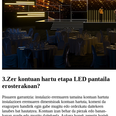
3.Zer kontuan hartu etapa LED pantaila
erosterakoan?
Pisuaren garrantzia: instalazio eremuaren tamaina kontuan hartuta
instalazioen eremuaren dimentsioak kontuan hartuta, komeni da
eragozpen handirik egin gabe mugitu edo ordezkatu daitekeen
lanabes bat hautatzea. Kontuan izan behar da piezak edo banan-
banan gorde edo mugitu daitekeela. Aukera honek zeregin horiek