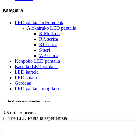
Kategoria
LED pantaila irtenbideak
Alokairuko LED pantaila
R Multzoa
RA seriea
RT seriea
S seri
W3 seriea
Kanpoko LED pantaila
Barruko LED pantaila
LED kartela
LED solairua
Gardena
LED pantaila mugikorra
Lortu doako aurrekontua orain
3-5 urteko bermea
11 urte LED Pantaila esperientzia