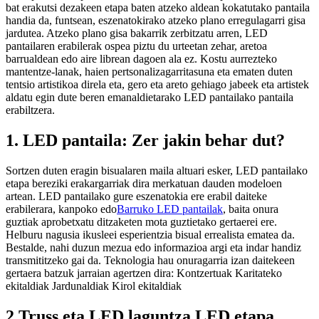
bat erakutsi dezakeen etapa baten atzeko aldean kokatutako pantaila
handia da, funtsean, eszenatokirako atzeko plano erregulagarri gisa
jardutea. Atzeko plano gisa bakarrik zerbitzatu arren, LED
pantailaren erabilerak ospea piztu du urteetan zehar, aretoa
barrualdean edo aire librean dagoen ala ez. Kostu aurrezteko
mantentze-lanak, haien pertsonalizagarritasuna eta ematen duten
tentsio artistikoa direla eta, gero eta areto gehiago jabeek eta artistek
aldatu egin dute beren emanaldietarako LED pantailako pantaila
erabiltzera.
1. LED pantaila: Zer jakin behar dut?
Sortzen duten eragin bisualaren maila altuari esker, LED pantailako
etapa bereziki erakargarriak dira merkatuan dauden modeloen
artean. LED pantailako gure eszenatokia ere erabil daiteke
erabilerara, kanpoko edo
Barruko LED pantailak
, baita onura
guztiak aprobetxatu ditzaketen mota guztietako gertaerei ere.
Helburu nagusia ikusleei esperientzia bisual errealista ematea da.
Bestalde, nahi duzun mezua edo informazioa argi eta indar handiz
transmititzeko gai da. Teknologia hau onuragarria izan daitekeen
gertaera batzuk jarraian agertzen dira: Kontzertuak Karitateko
ekitaldiak Jardunaldiak Kirol ekitaldiak
2.Truss eta LED laguntza LED etapa