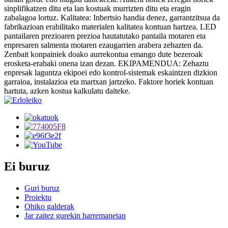
sinplifikatzen ditu eta lan kostuak murrizten ditu eta eragin
zabalagoa lortuz. Kalitatea: Inbertsio handia denez, garrantzitsua da
fabrikazioan erabilitako materialen kalitatea kontuan hartzea. LED
pantailaren prezioaren prezioa hautatutako pantaila motaren eta
enpresaren salmenta motaren ezaugarrien arabera zehazten da.
Zenbait konpainiek doako aurrekontua emango dute bezeroak
erosketa-erabaki onena izan dezan. EKIPAMENDUA: Zehaztu
enpresak laguntza ekipoei edo kontrol-sistemak eskaintzen dizkion
garraioa, instalazioa eta martxan jartzeko. Faktore horiek kontuan
hartuta, azken kostua kalkulatu daiteke.
Ei buruz
Guri buruz
Proiektu
Ohiko galderak
Jar zaitez gurekin harremanetan