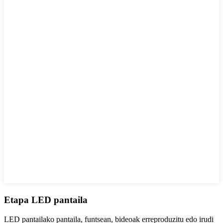
Etapa LED pantaila
LED pantailako pantaila, funtsean, bideoak erreproduzitu edo irudi