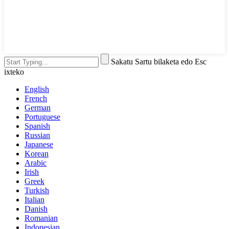
Sakatu Sartu bilaketa edo Esc
ixteko
English
French
German
Portuguese
Spanish
Russian
Japanese
Korean
Arabic
Irish
Greek
Turkish
Italian
Danish
Romanian
Indonesian