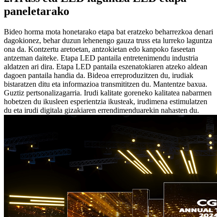
paneletarako
Bideo horma mota honetarako etapa bat eratzeko beharrezkoa denari
dagokionez, behar duzun lehenengo gauza truss eta lurreko laguntza
ona da. Kontzertu aretoetan, antzokietan edo kanpoko faseetan
antzeman daiteke. Etapa LED pantaila entretenimendu industria
aldatzen ari dira. Etapa LED pantaila eszenatokiaren atzeko aldean
dagoen pantaila handia da. Bideoa erreproduzitzen du, irudiak
bistaratzen ditu eta informazioa transmititzen du. Mantentze baxua.
Guztiz pertsonalizagarria. Irudi kalitate goreneko kalitatea nabarmen
hobetzen du ikusleen esperientzia ikusteak, irudimena estimulatzen
du eta irudi digitala gizakiaren errendimenduarekin nahasten du.