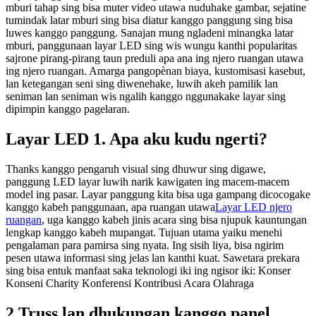
mburi tahap sing bisa muter video utawa nuduhake gambar, sejatine
tumindak latar mburi sing bisa diatur kanggo panggung sing bisa
luwes kanggo panggung. Sanajan mung ngladeni minangka latar
mburi, panggunaan layar LED sing wis wungu kanthi popularitas
sajrone pirang-pirang taun preduli apa ana ing njero ruangan utawa
ing njero ruangan. Amarga pangopènan biaya, kustomisasi kasebut,
lan ketegangan seni sing diwenehake, luwih akeh pamilik lan
seniman lan seniman wis ngalih kanggo nggunakake layar sing
dipimpin kanggo pagelaran.
Layar LED 1. Apa aku kudu ngerti?
Thanks kanggo pengaruh visual sing dhuwur sing digawe,
panggung LED layar luwih narik kawigaten ing macem-macem
model ing pasar. Layar panggung kita bisa uga gampang dicocogake
kanggo kabeh panggunaan, apa ruangan utawa
Layar LED njero
ruangan
, uga kanggo kabeh jinis acara sing bisa njupuk kauntungan
lengkap kanggo kabeh mupangat. Tujuan utama yaiku menehi
pengalaman para pamirsa sing nyata. Ing sisih liya, bisa ngirim
pesen utawa informasi sing jelas lan kanthi kuat. Sawetara prekara
sing bisa entuk manfaat saka teknologi iki ing ngisor iki: Konser
Konseni Charity Konferensi Kontribusi Acara Olahraga
2.Truss lan dhukungan kanggo panel