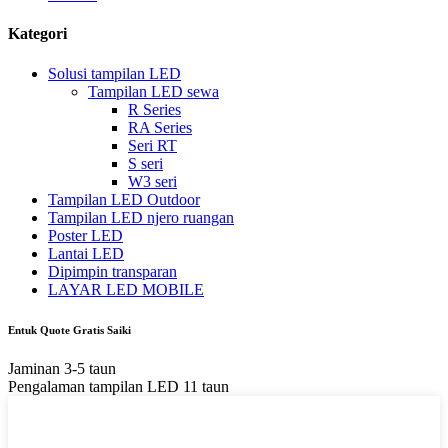
Kategori
Solusi tampilan LED
Tampilan LED sewa
R Series
RA Series
Seri RT
S seri
W3 seri
Tampilan LED Outdoor
Tampilan LED njero ruangan
Poster LED
Lantai LED
Dipimpin transparan
LAYAR LED MOBILE
Entuk Quote Gratis Saiki
Jaminan 3-5 taun
Pengalaman tampilan LED 11 taun