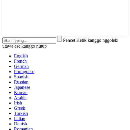
Pencet Ketik kanggo nggoleki
utawa esc kanggo nutup
English
French
German
Portuguese
Spanish
Russian
Japanese
Korean
Arabic
Irish
Greek
Turkish
Italian
Danish
Romanian