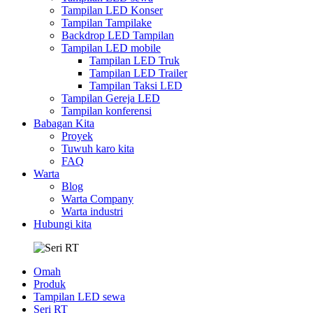
Tampilan LED Konser
Tampilan Tampilake
Backdrop LED Tampilan
Tampilan LED mobile
Tampilan LED Truk
Tampilan LED Trailer
Tampilan Taksi LED
Tampilan Gereja LED
Tampilan konferensi
Babagan Kita
Proyek
Tuwuh karo kita
FAQ
Warta
Blog
Warta Company
Warta industri
Hubungi kita
Omah
Produk
Tampilan LED sewa
Seri RT