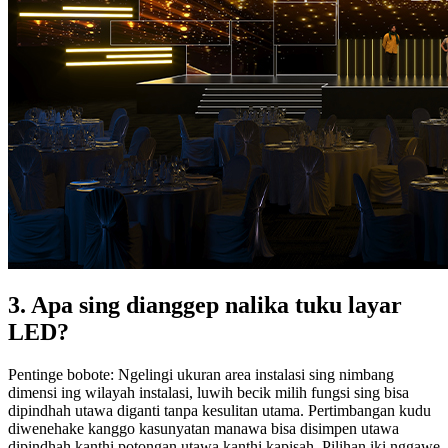
3. Apa sing dianggep nalika tuku layar
LED?
Pentinge bobote: Ngelingi ukuran area instalasi sing nimbang
dimensi ing wilayah instalasi, luwih becik milih fungsi sing bisa
dipindhah utawa diganti tanpa kesulitan utama. Pertimbangan kudu
diwenehake kanggo kasunyatan manawa bisa disimpen utawa
dipindhah kanthi potongan utawa kanthi kapisah. Pilihan iki nggawe