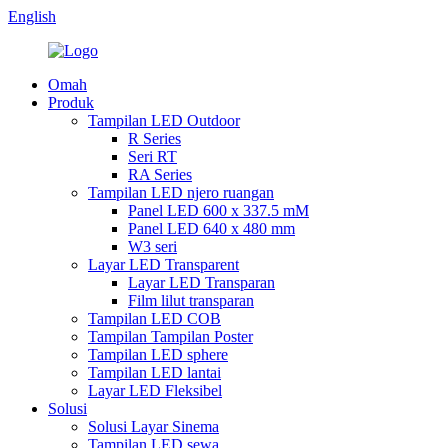
English
Omah
Produk
Tampilan LED Outdoor
R Series
Seri RT
RA Series
Tampilan LED njero ruangan
Panel LED 600 x 337.5 mM
Panel LED 640 x 480 mm
W3 seri
Layar LED Transparent
Layar LED Transparan
Film lilut transparan
Tampilan LED COB
Tampilan Tampilan Poster
Tampilan LED sphere
Tampilan LED lantai
Layar LED Fleksibel
Solusi
Solusi Layar Sinema
Tampilan LED sewa