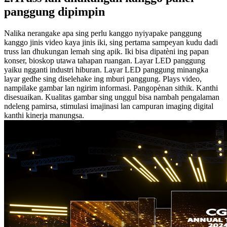
panggung dipimpin
Nalika nerangake apa sing perlu kanggo nyiyapake panggung
kanggo jinis video kaya jinis iki, sing pertama sampeyan kudu dadi
truss lan dhukungan lemah sing apik. Iki bisa dipatèni ing papan
konser, bioskop utawa tahapan ruangan. Layar LED panggung
yaiku ngganti industri hiburan. Layar LED panggung minangka
layar gedhe sing diselehake ing mburi panggung. Plays video,
nampilake gambar lan ngirim informasi. Pangopènan sithik. Kanthi
disesuaikan. Kualitas gambar sing unggul bisa nambah pengalaman
ndeleng pamirsa, stimulasi imajinasi lan campuran imaging digital
kanthi kinerja manungsa.