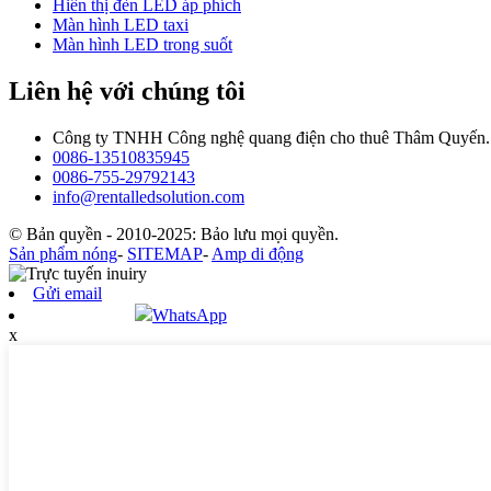
Hiển thị đèn LED áp phích
Màn hình LED taxi
Màn hình LED trong suốt
Liên hệ với chúng tôi
Công ty TNHH Công nghệ quang điện cho thuê Thâm Quyến.
0086-13510835945
0086-755-29792143
info@rentalledsolution.com
© Bản quyền - 2010-2025: Bảo lưu mọi quyền.
Sản phẩm nóng
-
SITEMAP
-
Amp di động
Gửi email
WhatsApp
x