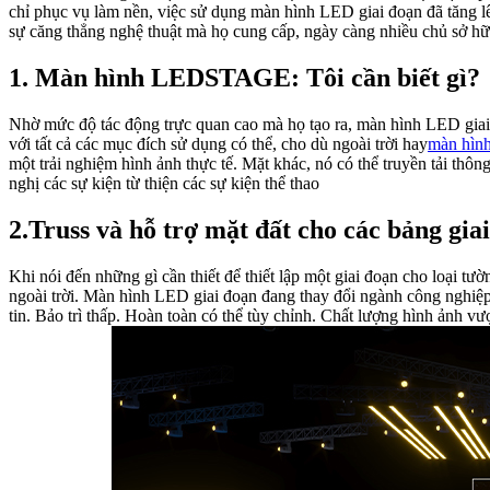
chỉ phục vụ làm nền, việc sử dụng màn hình LED giai đoạn đã tăng lên
sự căng thẳng nghệ thuật mà họ cung cấp, ngày càng nhiều chủ sở hữ
1. Màn hình LEDSTAGE: Tôi cần biết gì?
Nhờ mức độ tác động trực quan cao mà họ tạo ra, màn hình LED giai 
với tất cả các mục đích sử dụng có thể, cho dù ngoài trời hay
màn hìn
một trải nghiệm hình ảnh thực tế. Mặt khác, nó có thể truyền tải th
nghị các sự kiện từ thiện các sự kiện thể thao
2.Truss và hỗ trợ mặt đất cho các bảng gi
Khi nói đến những gì cần thiết để thiết lập một giai đoạn cho loại tư
ngoài trời. Màn hình LED giai đoạn đang thay đổi ngành công nghiệp 
tin. Bảo trì thấp. Hoàn toàn có thể tùy chỉnh. Chất lượng hình ảnh vư