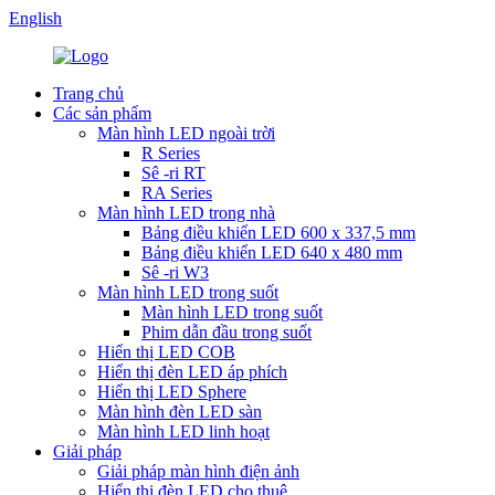
English
Trang chủ
Các sản phẩm
Màn hình LED ngoài trời
R Series
Sê -ri RT
RA Series
Màn hình LED trong nhà
Bảng điều khiển LED 600 x 337,5 mm
Bảng điều khiển LED 640 x 480 mm
Sê -ri W3
Màn hình LED trong suốt
Màn hình LED trong suốt
Phim dẫn đầu trong suốt
Hiển thị LED COB
Hiển thị đèn LED áp phích
Hiển thị LED Sphere
Màn hình đèn LED sàn
Màn hình LED linh hoạt
Giải pháp
Giải pháp màn hình điện ảnh
Hiển thị đèn LED cho thuê