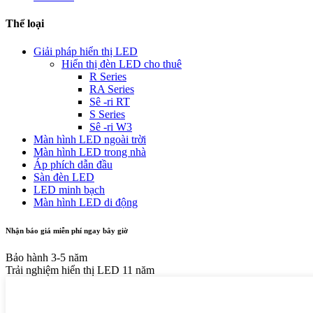
Thể loại
Giải pháp hiển thị LED
Hiển thị đèn LED cho thuê
R Series
RA Series
Sê -ri RT
S Series
Sê -ri W3
Màn hình LED ngoài trời
Màn hình LED trong nhà
Áp phích dẫn đầu
Sàn đèn LED
LED minh bạch
Màn hình LED di động
Nhận báo giá miễn phí ngay bây giờ
Bảo hành 3-5 năm
Trải nghiệm hiển thị LED 11 năm