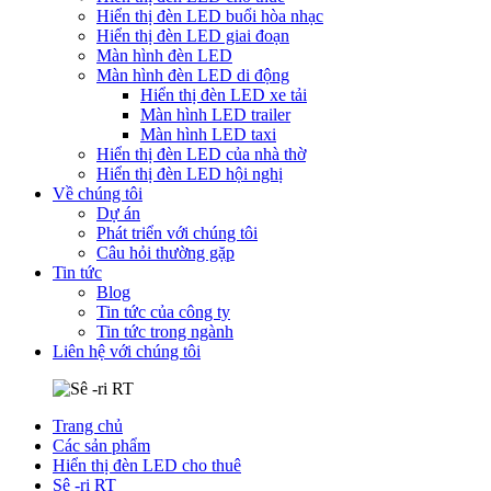
Hiển thị đèn LED buổi hòa nhạc
Hiển thị đèn LED giai đoạn
Màn hình đèn LED
Màn hình đèn LED di động
Hiển thị đèn LED xe tải
Màn hình LED trailer
Màn hình LED taxi
Hiển thị đèn LED của nhà thờ
Hiển thị đèn LED hội nghị
Về chúng tôi
Dự án
Phát triển với chúng tôi
Câu hỏi thường gặp
Tin tức
Blog
Tin tức của công ty
Tin tức trong ngành
Liên hệ với chúng tôi
Trang chủ
Các sản phẩm
Hiển thị đèn LED cho thuê
Sê -ri RT