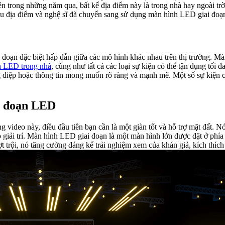
 trong những năm qua, bất kể địa điểm này là trong nhà hay ngoài trời.
u địa điểm và nghệ sĩ đã chuyển sang sử dụng màn hình LED giai đoạn
đoạn đặc biệt hấp dẫn giữa các mô hình khác nhau trên thị trường. Mà
h LED trong nhà
, cũng như tất cả các loại sự kiện có thể tận dụng tối 
ông điệp hoặc thông tin mong muốn rõ ràng và mạnh mẽ. Một số sự kiện 
ai đoạn LED
ờng video này, điều đầu tiên bạn cần là một giàn tốt và hỗ trợ mặt đất
giải trí. Màn hình LED giai đoạn là một màn hình lớn được đặt ở phía 
ợt trội, nó tăng cường đáng kể trải nghiệm xem của khán giả, kích thích 