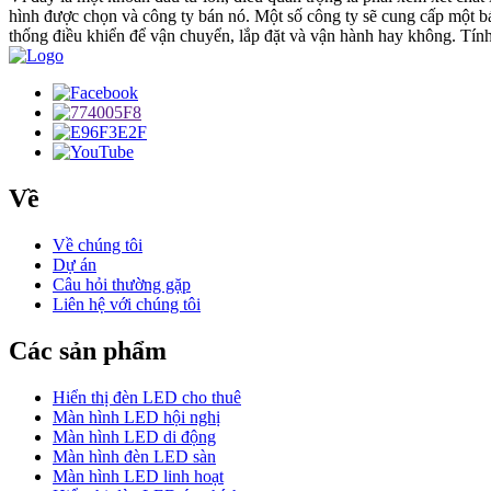
hình được chọn và công ty bán nó. Một số công ty sẽ cung cấp một báo
thống điều khiển để vận chuyển, lắp đặt và vận hành hay không. Tính 
Về
Về chúng tôi
Dự án
Câu hỏi thường gặp
Liên hệ với chúng tôi
Các sản phẩm
Hiển thị đèn LED cho thuê
Màn hình LED hội nghị
Màn hình LED di động
Màn hình đèn LED sàn
Màn hình LED linh hoạt