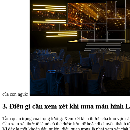
của con người.
3. Điều gì cần xem xét khi mua màn hình 
Tầm quan trọng của trọng lượng: Xem xét kích thước của khu vực cài đ
Cần xem xét thực tế là nó có thể được lưu trữ hoặc di chuyển thành 
Vì đây là một khoản đầu tư lớn, điều quan trọng là phải xem xét chấ